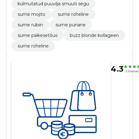
külmutatud puuvilja smuuti segu
sume mojito
sume roheline
sume rubiin
sume punane
sume päikesetõus
buzz blonde kollageen
sume roheline
4.3
3 hinna