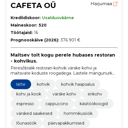
CAFETA OÜ
Harjumaa
Krediidiskoor:
Usaldusväärne
Maineskoor:
520
Töötajaid:
16
Prognooskäive (2026):
376 901 €
Maitsev toit kogu perele hubases restoran
- kohvikus.
Peresõbralik restoran-kohvik värske kohvi ja
maitsvate koduste roogadega. Lastele mängunurk
ning mõnus olemine kogu perele.
latte
kohvik
kohvik haapsalus
kohv ja kook
värske kohv
erikohv
espresso
cappuccino
käsitöökoogid
värsked saiakesed
hommikusöök
lõunasöök
päevapakkumised