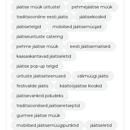
jäätise müük üritustel
pehmejäätise müük
traditsiooniline eesti jäätis
jäätisekioskid
jäätisetelgid
mobiilsed jäätisemüüjad
jäätiseürituste catering
pehme jäätise müük
eesti jäätisemaitsed
kaasaskantavad jäätiseletid
jäätise pop-up telgid
ürituste jäätiseteenused
välimüügi jäätis
festivalide jäätis
käsitööjäätise kioskid
jäätisevankrid pidudeks
traditsioonilised jäätiseretseptid
gurmee jäätise müük
mobiilsed jäätisemüügipunktid
jäätiseletid