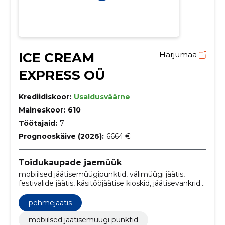
ICE CREAM
Harjumaa
EXPRESS OÜ
Krediidiskoor:
Usaldusväärne
Maineskoor:
610
Töötajaid:
7
Prognooskäive (2026):
6664 €
Toidukaupade jaemüük
mobiilsed jäätisemüügipunktid, välimüügi jäätis,
festivalide jäätis, käsitööjäätise kioskid, jäätisevankrid
pidudeks, traditsioonilised jäätiseretseptid, gurmee
jäätise müük, ajutised müügikohad, jäätiseauto,
pehmejäätis
kioskid
mobiilsed jäätisemüügi punktid