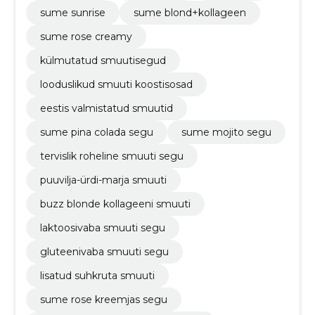
sume sunrise
sume blond+kollageen
sume rose creamy
külmutatud smuutisegud
looduslikud smuuti koostisosad
eestis valmistatud smuutid
sume pina colada segu
sume mojito segu
tervislik roheline smuuti segu
puuvilja-ürdi-marja smuuti
buzz blonde kollageeni smuuti
laktoosivaba smuuti segu
gluteenivaba smuuti segu
lisatud suhkruta smuuti
sume rose kreemjas segu