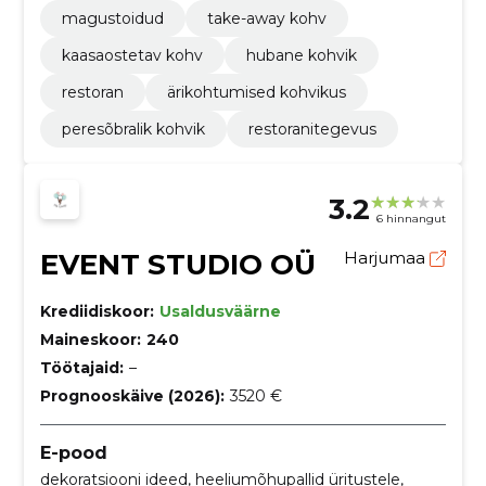
magustoidud
take-away kohv
kaasaostetav kohv
hubane kohvik
restoran
ärikohtumised kohvikus
pere­sõbralik kohvik
restoranitegevus
3.2
6 hinnangut
EVENT STUDIO OÜ
Harjumaa
Krediidiskoor:
Usaldusväärne
Maineskoor:
240
Töötajaid:
–
Prognooskäive (2026):
3520 €
E-pood
dekoratsiooni ideed, heeliumõhupallid üritustele,