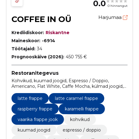
0.0
0 hinnangut
COFFEE IN OÜ
Harjumaa
Krediidiskoor:
Riskantne
Maineskoor:
-6914
Töötajaid:
34
Prognooskäive (2026):
450 755 €
Restoranitegevus
Kohvikud, kuumad joogid, Espresso / Doppio,
Americano, Flat White, Caffe Mocha, külmad joogid,
Latte Frappe, Latte Caramel Frappe, Raspberry
Frappe
latte frappe
latte caramel frappe
raspberry frappe
karamelli frappe
vaarika frappe jook
kohvikud
kuumad joogid
espresso / doppio