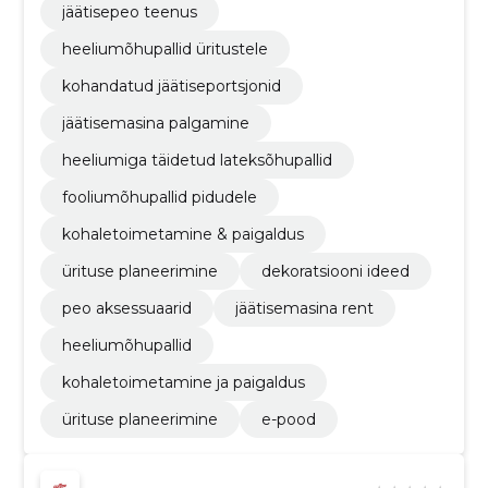
jäätisepeo teenus
heeliumõhupallid üritustele
kohandatud jäätiseportsjonid
jäätisemasina palgamine
heeliumiga täidetud lateksõhupallid
fooliumõhupallid pidudele
kohaletoimetamine & paigaldus
ürituse planeerimine
dekoratsiooni ideed
peo aksessuaarid
jäätisemasina rent
heeliumõhupallid
kohaletoimetamine ja paigaldus
ürituse planeerimine
e-pood