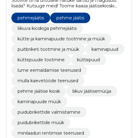
Soovite oma üritusele natuke särtsu ja magusust
lisada? Kutsuge meid! Toome kaasa jäätisekioski
imemaitsva pehme jäätise ja muu söögipoolisega ja
garanteerime, et iga suu saab magusaks!
pehmejäätis
pehme jäätis
liikuva kioskiga pehmejäätis
kütte-ja kaminapuude tootmine ja müük
puitbriketi tootmine ja müük
kaminapuud
küttepuude tootmine
küttepuud
lume eemaldamise teenused
mulla kaevetööde teenused
pehme jäätise kiosk
liikuv jäätisemüüja
kaminapuude müük
puidubrikettide valmistamine
puidubrikettide müük
minilaaduri rentimise teenused