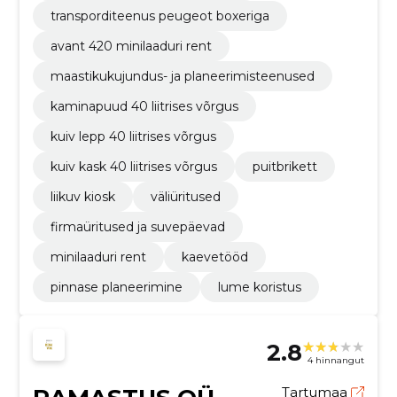
transporditeenus peugeot boxeriga
avant 420 minilaaduri rent
maastikukujundus- ja planeerimisteenused
kaminapuud 40 liitrises võrgus
kuiv lepp 40 liitrises võrgus
kuiv kask 40 liitrises võrgus
puitbrikett
liikuv kiosk
väliüritused
firmaüritused ja suvepäevad
minilaaduri rent
kaevetööd
pinnase planeerimine
lume koristus
2.8
4 hinnangut
Tartumaa