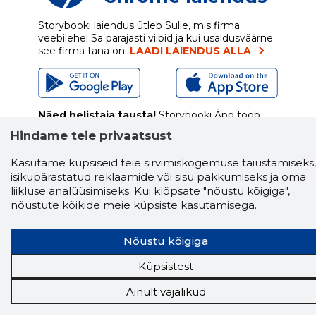
Storybooki laiendus ütleb Sulle, mis firma
veebilehel Sa parajasti viibid ja kui usaldusväärne
see firma täna on.
LAADI LAIENDUS ALLA
Näed helistaja tausta!
Storybooki Äpp toob
Sinuni
OTSEKONTAKTID
400 000 Eesti
Hindame teie privaatsust
ettevõtte ja isikute kohta (juhid, ametnikud).
Andmed on rikastatud maksevõime ja
Kasutame küpsiseid teie sirvimiskogemuse täiustamiseks,
finantsinfoga.
isikupärastatud reklaamide või sisu pakkumiseks ja oma
liikluse analüüsimiseks. Kui klõpsate "nõustu kõigiga",
nõustute kõikide meie küpsiste kasutamisega.
Tööriistad
Nõustu kõigiga
Sooduspakkumised
Hanked
Küpsistest
Tööturg
Ainult vajalikud
Sihtkliendid
Rakendused