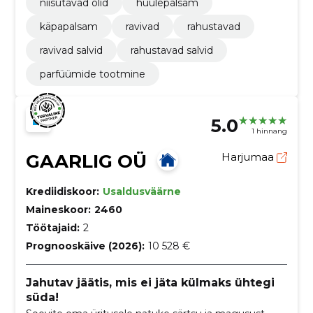
niisutavad õlid
huulepalsam
käpapalsam
ravivad
rahustavad
ravivad salvid
rahustavad salvid
parfüümide tootmine
5.0
1 hinnang
GAARLIG OÜ
Harjumaa
Krediidiskoor:
Usaldusväärne
Maineskoor:
2460
Töötajaid:
2
Prognooskäive (2026):
10 528 €
Jahutav jäätis, mis ei jäta külmaks ühtegi
süda!