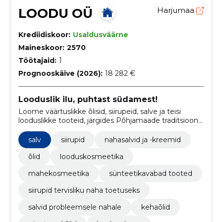
LOODU OÜ
Harjumaa
Krediidiskoor:
Usaldusväärne
Maineskoor:
2570
Töötajaid:
1
Prognooskäive (2026):
18 282 €
Looduslik ilu, puhtast südamest!
Loome väärtuslikke õlisid, siirupeid, salve ja teisi
looduslikke tooteid, järgides Põhjamaade traditsioone
ja puhtaid koostisosi, et pakkuda sünteetikavaba
mahekosmeetikat.
salv
siirupid
nahasalvid ja -kreemid
õlid
looduskosmeetika
mahekosmeetika
sünteetikavabad tooted
siirupid tervisliku naha toetuseks
salvid probleemsele nahale
kehaõlid