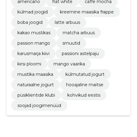
americano
flat white
caffe mocha
külmad joogid
kreemine maasika frappe
boba joogid
latte arbuus
kakao mustikas
matcha arbuus
passion mango
smuutid
karusmarja kiivi
passioni astelpaju
kirsi ploomi
mango vaarika
mustika maasika
külmutatud jogurt
naturaalne jogurt
hooajaline maitse
püsiklientide klubi
kohvikud eestis
soojad joogimenüüd