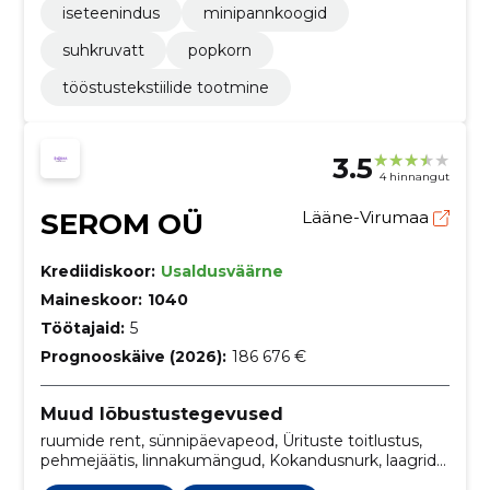
iseteenindus
minipannkoogid
suhkruvatt
popkorn
tööstustekstiilide tootmine
3.5
4 hinnangut
SEROM OÜ
Lääne-Virumaa
Krediidiskoor:
Usaldusväärne
Maineskoor:
1040
Töötajaid:
5
Prognooskäive (2026):
186 676 €
Muud lõbustustegevused
ruumide rent, sünnipäevapeod, Ürituste toitlustus,
pehmejäätis, linnakumängud, Kokandusnurk, laagrid
linnas, Koristusteenus, pere meelelahutuskeskus,