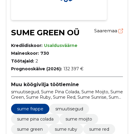
SUME GREEN OÜ
Saaremaa
Krediidiskoor:
Usaldusväärne
Maineskoor:
730
Töötajaid:
2
Prognooskäive (2026):
132 397 €
Muu köögivilja töötlemine
smuutisegud, Sume Pina Colada, Sume Moijto, Sume
Green, Sume Ruby, Sume Red, Sume Sunrise, Sume
Blond+kollageen, Sume Rose Creamy, külmutatud
smuutisegud
sume frappe
smuutisegud
sume pina colada
sume moijto
sume green
sume ruby
sume red