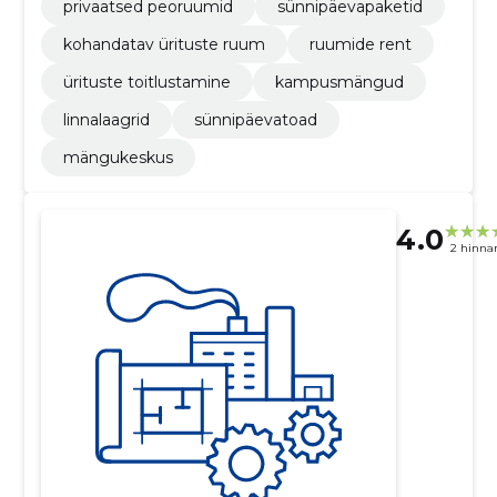
privaatsed peoruumid
sünnipäevapaketid
kohandatav ürituste ruum
ruumide rent
ürituste toitlustamine
kampusmängud
linnalaagrid
sünnipäevatoad
mängukeskus
4.0
2 hinna