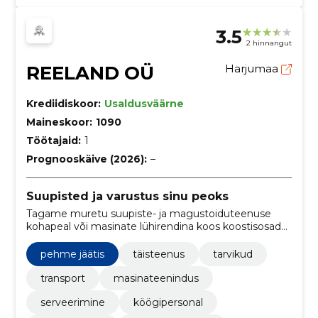
3.5
2 hinnangut
REELAND OÜ
Harjumaa
Krediidiskoor:
Usaldusväärne
Maineskoor:
1090
Töötajaid:
1
Prognooskäive (2026):
–
Suupisted ja varustus sinu peoks
Tagame muretu suupiste- ja magustoiduteenuse
kohapeal või masinate lühirendina koos koostisosade
ja tarnega. Sobib sünnipäevadeks, pulmadeks ja
ettevõtteüritusteks.
pehme jäätis
täisteenus
tarvikud
transport
masinateenindus
serveerimine
köögipersonal