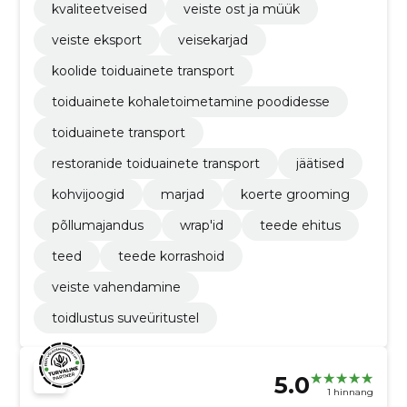
kvaliteetveised
veiste ost ja müük
veiste eksport
veisekarjad
koolide toiduainete transport
toiduainete kohaletoimetamine poodidesse
toiduainete transport
restoranide toiduainete transport
jäätised
kohvijoogid
marjad
koerte grooming
põllumajandus
wrap'id
teede ehitus
teed
teede korrashoid
veiste vahendamine
toidlustus suveüritustel
5.0
1 hinnang