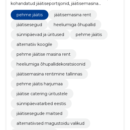
kohandatud jäätiseportsjonid, jäätisemasina
palgamine, heeliumiga täidetud lateksõhupallid,
fooliumõhupallid pidudele, kohaletoimetamine &
pehme jäätis
jäätisemasina rent
paigaldus, Ürituse planeerimine, kohaletoimetamine
ja paigaldus, pehme jäätis
jäätisesegud
heeliumiga õhupallid
sünnipäevad ja üritused
pehme jäätis
alternatiiv koogile
pehme jäätise masina rent
heeliumiga õhupallidekoratsioonid
jäätisemasina rentimine tallinnas
pehme jäätis harjumaa
jäätise catering üritustele
sünnipäevatarbed eestis
jäätisesegude maitsed
alternatiivsed magustoidu valikud