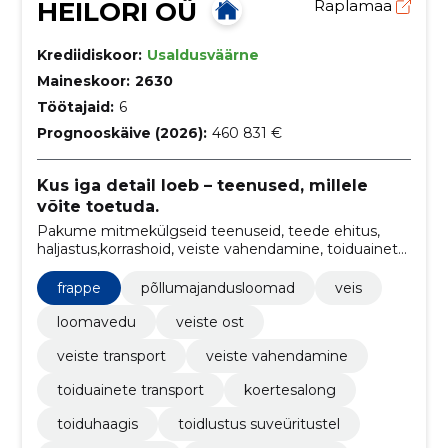
HEILORI OÜ
Raplamaa
Krediidiskoor:
Usaldusväärne
Maineskoor:
2630
Töötajaid:
6
Prognooskäive (2026):
460 831 €
Kus iga detail loeb – teenused, millele
võite toetuda.
Pakume mitmekülgseid teenuseid, teede ehitus,
haljastus,korrashoid, veiste vahendamine, toiduainete
transport, koertesalong ja toidlustus suveüritustel.
frappe
põllumajandusloomad
veis
loomavedu
veiste ost
veiste transport
veiste vahendamine
toiduainete transport
koertesalong
toiduhaagis
toidlustus suveüritustel