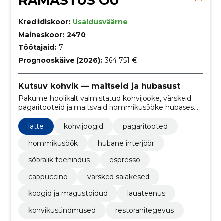
RAMASTUS OÜ
Krediidiskoor:
Usaldusväärne
Maineskoor:
2470
Töötajaid:
7
Prognooskäive (2026):
364 751 €
Kutsuv kohvik — maitseid ja hubasust
Pakume hoolikalt valmistatud kohvijooke, värskeid
pagaritooteid ja maitsvaid hommikusööke hubases
atmosfääris. Sõbralik teenindus ja regulaarsed
sündmused muudavad iga visiidi eriliseks.
latte
kohvijoogid
pagaritooted
hommikusöök
hubane interjöör
sõbralik teenindus
espresso
cappuccino
värsked saiakesed
koogid ja magustoidud
lauateenus
kohvikusündmused
restoranitegevus