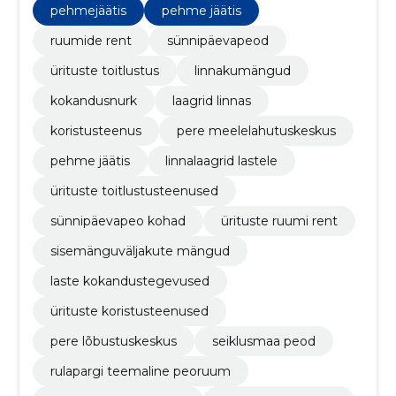
pehme jäätis
pehmejäätis
pehme jäätis
ruumide rent
sünnipäevapeod
ürituste toitlustus
linnakumängud
kokandusnurk
laagrid linnas
koristusteenus
pere meelelahutuskeskus
pehme jäätis
linnalaagrid lastele
ürituste toitlustusteenused
sünnipäevapeo kohad
ürituste ruumi rent
sisemänguväljakute mängud
laste kokandustegevused
ürituste koristusteenused
pere lõbustuskeskus
seiklusmaa peod
rulapargi teemaline peoruum