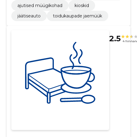
ajutised müügikohad
kioskid
jäätiseauto
toidukaupade jaemüük
2.5
4 hinnan