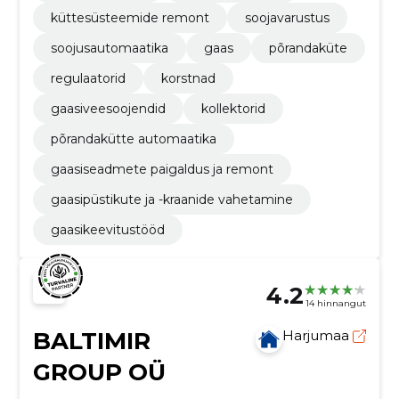
küttesüsteemide remont
soojavarustus
soojusautomaatika
gaas
põrandaküte
regulaatorid
korstnad
gaasiveesoojendid
kollektorid
põrandakütte automaatika
gaasiseadmete paigaldus ja remont
gaasipüstikute ja -kraanide vahetamine
gaasikeevitustööd
4.2
14 hinnangut
BALTIMIR
Harjumaa
GROUP OÜ