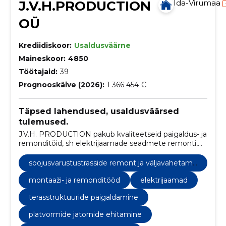
J.V.H.PRODUCTION
Ida-Virumaa
OÜ
Krediidiskoor:
Usaldusväärne
Maineskoor:
4850
Töötajaid:
39
Prognooskäive (2026):
1 366 454 €
Täpsed lahendused, usaldusväärsed
tulemused.
J.V.H. PRODUCTION pakub kvaliteetseid paigaldus- ja
remonditöid, sh elektrijaamade seadmete remonti,
teraskonstruktsioonide paigaldust ning torustike
remonti ja paigaldust.
soojusvarustustrasside remont ja väljavahetami
ne
montaaži- ja remonditööd
elektrijaamad
terasstruktuuride paigaldamine
platvormide jatornide ehitamine