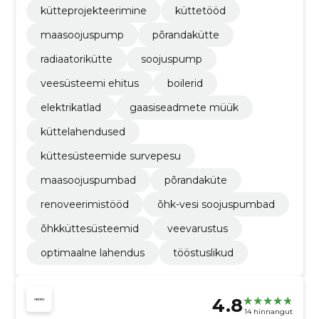
kütteprojekteerimine
küttetööd
maasoojuspump
põrandakütte
radiaatorikütte
soojuspump
veesüsteemi ehitus
boilerid
elektrikatlad
gaasiseadmete müük
küttelahendused
küttesüsteemide survepesu
maasoojuspumbad
põrandaküte
renoveerimistööd
õhk-vesi soojuspumbad
õhkküttesüsteemid
veevarustus
optimaalne lahendus
tööstuslikud
4.8
14 hinnangut