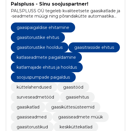
Palspluss - Sinu soojuspartner!
PALSPLUSS OÜ tegeleb kvaliteetsete gaasikatlade ja
-seadmete müügi ning põrandakütte automaatika
pakkumisega, samuti teostab nad gaasiseadmete
paigaldus- ja remonttöid ning katlaruumide
gaasipaigaldise ehitamine
teenindamist.
gaasitorustike ehitus
gaasitorustike hooldus
gaasitrasside ehitus
katlaseadmete paigaldamine
katlamajade ehitus ja hooldus
soojuspumpade paigaldus
küttelahendused
gaasitööd
surveseadmetööd
gaasiehitus
gaasikatlad
gaasiküttesüsteemid
gaasiseadmed
gaasiseadmete müük
gaasitorustikud
keskküttekatlad