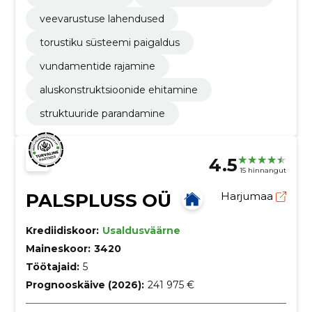
veevarustuse lahendused
torustiku süsteemi paigaldus
vundamentide rajamine
aluskonstruktsioonide ehitamine
struktuuride parandamine
4.5
15 hinnangut
PALSPLUSS OÜ
Harjumaa
Krediidiskoor:
Usaldusväärne
Maineskoor:
3420
Töötajaid:
5
Prognooskäive (2026):
241 975 €