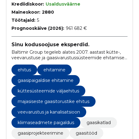
Krediidiskoor:
Usaldusväärne
Maineskoor:
2880
Töötajaid:
5
Prognooskäive (2026):
961 682 €
Sinu kodusoojuse eksperdid.
Baltimir Group tegeleb alates 2007. aastast kütte-,
veevarustuse ja gaasivarustussüsteemide ehitamise
ning majapidamis- ja tööstustorustike ehitamisega,
pakkudes ka gaasi- ja kütteseadmete müüki ning
ehitus
ehitamine
paigaldamist ning kaasaegsete katlamajade ja
soojussõlmede ehitust.
gaasipaigaldise ehitamine
küttesüsteemide väljaehitus
majasiseste gaasitorustike ehitus
veevarustus ja kanalisatsioon
kliimaseadmete paigaldus
gaasikatlad
gaasiprojekteerimine
gaasitööd