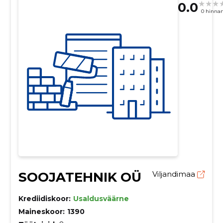
0.0
0 hinna
SOOJATEHNIK OÜ
Viljandimaa
Krediidiskoor:
Usaldusväärne
Maineskoor:
1390