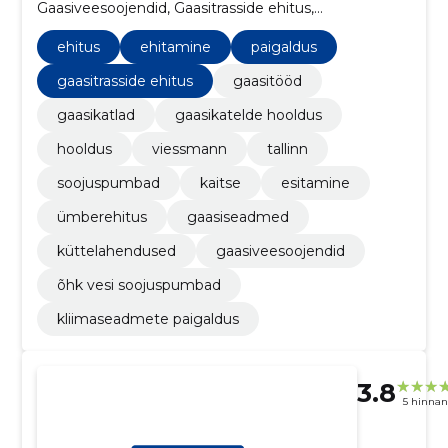
Gaasiveesoojendid, Gaasitrasside ehitus,
küttelahendused, Gaasiseadmed, Ümberehitus,
esitamine, kaitse, ehitus
ehitus
ehitamine
paigaldus
gaasitrasside ehitus
gaasitööd
gaasikatlad
gaasikatelde hooldus
hooldus
viessmann
tallinn
soojuspumbad
kaitse
esitamine
ümberehitus
gaasiseadmed
küttelahendused
gaasiveesoojendid
õhk vesi soojuspumbad
kliimaseadmete paigaldus
3.8
5 hinna