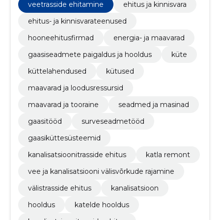
veetrasside ehitamine
ehitus ja kinnisvara
ehitus- ja kinnisvarateenused
hooneehitusfirmad
energia- ja maavarad
gaasiseadmete paigaldus ja hooldus
küte
küttelahendused
kütused
maavarad ja loodusressursid
maavarad ja tooraine
seadmed ja masinad
gaasitööd
surveseadmetööd
gaasiküttesüsteemid
kanalisatsioonitrasside ehitus
katla remont
vee ja kanalisatsiooni välisvõrkude rajamine
välistrasside ehitus
kanalisatsioon
hooldus
katelde hooldus