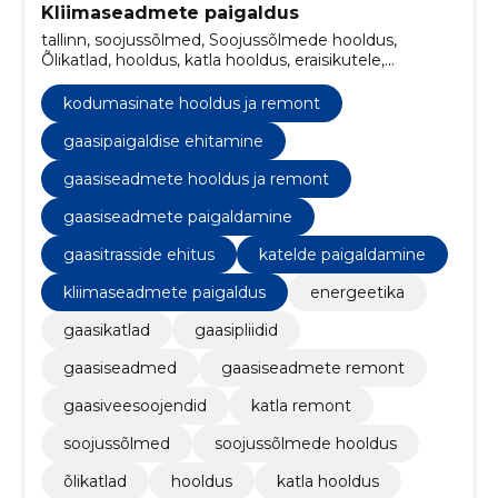
Kliimaseadmete paigaldus
tallinn, soojussõlmed, Soojussõlmede hooldus,
Õlikatlad, hooldus, katla hooldus, eraisikutele,
torutööd, tööstuslikud, ERITÖÖD
kodumasinate hooldus ja remont
gaasipaigaldise ehitamine
gaasiseadmete hooldus ja remont
gaasiseadmete paigaldamine
gaasitrasside ehitus
katelde paigaldamine
kliimaseadmete paigaldus
energeetika
gaasikatlad
gaasipliidid
gaasiseadmed
gaasiseadmete remont
gaasiveesoojendid
katla remont
soojussõlmed
soojussõlmede hooldus
õlikatlad
hooldus
katla hooldus