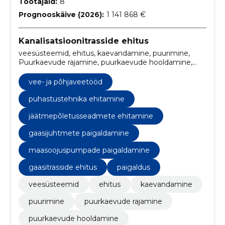
Töötajaid:
8
Prognooskäive (2026):
1 141 868 €
Kanalisatsioonitrasside ehitus
veesüsteemid, ehitus, kaevandamine, puurimine,
Puurkaevude rajamine, puurkaevude hooldamine,
puurkaevude parandamine, vee- ja põhjaveetööd,
veevarustustööd, veemõõtmistööd
vee- ja põhjaveetööd
puhastustehnika ehitamine
jäätmepõletusseadmete ehitamine
gaasijuhtmete paigaldamine
maasoojuspumpade paigaldamine
gaasitrasside ehitus
paigaldus
veesüsteemid
ehitus
kaevandamine
puurimine
puurkaevude rajamine
puurkaevude hooldamine