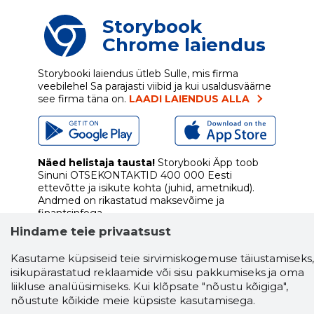
Storybook
Chrome laiendus
Storybooki laiendus ütleb Sulle, mis firma
veebilehel Sa parajasti viibid ja kui usaldusväärne
see firma täna on.
LAADI LAIENDUS ALLA
Näed helistaja tausta!
Storybooki Äpp toob
Sinuni
OTSEKONTAKTID
400 000 Eesti
ettevõtte ja isikute kohta (juhid, ametnikud).
Andmed on rikastatud maksevõime ja
finantsinfoga.
Hindame teie privaatsust
Kasutame küpsiseid teie sirvimiskogemuse täiustamiseks,
isikupärastatud reklaamide või sisu pakkumiseks ja oma
Tööriistad
liikluse analüüsimiseks. Kui klõpsate "nõustu kõigiga",
Sooduspakkumised
nõustute kõikide meie küpsiste kasutamisega.
Hanked