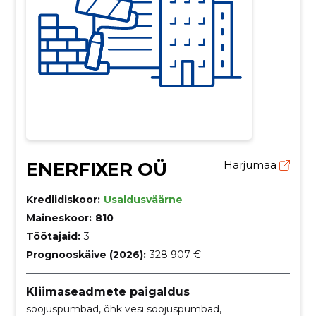
ENERFIXER OÜ
Harjumaa
Krediidiskoor:
Usaldusväärne
Maineskoor:
810
Töötajaid:
3
Prognooskäive (2026):
328 907 €
Kliimaseadmete paigaldus
soojuspumbad, õhk vesi soojuspumbad,