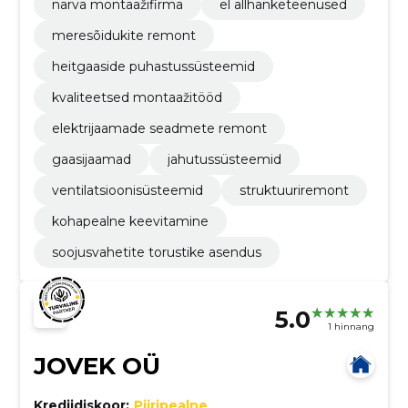
narva montaažifirma
el allhanketeenused
meresõidukite remont
heitgaaside puhastussüsteemid
kvaliteetsed montaažitööd
elektrijaamade seadmete remont
gaasijaamad
jahutussüsteemid
ventilatsioonisüsteemid
struktuuriremont
kohapealne keevitamine
soojusvahetite torustike asendus
5.0
1 hinnang
JOVEK OÜ
Krediidiskoor:
Piiripealne