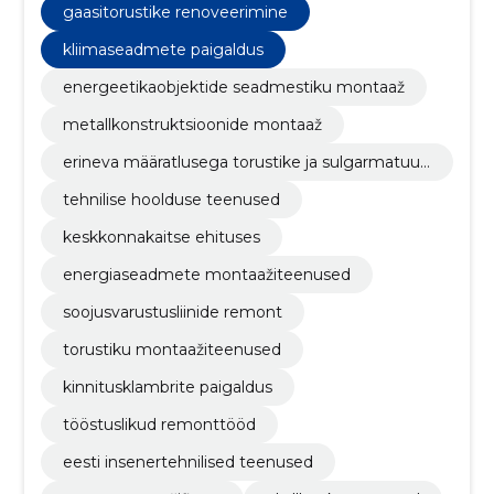
gaasitorustike renoveerimine
kliimaseadmete paigaldus
energeetikaobjektide seadmestiku montaaž
metallkonstruktsioonide montaaž
erineva määratlusega torustike ja sulgarmatuuri
montaaž
tehnilise hoolduse teenused
keskkonnakaitse ehituses
energiaseadmete montaažiteenused
soojusvarustusliinide remont
torustiku montaažiteenused
kinnitusklambrite paigaldus
tööstuslikud remonttööd
eesti insenertehnilised teenused