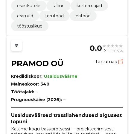
eraisikutele
tallinn
kortermajad
eramud
torutööd
eritööd
tööstuslikud
0.0
0 hinnangut
PRAMOD OÜ
Tartumaa
Krediidiskoor:
Usaldusväärne
Maineskoor:
340
Töötajaid:
–
Prognooskäive (2026):
–
Usaldusväärsed trassilahendused algusest
lõpuni
Katame kogu trassiprotsessi — projekteerimisest