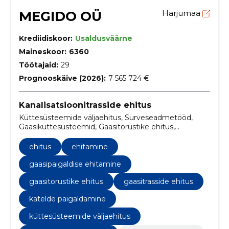
MEGIDO OÜ
Harjumaa
Krediidiskoor:
Usaldusväärne
Maineskoor:
6360
Töötajaid:
29
Prognooskäive (2026):
7 565 724 €
Kanalisatsioonitrasside ehitus
Küttesüsteemide väljaehitus, Surveseadmetööd,
Gaasiküttesüsteemid, Gaasitorustike ehitus,
Gaasitrasside ehitus, Kanalisatsioonitrasside ehitus,
Katelde paigaldamine, katla remont, hooldus,
ehitus
ehitamine
Kanalisatsioon
gaasipaigaldise ehitamine
gaasitorustike ehitus
gaasitrasside ehitus
katelde paigaldamine
küttesüsteemide väljaehitus