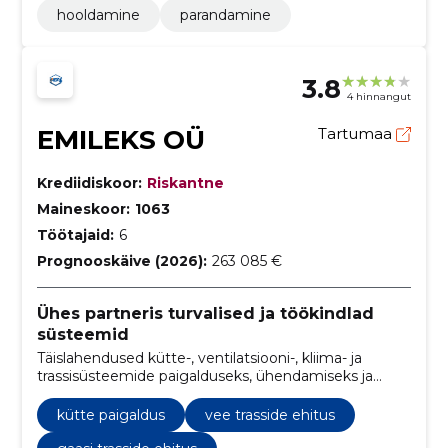
hooldamine
parandamine
3.8
4 hinnangut
EMILEKS OÜ
Tartumaa
Krediidiskoor:
Riskantne
Maineskoor:
1063
Töötajaid:
6
Prognooskäive (2026):
263 085 €
Ühes partneris turvalised ja töökindlad
süsteemid
Täislahendused kütte-, ventilatsiooni-, kliima- ja
trassisüsteemide paigalduseks, ühendamiseks ja
hoolduseks — koordineeritud ning töökindel teenus
ühest partnerist.
kütte paigaldus
vee trasside ehitus