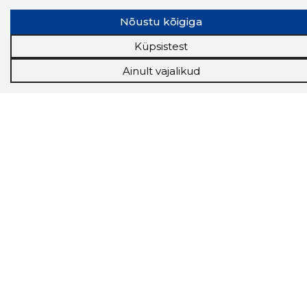
Tööturg
Nõustu kõigiga
Sihtkliendid
Rakendused
Küpsistest
Lisavõimalused
Ainult vajalikud
Inforegister
Krediidihaldus
Raportid
Müügihaldus CRM
API
Ettevõttest
Grupist
Kontakt
Liitu meiega
Uudised
KKK
Telli Storybooki nipikiri
Saadame Sulle kasulikke nippe, kuidas saad
Storybooki võimalused enda kasuks tööle