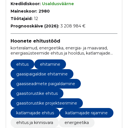
Krediidiskoor:
Usaldusväärne
Maineskoor:
2980
Töötajaid:
12
Prognooskäive (2026):
3 208 984 €
Hoonete ehitustööd
korteralamud, energeetika, energia- ja maavarad,
energiasüsteemide ehitus ja hooldus, katlamajade
rajamine ja hooldus, küte, küttelahendused, maavarad
ja loodusressursid, seadmed ja masinad,
ehitus
ehitamine
Torusüsteemi paigaldamine
gaasipaigaldise ehitamine
gaasiseadmete paigaldamine
gaasitorustike ehitus
gaasitorustike projekteerimine
katlamajade ehitus
katlamajade rajamine
ehitus ja kinnisvara
energeetika