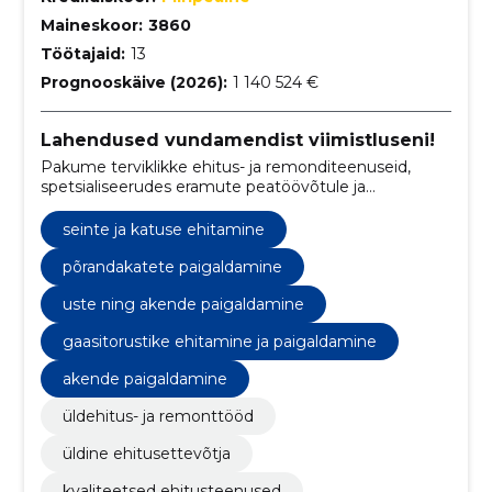
Maineskoor:
3860
Töötajaid:
13
Prognooskäive (2026):
1 140 524 €
Lahendused vundamendist viimistluseni!
Pakume terviklikke ehitus- ja remonditeenuseid,
spetsialiseerudes eramute peatöövõtule ja
torutöödele.
seinte ja katuse ehitamine
põrandakatete paigaldamine
uste ning akende paigaldamine
gaasitorustike ehitamine ja paigaldamine
akende paigaldamine
üldehitus- ja remonttööd
üldine ehitusettevõtja
kvaliteetsed ehitusteenused