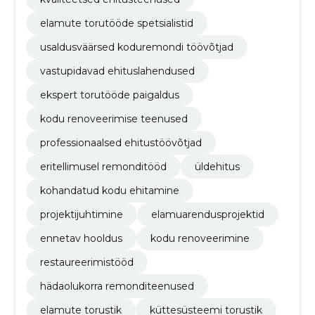
elamute torutööde spetsialistid
usaldusväärsed koduremondi töövõtjad
vastupidavad ehituslahendused
ekspert torutööde paigaldus
kodu renoveerimise teenused
professionaalsed ehitustöövõtjad
eritellimusel remonditööd
üldehitus
kohandatud kodu ehitamine
projektijuhtimine
elamuarendusprojektid
ennetav hooldus
kodu renoveerimine
restaureerimistööd
hädaolukorra remonditeenused
elamute torustik
küttesüsteemi torustik