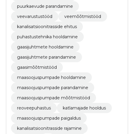
puurkaevude parandamine
veevarustustööd
veemõõtmistööd
kanalisatsioonitrasside ehitus
puhastustehnika hooldamine
gaasijuhtmete hooldamine
gaasijuhtmete parandamine
gaasimõõtmistööd
maasoojuspumpade hooldamine
maasoojuspumpade parandamine
maasoojuspumpade mõõtmistööd
reoveepuhastus
katlamajade hooldus
maasoojuspumpade paigaldus
kanalisatsioonitrasside rajamine