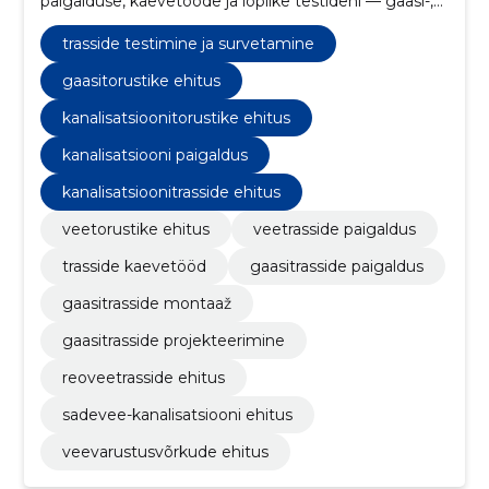
paigalduse, kaevetööde ja lõplike testideni — gaasi-,
vee- ja kanalisatsioonivõrkude jaoks, tagades ohutuse
ja töökindluse.
trasside testimine ja survetamine
gaasitorustike ehitus
kanalisatsioonitorustike ehitus
kanalisatsiooni paigaldus
kanalisatsioonitrasside ehitus
veetorustike ehitus
veetrasside paigaldus
trasside kaevetööd
gaasitrasside paigaldus
gaasitrasside montaaž
gaasitrasside projekteerimine
reoveetrasside ehitus
sadevee-kanalisatsiooni ehitus
veevarustusvõrkude ehitus