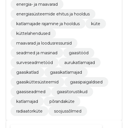
energia- ja maavarad
energiasüsteemide ehitus ja hooldus
katlamajade rajamine ja hooldus
küte
küttelahendused
maavarad ja loodusressursid
seadmed ja masinad
gaasitööd
surveseadmetööd
aurukatlamajad
gaasikatlad
gaasikatlamajad
gaasiküttesüsteemid
gaasipaigaldised
gaasiseadmed
gaasitorustikud
katlamajad
põrandaküte
radiaatorküte
soojussõlmed