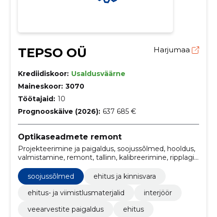
TEPSO OÜ
Harjumaa
Krediidiskoor:
Usaldusväärne
Maineskoor:
3070
Töötajaid:
10
Prognooskäive (2026):
637 685 €
Optikaseadmete remont
Projekteerimine ja paigaldus, soojussõlmed, hooldus,
valmistamine, remont, tallinn, kalibreerimine, ripplagi,
hooldus ja paigaldus, Soojusseadmed
soojussõlmed
ehitus ja kinnisvara
ehitus- ja viimistlusmaterjalid
interjöör
veearvestite paigaldus
ehitus