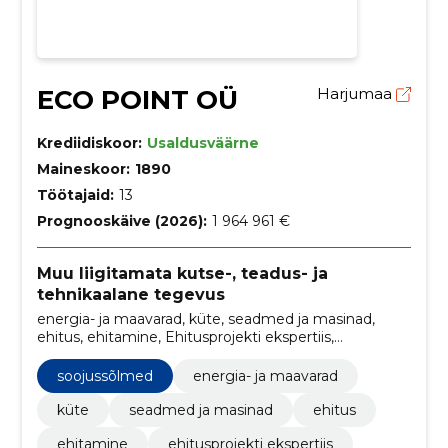
ECO POINT OÜ
Harjumaa
Krediidiskoor:
Usaldusväärne
Maineskoor:
1890
Töötajaid:
13
Prognooskäive (2026):
1 964 961 €
Muu liigitamata kutse-, teadus- ja
tehnikaalane tegevus
energia- ja maavarad, küte, seadmed ja masinad,
ehitus, ehitamine, Ehitusprojekti ekspertiis,
Gaasipaigaldise ehitamine, gaasitööd,
Surveseadmetööd, soojussõlmed
soojussõlmed
energia- ja maavarad
küte
seadmed ja masinad
ehitus
ehitamine
ehitusprojekti ekspertiis