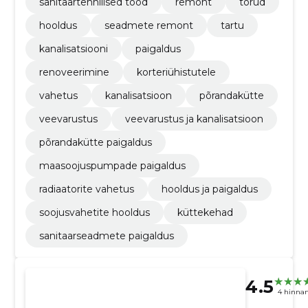
sanitaartehnilised tööd
remont
torud
hooldus
seadmete remont
tartu
kanalisatsiooni
paigaldus
renoveerimine
korteriühistutele
vahetus
kanalisatsioon
põrandakütte
veevarustus
veevarustus ja kanalisatsioon
põrandakütte paigaldus
maasoojuspumpade paigaldus
radiaatorite vahetus
hooldus ja paigaldus
soojusvahetite hooldus
küttekehad
sanitaarseadmete paigaldus
4.5
4 hinna