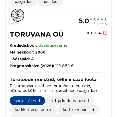
paigaldus
hooldus
5.0
1 hinnang
TORUVANA OÜ
Tartumaa
Krediidiskoor:
Usaldusväärne
Maineskoor:
2060
Töötajaid:
4
Prognooskäive (2026):
118 889 €
Torutööde meistrid, kellele saad loota!
Pakume laiaulatuslikke torutööde teenuseid,
hõlmates kõike alates soojussõlmede paigaldusest
kuni veevarustuse, kanalisatsioonisüsteemide ja
veevärgi töödeni.
soojussõlmed
üld- ja koduteenused
keskküttesüsteemid
küttelahendused