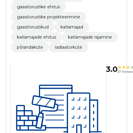
gaasitorustike ehitus
gaasitorustike projekteerimine
gaasitorustikud
katlamajad
katlamajade ehitus
katlamajade rajamine
põrandaküte
radiaatorküte
3.0
27 hinna