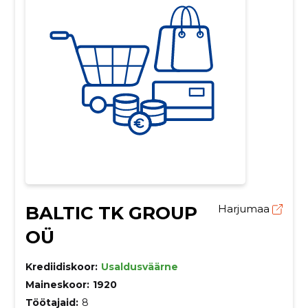
BALTIC TK GROUP
Harjumaa
OÜ
Krediidiskoor:
Usaldusväärne
Maineskoor:
1920
Töötajaid:
8