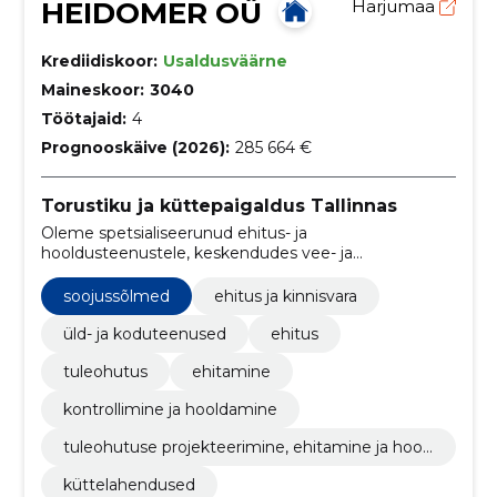
HEIDOMER OÜ
Harjumaa
Krediidiskoor:
Usaldusväärne
Maineskoor:
3040
Töötajaid:
4
Prognooskäive (2026):
285 664 €
Torustiku ja küttepaigaldus Tallinnas
Oleme spetsialiseerunud ehitus- ja
hooldusteenustele, keskendudes vee- ja
kanalisatsioonisüsteemidele, tuletõrjevee ja
küttesüsteemide lahendustele.
soojussõlmed
ehitus ja kinnisvara
üld- ja koduteenused
ehitus
tuleohutus
ehitamine
kontrollimine ja hooldamine
tuleohutuse projekteerimine, ehitamine ja hool
damine
küttelahendused