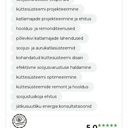
küttesüsteemi projekteerimine
katlamajade projekteerimine ja ehitus
hooldus- ja remonditeenused
põlevkivi katlamajade lahendused
soojus- ja aurukatlasüsteemid
kohandatud küttesüsteemi disain
efektiivne soojusvarustuse haldamine
küttesüsteemi optimeerimine
küttesüsteemide remont ja hooldus
soojustuskoja ehitus
jätkusuutliku energia konsultatsioonid
5.0