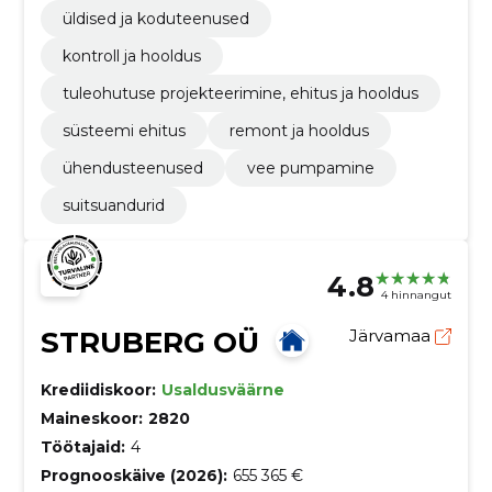
üldised ja koduteenused
kontroll ja hooldus
tuleohutuse projekteerimine, ehitus ja hooldus
süsteemi ehitus
remont ja hooldus
ühendusteenused
vee pumpamine
suitsuandurid
4.8
4 hinnangut
STRUBERG OÜ
Järvamaa
Krediidiskoor:
Usaldusväärne
Maineskoor:
2820
Töötajaid:
4
Prognooskäive (2026):
655 365 €