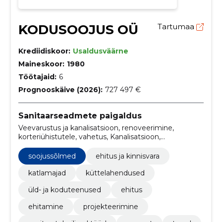
KODUSOOJUS OÜ
Tartumaa
Krediidiskoor:
Usaldusväärne
Maineskoor:
1980
Töötajaid:
6
Prognooskäive (2026):
727 497 €
Sanitaarseadmete paigaldus
Veevarustus ja kanalisatsioon, renoveerimine,
korteriühistutele, vahetus, Kanalisatsioon,
põrandakütte, veevarustus, soojussõlmed,
soojusvahetite hooldus, hooldus ja paigaldus
soojussõlmed
ehitus ja kinnisvara
katlamajad
küttelahendused
üld- ja koduteenused
ehitus
ehitamine
projekteerimine