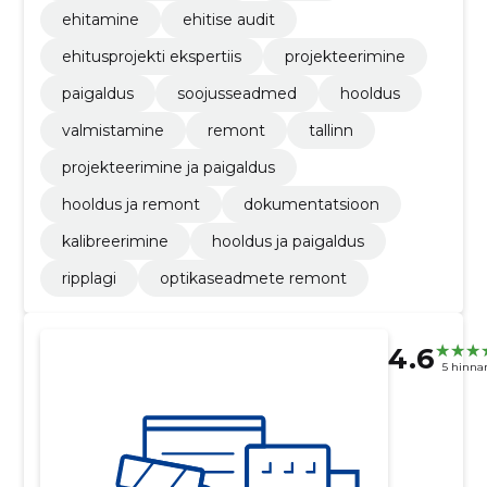
ehitamine
ehitise audit
ehitusprojekti ekspertiis
projekteerimine
paigaldus
soojusseadmed
hooldus
valmistamine
remont
tallinn
projekteerimine ja paigaldus
hooldus ja remont
dokumentatsioon
kalibreerimine
hooldus ja paigaldus
ripplagi
optikaseadmete remont
4.6
5 hinna