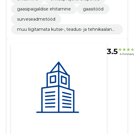
gaasipaigaldise ehitamine
gaasitööd
surveseadmetööd
muu liigitamata kutse-, teadus- ja tehnikaalane
tegevus
3.5
4 hinnan