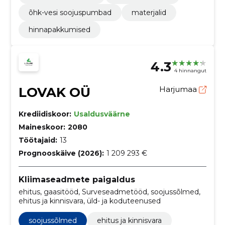
õhk-vesi soojuspumbad
materjalid
hinnapakkumised
4.3
4 hinnangut
LOVAK OÜ
Harjumaa
Krediidiskoor:
Usaldusväärne
Maineskoor:
2080
Töötajaid:
13
Prognooskäive (2026):
1 209 293 €
Kliimaseadmete paigaldus
ehitus, gaasitööd, Surveseadmetööd, soojussõlmed,
ehitus ja kinnisvara, üld- ja koduteenused
soojussõlmed
ehitus ja kinnisvara