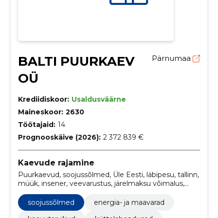
BALTI PUURKAEV
Pärnumaa
OÜ
Krediidiskoor:
Usaldusväärne
Maineskoor:
2630
Töötajaid:
14
Prognooskäive (2026):
2 372 839 €
Kaevude rajamine
Puurkaevud, soojussõlmed, Üle Eesti, läbipesu, tallinn,
müük, insener, veevarustus, järelmaksu võimalus,
kaevude pesu
soojussõlmed
energia- ja maavarad