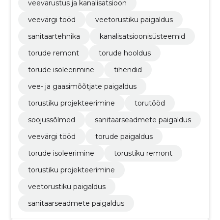
veevarustus ja kanalisatsioon
veevärgi tööd
veetorustiku paigaldus
sanitaartehnika
kanalisatsioonisüsteemid
torude remont
torude hooldus
torude isoleerimine
tihendid
vee- ja gaasimõõtjate paigaldus
torustiku projekteerimine
torutööd
soojussõlmed
sanitaarseadmete paigaldus
veevärgi tööd
torude paigaldus
torude isoleerimine
torustiku remont
torustiku projekteerimine
veetorustiku paigaldus
sanitaarseadmete paigaldus