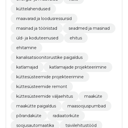
küttelahendused
maavarad ja loodusressursid
masinad ja tööriistad
seadmed ja masinad
üld- ja koduteenused
ehitus
ehitamine
kanalisatsioonitorustike paigaldus
katlamajad
katlamajade projekteerimine
küttesüsteemide projekteerimine
küttesüsteemide remont
küttesüsteemide väljaehitus
maaküte
maakütte paigaldus
maasoojuspumbad
põrandaküte
radiaatorküte
soojusautomaatika
tsiviilehitustööd