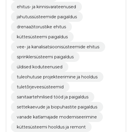
ehitus- ja kinnisvarateenused
jahutussüsteemide paigaldus
drenaažitorustike ehitus
küttesüsteemi paigaldus
vee- ja kanalisatsioonisüsteemide ehitus
sprinklersüsteemi paigaldus
üldised koduteenused
tuleohutuse projekteerimine ja hooldus
tuletõrjeveesüsteemid
sanitaartehnilised tööd ja paigaldus
settekaevude ja biopuhastite paigaldus
vanade katlamajade moderniseerimine
küttesüsteemi hooldus ja remont