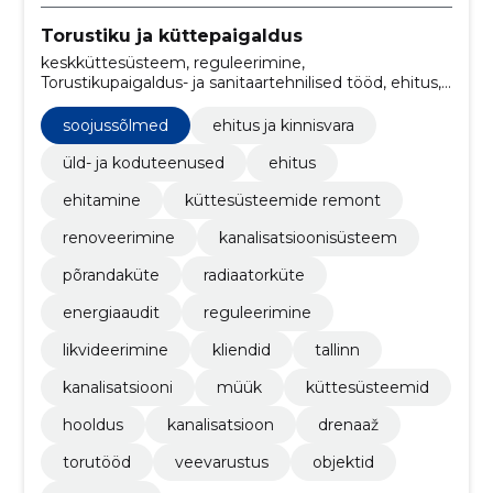
Torustiku ja küttepaigaldus
keskküttesüsteem, reguleerimine,
Torustikupaigaldus- ja sanitaartehnilised tööd, ehitus,
ehitamine, Küttesüsteemide remont, renoveerimine,
kanalisatsioonisüsteem, põrandaküte, radiaatorküte
soojussõlmed
ehitus ja kinnisvara
üld- ja koduteenused
ehitus
ehitamine
küttesüsteemide remont
renoveerimine
kanalisatsioonisüsteem
põrandaküte
radiaatorküte
energiaaudit
reguleerimine
likvideerimine
kliendid
tallinn
kanalisatsiooni
müük
küttesüsteemid
hooldus
kanalisatsioon
drenaaž
torutööd
veevarustus
objektid