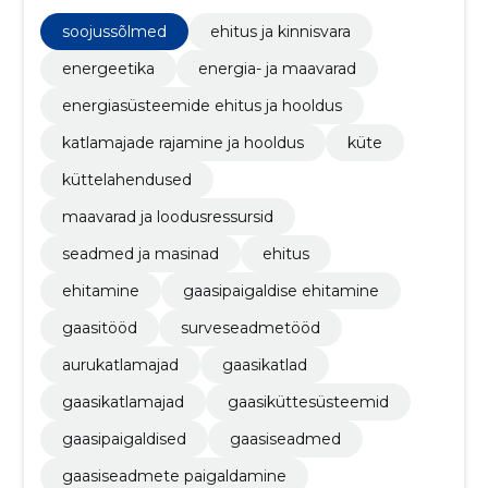
rajamine ja hooldus, küte, küttelahendused, maavarad
ja loodusressursid, seadmed ja masinad,
soojussõlmed
ehitus ja kinnisvara
Torusüsteemi paigaldamine
energeetika
energia- ja maavarad
energiasüsteemide ehitus ja hooldus
katlamajade rajamine ja hooldus
küte
küttelahendused
maavarad ja loodusressursid
seadmed ja masinad
ehitus
ehitamine
gaasipaigaldise ehitamine
gaasitööd
surveseadmetööd
aurukatlamajad
gaasikatlad
gaasikatlamajad
gaasiküttesüsteemid
gaasipaigaldised
gaasiseadmed
gaasiseadmete paigaldamine