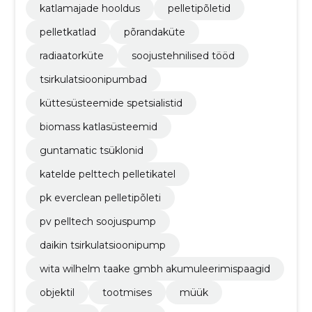
katlamajade hooldus
pelletipõletid
pelletkatlad
põrandaküte
radiaatorküte
soojustehnilised tööd
tsirkulatsioonipumbad
küttesüsteemide spetsialistid
biomass katlasüsteemid
guntamatic tsüklonid
katelde pelttech pelletikatel
pk everclean pelletipõleti
pv pelltech soojuspump
daikin tsirkulatsioonipump
wita wilhelm taake gmbh akumuleerimispaagid
objektil
tootmises
müük