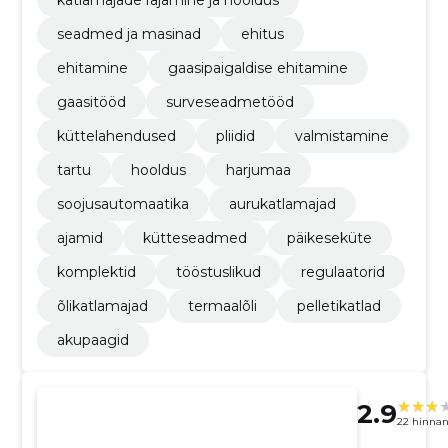
seadmed ja masinad
ehitus
ehitamine
gaasipaigaldise ehitamine
gaasitööd
surveseadmetööd
küttelahendused
pliidid
valmistamine
tartu
hooldus
harjumaa
soojusautomaatika
aurukatlamajad
ajamid
kütteseadmed
päikeseküte
komplektid
tööstuslikud
regulaatorid
õlikatlamajad
termaalõli
pelletikatlad
akupaagid
2.9
22 hinna