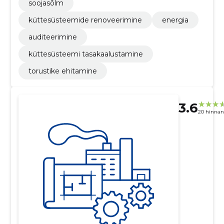
soojasõlm
küttesüsteemide renoveerimine
energia
auditeerimine
küttesüsteemi tasakaalustamine
torustike ehitamine
3.6
20 hinna