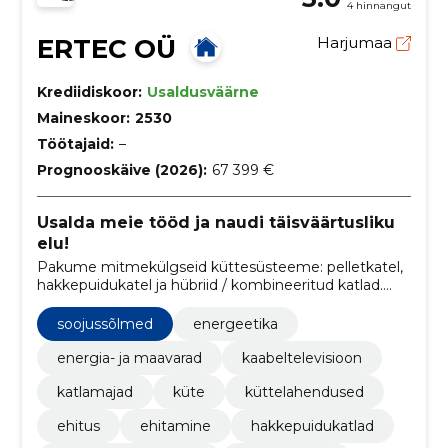
4 hinnangut
ERTEC OÜ
Harjumaa
Krediidiskoor:
Usaldusväärne
Maineskoor:
2530
Töötajaid:
–
Prognooskäive (2026):
67 399 €
Usalda meie tööd ja naudi täisväärtusliku
elu!
Pakume mitmekülgseid küttesüsteeme: pelletkatel,
hakkepuidukatel ja hübriid / kombineeritud katlad.
Meie soojussõlmed ja soojuskeskused tagavad
tõhusa soojuse ja integreeruvad sujuvalt
soojussõlmed
energeetika
põrandakütte, radiaatorkütte ning päikeseküttega.
energia- ja maavarad
kaabeltelevisioon
katlamajad
küte
küttelahendused
ehitus
ehitamine
hakkepuidukatlad