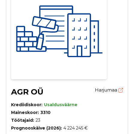
AGR OÜ
Harjumaa
Krediidiskoor:
Usaldusväärne
Maineskoor:
3310
Töötajaid:
23
Prognooskäive (2026):
4 224 245 €