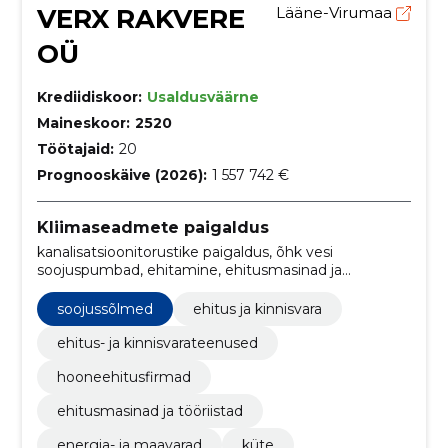
VERX RAKVERE
Lääne-Virumaa
OÜ
Krediidiskoor:
Usaldusväärne
Maineskoor:
2520
Töötajaid:
20
Prognooskäive (2026):
1 557 742 €
Kliimaseadmete paigaldus
kanalisatsioonitorustike paigaldus, õhk vesi
soojuspumbad, ehitamine, ehitusmasinad ja
tööriistad, energia- ja maavarad, küte,
küttelahendused, maavarad ja loodusressursid,
soojussõlmed
ehitus ja kinnisvara
masinad ja tööriistad, seadmed ja masinad
ehitus- ja kinnisvarateenused
hooneehitusfirmad
ehitusmasinad ja tööriistad
energia- ja maavarad
küte