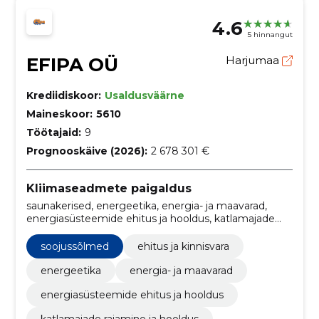
4.6
5 hinnangut
EFIPA OÜ
Harjumaa
Krediidiskoor:
Usaldusväärne
Maineskoor:
5610
Töötajaid:
9
Prognooskäive (2026):
2 678 301 €
Kliimaseadmete paigaldus
saunakerised, energeetika, energia- ja maavarad,
energiasüsteemide ehitus ja hooldus, katlamajade
rajamine ja hooldus, seadmed ja masinad,
Küttesüsteemide tööd, Käitiste ehitustööd, ehitus,
soojussõlmed
ehitus ja kinnisvara
ehitamine
energeetika
energia- ja maavarad
energiasüsteemide ehitus ja hooldus
katlamajade rajamine ja hooldus