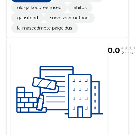
üld- ja koduteenused
ehitus
gaasitööd
surveseadmetööd
kliimaseadmete paigaldus
0.0
0 hinna