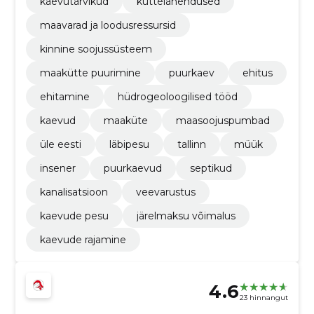
kaevutarvikud
küttelahendused
maavarad ja loodusressursid
kinnine soojussüsteem
maakütte puurimine
puurkaev
ehitus
ehitamine
hüdrogeoloogilised tööd
kaevud
maaküte
maasoojuspumbad
üle eesti
läbipesu
tallinn
müük
insener
puurkaevud
septikud
kanalisatsioon
veevarustus
kaevude pesu
järelmaksu võimalus
kaevude rajamine
4.6
23 hinnangut