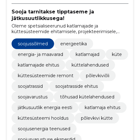
Sooja tarnitakse tipptaseme ja
jätkusuutlikkusega!
Oleme spetsialiseerunud katlamajade ja
küttesüsteemide ehitamisele, projekteerimisele,
hooldusele ja remondile, sealhulgas
põlemisseadmete ja soojusradade müügile ja
soojussõlmed
energeetika
paigaldamisele.
energia- ja maavarad
katlamajad
küte
katlamajade ehitus
küttelahendused
küttesüsteemide remont
põlevkiviõli
soojatrassid
soojatrasside ehitus
soojavarustus
tõhusad kütelahendused
jätkusuutlik energia eesti
katlamaja ehitus
küttesüsteemi hooldus
põlevkivi kütte
soojusenergia teenused
soojusvarustuse eksperdid