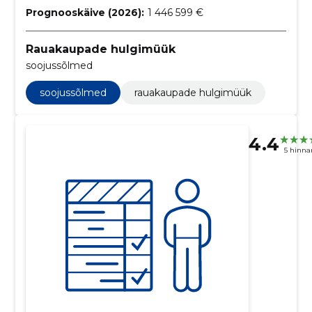
Prognooskäive (2026):
1 446 599 €
Rauakaupade hulgimüük
soojussõlmed
soojussõlmed
rauakaupade hulgimüük
4.4
5 hinna