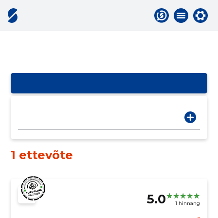
1 ettevõte
5.0
1 hinnang