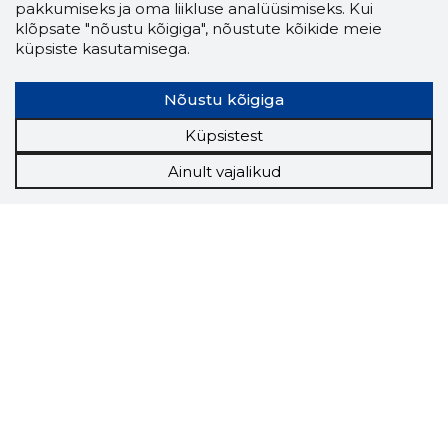
pakkumiseks ja oma liikluse analüüsimiseks. Kui
klõpsate "nõustu kõigiga", nõustute kõikide meie
küpsiste kasutamisega.
Nõustu kõigiga
Küpsistest
Ainult vajalikud
Storybook
Chrome laiendus
Storybooki laiendus ütleb Sulle, mis firma
veebilehel Sa parajasti viibid ja kui usaldusväärne
see firma täna on.
LAADI LAIENDUS ALLA