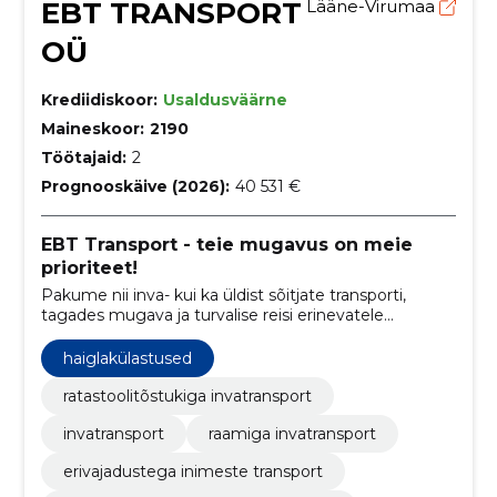
EBT TRANSPORT
Lääne-Virumaa
OÜ
Krediidiskoor:
Usaldusväärne
Maineskoor:
2190
Töötajaid:
2
Prognooskäive (2026):
40 531 €
EBT Transport - teie mugavus on meie
prioriteet!
Pakume nii inva- kui ka üldist sõitjate transporti,
tagades mugava ja turvalise reisi erinevatele
marsuutidele Lääne-Virumaal ning laiendades
teenuseid vastavalt klientide vajadustele üle kogu
haiglakülastused
Eesti.
ratastoolitõstukiga invatransport
invatransport
raamiga invatransport
erivajadustega inimeste transport