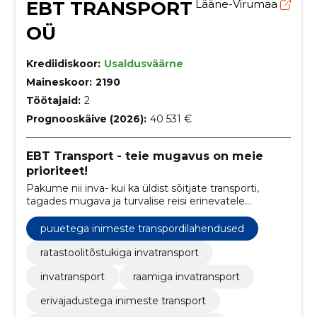
EBT TRANSPORT
Lääne-Virumaa
OÜ
Krediidiskoor:
Usaldusväärne
Maineskoor:
2190
Töötajaid:
2
Prognooskäive (2026):
40 531 €
EBT Transport - teie mugavus on meie
prioriteet!
Pakume nii inva- kui ka üldist sõitjate transporti,
tagades mugava ja turvalise reisi erinevatele
marsuutidele Lääne-Virumaal ning laiendades
teenuseid vastavalt klientide vajadustele üle kogu
puuetega inimeste transpordilahendused
Eesti.
ratastoolitõstukiga invatransport
invatransport
raamiga invatransport
erivajadustega inimeste transport