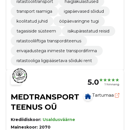
ratastoolitransport
haiglakülastused
transport raamiga
igapäevased sõidud
koolitatud juhid
ööpäevaringne tugi
tagasiside süsteem
isikupärastatud reisid
ratastooliliftiga transporditeenus
erivajadustega inimeste transpordifirma
ratastooliga ligipääsetava sõiduki rent
5.0
1 hinnang
MEDTRANSPORT
Tartumaa
TEENUS OÜ
Krediidiskoor:
Usaldusväärne
Maineskoor:
2070