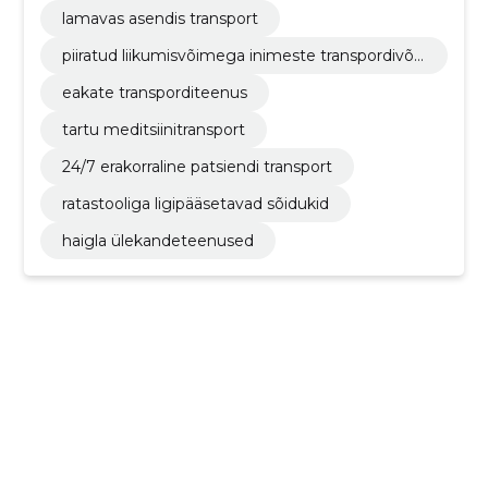
lamavas asendis transport
piiratud liikumisvõimega inimeste transpordivõi
malused
eakate transporditeenus
tartu meditsiinitransport
24/7 erakorraline patsiendi transport
ratastooliga ligipääsetavad sõidukid
haigla ülekandeteenused