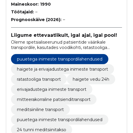
Maineskoor:
1990
Töötajaid:
–
Prognooskäive (2026):
–
Liigume ettevaatlikult, igal ajal, igal pool!
Oleme spetsialiseerunud patsientide väärikale
transpordile, kasutades voodikohti, ratastooliga
ligipääsetavaid sõidukeid ja invatakso teenuseid.
puuetega inimeste transpordilahendused
haigete ja erivajadustega inimeste transport
ratastooliga transport
haigete vedu 24h
erivajadustega inimeste transport
mitteerakorraline patsienditransport
meditsiiniline transport
puuetega inimeste transpordilahendused
24 tunni meditsiinitakso