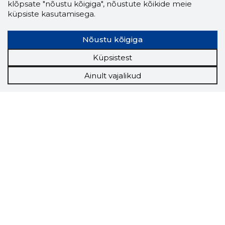
klõpsate "nõustu kõigiga", nõustute kõikide meie
küpsiste kasutamisega.
Nõustu kõigiga
Küpsistest
Ainult vajalikud
Storybook
Chrome laiendus
Storybooki laiendus ütleb Sulle, mis firma
veebilehel Sa parajasti viibid ja kui usaldusväärne
see firma täna on.
LAADI LAIENDUS ALLA