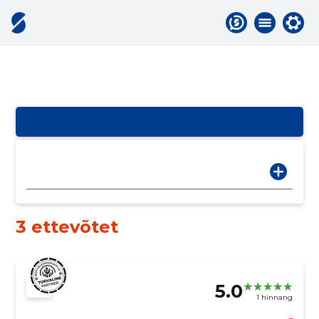
3 ettevõtet
5.0
1 hinnang