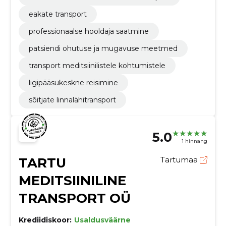
eakate transport
professionaalse hooldaja saatmine
patsiendi ohutuse ja mugavuse meetmed
transport meditsiinilistele kohtumistele
ligipääsukeskne reisimine
sõitjate linnalähitransport
5.0
1 hinnang
TARTU
Tartumaa
MEDITSIINILINE
TRANSPORT OÜ
Krediidiskoor:
Usaldusväärne