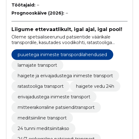
Töötajaid:
–
Prognooskäive (2026):
–
Liigume ettevaatlikult, igal ajal, igal pool!
Oleme spetsialiseerunud patsientide väärikale
transpordile, kasutades voodikohti, ratastooliga
ligipääsetavaid sõidukeid ja invatakso teenuseid.
puuetega inimeste transpordilahendused
lamajate transport
haigete ja erivajadustega inimeste transport
ratastooliga transport
haigete vedu 24h
erivajadustega inimeste transport
mitteerakorraline patsienditransport
meditsiiniline transport
24 tunni meditsiinitakso
24/7 erakorraline patsiendi transport