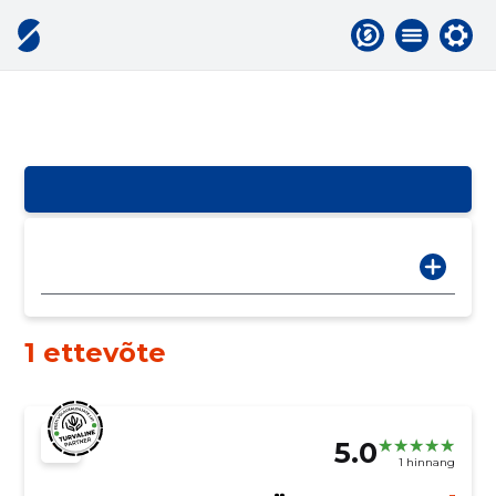
1 ettevõte
5.0
1 hinnang