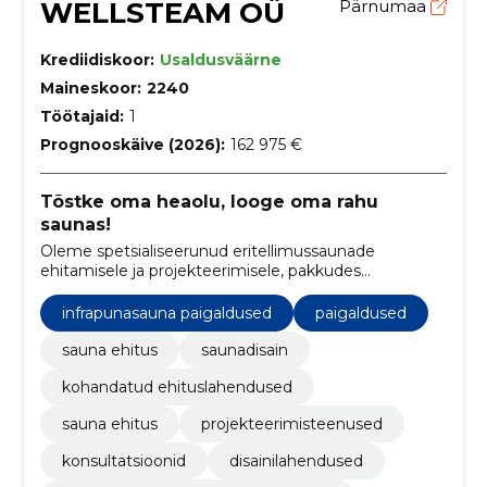
WELLSTEAM OÜ
Pärnumaa
Krediidiskoor:
Usaldusväärne
Maineskoor:
2240
Töötajaid:
1
Prognooskäive (2026):
162 975 €
Tõstke oma heaolu, looge oma rahu
saunas!
Oleme spetsialiseerunud eritellimussaunade
ehitamisele ja projekteerimisele, pakkudes
erilahendusi nii elamutele kui ka mitteeluhoonetele.
infrapunasauna paigaldused
paigaldused
sauna ehitus
saunadisain
kohandatud ehituslahendused
sauna ehitus
projekteerimisteenused
konsultatsioonid
disainilahendused