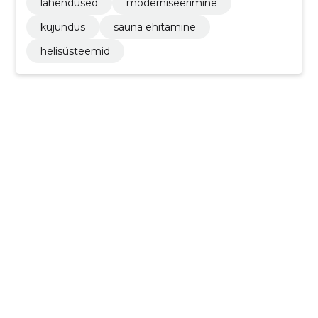
lahendused
moderniseerimine
kujundus
sauna ehitamine
helisüsteemid