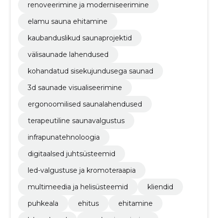
renoveerimine ja moderniseerimine
elamu sauna ehitamine
kaubanduslikud saunaprojektid
välisaunade lahendused
kohandatud sisekujundusega saunad
3d saunade visualiseerimine
ergonoomilised saunalahendused
terapeutiline saunavalgustus
infrapunatehnoloogia
digitaalsed juhtsüsteemid
led-valgustuse ja kromoteraapia
multimeedia ja helisüsteemid
kliendid
puhkeala
ehitus
ehitamine