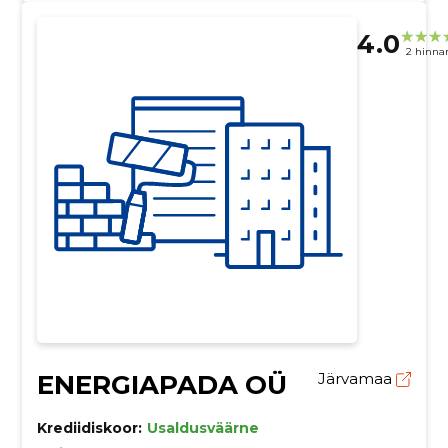
4.0
2 hinna
ENERGIAPADA OÜ
Järvamaa
Krediidiskoor:
Usaldusväärne