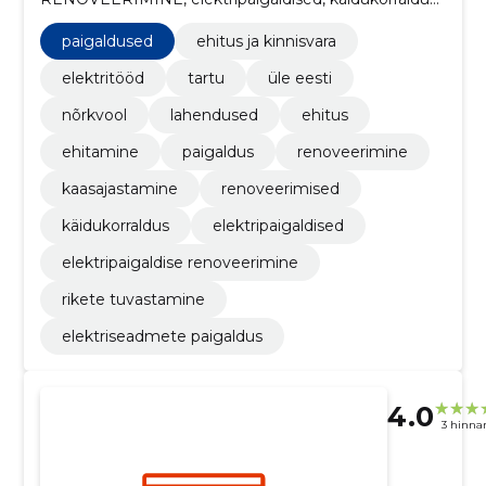
renoveerimised, paigaldused, kaasajastamine,
renoveerimine, ehitamine
paigaldused
ehitus ja kinnisvara
elektritööd
tartu
üle eesti
nõrkvool
lahendused
ehitus
ehitamine
paigaldus
renoveerimine
kaasajastamine
renoveerimised
käidukorraldus
elektripaigaldised
elektripaigaldise renoveerimine
rikete tuvastamine
elektriseadmete paigaldus
4.0
3 hinna