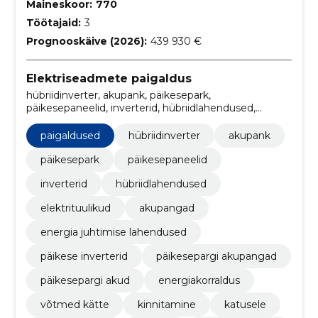
Maineskoor:
770
Töötajaid:
3
Prognooskäive (2026):
439 930 €
Elektriseadmete paigaldus
hübriidinverter, akupank, päikesepark,
päikesepaneelid, inverterid, hübriidlahendused,
elektrituulikud, akupangad, energia juhtimise
lahendused, päikese inverterid
paigaldused
hübriidinverter
akupank
päikesepark
päikesepaneelid
inverterid
hübriidlahendused
elektrituulikud
akupangad
energia juhtimise lahendused
päikese inverterid
päikesepargi akupangad
päikesepargi akud
energiakorraldus
võtmed kätte
kinnitamine
katusele