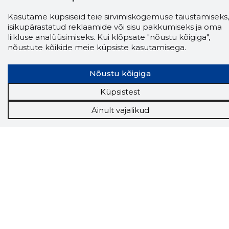
finantsinfoga.
Kasutame küpsiseid teie sirvimiskogemuse täiustamiseks,
isikupärastatud reklaamide või sisu pakkumiseks ja oma
liikluse analüüsimiseks. Kui klõpsate "nõustu kõigiga",
nõustute kõikide meie küpsiste kasutamisega.
Tööriistad
Sooduspakkumised
Nõustu kõigiga
Hanked
Tööturg
Küpsistest
Sihtkliendid
Rakendused
Ainult vajalikud
Lisavõimalused
Inforegister
Krediidihaldus
Raportid
Müügihaldus CRM
API
Ettevõttest
Grupist
Kontakt