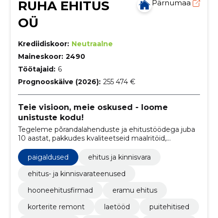
RUHA EHITUS
Pärnumaa
OÜ
Krediidiskoor:
Neutraalne
Maineskoor:
2490
Töötajaid:
6
Prognooskäive (2026):
255 474 €
Teie visioon, meie oskused - loome
unistuste kodu!
Tegeleme põrandalahenduste ja ehitustöödega juba
10 aastat, pakkudes kvaliteetseid maalritöid,
üldehitust, plaatimist ning parketi- ja põrandatöid.
paigaldused
ehitus ja kinnisvara
ehitus- ja kinnisvarateenused
hooneehitusfirmad
eramu ehitus
korterite remont
laetööd
puitehitised