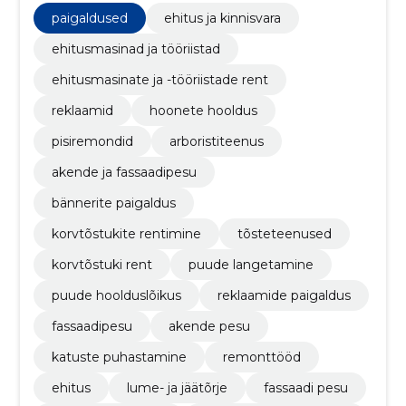
paigaldused
ehitus ja kinnisvara
ehitusmasinad ja tööriistad
ehitusmasinate ja -tööriistade rent
reklaamid
hoonete hooldus
pisiremondid
arboristiteenus
akende ja fassaadipesu
bännerite paigaldus
korvtõstukite rentimine
tõsteteenused
korvtõstuki rent
puude langetamine
puude hoolduslõikus
reklaamide paigaldus
fassaadipesu
akende pesu
katuste puhastamine
remonttööd
ehitus
lume- ja jäätõrje
fassaadi pesu