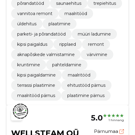
põrandatööd
saunaehitus
trepiehitus
vannitoa remont
maalritööd
üldehitus
plaatimine
parketi- ja põrandatööd
müüri ladumine
kipsi paigaldus
ripplaed
remont
aknapõskede valmistamine
värvimine
kruntimine
pahteldamine
kipsi paigaldamine
maalritööd
terrassi plaatimine
ehitustööd pärnus
maalritööd pärnus
plaatimine pärnus
5.0
1 hinnang
WELLSTEAM OÜ
Pärnumaa