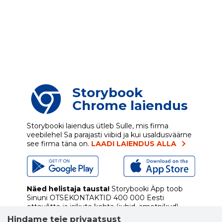
Storybook
Chrome laiendus
Storybooki laiendus ütleb Sulle, mis firma
veebilehel Sa parajasti viibid ja kui usaldusväärne
see firma täna on.
LAADI LAIENDUS ALLA
Näed helistaja tausta!
Storybooki Äpp toob
Sinuni
OTSEKONTAKTID
400 000 Eesti
ettevõtte ja isikute kohta (juhid, ametnikud).
Andmed on rikastatud maksevõime ja
Hindame teie privaatsust