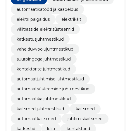
juhtmestikud, kontaktorite juhtmestikud,
automaatjuhtimise juhtmestikud
automaatikatööd ja kaabeldus
elektri paigaldus
elektrikäit
välitrasside elektrisüsteemid
katkestusjuhtmestikud
vahelduvvoolujuhtmestikud
suurpingega juhtmestikud
kontaktorite juhtmestikud
automaatjuhtimise juhtmestikud
automaatsüsteemide juhtmestikud
automaatika juhtmestikud
kaitsmed juhtmestikud
kaitsmed
automaatkaitsmed
juhtimiskaitsmed
katkestid
lüliti
kontaktorid