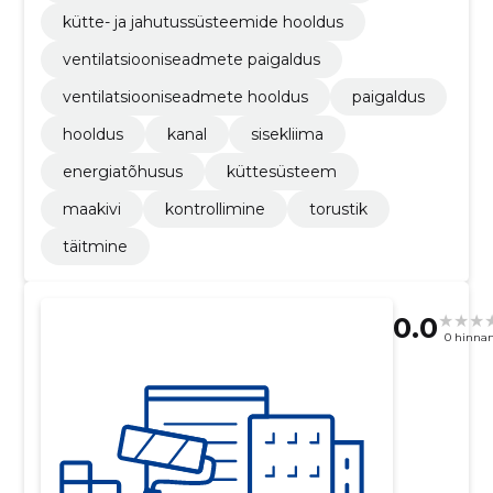
kütte- ja jahutussüsteemide hooldus
ventilatsiooniseadmete paigaldus
ventilatsiooniseadmete hooldus
paigaldus
hooldus
kanal
sisekliima
energiatõhusus
küttesüsteem
maakivi
kontrollimine
torustik
täitmine
0.0
0 hinna