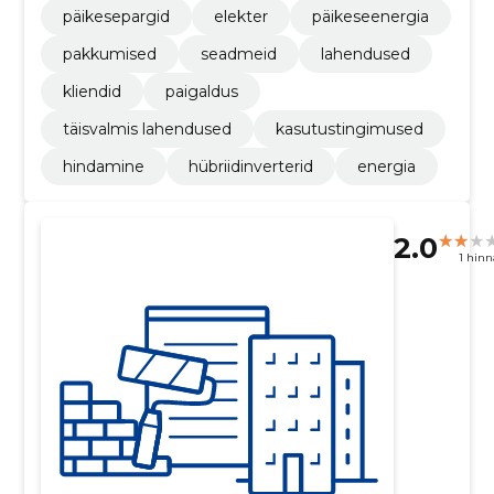
päikesepargid
elekter
päikeseenergia
pakkumised
seadmeid
lahendused
kliendid
paigaldus
täisvalmis lahendused
kasutustingimused
hindamine
hübriidinverterid
energia
2.0
1 hin