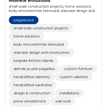
Hoonete ehitustööd
small-scale construction projects, home solutions,
kodu renoveerimise teenused, staircase design and
construction, bespoke kitchen islands, akende ja uste
paigaldus, custom furniture, handcrafted cabinetry,
paigaldused
custom cabinets, handcrafted wardrobes
small-scale construction projects
home solutions
kodu renoveerimise teenused
staircase design and construction
bespoke kitchen islands
akende ja uste paigaldus
custom furniture
handcrafted cabinetry
custom cabinets
handcrafted wardrobes
design & construction
installations
pinna viimistlemine
wall work