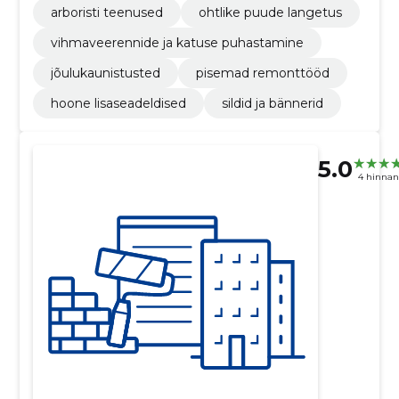
arboristi teenused
ohtlike puude langetus
vihmaveerennide ja katuse puhastamine
jõulukaunistusted
pisemad remonttööd
hoone lisaseadeldised
sildid ja bännerid
5.0
4 hinna