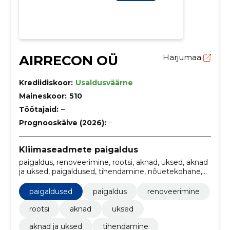
AIRRECON OÜ
Harjumaa
Krediidiskoor:
Usaldusväärne
Maineskoor:
510
Töötajaid:
–
Prognooskäive (2026):
–
Kliimaseadmete paigaldus
paigaldus, renoveerimine, rootsi, aknad, uksed, aknad
ja uksed, paigaldused, tihendamine, nõuetekohane,
Õhukanalid
paigaldused
paigaldus
renoveerimine
rootsi
aknad
uksed
aknad ja uksed
tihendamine