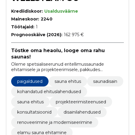
Krediidiskoor:
Usaldusväärne
Maineskoor:
2240
Töötajaid:
1
Prognooskäive (2026):
162 975 €
Tõstke oma heaolu, looge oma rahu
saunas!
Oleme spetsialiseerunud eritellimussaunade
ehitamisele ja projekteerimisele, pakkudes
erilahendusi nii elamutele kui ka mitteeluhoonetele.
paigaldused
sauna ehitus
saunadisain
kohandatud ehituslahendused
sauna ehitus
projekteerimisteenused
konsultatsioonid
disainilahendused
renoveerimine ja moderniseerimine
elamu sauna ehitamine