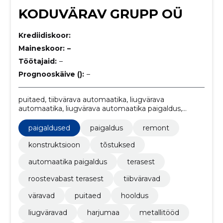
KODUVÄRAV GRUPP OÜ
Krediidiskoor:
Maineskoor:
–
Töötajaid:
–
Prognooskäive ():
–
puitaed, tiibvärava automaatika, liugvärava
automaatika, liugvärava automaatika paigaldus,
roostevaba teras, komplektid, Metallitööd, harjumaa,
liugväravad, hooldus
paigaldused
paigaldus
remont
konstruktsioon
tõstuksed
automaatika paigaldus
terasest
roostevabast terasest
tiibväravad
väravad
puitaed
hooldus
liugväravad
harjumaa
metallitööd