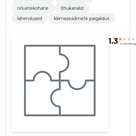
nõuetekohane
õhukanalid
lahendused
kliimaseadmete paigaldus
1.3
4 hinnang