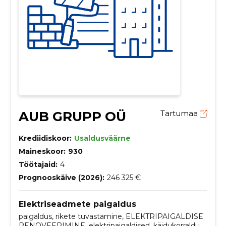
AUB GRUPP OÜ
Tartumaa
Krediidiskoor:
Usaldusväärne
Maineskoor:
930
Töötajaid:
4
Prognooskäive (2026):
246 325 €
Elektriseadmete paigaldus
paigaldus, rikete tuvastamine, ELEKTRIPAIGALDISE
RENOVEERIMINE, elektripaigaldised, käidukorraldus,