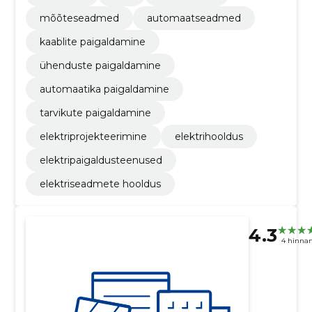
mõõteseadmed
automaatseadmed
kaablite paigaldamine
ühenduste paigaldamine
automaatika paigaldamine
tarvikute paigaldamine
elektriprojekteerimine
elektrihooldus
elektripaigaldusteenused
elektriseadmete hooldus
4.3
4 hinna