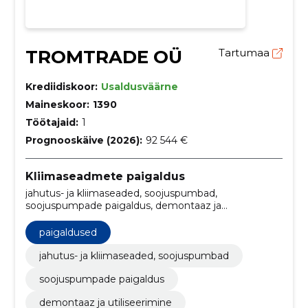
TROMTRADE OÜ
Tartumaa
Krediidiskoor:
Usaldusväärne
Maineskoor:
1390
Töötajaid:
1
Prognooskäive (2026):
92 544 €
Kliimaseadmete paigaldus
jahutus- ja kliimaseaded, soojuspumbad,
soojuspumpade paigaldus, demontaaz ja
utiliseerimine, Ümberpaigaldus, kasutatud seadme
demontaaz, õhksoojuspumbad, kütmise ja
paigaldused
jahutamise lahendused, soojuspumba hooldus,
kliimaseadmete paigaldus, ventilatsioonilahendused
jahutus- ja kliimaseaded, soojuspumbad
soojuspumpade paigaldus
demontaaz ja utiliseerimine