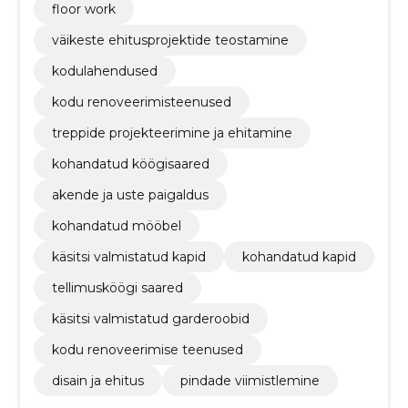
floor work
väikeste ehitusprojektide teostamine
kodulahendused
kodu renoveerimisteenused
treppide projekteerimine ja ehitamine
kohandatud köögisaared
akende ja uste paigaldus
kohandatud mööbel
käsitsi valmistatud kapid
kohandatud kapid
tellimusköögi saared
käsitsi valmistatud garderoobid
kodu renoveerimise teenused
disain ja ehitus
pindade viimistlemine