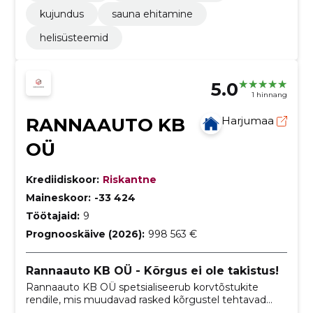
kujundus
sauna ehitamine
helisüsteemid
5.0
1 hinnang
RANNAAUTO KB
Harjumaa
OÜ
Krediidiskoor:
Riskantne
Maineskoor:
-33 424
Töötajaid:
9
Prognooskäive (2026):
998 563 €
Rannaauto KB OÜ - Kõrgus ei ole takistus!
Rannaauto KB OÜ spetsialiseerub korvtõstukite
rendile, mis muudavad rasked kõrgustel tehtavad
tööd lihtsaks ja ohutuks.