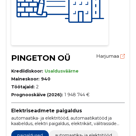
PINGETON OÜ
Harjumaa
Krediidiskoor:
Usaldusväärne
Maineskoor:
940
Töötajaid:
2
Prognooskäive (2026):
1 948 744 €
Elektriseadmete paigaldus
automaatika- ja elektritööd, automaatikatööd ja
kaabeldus, elektri paigaldus, elektrikäit, välitrasside
elektrisüsteemid, katkestusjuhtmestikud,
vahelduvvoolujuhtmestikud, suurpingega
paigaldused
automaatika- ja elektritööd