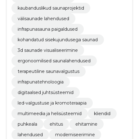
kaubanduslikud saunaprojektid
välisaunade lahendused
infrapunasauna paigaldused
kohandatud sisekujundusega saunad
3d saunade visualiseerimine
ergonoomilised saunalahendused
terapeutiline saunavalgustus
infrapunatehnoloogia
digitaalsed juhtsüsteemid
led-valgustuse ja kromoteraapia
multimeedia ja helisüsteemid
kliendid
puhkeala
ehitus
ehitamine
lahendused
moderniseerimine