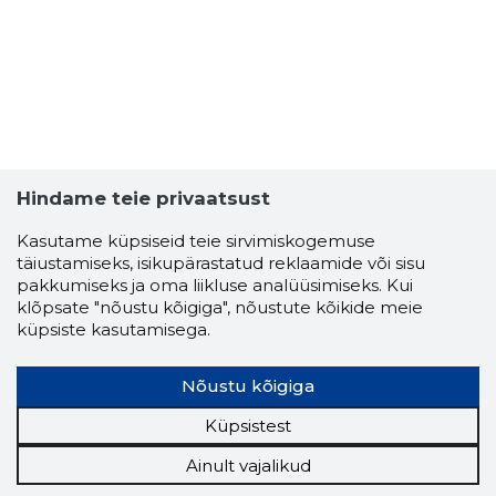
Hindame teie privaatsust
Kasutame küpsiseid teie sirvimiskogemuse
täiustamiseks, isikupärastatud reklaamide või sisu
pakkumiseks ja oma liikluse analüüsimiseks. Kui
klõpsate "nõustu kõigiga", nõustute kõikide meie
küpsiste kasutamisega.
Nõustu kõigiga
Küpsistest
Ainult vajalikud