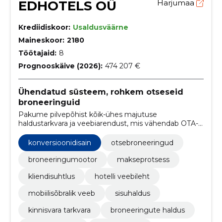
EDHOTELS OÜ
Harjumaa
Krediidiskoor:
Usaldusväärne
Maineskoor:
2180
Töötajaid:
8
Prognooskäive (2026):
474 207 €
Ühendatud süsteem, rohkem otseseid
broneeringuid
Pakume pilvepõhist kõik-ühes majutuse
haldustarkvara ja veebiarendust, mis vähendab OTA-
de mõju ning suurendab otseseid broneeringuid.
Integratsioonid ja tugi lihtsustavad
konversioonidisain
otsebroneeringud
igapäevaoperatsioone.
broneeringumootor
makseprotsess
kliendisuhtlus
hotelli veebileht
mobiilisõbralik veeb
sisuhaldus
kinnisvara tarkvara
broneeringute haldus