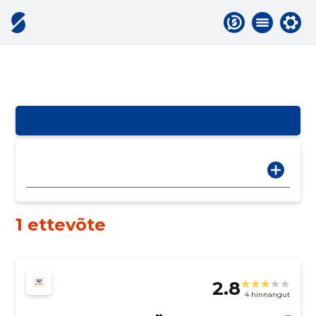
1 ettevõte
2.8
4 hinnangut