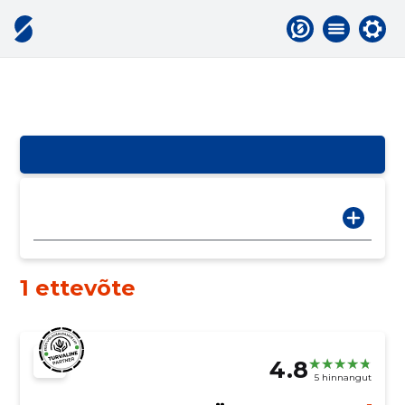
1 ettevõte
4.8
5 hinnangut