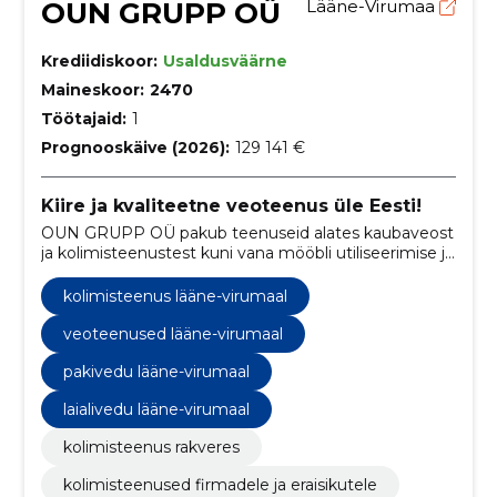
OUN GRUPP OÜ
Lääne-Virumaa
Krediidiskoor:
Usaldusväärne
Maineskoor:
2470
Töötajaid:
1
Prognooskäive (2026):
129 141 €
Kiire ja kvaliteetne veoteenus üle Eesti!
OUN GRUPP OÜ pakub teenuseid alates kaubaveost
ja kolimisteenustest kuni vana mööbli utiliseerimise ja
mööbli demonteerimise/monteerimiseni nii
Rakveres, Lääne-Virumaal kui ka kogu Eestis.
kolimisteenus lääne-virumaal
veoteenused lääne-virumaal
pakivedu lääne-virumaal
laialivedu lääne-virumaal
kolimisteenus rakveres
kolimisteenused firmadele ja eraisikutele