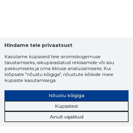
Hindame teie privaatsust
Kasutame küpsiseid teie sirvimiskogemuse
täiustamiseks, isikupärastatud reklaamide või sisu
pakkumiseks ja oma liikluse analüüsimiseks. Kui
klõpsate "nõustu kõigiga", nõustute kõikide meie
küpsiste kasutamisega.
Nõustu kõigiga
Küpsistest
Ainult vajalikud