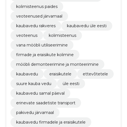
kolimisteenus paides
veoteenused järvamaal
kaubavedu rakveres
kaubavedu üle eesti
veoteenus
kolimisteenus
vana mööbli utiliseerimine
firmade ja eraisikute kolimine
mööbli demonteerimine ja monteerimine
kaubavedu
eraisikutele
ettevõtetele
suure kauba vedu
üle eesti
kaubavedu samal päeval
erinevate saadetiste transport
pakivedu järvamaal
kaubavedu firmadele ja eraisikutele