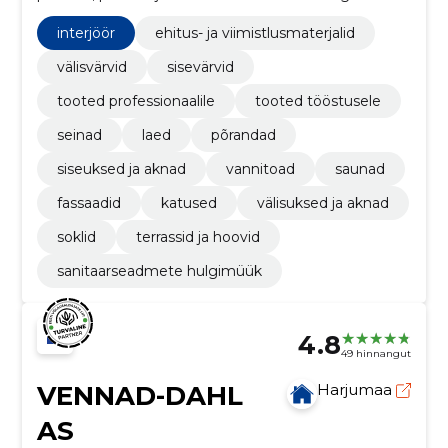
maalritarvete hulgimüük.
interjöör
ehitus- ja viimistlusmaterjalid
välisvärvid
sisevärvid
tooted professionaalile
tooted tööstusele
seinad
laed
põrandad
siseuksed ja aknad
vannitoad
saunad
fassaadid
katused
välisuksed ja aknad
soklid
terrassid ja hoovid
sanitaarseadmete hulgimüük
4.8
49 hinnangut
VENNAD-DAHL
Harjumaa
AS