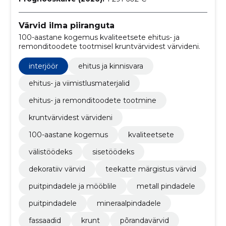
Värvid ilma piiranguta
100-aastane kogemus kvaliteetsete ehitus- ja
remonditoodete tootmisel kruntvärvidest värvideni.
interjöör
ehitus ja kinnisvara
ehitus- ja viimistlusmaterjalid
ehitus- ja remonditoodete tootmine
kruntvärvidest värvideni
100-aastane kogemus
kvaliteetsete
välistöödeks
sisetöödeks
dekoratiiv värvid
teekatte märgistus värvid
puitpindadele ja mööblile
metall pindadele
puitpindadele
mineraalpindadele
fassaadid
krunt
põrandavärvid