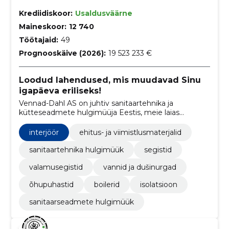
Krediidiskoor:
Usaldusväärne
Maineskoor:
12 740
Töötajaid:
49
Prognooskäive (2026):
19 523 233 €
Loodud lahendused, mis muudavad Sinu
igapäeva eriliseks!
Vennad-Dahl AS on juhtiv sanitaartehnika ja
kütteseadmete hulgimüüja Eestis, meie laias
tootevalikus on kõik vajalikud lahendused nii
erakliendi kui ka professionaalse ehitaja jaoks.
interjöör
ehitus- ja viimistlusmaterjalid
sanitaartehnika hulgimüük
segistid
valamusegistid
vannid ja dušinurgad
õhupuhastid
boilerid
isolatsioon
sanitaarseadmete hulgimüük