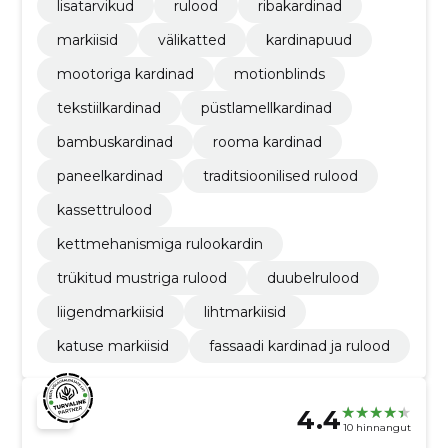
lisatarvikud
rulood
ribakardinad
markiisid
välikatted
kardinapuud
mootoriga kardinad
motionblinds
tekstiilkardinad
püstlamellkardinad
bambuskardinad
rooma kardinad
paneelkardinad
traditsioonilised rulood
kassettrulood
kettmehanismiga rulookardin
trükitud mustriga rulood
duubelrulood
liigendmarkiisid
lihtmarkiisid
katuse markiisid
fassaadi kardinad ja rulood
4.4
10 hinnangut