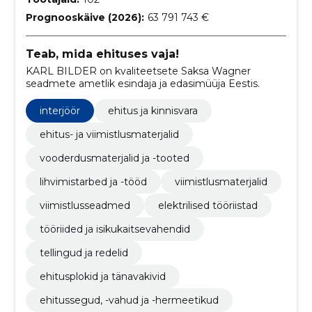
Prognooskäive (2026):
63 791 743 €
Teab, mida ehituses vaja!
KARL BILDER on kvaliteetsete Saksa Wagner
seadmete ametlik esindaja ja edasimüüja Eestis.
interjöör
ehitus ja kinnisvara
ehitus- ja viimistlusmaterjalid
vooderdusmaterjalid ja -tooted
lihvimistarbed ja -tööd
viimistlusmaterjalid
viimistlusseadmed
elektrilised tööriistad
tööriided ja isikukaitsevahendid
tellingud ja redelid
ehitusplokid ja tänavakivid
ehitussegud, -vahud ja -hermeetikud