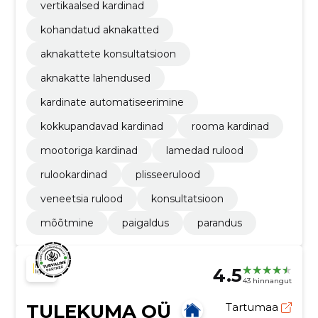
vertikaalsed kardinad
kohandatud aknakatted
aknakattete konsultatsioon
aknakatte lahendused
kardinate automatiseerimine
kokkupandavad kardinad
rooma kardinad
mootoriga kardinad
lamedad rulood
rulookardinad
plisseerulood
veneetsia rulood
konsultatsioon
mõõtmine
paigaldus
parandus
4.5
43 hinnangut
TULEKUMA OÜ
Tartumaa