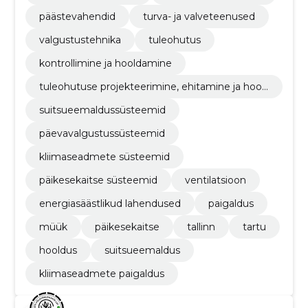
päästevahendid
turva- ja valveteenused
valgustustehnika
tuleohutus
kontrollimine ja hooldamine
tuleohutuse projekteerimine, ehitamine ja hool
damine
suitsueemaldussüsteemid
päevavalgustussüsteemid
kliimaseadmete süsteemid
päikesekaitse süsteemid
ventilatsioon
energiasäästlikud lahendused
paigaldus
müük
päikesekaitse
tallinn
tartu
hooldus
suitsueemaldus
kliimaseadmete paigaldus