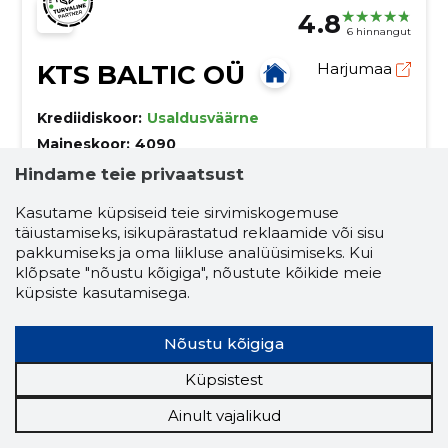
4.8
6 hinnangut
KTS BALTIC OÜ
Harjumaa
Krediidiskoor:
Usaldusväärne
Maineskoor:
4090
Töötajaid:
9
Hindame teie privaatsust
Prognooskäive (2026):
2 778 299 €
Kasutame küpsiseid teie sirvimiskogemuse
täiustamiseks, isikupärastatud reklaamide või sisu
Globaalsed brändid, kohalik teenindus -
pakkumiseks ja oma liikluse analüüsimiseks. Kui
teie partner kasvus
klõpsate "nõustu kõigiga", nõustute kõikide meie
küpsiste kasutamisega.
Pakume laia valikut kvaliteetseid tooteid
vannitubadele, köökidele ja kodudele, mis aitavad teil
saavutada maksimaalset müügiedu. Oleme uhked, et
Nõustu kõigiga
meie kliendid on alati rahul meie toodete ja teenuste
interjöör
ehitus ja kinnisvara
kvaliteediga.
Küpsistest
ehitus- ja viimistlusmaterjalid
Ainult vajalikud
sanitaartehnika kauplused
ehitus