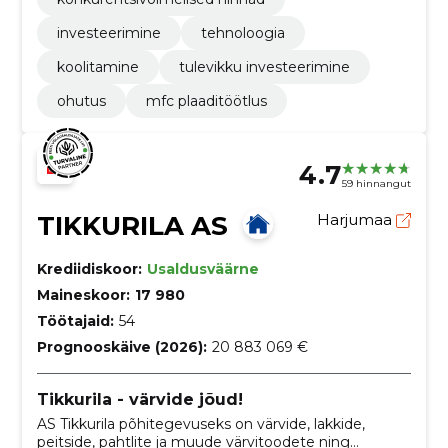
investeerimine
tehnoloogia
koolitamine
tulevikku investeerimine
ohutus
mfc plaaditöötlus
4.7
59 hinnangut
TIKKURILA AS
Harjumaa
Krediidiskoor:
Usaldusväärne
Maineskoor:
17 980
Töötajaid:
54
Prognooskäive (2026):
20 883 069 €
Tikkurila - värvide jõud!
AS Tikkurila põhitegevuseks on värvide, lakkide,
peitside, pahtlite ja muude värvitoodete ning