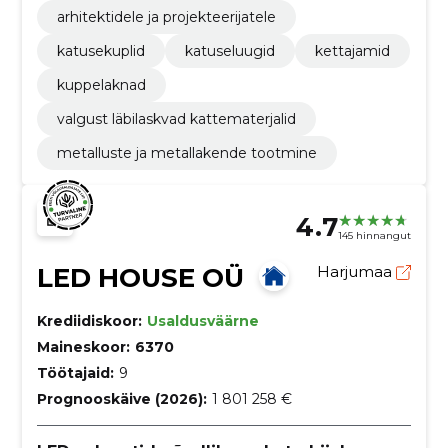
arhitektidele ja projekteerijatele
katusekuplid
katuseluugid
kettajamid
kuppelaknad
valgust läbilaskvad kattematerjalid
metalluste ja metallakende tootmine
4.7
145 hinnangut
LED HOUSE OÜ
Harjumaa
Krediidiskoor:
Usaldusväärne
Maineskoor:
6370
Töötajaid:
9
Prognooskäive (2026):
1 801 258 €