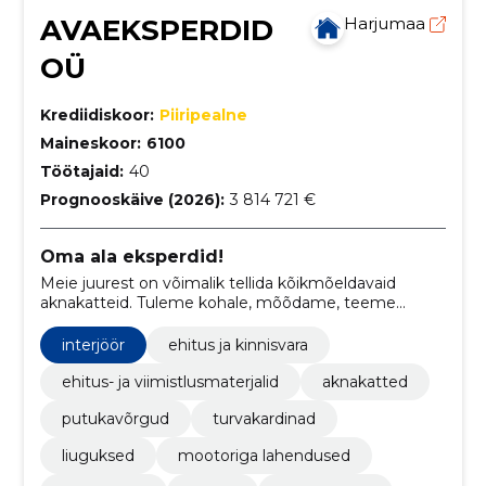
AVAEKSPERDID
Harjumaa
OÜ
Krediidiskoor:
Piiripealne
Maineskoor:
6100
Töötajaid:
40
Prognooskäive (2026):
3 814 721 €
Oma ala eksperdid!
Meie juurest on võimalik tellida kõikmõeldavaid
aknakatteid. Tuleme kohale, mõõdame, teeme
valmis ja paigaldame. Tutvu meie laia tootevalikuga
kas meie kodulehel või külasta meie salonge
interjöör
ehitus ja kinnisvara
Tallinnas!
ehitus- ja viimistlusmaterjalid
aknakatted
putukavõrgud
turvakardinad
liuguksed
mootoriga lahendused