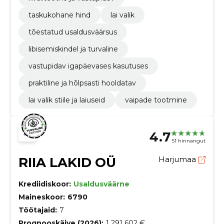
taskukohane hind
lai valik
tõestatud usaldusväärsus
libisemiskindel ja turvaline
vastupidav igapäevases kasutuses
praktiline ja hõlpsasti hooldatav
lai valik stiile ja laiuseid
vaipade tootmine
4.7
51 hinnangut
RIIA LAKID OÜ
Harjumaa
Krediidiskoor:
Usaldusväärne
Maineskoor:
6790
Töötajaid:
7
Prognooskäive (2026):
1 291 602 €