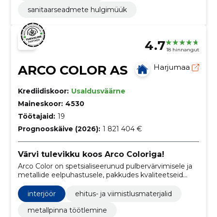
sanitaarseadmete hulgimüük
4.7
18 hinnangut
ARCO COLOR AS
Harjumaa
Krediidiskoor:
Usaldusväärne
Maineskoor:
4530
Töötajaid:
19
Prognooskäive (2026):
1 821 404 €
Värvi tulevikku koos Arco Coloriga!
Arco Color on spetsialiseerunud pulbervärvimisele ja
metallide eelpuhastusele, pakkudes kvaliteetseid
pinnakatteid nii ettevõtetele kui ka eraisikutele.
interjöör
ehitus- ja viimistlusmaterjalid
metallpinna töötlemine