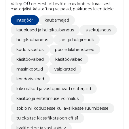
Valley OÜ on Eesti ettevõte, mis loob naturaalsest
materjalist käsitafting vaipasid, pakkudes klientidele
rätsepatööna valmivaid unikaalseid lahendusi.
interjöör
kaubamajad
kauplused ja hulgikaubandus
sisekujundus
hulgikaubandus
jae- ja hulgimüük
kodu sisustus
põrandalahendused
käsitöövaibad
käsitöövaibad
masinkootud
vaipkatted
koridorivaibad
luksuslikud ja vastupidavad materjalid
käsitöö ja eritellimuse võimalus
sobib nii kodudesse kui avalikesse ruumidesse
tulekaitse klassifikatsioon cfl-s1
kvaliteetne ja vastupidav