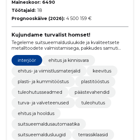
Maineskoor:
6490
Töötajaid:
18
Prognooskäive (2026):
4 500 159 €
Kujundame turvalist homset!
Tegeleme suitsueemaldusluukide ja kvaliteetsete
metalltoodete valmistamisega, pakkudes samuti
katusekupleid, lintaknaid ning valgust läbilaskvaid
kattematerjale.
interjöör
ehitus ja kinnisvara
ehitus- ja viimistlusmaterjalid
keevitus
plasti- ja kummitööstus
plastitööstus
tuleohutusseadmed
päästevahendid
turva- ja valveteenused
tuleohutus
ehitus ja hooldus
suitsueemaldusautomaatika
suitsueemaldusluugid
terrassiklaasid