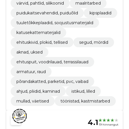
värvid, pahtlid, silikoonid
maalritarbed
puidukaitsevahendid, puiduõlid
kipsplaadid
tuuletõkkeplaadid, soojustusmaterjalid
katusekattematerjalid
ehituskivid, plokid, tellised
segud, mördid
aknad, uksed
ehituspuit, voodrilauad, terrassilauad
armatuur, raud
põrandakatted, parketid, pvc, vaibad
ahjud, pliidid, kaminad
istikud, lilled
mullad, väetised
tööriistad, kastmistarbed
4.1
19 hinnangut