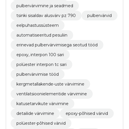
pulbervärvimine ja seadmed
tsinki sisaldav alusvärv pz 790
pulbervärvid
eelpuhastussüsteem
automatiseeritud pesuliin
erinevad pulbervärvimisega seotud tööd
epoxy, interpon 100 sari
polüester interpon tc sari
pulbervärvimise tööd
kergmetallakende-uste värvimine
ventilatsioonielementide värvimine
katusetarvikute värvimine
detailide värvimine
epoxy-põhised värvid
polüester-põhised värvid