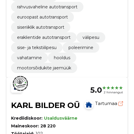
rahvusvaheline autotransport
euroopast autotransport
siseriiklik autotransport
eraklientide autotransport
välipesu
sise- ja tekstiilipesu
poleerimine
vahatamine
hooldus
mootorsõidukite jaemüük
5.0
2 hinnangut
KARL BILDER OÜ
Tartumaa
Krediidiskoor:
Usaldusväärne
Maineskoor:
28 220
Töötajaid:
102