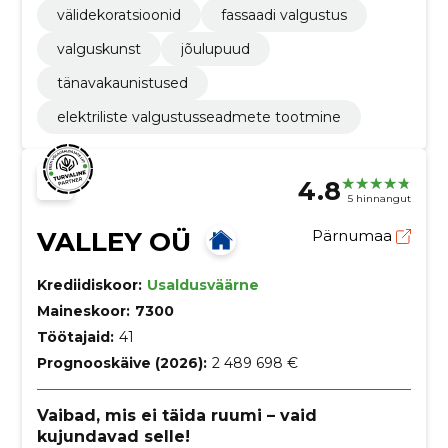
välidekoratsioonid
fassaadi valgustus
valguskunst
jõulupuud
tänavakaunistused
elektriliste valgustusseadmete tootmine
4.8
5 hinnangut
VALLEY OÜ
Pärnumaa
Krediidiskoor:
Usaldusväärne
Maineskoor:
7300
Töötajaid:
41
Prognooskäive (2026):
2 489 698 €
Vaibad, mis ei täida ruumi – vaid
kujundavad selle!