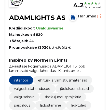
4.2
5 hinnangut
ADAMLIGHTS AS
Harjumaa
Krediidiskoor:
Usaldusväärne
Maineskoor:
8620
Töötajaid:
44
Prognooskäive (2026):
3 436 512 €
Inspired by Northern Lights
23-aastase kogemusega ADAMLIGHTS loob
lummavaid valguslahendusi. Kaunistame
professionaalsete valguslahendustega avalikku ruumi,
hooneid ja kodusid.
interjöör
ehitus- ja viimistlusmaterjalid
valgustuslahendused
jõulukaunistused
valgusdisain
sisekujundusprojektid
paigaldus
ladustamine
led-tuled