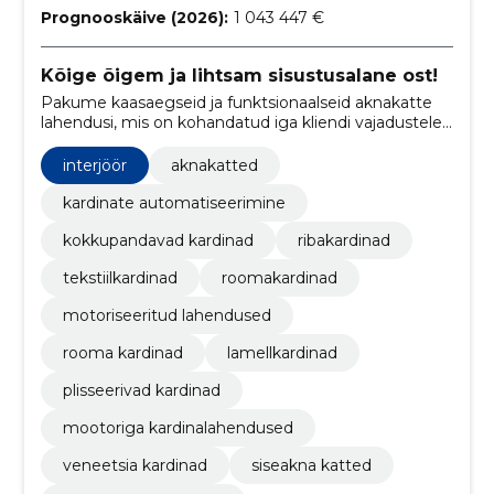
Prognooskäive (2026):
1 043 447 €
Kõige õigem ja lihtsam sisustusalane ost!
Pakume kaasaegseid ja funktsionaalseid aknakatte
lahendusi, mis on kohandatud iga kliendi vajadustele.
Meie teenus hõlmab kõike alates konsultatsioonist ja
mõõtmisest kuni professionaalse paigalduse ja
interjöör
aknakatted
hoolduseni.
kardinate automatiseerimine
kokkupandavad kardinad
ribakardinad
tekstiilkardinad
roomakardinad
motoriseeritud lahendused
rooma kardinad
lamellkardinad
plisseerivad kardinad
mootoriga kardinalahendused
veneetsia kardinad
siseakna katted