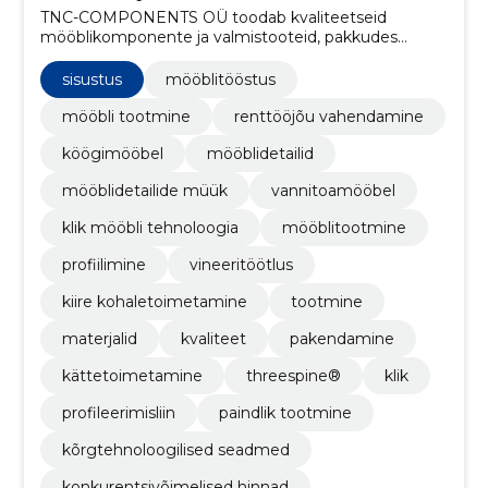
TNC-COMPONENTS OÜ toodab kvaliteetseid
mööblikomponente ja valmistooteid, pakkudes
usaldusväärset tarnet, konkurentsivõimelisi hindu
ning kliendipõhist lähenemist.
sisustus
mööblitööstus
mööbli tootmine
renttööjõu vahendamine
köögimööbel
mööblidetailid
mööblidetailide müük
vannitoamööbel
klik mööbli tehnoloogia
mööblitootmine
profiilimine
vineeritöötlus
kiire kohaletoimetamine
tootmine
materjalid
kvaliteet
pakendamine
kättetoimetamine
threespine®
klik
profileerimisliin
paindlik tootmine
kõrgtehnoloogilised seadmed
konkurentsivõimelised hinnad