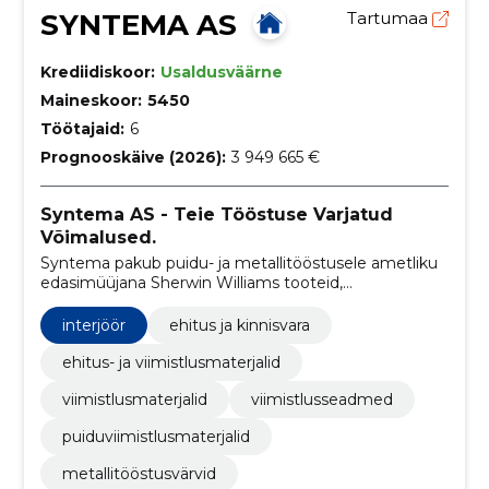
SYNTEMA AS
Tartumaa
Krediidiskoor:
Usaldusväärne
Maineskoor:
5450
Töötajaid:
6
Prognooskäive (2026):
3 949 665 €
Syntema AS - Teie Tööstuse Varjatud
Võimalused.
Syntema pakub puidu- ja metallitööstusele ametliku
edasimüüjana Sherwin Williams tooteid,
toonimisteenust ja tehnoloogilist nõustamist.
interjöör
ehitus ja kinnisvara
ehitus- ja viimistlusmaterjalid
viimistlusmaterjalid
viimistlusseadmed
puiduviimistlusmaterjalid
metallitööstusvärvid