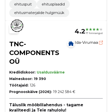
ehituspuit
ehitusplaadid
ehitusmaterjalide hulgimüük
4.2
17 hinnangut
TNC-
Ida-Virumaa
COMPONENTS
OÜ
Krediidiskoor:
Usaldusväärne
Maineskoor:
19 390
Töötajaid:
126
Prognooskäive (2026):
19 242 584 €
Täiuslik mööblilahendus - tagame
kvaliteedi ja Teie rahulolu!