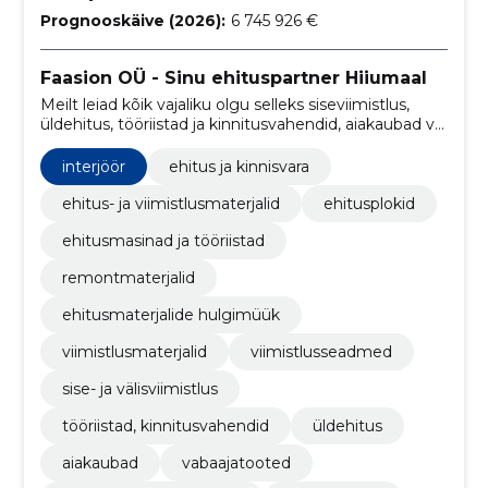
Prognooskäive (2026):
6 745 926 €
Faasion OÜ - Sinu ehituspartner Hiiumaal
Meilt leiad kõik vajaliku olgu selleks siseviimistlus,
üldehitus, tööriistad ja kinnitusvahendid, aiakaubad või
vabaajatooted.
interjöör
ehitus ja kinnisvara
ehitus- ja viimistlusmaterjalid
ehitusplokid
ehitusmasinad ja tööriistad
remontmaterjalid
ehitusmaterjalide hulgimüük
viimistlusmaterjalid
viimistlusseadmed
sise- ja välisviimistlus
tööriistad, kinnitusvahendid
üldehitus
aiakaubad
vabaajatooted