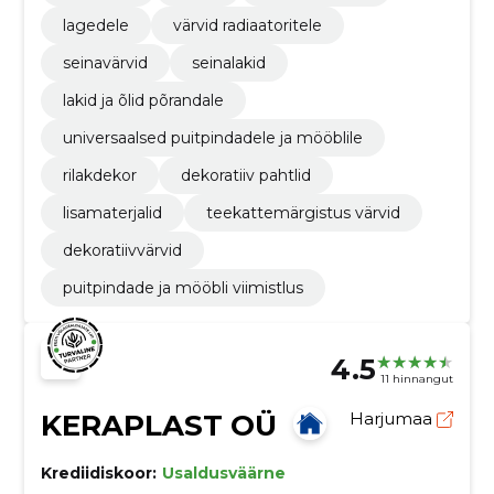
lagedele
värvid radiaatoritele
seinavärvid
seinalakid
lakid ja õlid põrandale
universaalsed puitpindadele ja mööblile
rilakdekor
dekoratiiv pahtlid
lisamaterjalid
teekattemärgistus värvid
dekoratiivvärvid
puitpindade ja mööbli viimistlus
4.5
11 hinnangut
KERAPLAST OÜ
Harjumaa
Krediidiskoor:
Usaldusväärne