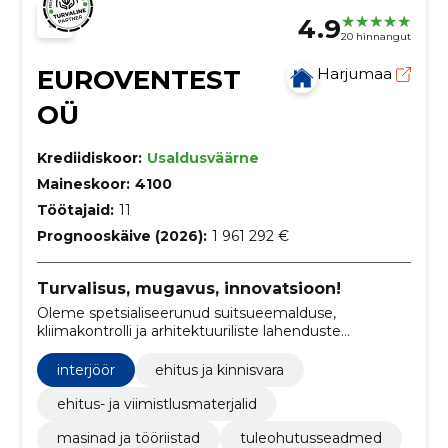
4.9
20 hinnangut
EUROVENTEST
Harjumaa
OÜ
Krediidiskoor:
Usaldusväärne
Maineskoor:
4100
Töötajaid:
11
Prognooskäive (2026):
1 961 292 €
Turvalisus, mugavus, innovatsioon!
Oleme spetsialiseerunud suitsueemalduse,
kliimakontrolli ja arhitektuuriliste lahenduste
valdkonnas, pakkudes terviklikke lahendusi ehitiste
ohutuse, mugavuse ja energiatõhususe
interjöör
ehitus ja kinnisvara
parandamiseks.
ehitus- ja viimistlusmaterjalid
masinad ja tööriistad
tuleohutusseadmed