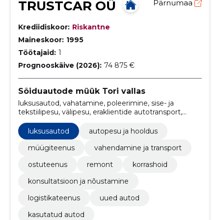
TRUSTCAR OÜ
Pärnumaa
Krediidiskoor:
Riskantne
Maineskoor:
1995
Töötajaid:
1
Prognooskäive (2026):
74 875 €
Sõiduautode müük Tori vallas
luksusautod, vahatamine, poleerimine, sise- ja
tekstiilipesu, välipesu, eraklientide autotransport,
siseriiklik autotransport, euroopast autotransport,
rahvusvaheline autotransport, Sõiduautod
luksusautod
autopesu ja hooldus
müügiteenus
vahendamine ja transport
ostuteenus
remont
korrashoid
konsultatsioon ja nõustamine
logistikateenus
uued autod
kasutatud autod