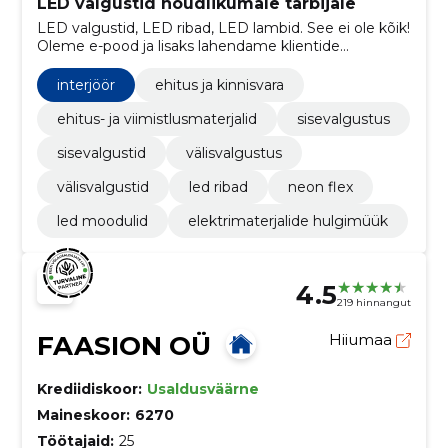
LED valgustid nõudlikumale tarbijale
LED valgustid, LED ribad, LED lambid. See ei ole kõik!
Oleme e-pood ja lisaks lahendame klientide
erivajadusi, tootes erinevaid lahendusi.
interjöör
ehitus ja kinnisvara
ehitus- ja viimistlusmaterjalid
sisevalgustus
sisevalgustid
välisvalgustus
välisvalgustid
led ribad
neon flex
led moodulid
elektrimaterjalide hulgimüük
4.5
219 hinnangut
FAASION OÜ
Hiiumaa
Krediidiskoor:
Usaldusväärne
Maineskoor:
6270
Töötajaid:
25