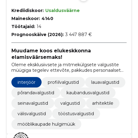
Krediidiskoor:
Usaldusväärne
Maineskoor:
4140
Töötajaid:
14
Prognooskäive (2026):
3 447 887 €
Muudame koos elukeskkonna
elamisväärsemaks!
Oleme eksklusiivsete ja mitmekülgsete valgustite
müügiga tegelev ettevõte, pakkudes personaalset
lähenemist iga kliendi vajadustele.
interjöör
profiilvalgustid
lauavalgustid
põrandavalgustid
kaubandusvalgustid
seinavalgustid
valgustid
arhitektile
välisvalgustid
tööstusvalgustid
mööblikaupade hulgimüük