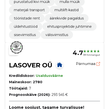
purustatud kivi müük
mulla müük
materjali transport
multilift-kastid
tööriistade rent
äärekivide paigaldus
üldehitustööd
ehitusprojektide juhtimine
siseviimistlus
välisviimistlus
4.7
39 hinnangut
LASOVER OÜ
Pärnumaa
Krediidiskoor:
Usaldusväärne
Maineskoor:
2780
Töötajaid:
7
Prognooskäive (2026):
293 545 €
Loome soojust, tagame turvalisuse!