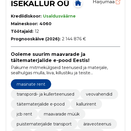
ISEKALLUR OÜ
Harjumaa
Krediidiskoor:
Usaldusväärne
Maineskoor:
4060
Töötajaid:
12
Prognooskäive (2026):
2 144 876 €
Ooleme suurim maavarade ja
täitematerjalide e-pood Eestis!
Pakume mitmekülgseid teenuseid ja materjale,
sealhulgas mulla, liiva, killustiku ja teiste
ehitusmaterjalide müük, äraveoteenus ning masinate
rent ehitus- ja maastikuprojektide jaoks. Toome
masinate rent
materjali erakliendi koduhoovist - Rail Baltica
ehituseni.
transpordi- ja kullerteenused
veovahendid
täitematerjalide e-pood
kallurirent
jcb rent
maavarade müük
puistematerjalide transport
äraveoteenus