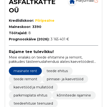
ASFALTKATTE
Harjumaa
OÜ
Krediidiskoor:
Piiripealne
Maineskoor:
3390
Töötajaid:
8
Prognooskäive (2026):
3 165 401 €
Rajame tee tulevikku!
Meie erialaks on teede ehitamine ja remont,
pakkudes täisteenuslahendusi alates kaevetöödest
kuni lõppviimistluseni.
masinate rent
teede ehitus
teede remont
pinnase- ja kaevetööd
kaevetööd ja mullatööd
parkimisplatsi ehitus
kõnniteede rajamine
teedeehituse teenused