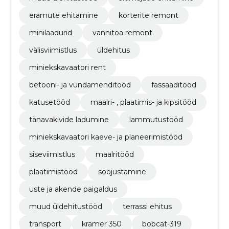
eramute ehitamine
korterite remont
minilaadurid
vannitoa remont
välisviimistlus
üldehitus
miniekskavaatori rent
betooni- ja vundamenditööd
fassaaditööd
katusetööd
maalri- , plaatimis- ja kipsitööd
tänavakivide ladumine
lammutustööd
miniekskavaatori kaeve- ja planeerimistööd
siseviimistlus
maalritööd
plaatimistööd
soojustamine
uste ja akende paigaldus
muud üldehitustööd
terrassi ehitus
transport
kramer 350
bobcat-319