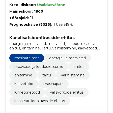
Krediidiskoor:
Usaldusväärne
Maineskoor:
1860
Töötajaid:
11
Prognooskäive (2026):
1 066 619 €
Kanalisatsioonitrasside ehitus
energia- ja maavarad, maavarad ja loodusressursid,
ehitus, ehitamine, Tartu, valmistamine, kaevetööd,
masinate rent, masinapark, lumetõrjetööd
masinate rent
energia- ja maavarad
maavarad ja loodusressursid
ehitus
ehitamine
tartu
valmistamine
kaevetööd
masinapark
lumetõrjetööd
välisvõrkude ehitus
kanalisatsioonitrasside ehitus