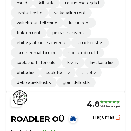
muld
killustik
muud materjalid
liivatuskastid
väikekalluri rent
väikekalluri tellimine
kalluri rent
traktori rent
pinnase äravedu
ehitusjäätmete äravedu
lumekoristus
lume eemaldamine
sõelutud muld
sõelutud täitemuld
kiviliiv
liivakasti liiv
ehitusliiv
sõelutud liiv
täiteliiv
dekoratiivkillustik
graniitkillustik
4.8
14 hinnangut
ROADLER OÜ
Harjumaa