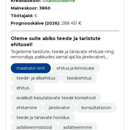
Krediidiskoor:
Usaldusväärne
Maineskoor:
3860
Töötajaid:
6
Prognooskäive (2026):
288 451 €
Oleme sulle abiks teede ja taristute
ehitusel!
Tegeleme taristute, teede ja tänavate ehituse ning
remondiga, pakkudes samal ajal ka järelevalvet,
konsultatsiooni, masinate renti ja teede ning
tänavate hooldust.
masinate rent
ehitus ja kinnisvara
teede- ja sillaehitus
teedeehitus
ehitus
avalikult kasutatavate teede korrashoid
ehitamine
järelevalve
konsultatsioon
teede ja tänavate hooldus
asfalteerimistööd
asfalteerimine