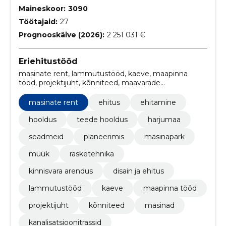
Maineskoor:
3090
Töötajaid:
27
Prognooskäive (2026):
2 251 031 €
Eriehitustööd
masinate rent, lammutustööd, kaeve, maapinna
tööd, projektijuht, kõnniteed, maavarade
kaevandamine, vee ja kanalisatsioonitrassid,
kaevandamine, disain ja ehitus
masinate rent
ehitus
ehitamine
hooldus
teede hooldus
harjumaa
seadmeid
planeerimis
masinapark
müük
rasketehnika
kinnisvara arendus
disain ja ehitus
lammutustööd
kaeve
maapinna tööd
projektijuht
kõnniteed
masinad
kanalisatsioonitrassid