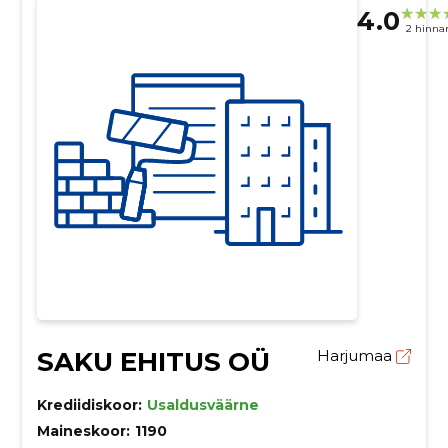
4.0
2 hinna
SAKU EHITUS OÜ
Harjumaa
Krediidiskoor:
Usaldusväärne
Maineskoor:
1190