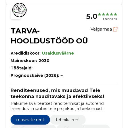
5.0
1 hinnang
TARVA-
Valgamaa
HOOLDUSTÖÖD OÜ
Krediidiskoor:
Usaldusväärne
Maineskoor:
2030
Töötajaid:
–
Prognooskäive (2026):
–
Renditeenused, mis muudavad Teie
teekonna nauditavaks ja efektiivseks!
Pakume kvaliteetset renditehnikat ja autorendi
lahendusi, muutes teie projektid ja teekonnad
mugavaks ning edukaks.
masinate rent
tehnika rent