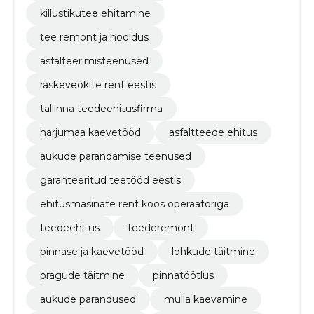
killustikutee ehitamine
tee remont ja hooldus
asfalteerimisteenused
raskeveokite rent eestis
tallinna teedeehitusfirma
harjumaa kaevetööd
asfaltteede ehitus
aukude parandamise teenused
garanteeritud teetööd eestis
ehitusmasinate rent koos operaatoriga
teedeehitus
teederemont
pinnase ja kaevetööd
lohkude täitmine
pragude täitmine
pinnatöötlus
aukude parandused
mulla kaevamine