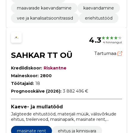
maavarade kaevandamine
kaevandamine
vee ja kanalisatsioonitrassid
eriehitustööd
4.3
4 hinnangut
SAHKAR TT OÜ
Tartumaa
Krediidiskoor:
Riskantne
Maineskoor:
2800
Töötajaid:
18
Prognooskäive (2026):
3 882 496 €
Kaeve- ja mullatööd
Jalgteede ehitustööd, materjali müük, välisvõrkude
ehitus, treilerveod, masinapark, masinate rent,
Tartumaa, müük, ehitamine, Avalikult kasutatavate
teede korrashoid
masinate rent
ehitus ja kinnisvara