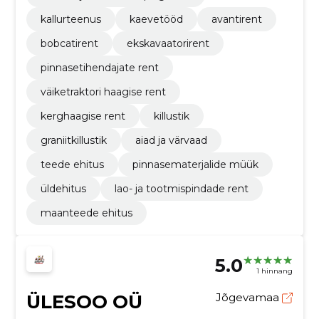
kallurteenus
kaevetööd
avantirent
bobcatirent
ekskavaatorirent
pinnasetihendajate rent
väiketraktori haagise rent
kerghaagise rent
killustik
graniitkillustik
aiad ja värvaad
teede ehitus
pinnasematerjalide müük
üldehitus
lao- ja tootmispindade rent
maanteede ehitus
5.0
1 hinnang
ÜLESOO OÜ
Jõgevamaa