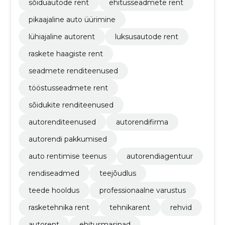
sõiduautode rent
ehitusseadmete rent
pikaajaline auto üürimine
lühiajaline autorent
luksusautode rent
raskete haagiste rent
seadmete renditeenused
tööstusseadmete rent
sõidukite renditeenused
autorenditeenused
autorendifirma
autorendi pakkumised
auto rentimise teenus
autorendiagentuur
rendiseadmed
teejõudlus
teede hooldus
professionaalne varustus
rasketehnika rent
tehnikarent
rehvid
autorent
ehitusmasinad