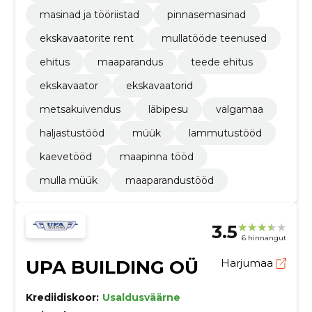
masinad ja tööriistad
pinnasemasinad
ekskavaatorite rent
mullatööde teenused
ehitus
maaparandus
teede ehitus
ekskavaator
ekskavaatorid
metsakuivendus
läbipesu
valgamaa
haljastustööd
müük
lammutustööd
kaevetööd
maapinna tööd
mulla müük
maaparandustööd
3.5
6 hinnangut
UPA BUILDING OÜ
Harjumaa
Krediidiskoor:
Usaldusväärne