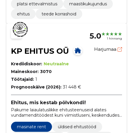
platsi ettevalmistus
maastikukujundus
ehitus
teede korrashoid
5.0
1 hinnang
KP EHITUS OÜ
Harjumaa
Krediidiskoor:
Neutraalne
Maineskoor:
3070
Töötajaid:
1
Prognooskäive (2026):
31 448 €
Ehitus, mis kestab põlvkondi!
Pakume laiaulatuslikke ehitusteenuseid alates
vundamenditöödest kuni viimistluseni, keskendudes
sise- ja välisviimistlusele, hoovade rajamisele ning
elamuehitusele.
masinate rent
üldised ehitustööd