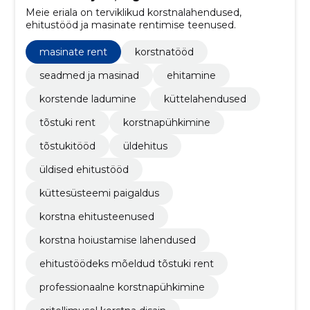
Meie eriala on terviklikud korstnalahendused,
ehitustööd ja masinate rentimise teenused.
masinate rent
korstnatööd
seadmed ja masinad
ehitamine
korstende ladumine
küttelahendused
tõstuki rent
korstnapühkimine
tõstukitööd
üldehitus
üldised ehitustööd
küttesüsteemi paigaldus
korstna ehitusteenused
korstna hoiustamise lahendused
ehitustöödeks mõeldud tõstuki rent
professionaalne korstnapühkimine