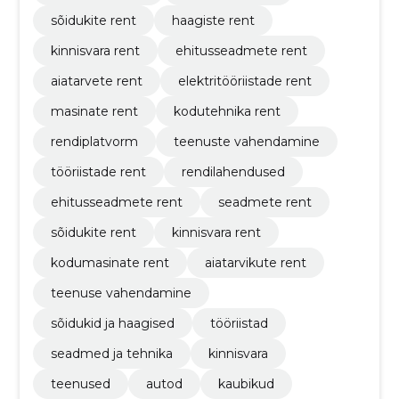
sõidukite rent
haagiste rent
kinnisvara rent
ehitusseadmete rent
aiatarvete rent
elektritööriistade rent
masinate rent
kodutehnika rent
rendiplatvorm
teenuste vahendamine
tööriistade rent
rendilahendused
ehitusseadmete rent
seadmete rent
sõidukite rent
kinnisvara rent
kodumasinate rent
aiatarvikute rent
teenuse vahendamine
sõidukid ja haagised
tööriistad
seadmed ja tehnika
kinnisvara
teenused
autod
kaubikud