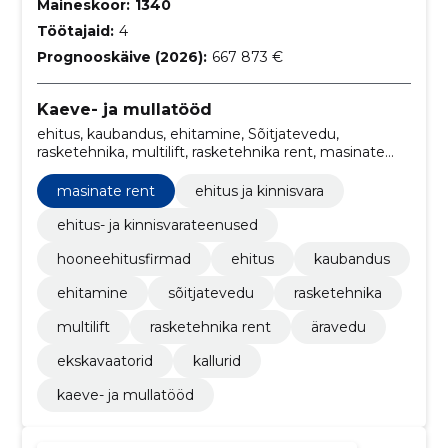
Maineskoor:
1340
Töötajaid:
4
Prognooskäive (2026):
667 873 €
Kaeve- ja mullatööd
ehitus, kaubandus, ehitamine, Sõitjatevedu,
rasketehnika, multilift, rasketehnika rent, masinate
rent, Äravedu, ekskavaatorid
masinate rent
ehitus ja kinnisvara
ehitus- ja kinnisvarateenused
hooneehitusfirmad
ehitus
kaubandus
ehitamine
sõitjatevedu
rasketehnika
multilift
rasketehnika rent
äravedu
ekskavaatorid
kallurid
kaeve- ja mullatööd