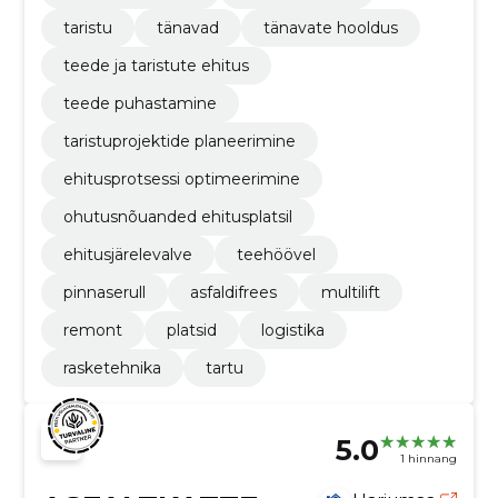
taristu
tänavad
tänavate hooldus
teede ja taristute ehitus
teede puhastamine
taristuprojektide planeerimine
ehitusprotsessi optimeerimine
ohutusnõuanded ehitusplatsil
ehitusjärelevalve
teehöövel
pinnaserull
asfaldifrees
multilift
remont
platsid
logistika
rasketehnika
tartu
5.0
1 hinnang