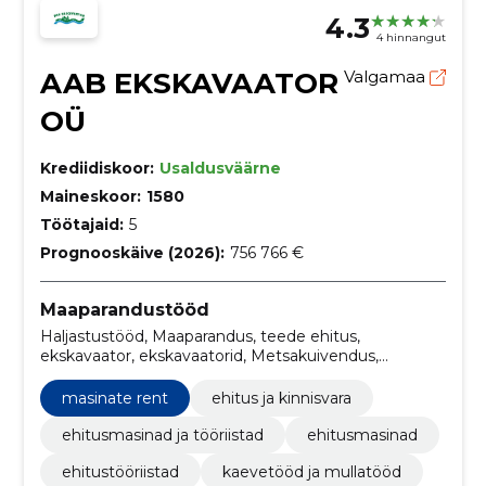
4.3
4 hinnangut
AAB EKSKAVAATOR
Valgamaa
OÜ
Krediidiskoor:
Usaldusväärne
Maineskoor:
1580
Töötajaid:
5
Prognooskäive (2026):
756 766 €
Maaparandustööd
Haljastustööd, Maaparandus, teede ehitus,
ekskavaator, ekskavaatorid, Metsakuivendus,
läbipesu, valgamaa, masinate rent, maapinna tööd
masinate rent
ehitus ja kinnisvara
ehitusmasinad ja tööriistad
ehitusmasinad
ehitustööriistad
kaevetööd ja mullatööd