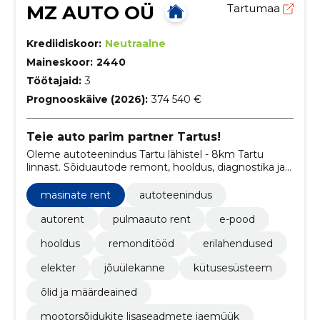
MZ AUTO OÜ
Tartumaa
Krediidiskoor:
Neutraalne
Maineskoor:
2440
Töötajaid:
3
Prognooskäive (2026):
374 540 €
Teie auto parim partner Tartus!
Oleme autoteenindus Tartu lähistel - 8km Tartu
linnast. Sõiduautode remont, hooldus, diagnostika ja
erilahendused.
masinate rent
autoteenindus
autorent
pulmaauto rent
e-pood
hooldus
remonditööd
erilahendused
elekter
jõuülekanne
kütusesüsteem
õlid ja määrdeained
mootorsõidukite lisaseadmete jaemüük