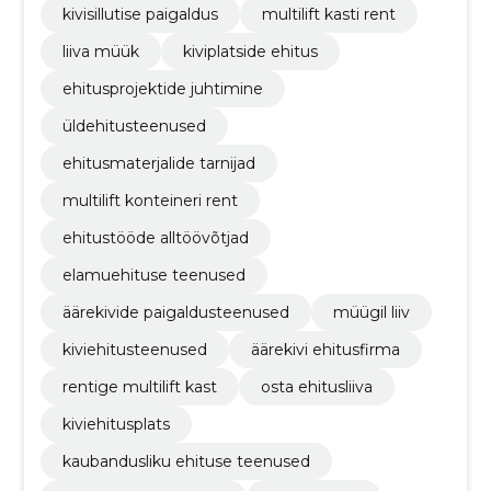
kivisillutise paigaldus
multilift kasti rent
liiva müük
kiviplatside ehitus
ehitusprojektide juhtimine
üldehitusteenused
ehitusmaterjalide tarnijad
multilift konteineri rent
ehitustööde alltöövõtjad
elamuehituse teenused
äärekivide paigaldusteenused
müügil liiv
kiviehitusteenused
äärekivi ehitusfirma
rentige multilift kast
osta ehitusliiva
kiviehitusplats
kaubandusliku ehituse teenused