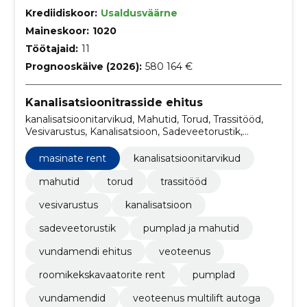
Krediidiskoor:
Usaldusväärne
Maineskoor:
1020
Töötajaid:
11
Prognooskäive (2026):
580 164 €
Kanalisatsioonitrasside ehitus
kanalisatsioonitarvikud, Mahutid, Torud, Trassitööd,
Vesivarustus, Kanalisatsioon, Sadeveetorustik,
Pumplad ja mahutid, vundamendi ehitus, veoteenus
masinate rent
kanalisatsioonitarvikud
mahutid
torud
trassitööd
vesivarustus
kanalisatsioon
sadeveetorustik
pumplad ja mahutid
vundamendi ehitus
veoteenus
roomikekskavaatorite rent
pumplad
vundamendid
veoteenus multilift autoga