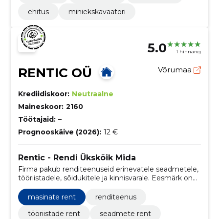
ehitus
miniekskavaatori
5.0
1 hinnang
RENTIC OÜ
Võrumaa
Krediidiskoor:
Neutraalne
Maineskoor:
2160
Töötajaid:
–
Prognooskäive (2026):
12 €
Rentic - Rendi Ükskõik Mida
Firma pakub renditeenuseid erinevatele seadmetele,
tööriistadele, sõidukitele ja kinnisvarale. Eesmärk on
pakkuda klientidele taskukohast ja lihtsat võimalust
vajalike asjade ajutiseks kasutamiseks.
masinate rent
renditeenus
tööriistade rent
seadmete rent