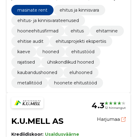
sotsiaalteenustega seotud hoonete,
krematooriumide ja avalike käimlate ehitustööd,
masinate rent
ehitus ja kinnisvara
Lasteaedade ehitustööd, Muuseumide ehitustööd,
elektripaigaldustööd, Lammutamine, ehitusplatsi
ehitus- ja kinnisvarateenused
ettevalmistus- ja puhastustööd, Koolimajade
hooneehitusfirmad
ehitus
ehitamine
ehitustööd, Ehitiste või nende osade ehitustööd ja
tsiviilehitustööd, Keskkoolide ehitustööd
ehitise audit
ehitusprojekti ekspertiis
kaeve
hooned
ehitustööd
rajatised
ühiskondlikud hooned
kaubandushooned
eluhooned
metallitööd
hoonete ehitustööd
4.3
12 hinnangut
K.U.MELL AS
Harjumaa
Krediidiskoor:
Usaldusväärne