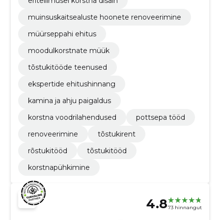
eritellimusel korstna disain
muinsuskaitsealuste hoonete renoveerimine
müürseppahi ehitus
moodulkorstnate müük
tõstukitööde teenused
ekspertide ehitushinnang
kamina ja ahju paigaldus
korstna voodrilahendused
pottsepa tööd
renoveerimine
tõstukirent
rõstukitööd
tõstukitööd
korstnapühkimine
4.8
73 hinnangut