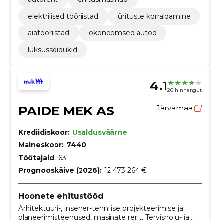
elektrilised tööriistad
ürituste korraldamine
aiatööriistad
ökonoomsed autod
luksussõidukid
4.1
26 hinnangut
PAIDE MEK AS
Järvamaa
Krediidiskoor:
Usaldusväärne
Maineskoor:
7440
Töötajaid:
63
Prognooskäive (2026):
12 473 264 €
Hoonete ehitustööd
Arhitektuuri-, insener-tehnilise projekteerimise ja
planeerimisteenused, masinate rent, Tervishoiu- ja