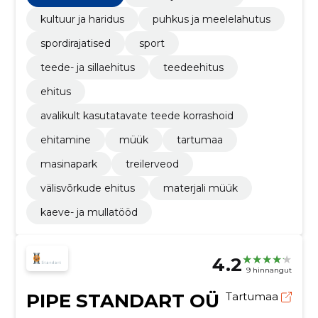
kultuur ja haridus
puhkus ja meelelahutus
spordirajatised
sport
teede- ja sillaehitus
teedeehitus
ehitus
avalikult kasutatavate teede korrashoid
ehitamine
müük
tartumaa
masinapark
treilerveod
välisvõrkude ehitus
materjali müük
kaeve- ja mullatööd
4.2
9 hinnangut
PIPE STANDART OÜ
Tartumaa