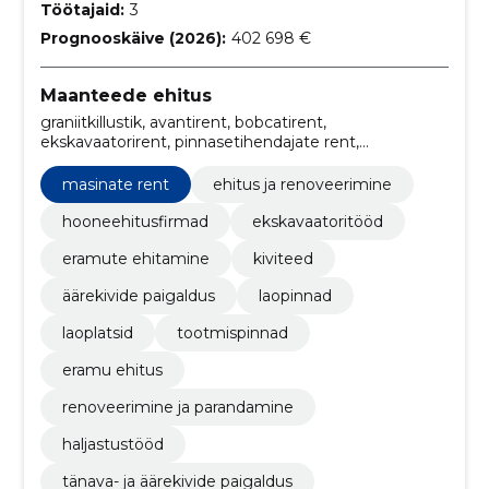
Töötajaid:
3
Prognooskäive (2026):
402 698 €
Maanteede ehitus
graniitkillustik, avantirent, bobcatirent,
ekskavaatorirent, pinnasetihendajate rent,
väiketraktori haagise rent, kerghaagise rent, killustik,
lao- ja tootmispindade rent, Üldehitus
masinate rent
ehitus ja renoveerimine
hooneehitusfirmad
ekskavaatoritööd
eramute ehitamine
kiviteed
äärekivide paigaldus
laopinnad
laoplatsid
tootmispinnad
eramu ehitus
renoveerimine ja parandamine
haljastustööd
tänava- ja äärekivide paigaldus