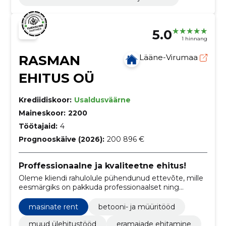
5.0
1 hinnang
RASMAN
Lääne-Virumaa
EHITUS OÜ
Krediidiskoor:
Usaldusväärne
Maineskoor:
2200
Töötajaid:
4
Prognooskäive (2026):
200 896 €
Proffessionaalne ja kvaliteetne ehitus!
Oleme kliendi rahulolule pühendunud ettevõte, mille
eesmärgiks on pakkuda professionaalset ning
kvaliteetset ehitusteenust.
masinate rent
betooni- ja müüritööd
muud ülehitustööd
eramajade ehitamine