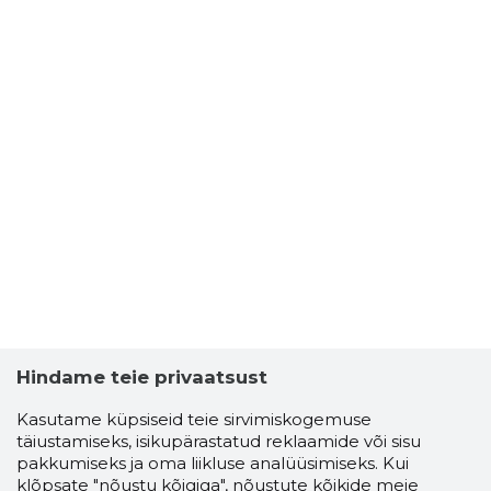
Hindame teie privaatsust
Kasutame küpsiseid teie sirvimiskogemuse
täiustamiseks, isikupärastatud reklaamide või sisu
pakkumiseks ja oma liikluse analüüsimiseks. Kui
klõpsate "nõustu kõigiga", nõustute kõikide meie