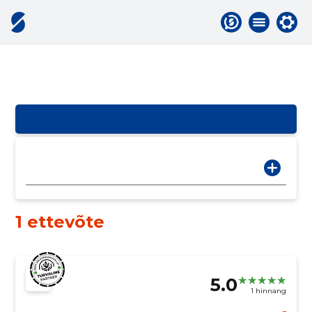
1 ettevõte
5.0
1 hinnang