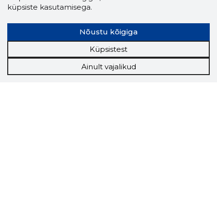
küpsiste kasutamisega.
Nõustu kõigiga
Küpsistest
Ainult vajalikud
Storybook
Chrome laiendus
Storybooki laiendus ütleb Sulle, mis firma
veebilehel Sa parajasti viibid ja kui usaldusväärne
see firma täna on.
LAADI LAIENDUS ALLA