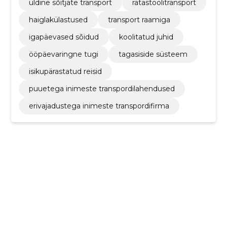
üldine sõitjate transport
ratastoolitransport
haiglakülastused
transport raamiga
igapäevased sõidud
koolitatud juhid
ööpäevaringne tugi
tagasiside süsteem
isikupärastatud reisid
puuetega inimeste transpordilahendused
erivajadustega inimeste transpordifirma