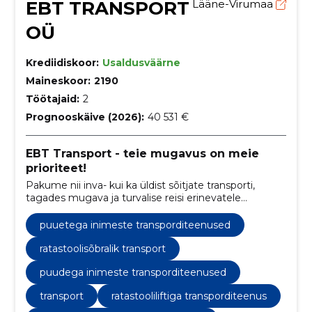
EBT TRANSPORT
Lääne-Virumaa
OÜ
Krediidiskoor:
Usaldusväärne
Maineskoor:
2190
Töötajaid:
2
Prognooskäive (2026):
40 531 €
EBT Transport - teie mugavus on meie
prioriteet!
Pakume nii inva- kui ka üldist sõitjate transporti,
tagades mugava ja turvalise reisi erinevatele
marsuutidele Lääne-Virumaal ning laiendades
teenuseid vastavalt klientide vajadustele üle kogu
puuetega inimeste transporditeenused
Eesti.
ratastoolisõbralik transport
puudega inimeste transporditeenused
transport
ratastooliliftiga transporditeenus