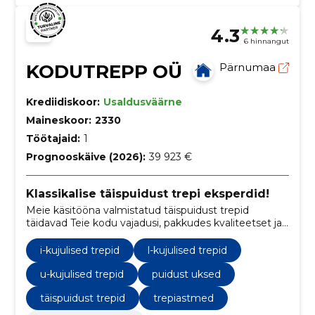
4.3
6 hinnangut
KODUTREPP OÜ
Pärnumaa
Krediidiskoor:
Usaldusväärne
Maineskoor:
2330
Töötajaid:
1
Prognooskäive (2026):
39 923 €
Klassikalise täispuidust trepi eksperdid!
Meie käsitööna valmistatud täispuidust trepid
täidavad Teie kodu vajadusi, pakkudes kvaliteetset ja
aegumatut tulemust. Meie ekspertide abiga saate
kindel olla, et saate parima trepi!
i-kujulised trepid
l-kujulised trepid
u-kujulised trepid
puidust uksed
täispuidust trepid
trepiastmed