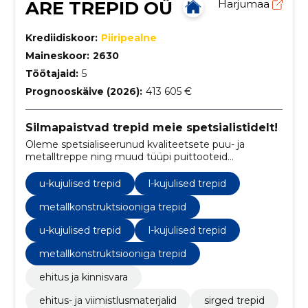
ARE TREPID OÜ
Harjumaa
Krediidiskoor:
Piiripealne
Maineskoor:
2630
Töötajaid:
5
Prognooskäive (2026):
413 605 €
Silmapaistvad trepid meie spetsialistidelt!
Oleme spetsialiseerunud kvaliteetsete puu- ja
metalltreppe ning muud tüüpi puittooteid
valmistavale ettevõttele, kes pakub individuaalselt
kohandatud ja loomingulisi lahendusi nõudlikele
u-kujulised trepid
l-kujulised trepid
kodu- ja äriruumidele.
metallkonstruktsiooniga trepid
u-kujulised trepid
l-kujulised trepid
metallkonstruktsiooniga trepid
ehitus ja kinnisvara
ehitus- ja viimistlusmaterjalid
sirged trepid