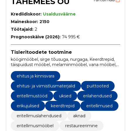
TÄHEMEES OÜ
Krediidiskoor:
Usaldusväärne
Maineskoor:
2150
Töötajaid:
2
Prognooskäive (2026):
74 995 €
Tisleritoodete tootmine
köögimööbel, sirge tõusuga, nurgaga, Keerdtrepid,
täispuidust mööbel, melamiinmööbel, vana mööbel,
nurgaga, sirge tõusuga, standartsed
ehitus ja kinnisvara
ehitus- ja viimistlusmaterjalid
puittooted
eritellimustööd
uksed
erilahendused
erikujulised
keerdtrepid
eritellimused
eritellimuslahendused
aknad
eritellimusmööbel
restaureerimine