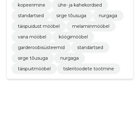
kopeerimine
ühe- ja kahekordsed
standartsed
sirge tõusuga
nurgaga
täispuidust mööbel
melamiinmööbel
vana mööbel
köögimööbel
garderoobisüsteemid
standartsed
sirge tõusuga
nurgaga
täispuitmööbel
tisleritoodete tootmine