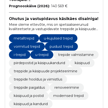
Prognooskäive (2026):
140 569 €
Ohutus ja vastupidavus käsikäes disainiga!
Meie oleme ettevõte, mis on spetsialiseerunud
kvaliteetsete ja vastupidavate treppide ja käsipuude
valmistamisele vastavalt klientide soovidele ja
vajadustele. Meie toodete kõrge kvaliteet ja
metalltrepid
u-kujulised trepid
unikaalne disain muudavad sinu kodu tõeliselt
eriliseks
vormitud trepid
puidust trepid
i-trepid
u-trepid
trepide valmistamine
piirdepostid ja käsipuukandurid
käsipuud
treppide ja käsipuude projekteerimine
treppide hooldus ja viimistlus
treppide paigaldus
renoveerimine
käsipuud ja postid
modernsed trepid
käsipuud ja kandurid