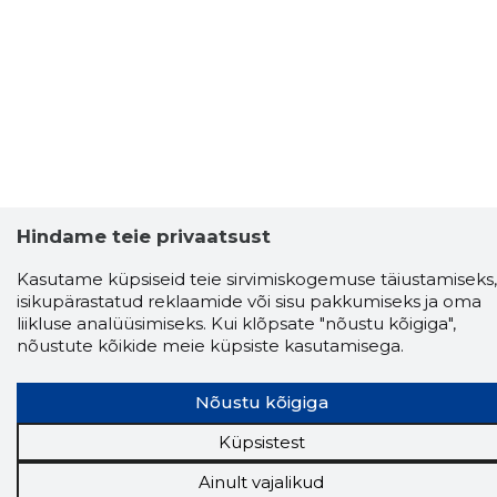
Hindame teie privaatsust
Kasutame küpsiseid teie sirvimiskogemuse täiustamiseks,
isikupärastatud reklaamide või sisu pakkumiseks ja oma
Storybook
liikluse analüüsimiseks. Kui klõpsate "nõustu kõigiga",
Chrome laiendus
nõustute kõikide meie küpsiste kasutamisega.
Storybooki laiendus ütleb Sulle, mis firma
Nõustu kõigiga
veebilehel Sa parajasti viibid ja kui usaldusväärne
see firma täna on.
LAADI LAIENDUS ALLA
Küpsistest
Ainult vajalikud