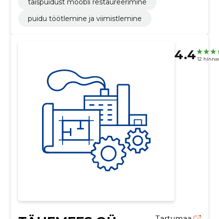
täispuidust mööbli restaureerimine
puidu töötlemine ja viimistlemine
4.4
12 hinn
Tartumaa