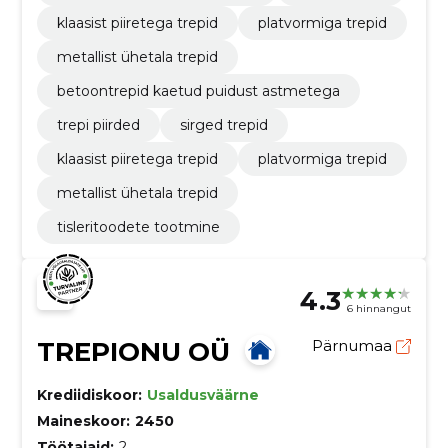
klaasist piiretega trepid
platvormiga trepid
metallist ühetala trepid
betoontrepid kaetud puidust astmetega
trepi piirded
sirged trepid
klaasist piiretega trepid
platvormiga trepid
metallist ühetala trepid
tisleritoodete tootmine
4.3
6 hinnangut
TREPIONU OÜ
Pärnumaa
Krediidiskoor:
Usaldusväärne
Maineskoor:
2450
Töötajaid:
2