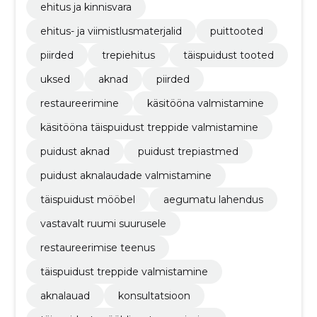
ehitus ja kinnisvara
ehitus- ja viimistlusmaterjalid
puittooted
piirded
trepiehitus
täispuidust tooted
uksed
aknad
piirded
restaureerimine
käsitööna valmistamine
käsitööna täispuidust treppide valmistamine
puidust aknad
puidust trepiastmed
puidust aknalaudade valmistamine
täispuidust mööbel
aegumatu lahendus
vastavalt ruumi suurusele
restaureerimise teenus
täispuidust treppide valmistamine
aknalauad
konsultatsioon