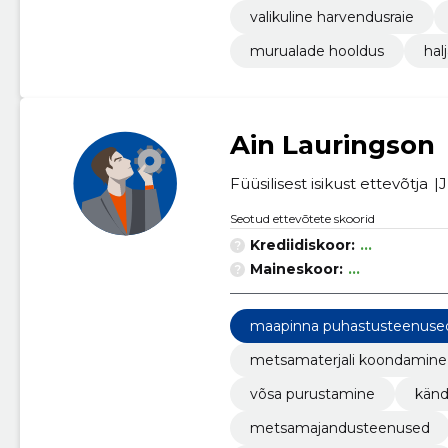
valikuline harvendusraie
murualade hooldus
hal
Ain Lauringson
Füüsilisest isikust ettevõtja
J
Seotud ettevõtete skoorid
Krediidiskoor:
...
Maineskoor:
...
maapinna puhastusteenuse
metsamaterjali koondamine
võsa purustamine
känd
metsamajandusteenused