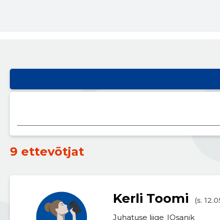
9 ettevõtjat
Kerli Toomi
(s. 12.
Juhatuse liige
Osanik