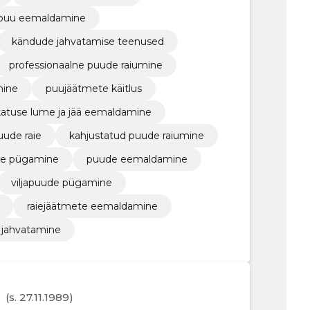
 puu eemaldamine
kändude jahvatamise teenused
professionaalne puude raiumine
mine
puujäätmete käitlus
katuse lume ja jää eemaldamine
uude raie
kahjustatud puude raiumine
e pügamine
puude eemaldamine
viljapuude pügamine
raiejäätmete eemaldamine
 jahvatamine
(s. 27.11.1989)