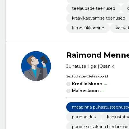
teelaudade teenused
k
kraavikaevamise teenused
lume lükkamine
kaevet
Raimond Menn
Juhatuse liige
Osanik
Seotud ettevõtete skoorid
Krediidiskoor:
...
Maineskoor:
...
maapinna puhastusteenuse
puuhooldus
kahjustatu
puude seisukorra hindamine