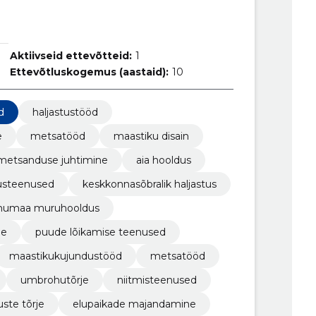
Aktiivseid ettevõtteid:
1
Ettevõtluskogemus (aastaid):
10
d
haljastustööd
e
metsatööd
maastiku disain
metsanduse juhtimine
aia hooldus
tusteenused
keskkonnasõbralik haljastus
mumaa muruhooldus
ne
puude lõikamise teenused
maastikukujundustööd
metsatööd
umbrohutõrje
niitmisteenused
uste tõrje
elupaikade majandamine