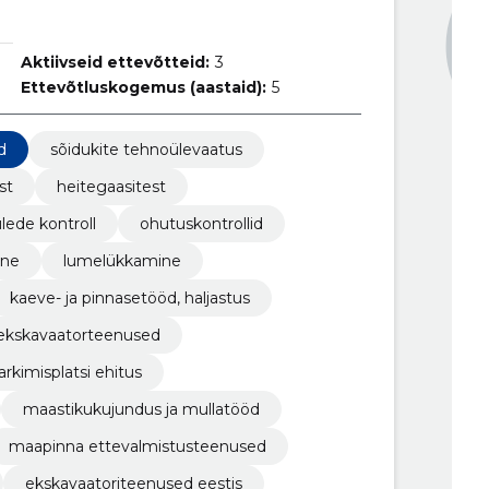
Aktiivseid ettevõtteid:
3
Ettevõtluskogemus (aastaid):
5
d
sõidukite tehnoülevaatus
st
heitegaasitest
ulede kontroll
ohutuskontrollid
ine
lumelükkamine
kaeve- ja pinnasetööd, haljastus
ekskavaatorteenused
arkimisplatsi ehitus
maastikukujundus ja mullatööd
maapinna ettevalmistusteenused
ekskavaatoriteenused eestis