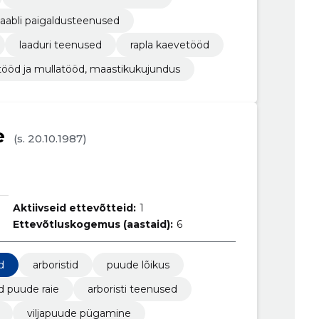
aabli paigaldusteenused
laaduri teenused
rapla kaevetööd
ööd ja mullatööd, maastikukujundus
e
(s. 20.10.1987)
Aktiivseid ettevõtteid:
1
Ettevõtluskogemus (aastaid):
6
d
arboristid
puude lõikus
d puude raie
arboristi teenused
viljapuude pügamine