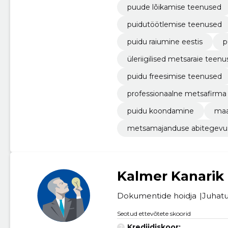
puude lõikamise teenused
puidutöötlemise teenused
puidu raiumine eestis
p
üleriigilised metsaraie teen
puidu freesimise teenused
professionaalne metsafirma
puidu koondamine
maa
metsamajanduse abitegevu
Kalmer Kanarik
Dokumentide hoidja
Juhatu
Seotud ettevõtete skoorid
Krediidiskoor:
...