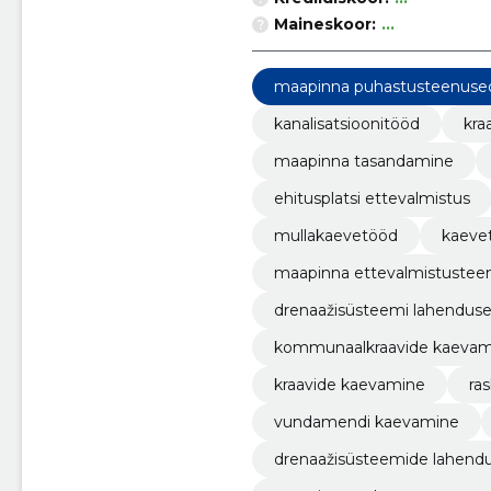
Maineskoor:
...
maapinna puhastusteenuse
kanalisatsioonitööd
kra
maapinna tasandamine
ehitusplatsi ettevalmistus
mullakaevetööd
kaeve
maapinna ettevalmistustee
drenaažisüsteemi lahendus
kommunaalkraavide kaevam
kraavide kaevamine
ra
vundamendi kaevamine
drenaažisüsteemide lahend