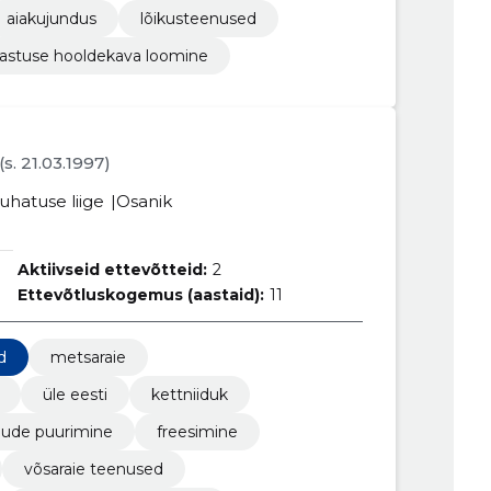
aiakujundus
lõikusteenused
jastuse hooldekava loomine
(s. 21.03.1997)
uhatuse liige
Osanik
Aktiivseid ettevõtteid:
2
Ettevõtluskogemus (aastaid):
11
d
metsaraie
üle eesti
kettniiduk
ude puurimine
freesimine
võsaraie teenused