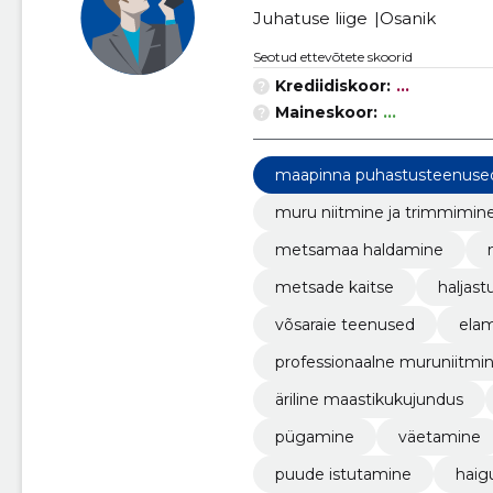
Juhatuse liige
Osanik
Seotud ettevõtete skoorid
Krediidiskoor:
...
Maineskoor:
...
maapinna puhastusteenuse
muru niitmine ja trimmimin
metsamaa haldamine
metsade kaitse
haljas
võsaraie teenused
ela
professionaalne muruniitmi
äriline maastikukujundus
pügamine
väetamine
puude istutamine
haig