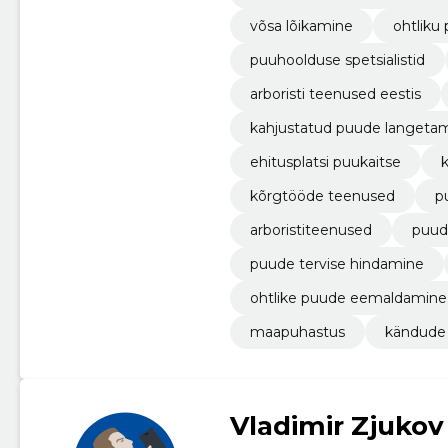
võsa lõikamine
ohtliku
puuhoolduse spetsialistid
arboristi teenused eestis
kahjustatud puude langeta
ehitusplatsi puukaitse
kõrgtööde teenused
p
arboristiteenused
puud
puude tervise hindamine
ohtlike puude eemaldamine
maapuhastus
kändude
Vladimir Zjukov