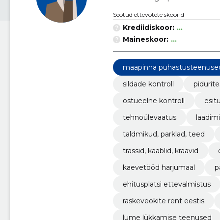
Seotud ettevõtete skoorid
Krediidiskoor:
...
Maineskoor:
...
maapinna puhastusteenuse
sildade kontroll
pidurite
ostueelne kontroll
esit
tehnoülevaatus
laadim
taldmikud, parklad, teed
trassid, kaablid, kraavid
kaevetööd harjumaal
p
ehitusplatsi ettevalmistus
raskeveokite rent eestis
lume lükkamise teenused