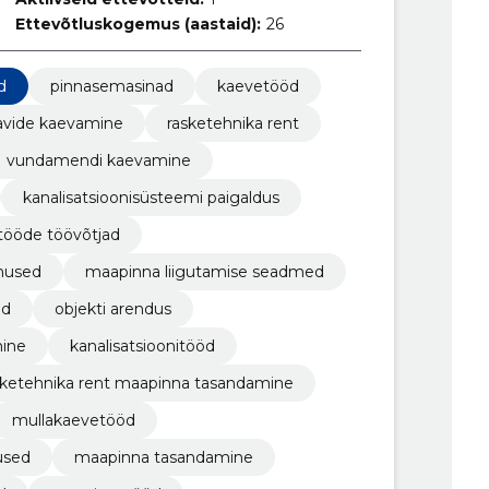
Ettevõtluskogemus (aastaid):
26
d
pinnasemasinad
kaevetööd
avide kaevamine
rasketehnika rent
vundamendi kaevamine
kanalisatsioonisüsteemi paigaldus
tööde töövõtjad
nused
maapinna liigutamise seadmed
ed
objekti arendus
ine
kanalisatsioonitööd
sketehnika rent maapinna tasandamine
mullakaevetööd
used
maapinna tasandamine