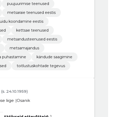
puujuurimise teenused
metsaraie teenused eestis
uidu koondamine eestis
used
kettsae teenused
metsandusteenused eestis
metsamajandus
 puhastamine
kändude saagimine
sed
toitlustuskohtade tegevus
(s. 24.10.1959)
se liige
Osanik
Aktiivseid ettevõtteid:
1