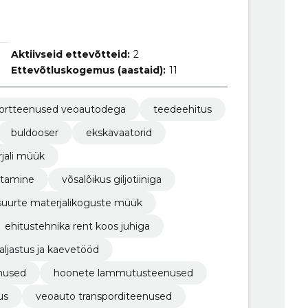
Aktiivseid ettevõtteid:
2
Ettevõtluskogemus (aastaid):
11
portteenused veoautodega
teedeehitus
buldooser
ekskavaatorid
jali müük
tamine
võsalõikus giljotiiniga
suurte materjalikoguste müük
ehitustehnika rent koos juhiga
aljastus ja kaevetööd
nused
hoonete lammutusteenused
us
veoauto transporditeenused