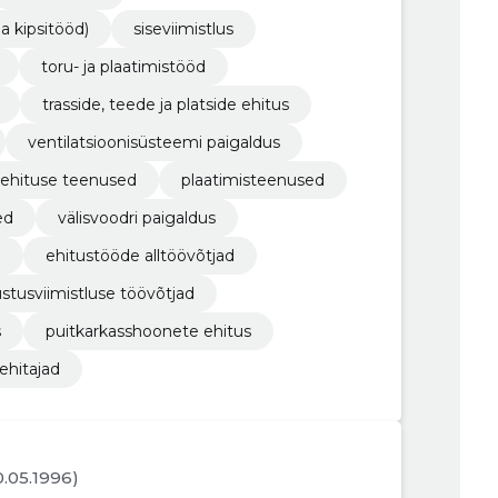
a kipsitööd)
siseviimistlus
toru- ja plaatimistööd
trasside, teede ja platside ehitus
ventilatsioonisüsteemi paigaldus
ehituse teenused
plaatimisteenused
ed
välisvoodri paigaldus
d
ehitustööde alltöövõtjad
ustusviimistluse töövõtjad
s
puitkarkasshoonete ehitus
ehitajad
30.05.1996)