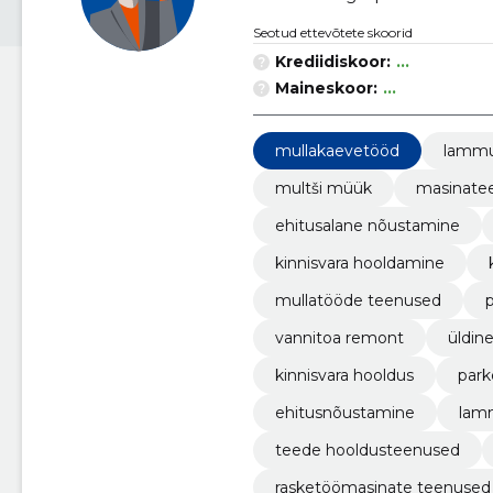
Seotud ettevõtete skoorid
Krediidiskoor:
...
Maineskoor:
...
mullakaevetööd
lammu
multši müük
masinate
ehitusalane nõustamine
kinnisvara hooldamine
mullatööde teenused
vannitoa remont
üldin
kinnisvara hooldus
park
ehitusnõustamine
lam
teede hooldusteenused
rasketöömasinate teenused