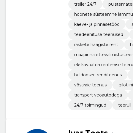
treiler 24/7
puistemater
hoonete süsteemne lammu
kaeve- ja pinnasetööd
teedeehituse teenused
raskete haagiste rent
h
maapinna ettevalmistustee
ekskavaatori rentimise teen
buldooseri renditeenus
võsaraie teenus
gilotiin
transport veoautodega
24/7 toimingud
teerull