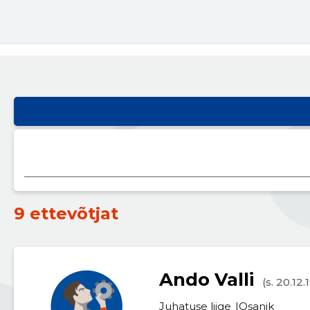
9 ettevõtjat
Ando Valli
(s. 20.12
Juhatuse liige
Osanik