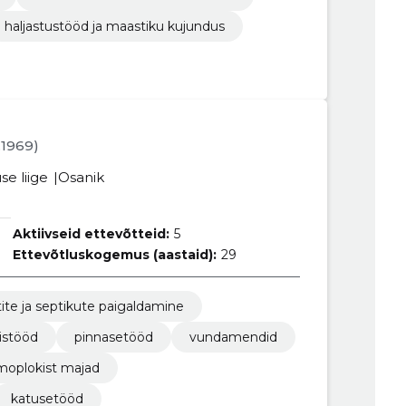
haljastustööd ja maastiku kujundus
2.1969)
se liige
Osanik
Aktiivseid ettevõtteid:
5
Ettevõtluskogemus (aastaid):
29
te ja septikute paigaldamine
istööd
pinnasetööd
vundamendid
moplokist majad
katusetööd