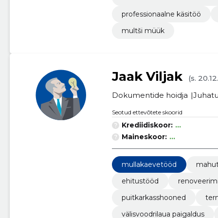
professionaalne käsitöö
multši müük
Jaak Viljak
(s. 20.1
Dokumentide hoidja
Juhatu
Seotud ettevõtete skoorid
Krediidiskoor:
...
Maineskoor:
...
mullakaevetööd
mahuti
ehitustööd
renoveerim
puitkarkasshooned
ter
välisvoodrilaua paigaldus