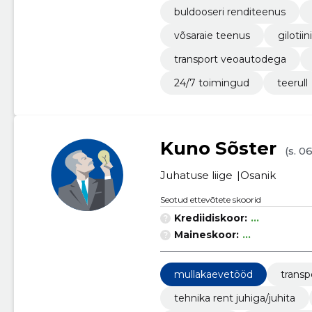
buldooseri renditeenus
võsaraie teenus
gilotiin
transport veoautodega
24/7 toimingud
teerull
Kuno Sõster
(s. 0
Juhatuse liige
Osanik
Seotud ettevõtete skoorid
Krediidiskoor:
...
Maineskoor:
...
mullakaevetööd
trans
tehnika rent juhiga/juhita