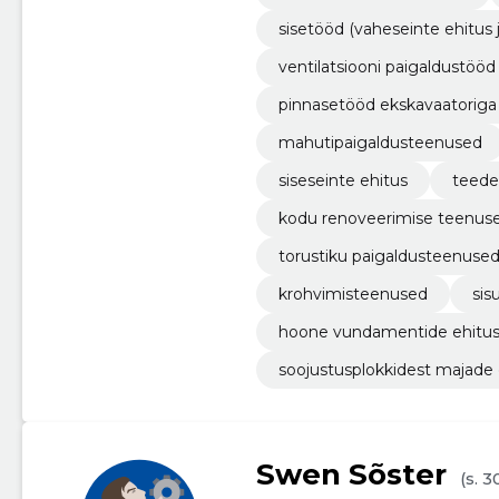
sisetööd (vaheseinte ehitus j
ventilatsiooni paigaldustööd
pinnasetööd ekskavaatoriga
mahutipaigaldusteenused
siseseinte ehitus
teede
kodu renoveerimise teenus
torustiku paigaldusteenuse
krohvimisteenused
sis
hoone vundamentide ehitu
soojustusplokkidest majade 
Swen Sõster
(s. 