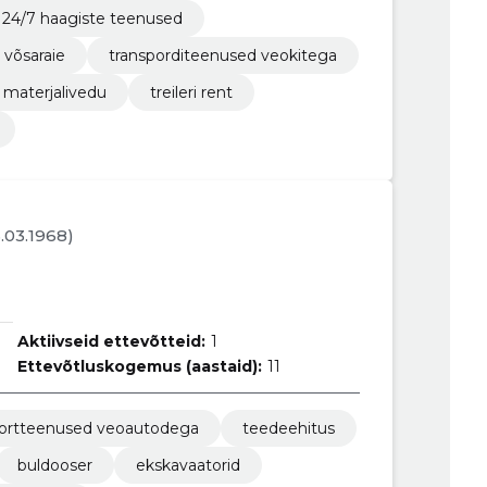
24/7 haagiste teenused
i võsaraie
transporditeenused veokitega
materjalivedu
treileri rent
6.03.1968)
Aktiivseid ettevõtteid:
1
Ettevõtluskogemus (aastaid):
11
portteenused veoautodega
teedeehitus
buldooser
ekskavaatorid