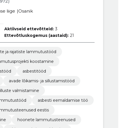
1972)
se liige
Osanik
Aktiivseid ettevõtteid:
3
Ettevõtluskogemus (aastaid):
21
e ja rajatiste lammutustööd
mmutusprojekti koostamine
istööd
asbestitööd
avade lõikamis- ja sillustamistööd
illuste valmistamine
ammutustööd
asbesti eemaldamise töö
ammutusteenused eestis
ine
hoonete lammutusteenused