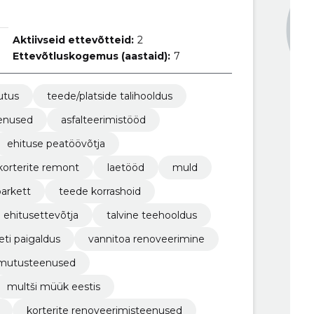
Aktiivseid ettevõtteid:
2
Ettevõtluskogemus (aastaid):
7
tus
teede/platside talihooldus
enused
asfalteerimistööd
ehituse peatöövõtja
korterite remont
laetööd
muld
parkett
teede korrashoid
e ehitusettevõtja
talvine teehooldus
eti paigaldus
vannitoa renoveerimine
mutusteenused
multši müük eestis
korterite renoveerimisteenused