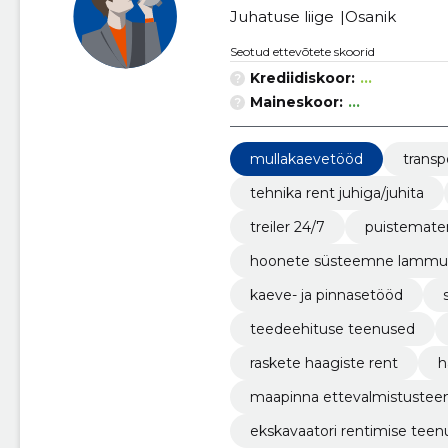
Juhatuse liige
Osanik
Seotud ettevõtete skoorid
Krediidiskoor:
...
Maineskoor:
...
mullakaevetööd
trans
tehnika rent juhiga/juhita
treiler 24/7
puistemater
hoonete süsteemne lammu
kaeve- ja pinnasetööd
teedeehituse teenused
raskete haagiste rent
h
maapinna ettevalmistustee
ekskavaatori rentimise teen