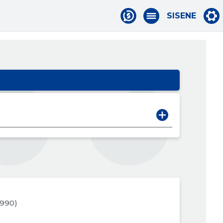
SISENE
.1990)