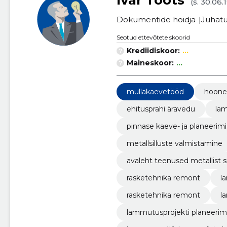
Ivar Toots
(s. 30.06.
Dokumentide hoidja
Juhatu
Seotud ettevõtete skoorid
Krediidiskoor:
...
Maineskoor:
...
mullakaevetööd
hoonet
ehitusprahi äravedu
la
pinnase kaeve- ja planeerim
metallsilluste valmistamine
avaleht teenused metallist s
rasketehnika remont
l
rasketehnika remont
l
lammutusprojekti planeerim