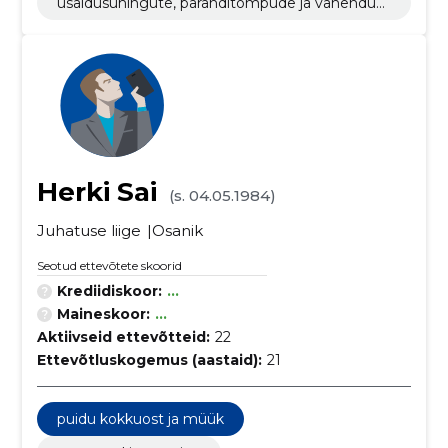
usaldusühingute, päranditompude ja vahendusk
ontodega seotud tegevus
Herki Sai
(s. 04.05.1984)
Juhatuse liige
Osanik
Seotud ettevõtete skoorid
Krediidiskoor:
...
Maineskoor:
...
Aktiivseid ettevõtteid:
22
Ettevõtluskogemus (aastaid):
21
puidu kokkuost ja müük