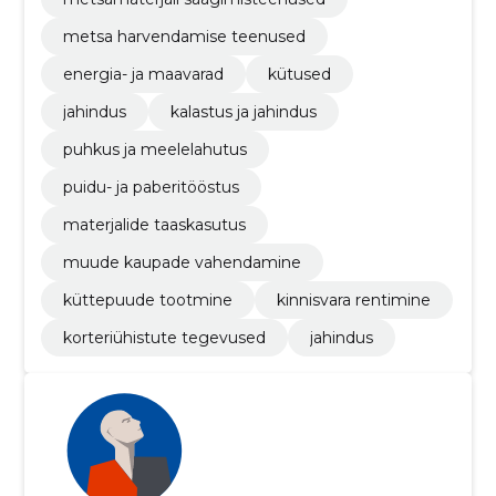
metsa harvendamise teenused
energia- ja maavarad
kütused
jahindus
kalastus ja jahindus
puhkus ja meelelahutus
puidu- ja paberitööstus
materjalide taaskasutus
muude kaupade vahendamine
küttepuude tootmine
kinnisvara rentimine
korteriühistute tegevused
jahindus