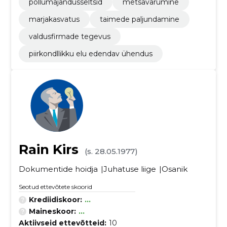
põllumajandusseltsid
metsavarumine
marjakasvatus
taimede paljundamine
valdusfirmade tegevus
piirkondllikku elu edendav ühendus
Rain Kirs
(s. 28.05.1977)
Dokumentide hoidja
Juhatuse liige
Osanik
Seotud ettevõtete skoorid
Krediidiskoor:
...
Maineskoor:
...
Aktiivseid ettevõtteid:
10