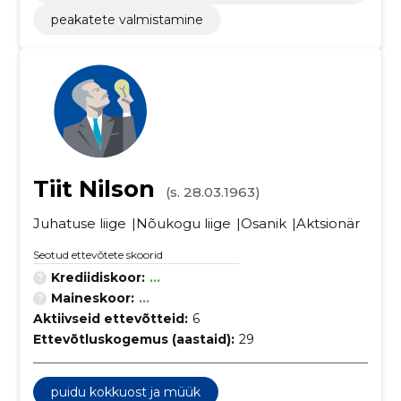
tegevus
peakatete valmistamine
Tiit Nilson
(s. 28.03.1963)
Juhatuse liige
Nõukogu liige
Osanik
Aktsionär
Seotud ettevõtete skoorid
Krediidiskoor:
...
Maineskoor:
...
Aktiivseid ettevõtteid:
6
Ettevõtluskogemus (aastaid):
29
puidu kokkuost ja müük