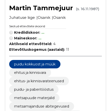
Martin Tammejuur
(s. 16.11.1987)
Juhatuse liige
Osanik
Osanik
Seotud ettevõtete skoorid
Krediidiskoor:
...
Maineskoor:
...
Aktiivseid ettevõtteid:
4
Ettevõtluskogemus (aastaid):
11
puidu kokkuost ja müük
ehitus ja kinnisvara
ehitus- ja kinnisvarateenused
puidu- ja paberitööstus
metsapuude materjalid
metsamajanduse abitegevused