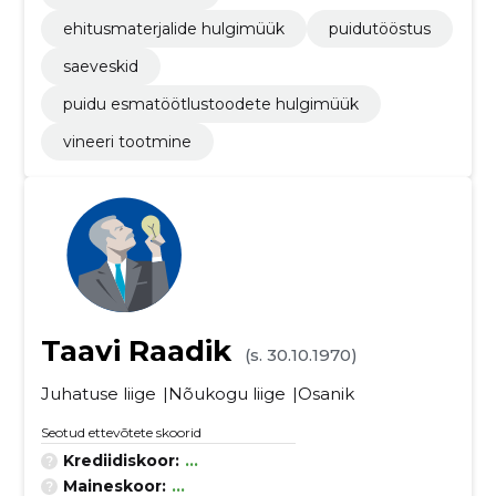
ehitusmaterjalide hulgimüük
puidutööstus
saeveskid
puidu esmatöötlustoodete hulgimüük
vineeri tootmine
Taavi Raadik
(s. 30.10.1970)
Juhatuse liige
Nõukogu liige
Osanik
Seotud ettevõtete skoorid
Krediidiskoor:
...
Maineskoor:
...