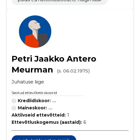
Petri Jaakko Antero
Meurman
(s. 06.02.1975)
Juhatuse liige
Seotud ettevõtete skoorid
Krediidiskoor:
...
Maineskoor:
...
Aktiivseid ettevõtteid:
1
Ettevõtluskogemus (aastaid):
6