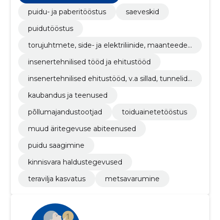
puidu- ja paberitööstus
saeveskid
puidutööstus
torujuhtmete, side- ja elektriliinide, maanteede,
teede, lennuväljade ja raudteede ehitustööd; pi
insenertehnilised tööd ja ehitustööd
nnakattetööd
insenertehnilised ehitustööd, v.a sillad, tunnelid,
šahtid ja metrood
kaubandus ja teenused
põllumajandustootjad
toiduainetetööstus
muud äritegevuse abiteenused
puidu saagimine
kinnisvara haldustegevused
teravilja kasvatus
metsavarumine