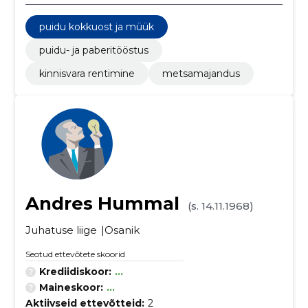
puidu kokkuost ja müük
puidu- ja paberitööstus
kinnisvara rentimine
metsamajandus
Andres Hummal
(s. 14.11.1968)
Juhatuse liige
Osanik
Seotud ettevõtete skoorid
Krediidiskoor:
...
Maineskoor:
...
Aktiivseid ettevõtteid:
2