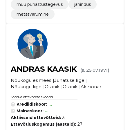
muu puhastustegevus
jahindus
metsavarumine
ANDRAS KAASIK
(s. 25.07.1971)
Nõukogu esimees
Juhatuse liige
Nõukogu liige
Osanik
Osanik
Aktsionär
Seotud ettevõtete skoorid
Krediidiskoor:
...
Maineskoor:
...
Aktiivseid ettevõtteid:
3
Ettevõtluskogemus (aastaid):
27