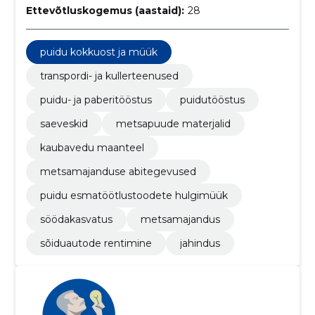
Ettevõtluskogemus (aastaid):
28
puidu kokkuost ja müük
transpordi- ja kullerteenused
puidu- ja paberitööstus
puidutööstus
saeveskid
metsapuude materjalid
kaubavedu maanteel
metsamajanduse abitegevused
puidu esmatöötlustoodete hulgimüük
söödakasvatus
metsamajandus
sõiduautode rentimine
jahindus