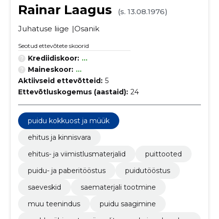
Rainar Laagus
(s. 13.08.1976)
Juhatuse liige
Osanik
Seotud ettevõtete skoorid
Krediidiskoor:
...
Maineskoor:
...
Aktiivseid ettevõtteid:
5
Ettevõtluskogemus (aastaid):
24
puidu kokkuost ja müük
ehitus ja kinnisvara
ehitus- ja viimistlusmaterjalid
puittooted
puidu- ja paberitööstus
puidutööstus
saeveskid
saematerjali tootmine
muu teenindus
puidu saagimine