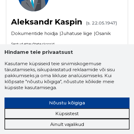
Aleksandr Kaspin
(s. 22.05.1947)
Dokumentide hoidja
Juhatuse liige
Osanik
Seotud ettevõtete skoorid
Krediidiskoor:
...
Hindame teie privaatsust
Maineskoor:
...
Kasutame küpsiseid teie sirvimiskogemuse
Aktiivseid ettevõtteid:
14
täiustamiseks, isikupärastatud reklaamide või sisu
Ettevõtluskogemus (aastaid):
30
pakkumiseks ja oma liikluse analüüsimiseks. Kui
klõpsate "nõustu kõigiga", nõustute kõikide meie
küpsiste kasutamisega.
puidu kokkuost ja müük
puidu- ja paberitööstus
ehitus ja kinnisvara
Nõustu kõigiga
ehitus- ja kinnisvarateenused
kalandus
Küpsistest
toiduainetetööstus
Ainult vajalikud
enda kinnisvara ost ja müük