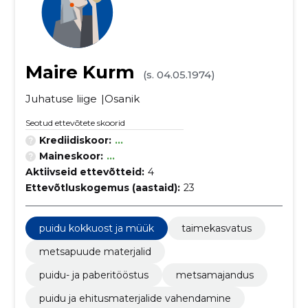
Maire Kurm
(s. 04.05.1974)
Juhatuse liige
Osanik
Seotud ettevõtete skoorid
Krediidiskoor:
...
Maineskoor:
...
Aktiivseid ettevõtteid:
4
Ettevõtluskogemus (aastaid):
23
puidu kokkuost ja müük
taimekasvatus
metsapuude materjalid
puidu- ja paberitööstus
metsamajandus
puidu ja ehitusmaterjalide vahendamine