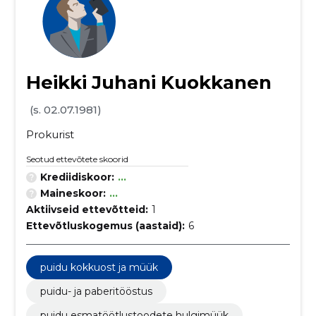
Heikki Juhani Kuokkanen
(s. 02.07.1981)
Prokurist
Seotud ettevõtete skoorid
Krediidiskoor:
...
Maineskoor:
...
Aktiivseid ettevõtteid:
1
Ettevõtluskogemus (aastaid):
6
puidu kokkuost ja müük
puidu- ja paberitööstus
puidu esmatöötlustoodete hulgimüük