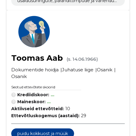
usaldusühingute, päranditompude ja vahendusk
ontodega seotud tegevus
Toomas Aab
(s. 14.06.1966)
Dokumentide hoidja
Juhatuse liige
Osanik
Osanik
Seotud ettevõtete skoorid
Krediidiskoor:
...
Maineskoor:
...
Aktiivseid ettevõtteid:
10
Ettevõtluskogemus (aastaid):
29
puidu kokkuost ja müük