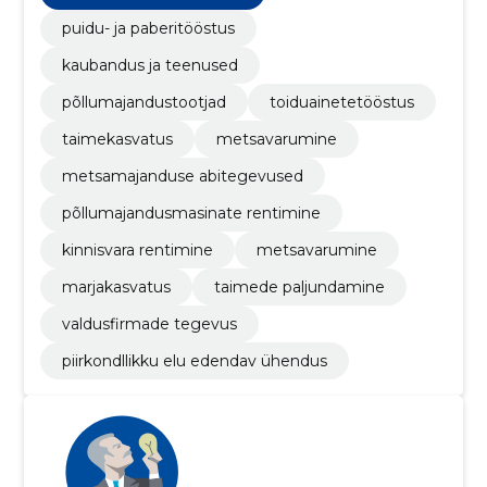
puidu- ja paberitööstus
kaubandus ja teenused
põllumajandustootjad
toiduainetetööstus
taimekasvatus
metsavarumine
metsamajanduse abitegevused
põllumajandusmasinate rentimine
kinnisvara rentimine
metsavarumine
marjakasvatus
taimede paljundamine
valdusfirmade tegevus
piirkondllikku elu edendav ühendus