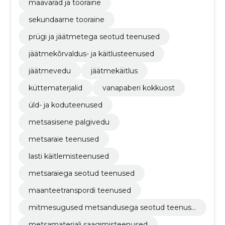
maavarad ja tooraine
sekundaarne tooraine
prügi ja jäätmetega seotud teenused
jäätmekõrvaldus- ja käitlusteenused
jäätmevedu
jäätmekäitlus
küttematerjalid
vanapaberi kokkuost
üld- ja koduteenused
metsasisene palgivedu
metsaraie teenused
lasti käitlemisteenused
metsaraiega seotud teenused
maanteetranspordi teenused
mitmesugused metsandusega seotud teenuse
d
metsamaterjali saagimisteenused