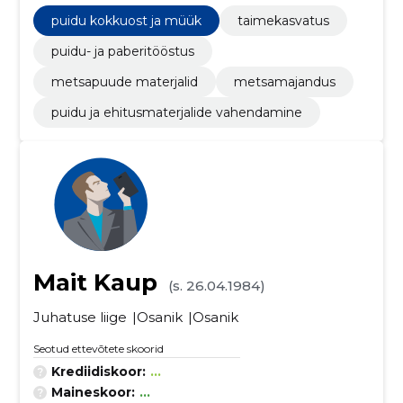
puidu kokkuost ja müük
taimekasvatus
puidu- ja paberitööstus
metsapuude materjalid
metsamajandus
puidu ja ehitusmaterjalide vahendamine
Mait Kaup
(s. 26.04.1984)
Juhatuse liige
Osanik
Osanik
Seotud ettevõtete skoorid
Krediidiskoor:
...
Maineskoor:
...