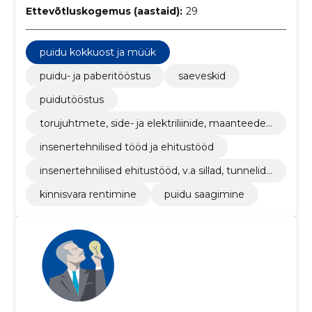
Ettevõtluskogemus (aastaid):
29
puidu kokkuost ja müük
puidu- ja paberitööstus
saeveskid
puidutööstus
torujuhtmete, side- ja elektriliinide, maanteede,
teede, lennuväljade ja raudteede ehitustööd; pi
insenertehnilised tööd ja ehitustööd
nnakattetööd
insenertehnilised ehitustööd, v.a sillad, tunnelid,
šahtid ja metrood
kinnisvara rentimine
puidu saagimine