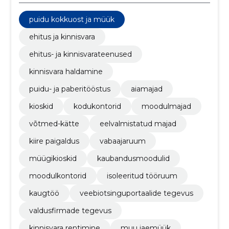
puidu kokkuost ja müük
ehitus ja kinnisvara
ehitus- ja kinnisvarateenused
kinnisvara haldamine
puidu- ja paberitööstus
aiamajad
kioskid
kodukontorid
moodulmajad
võtmed-kätte
eelvalmistatud majad
kiire paigaldus
vabaajaruum
müügikioskid
kaubandusmoodulid
moodulkontorid
isoleeritud tööruum
kaugtöö
veebiotsinguportaalide tegevus
valdusfirmade tegevus
kinnisvara rentimine
muu jaemüük