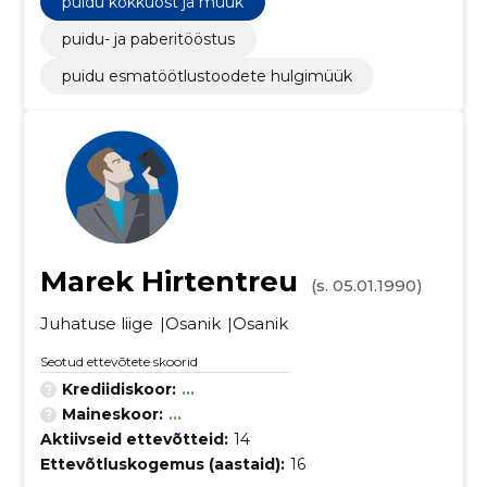
puidu kokkuost ja müük
puidu- ja paberitööstus
puidu esmatöötlustoodete hulgimüük
Marek Hirtentreu
(s. 05.01.1990)
Juhatuse liige
Osanik
Osanik
Seotud ettevõtete skoorid
Krediidiskoor:
...
Maineskoor:
...
Aktiivseid ettevõtteid:
14
Ettevõtluskogemus (aastaid):
16