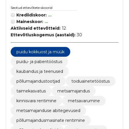
Seotud ettevõtete skoorid
Krediidiskoor:
...
Maineskoor:
...
Aktiivseid ettevõtteid:
12
Ettevõtluskogemus (aastaid):
30
puidu kokkuost ja müük
puidu- ja paberitööstus
kaubandus ja teenused
põllumajandustootjad
toiduainetetööstus
taimekasvatus
metsamajandus
kinnisvara rentimine
metsavarumine
metsamajanduse abitegevused
põllumajandusmasinate rentimine