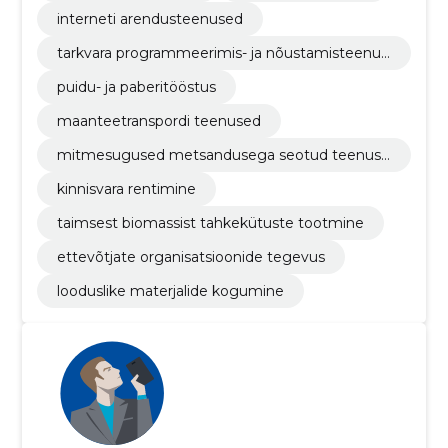
interneti arendusteenused
tarkvara programmeerimis- ja nõustamisteenus
ed
puidu- ja paberitööstus
maanteetranspordi teenused
mitmesugused metsandusega seotud teenuse
d
kinnisvara rentimine
taimsest biomassist tahkekütuste tootmine
ettevõtjate organisatsioonide tegevus
looduslike materjalide kogumine