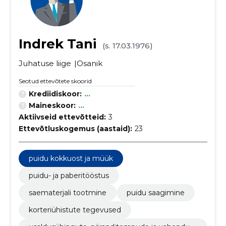
Indrek Tani
(s. 17.03.1976)
Juhatuse liige
Osanik
Seotud ettevõtete skoorid
Krediidiskoor:
...
Maineskoor:
...
Aktiivseid ettevõtteid:
3
Ettevõtluskogemus (aastaid):
23
puidu kokkuost ja müük
puidu- ja paberitööstus
saematerjali tootmine
puidu saagimine
korteriühistute tegevused