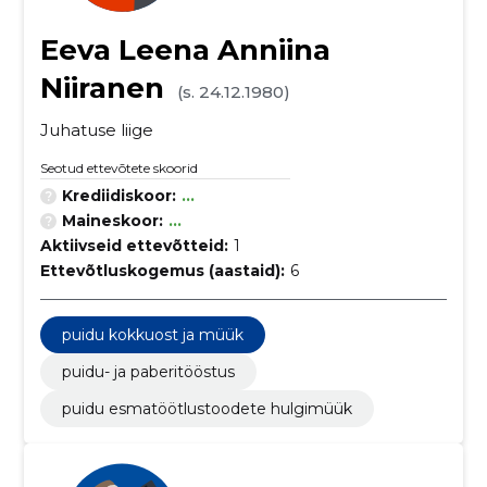
Eeva Leena Anniina
Niiranen
(s. 24.12.1980)
Juhatuse liige
Seotud ettevõtete skoorid
Krediidiskoor:
...
Maineskoor:
...
Aktiivseid ettevõtteid:
1
Ettevõtluskogemus (aastaid):
6
puidu kokkuost ja müük
puidu- ja paberitööstus
puidu esmatöötlustoodete hulgimüük