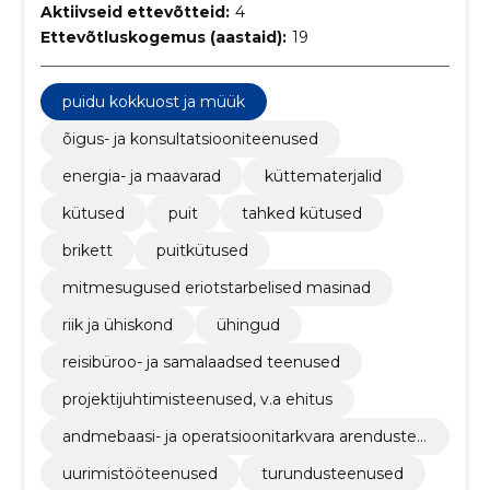
Aktiivseid ettevõtteid:
4
Ettevõtluskogemus (aastaid):
19
puidu kokkuost ja müük
õigus- ja konsultatsiooniteenused
energia- ja maavarad
küttematerjalid
kütused
puit
tahked kütused
brikett
puitkütused
mitmesugused eriotstarbelised masinad
riik ja ühiskond
ühingud
reisibüroo- ja samalaadsed teenused
projektijuhtimisteenused, v.a ehitus
andmebaasi- ja operatsioonitarkvara arendustee
nused
uurimistööteenused
turundusteenused