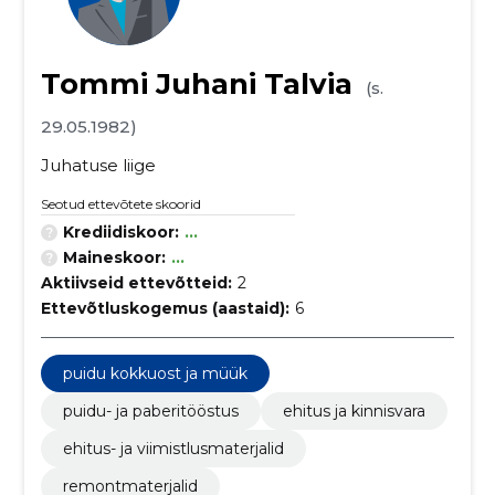
Tommi Juhani Talvia
(s.
29.05.1982)
Juhatuse liige
Seotud ettevõtete skoorid
Krediidiskoor:
...
Maineskoor:
...
Aktiivseid ettevõtteid:
2
Ettevõtluskogemus (aastaid):
6
puidu kokkuost ja müük
puidu- ja paberitööstus
ehitus ja kinnisvara
ehitus- ja viimistlusmaterjalid
remontmaterjalid