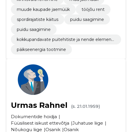
muude kaupade jaemüük
tööjõu rent
spordirajatiste käitus
puidu saagimine
puidu saagimine
kokkupandavate puitehitiste ja nende elementi
de tootmine
päikseenergia tootmine
Urmas Rahnel
(s. 21.01.1959)
Dokumentide hoidja
Füüsilisest isikust ettevõtja
Juhatuse liige
Nõukogu liige
Osanik
Osanik