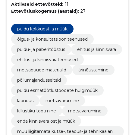
Aktiivseid ettevõtteid:
11
Ettevõtluskogemus (aastaid):
27
puidu kokkuost ja müük
õigus- ja konsultatsiooniteenused
puidu- ja paberitööstus
ehitus ja kinnisvara
ehitus- ja kinnisvarateenused
metsapuude materjalid
ärinõustamine
põllumajandusseltsid
puidu esmatöötlustoodete hulgimüük
laondus
metsavarumine
killustiku tootmine
metsavarumine
enda kinnisvara ost ja müük
muu liigitamata kutse-, teadus- ja tehnikaalane