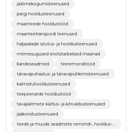
jäätmekogumisteenused
pargi hooldusteenused
maanteede hooldustööd
maanteetranspordi teenused
haljasalade istutus- ja hooldusteenused
mitmesugused eriotstarbelised masinad
kandeseadmed
teeremonditööd
tänavapuhastus- ja tänavapühkimisteenused
kalmistuhooldusteenused
teepeenarde hooldustööd
tavajäätmete käitlus- ja kõrvaldusteenused
jääkoristusteenused
teede ja muude seadmete remondi-, hooldus- j
a seonduvad teenused