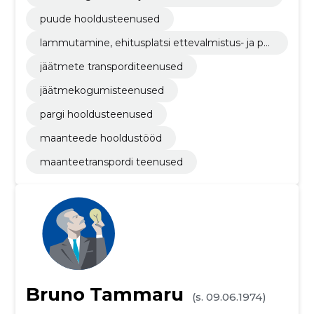
puude hooldusteenused
lammutamine, ehitusplatsi ettevalmistus- ja pu
hastustööd
jäätmete transporditeenused
jäätmekogumisteenused
pargi hooldusteenused
maanteede hooldustööd
maanteetranspordi teenused
Bruno Tammaru
(s. 09.06.1974)