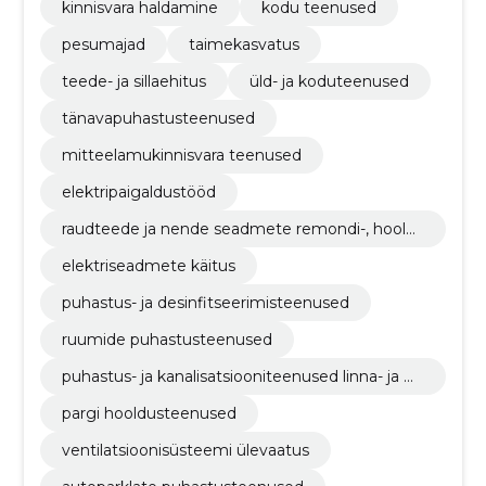
kinnisvara haldamine
kodu teenused
pesumajad
taimekasvatus
teede- ja sillaehitus
üld- ja koduteenused
tänavapuhastusteenused
mitteelamukinnisvara teenused
elektripaigaldustööd
raudteede ja nende seadmete remondi-, hoold
us- ja seonduvad teenused
elektriseadmete käitus
puhastus- ja desinfitseerimisteenused
ruumide puhastusteenused
puhastus- ja kanalisatsiooniteenused linna- ja m
aapiirkonnas ning nendega seonduvad teenuse
pargi hooldusteenused
d
ventilatsioonisüsteemi ülevaatus