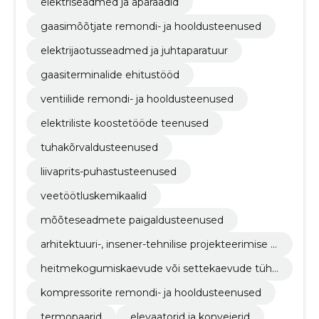
elektriseadmed ja aparaadid
gaasimõõtjate remondi- ja hooldusteenused
elektrijaotusseadmed ja juhtaparatuur
gaasiterminalide ehitustööd
ventiilide remondi- ja hooldusteenused
elektriliste koostetööde teenused
tuhakõrvaldusteenused
liivaprits-puhastusteenused
veetöötluskemikaalid
mõõteseadmete paigaldusteenused
arhitektuuri-, insener-tehnilise projekteerimise ja
maamõõtmisteenused
heitmekogumiskaevude või settekaevude tühj
endamisteenused
kompressorite remondi- ja hooldusteenused
termopaarid
elevaatorid ja konveierid