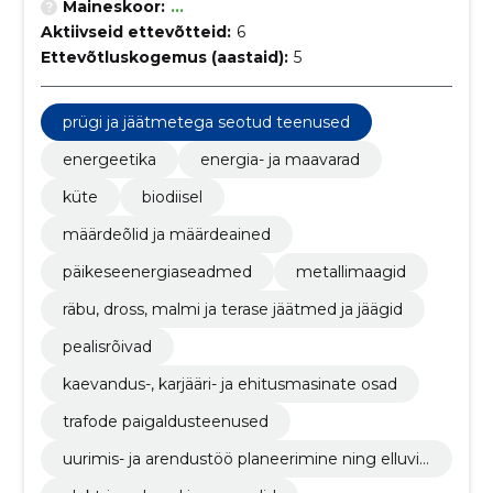
Maineskoor:
...
Aktiivseid ettevõtteid:
6
Ettevõtluskogemus (aastaid):
5
prügi ja jäätmetega seotud teenused
energeetika
energia- ja maavarad
küte
biodiisel
määrdeõlid ja määrdeained
päikeseenergiaseadmed
metallimaagid
räbu, dross, malmi ja terase jäätmed ja jäägid
pealisrõivad
kaevandus-, karjääri- ja ehitusmasinate osad
trafode paigaldusteenused
uurimis- ja arendustöö planeerimine ning elluvii
mine