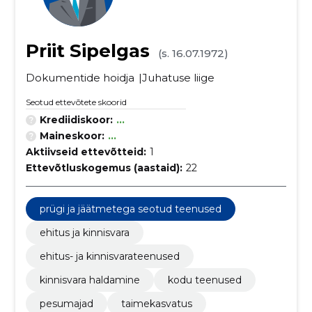
Priit Sipelgas
(s. 16.07.1972)
Dokumentide hoidja
Juhatuse liige
Seotud ettevõtete skoorid
Krediidiskoor:
...
Maineskoor:
...
Aktiivseid ettevõtteid:
1
Ettevõtluskogemus (aastaid):
22
prügi ja jäätmetega seotud teenused
ehitus ja kinnisvara
ehitus- ja kinnisvarateenused
kinnisvara haldamine
kodu teenused
pesumajad
taimekasvatus