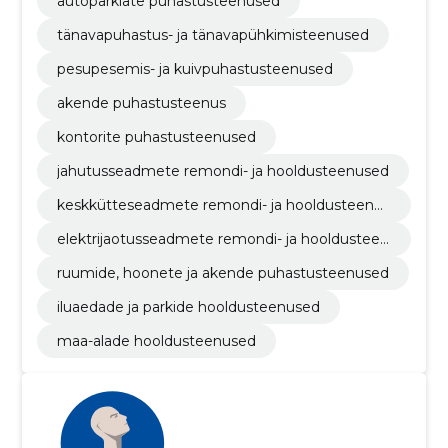
autoparklate puhastusteenused
tänavapuhastus- ja tänavapühkimisteenused
pesupesemis- ja kuivpuhastusteenused
akende puhastusteenus
kontorite puhastusteenused
jahutusseadmete remondi- ja hooldusteenused
keskkütteseadmete remondi- ja hooldusteenus
ed
elektrijaotusseadmete remondi- ja hooldusteen
used
ruumide, hoonete ja akende puhastusteenused
iluaedade ja parkide hooldusteenused
maa-alade hooldusteenused