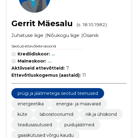
Gerrit Mäesalu
(s. 18.10.1982)
Juhatuse liige
Nõukogu liige
Osanik
Seotud ettevõtete skoorid
Krediidiskoor:
...
Maineskoor:
...
Aktiivseid ettevõtteid:
7
Ettevõtluskogemus (aastaid):
11
prügi ja jäätmetega seotud teenused
energeetika
energia- ja maavarad
küte
laboratooriumid
riik ja ühiskond
teadusasutused
puidujäätmed
gaaskütused võrgu kaudu