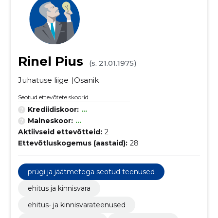
Rinel Pius
(s. 21.01.1975)
Juhatuse liige
Osanik
Seotud ettevõtete skoorid
Krediidiskoor:
...
Maineskoor:
...
Aktiivseid ettevõtteid:
2
Ettevõtluskogemus (aastaid):
28
prügi ja jäätmetega seotud teenused
ehitus ja kinnisvara
ehitus- ja kinnisvarateenused