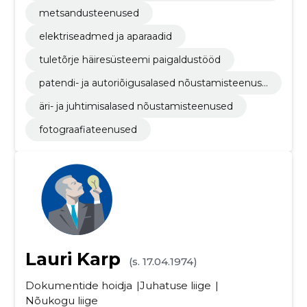
mine
metsandusteenused
elektriseadmed ja aparaadid
tuletõrje häiresüsteemi paigaldustööd
patendi- ja autoriõigusalased nõustamisteenuse
d
äri- ja juhtimisalased nõustamisteenused
fotograafiateenused
Lauri Karp
(s. 17.04.1974)
Dokumentide hoidja
Juhatuse liige
Nõukogu liige