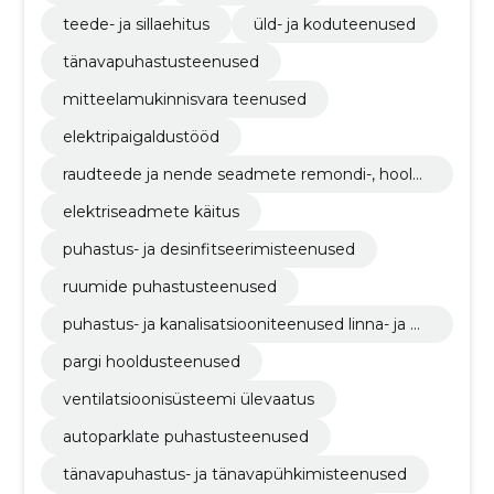
teede- ja sillaehitus
üld- ja koduteenused
tänavapuhastusteenused
mitteelamukinnisvara teenused
elektripaigaldustööd
raudteede ja nende seadmete remondi-, hoold
us- ja seonduvad teenused
elektriseadmete käitus
puhastus- ja desinfitseerimisteenused
ruumide puhastusteenused
puhastus- ja kanalisatsiooniteenused linna- ja m
aapiirkonnas ning nendega seonduvad teenuse
pargi hooldusteenused
d
ventilatsioonisüsteemi ülevaatus
autoparklate puhastusteenused
tänavapuhastus- ja tänavapühkimisteenused