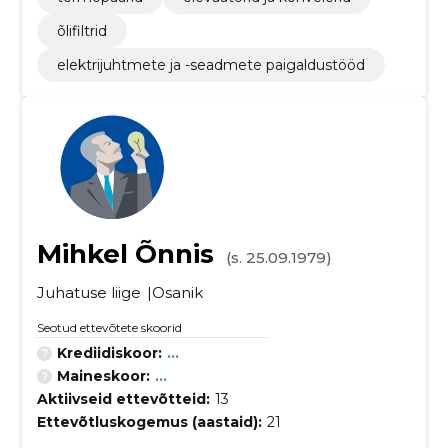
õlifiltrid
elektrijuhtmete ja -seadmete paigaldustööd
Mihkel Õnnis
(s. 25.09.1979)
Juhatuse liige
Osanik
Seotud ettevõtete skoorid
Krediidiskoor:
...
Maineskoor:
...
Aktiivseid ettevõtteid:
13
Ettevõtluskogemus (aastaid):
21