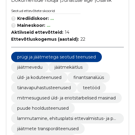
Dokumentide hoidja
Juhatuse liige
Osanik
Seotud ettevõtete skoorid
Krediidiskoor:
...
Maineskoor:
...
Aktiivseid ettevõtteid:
14
Ettevõtluskogemus (aastaid):
22
prügi ja jäätmetega seotud teenused
jäätmevedu
jäätmekäitlus
üld- ja koduteenused
finantsanalüüs
tänavapuhastusteenused
teetööd
mitmesugused üld- ja eriotstarbelised masinad
puude hooldusteenused
lammutamine, ehitusplatsi ettevalmistus- ja pu
hastustööd
jäätmete transporditeenused