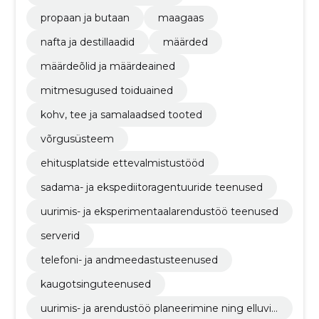
propaan ja butaan
maagaas
nafta ja destillaadid
määrded
määrdeõlid ja määrdeained
mitmesugused toiduained
kohv, tee ja samalaadsed tooted
võrgusüsteem
ehitusplatside ettevalmistustööd
sadama- ja ekspediitoragentuuride teenused
uurimis- ja eksperimentaalarendustöö teenused
serverid
telefoni- ja andmeedastusteenused
kaugotsinguteenused
uurimis- ja arendustöö planeerimine ning elluvii