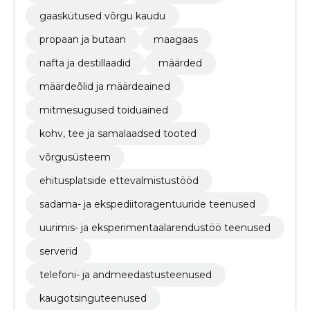
gaaskütused võrgu kaudu
propaan ja butaan
maagaas
nafta ja destillaadid
määrded
määrdeõlid ja määrdeained
mitmesugused toiduained
kohv, tee ja samalaadsed tooted
võrgusüsteem
ehitusplatside ettevalmistustööd
sadama- ja ekspediitoragentuuride teenused
uurimis- ja eksperimentaalarendustöö teenused
serverid
telefoni- ja andmeedastusteenused
kaugotsinguteenused