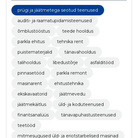
prügi ja jäätmetega seotud teenused
auditi- ja raamatupidamisteenused
õmblustööstus
teede hooldus
parkla ehitus
tehnika rent
puistematerjalid
tänavahooldus
talihooldus
libedustõrje
asfalditööd
pinnasetööd
parkla remont
masinarent
ehitustehnika
ekskavaatorid
jäätmevedu
jäätmekäitlus
üld- ja koduteenused
finantsanalüüs
tänavapuhastusteenused
teetööd
mitmesugused üld- ja eriotstarbelised masinad