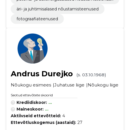
d
äri- ja juhtimisalased nõustamisteenused
fotograafiateenused
Andrus Durejko
(s. 03.10.1968)
Nõukogu esimees
Juhatuse liige
Nõukogu liige
Seotud ettevõtete skoorid
Krediidiskoor:
...
Maineskoor:
...
Aktiivseid ettevõtteid:
4
Ettevõtluskogemus (aastaid):
27