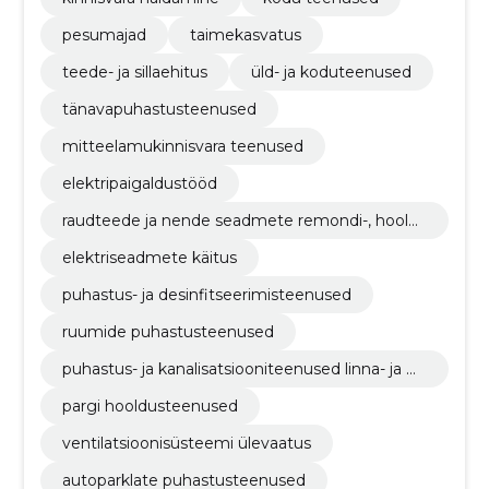
pesumajad
taimekasvatus
teede- ja sillaehitus
üld- ja koduteenused
tänavapuhastusteenused
mitteelamukinnisvara teenused
elektripaigaldustööd
raudteede ja nende seadmete remondi-, hoold
us- ja seonduvad teenused
elektriseadmete käitus
puhastus- ja desinfitseerimisteenused
ruumide puhastusteenused
puhastus- ja kanalisatsiooniteenused linna- ja m
aapiirkonnas ning nendega seonduvad teenuse
pargi hooldusteenused
d
ventilatsioonisüsteemi ülevaatus
autoparklate puhastusteenused