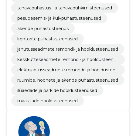
tänavapuhastus- ja tänavapühkimisteenused
pesupesemis- ja kuivpuhastusteenused
akende puhastusteenus
kontorite puhastusteenused
jahutusseadmete remondi- ja hooldusteenused
keskkütteseadmete remondi- ja hooldusteenus
ed
elektrijaotusseadmete remondi- ja hooldusteen
used
ruumide, hoonete ja akende puhastusteenused
iluaedade ja parkide hooldusteenused
maa-alade hooldusteenused