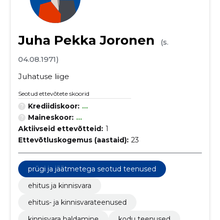
Juha Pekka Joronen
(s.
04.08.1971)
Juhatuse liige
Seotud ettevõtete skoorid
Krediidiskoor:
...
Maineskoor:
...
Aktiivseid ettevõtteid:
1
Ettevõtluskogemus (aastaid):
23
prügi ja jäätmetega seotud teenused
ehitus ja kinnisvara
ehitus- ja kinnisvarateenused
kinnisvara haldamine
kodu teenused