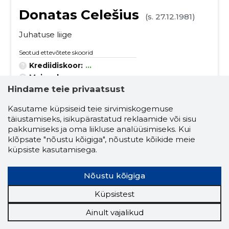
Donatas Celešius
(s. 27.12.1981)
Juhatuse liige
Seotud ettevõtete skoorid
Krediidiskoor:
...
Maineskoor:
...
Hindame teie privaatsust
Aktiivseid ettevõtteid:
5
Ettevõtluskogemus (aastaid):
1
Kasutame küpsiseid teie sirvimiskogemuse
täiustamiseks, isikupärastatud reklaamide või sisu
pakkumiseks ja oma liikluse analüüsimiseks. Kui
prügi ja jäätmetega seotud teenused
klõpsate "nõustu kõigiga", nõustute kõikide meie
energeetika
energia- ja maavarad
küpsiste kasutamisega.
küte
taimekasvatus
biodiisel
Nõustu kõigiga
määrdeõlid ja määrdeained
Küpsistest
päikeseenergiaseadmed
metallimaagid
Ainult vajalikud
räbu, dross, malmi ja terase jäätmed ja jäägid