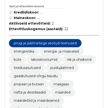
Seotud ettevõtete skoorid
Krediidiskoor:
...
Maineskoor:
...
Aktiivseid ettevõtteid:
2
Ettevõtluskogemus (aastaid):
22
prügi ja jäätmetega seotud teenused
energeetika
energia- ja maavarad
küte
laboratooriumid
riik ja ühiskond
teadusasutused
puidujäätmed
gaaskütused võrgu kaudu
propaan ja butaan
maagaas
nafta ja destillaadid
määrded
määrdeõlid ja määrdeained