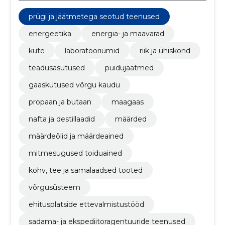
prügi ja jäätmetega seotud teenused
energeetika
energia- ja maavarad
küte
laboratooriumid
riik ja ühiskond
teadusasutused
puidujäätmed
gaaskütused võrgu kaudu
propaan ja butaan
maagaas
nafta ja destillaadid
määrded
määrdeõlid ja määrdeained
mitmesugused toiduained
kohv, tee ja samalaadsed tooted
võrgusüsteem
ehitusplatside ettevalmistustööd
sadama- ja ekspediitoragentuuride teenused