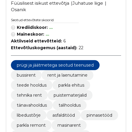
Füüsilisest isikust ettevõtja
Juhatuse liige
Osanik
Seotud ettevõtete skoorid
Krediidiskoor:
...
Maineskoor:
...
Aktiivseid ettevõtteid:
6
Ettevõtluskogemus (aastaid):
22
prügi ja jäätmetega seotud teenused
bussirent
rent ja laenutamine
teede hooldus
parkla ehitus
tehnika rent
puistematerjalid
tänavahooldus
talihooldus
libedustõrje
asfalditööd
pinnasetööd
parkla remont
masinarent