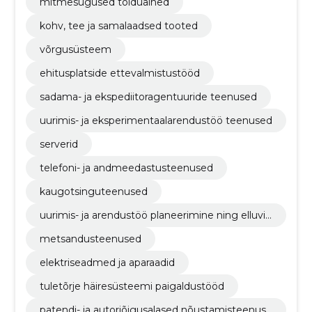
mitmesugused toiduained
kohv, tee ja samalaadsed tooted
võrgusüsteem
ehitusplatside ettevalmistustööd
sadama- ja ekspediitoragentuuride teenused
uurimis- ja eksperimentaalarendustöö teenused
serverid
telefoni- ja andmeedastusteenused
kaugotsinguteenused
uurimis- ja arendustöö planeerimine ning elluvii
mine
metsandusteenused
elektriseadmed ja aparaadid
tuletõrje häiresüsteemi paigaldustööd
patendi- ja autoriõigusalased nõustamisteenuse