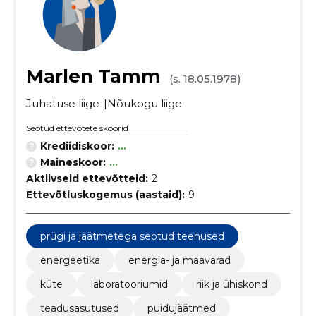
Marlen Tamm
(s. 18.05.1978)
Juhatuse liige
Nõukogu liige
Seotud ettevõtete skoorid
Krediidiskoor:
...
Maineskoor:
...
Aktiivseid ettevõtteid:
2
Ettevõtluskogemus (aastaid):
9
prügi ja jäätmetega seotud teenused
energeetika
energia- ja maavarad
küte
laboratooriumid
riik ja ühiskond
teadusasutused
puidujäätmed