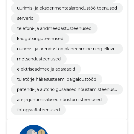
uurimis- ja eksperimentaalarendustöö teenused
serverid
telefoni- ja andmeedastusteenused
kaugotsinguteenused
uurimis- ja arendustöö planeerimine ning elluvii
mine
metsandusteenused
elektriseadmed ja aparaadid
tuletõrje häiresüsteemi paigaldustööd
patendi- ja autoriõigusalased nõustamisteenuse
d
äri- ja juhtimisalased nõustamisteenused
fotograafiateenused