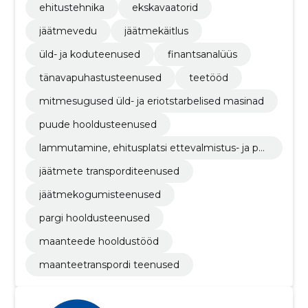
ehitustehnika
ekskavaatorid
jäätmevedu
jäätmekäitlus
üld- ja koduteenused
finantsanalüüs
tänavapuhastusteenused
teetööd
mitmesugused üld- ja eriotstarbelised masinad
puude hooldusteenused
lammutamine, ehitusplatsi ettevalmistus- ja pu
hastustööd
jäätmete transporditeenused
jäätmekogumisteenused
pargi hooldusteenused
maanteede hooldustööd
maanteetranspordi teenused