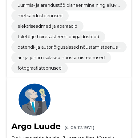
uurimis- ja arendustöö planeerimine ning elluvii
mine
metsandusteenused
elektriseadmed ja aparaadid
tuletõrje häiresüsteemi paigaldustööd
patendi- ja autoriõigusalased nõustamisteenuse
d
äri- ja juhtimisalased nõustamisteenused
fotograafiateenused
Argo Luude
(s. 05.12.1971)