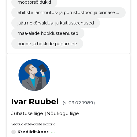
mootorsõidukid
ehitiste lammutus- ja purustustööd ja pinnase e
emaldamistööd
jäätmekõrvaldus- ja käitlusteenused
maa-alade hooldusteenused
puude ja hekkide pügamine
Ivar Ruubel
(s. 03.02.1989)
Juhatuse liige
Nõukogu liige
Seotud ettevõtete skoorid
Krediidiskoor:
...