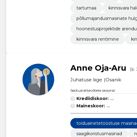
tartumaa
kinnisvara h
põllumajandusmasinate hul
hoonestusprojektide arendu
kinnisvara rentimine
ki
Anne Oja-Aru
(s.
Juhatuse liige
Osanik
Seotud ettevõtete skoorid
Krediidiskoor:
...
Maineskoor:
...
toiduainetetööstuse masin
saagikoristusmasinad
n