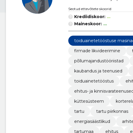
Seotud ettevõtete skoorid
Krediidiskoor:
...
Maineskoor:
...
toiduainetetööstuse masin
firmade likvideerimine
põllumajandustööriistad
kaubandus ja teenused
toiduainetetööstus
ehi
ehitus- ja kinnisvarateenuse
küttesüsteem
kortere
tartu
tartu piirkonnas
energiasäästlikud
arhit
tartumaa
ehitus
e