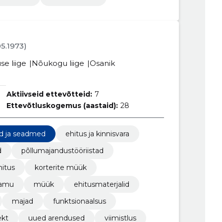
05.1973)
se liige
Nõukogu liige
Osanik
Aktiivseid ettevõtteid:
7
Ettevõtluskogemus (aastaid):
28
ad ja seadmed
ehitus ja kinnisvara
d
põllumajandustööriistad
hitus
korterite müük
lamu
müük
ehitusmaterjalid
majad
funktsionaalsus
ekt
uued arendused
viimistlus