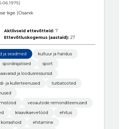
25.06.1975)
se liige
Osanik
Aktiivseid ettevõtteid:
7
Ettevõtluskogemus (aastaid):
27
ad ja seadmed
kultuur ja haridus
spordirajatised
sport
aavarad ja loodusressursid
di- ja kullerteenused
turbatooted
enused
imistööd
veoautode remonditeenused
ed
kraavikaevetööd
ehitus
 korrashoid
ehitamine