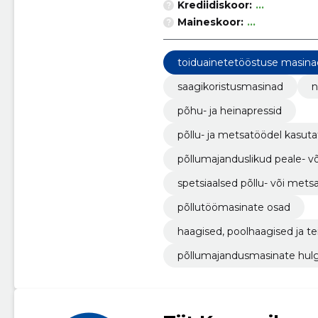
Krediidiskoor:
...
Maineskoor:
...
toiduainetetööstuse masin
saagikoristusmasinad
n
põhu- ja heinapressid
põllu- ja metsatöödel kasu
põllumajanduslikud peale- 
lhaagised
spetsiaalsed põllu- või met
põllutöömasinate osad
haagised, poolhaagised ja te
põllumajandusmasinate hul