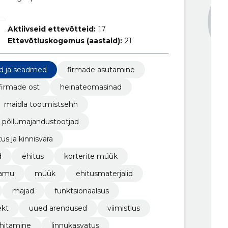
Aktiivseid ettevõtteid:
17
Ettevõtluskogemus (aastaid):
21
ad ja seadmed
firmade asutamine
firmade ost
heinateomasinad
maidla tootmistsehh
põllumajandustootjad
tus ja kinnisvara
d
ehitus
korterite müük
lamu
müük
ehitusmaterjalid
majad
funktsionaalsus
ekt
uued arendused
viimistlus
hitamine
linnukasvatus