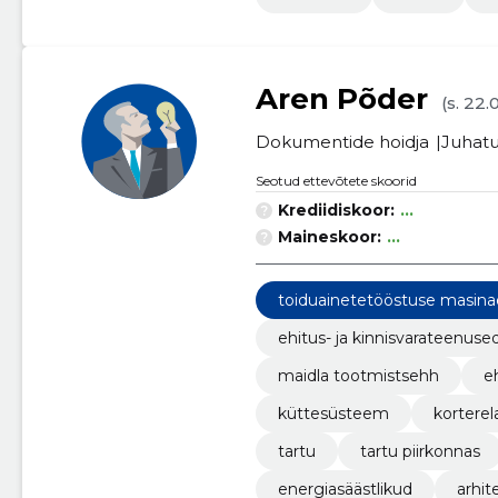
Aren Põder
(s. 22.
Dokumentide hoidja
Juhatu
Seotud ettevõtete skoorid
Krediidiskoor:
...
Maineskoor:
...
toiduainetetööstuse masin
ehitus- ja kinnisvarateenuse
maidla tootmistsehh
e
küttesüsteem
kortere
tartu
tartu piirkonnas
energiasäästlikud
arhit