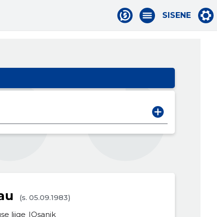
SISENE
au
(s. 05.09.1983)
se liige
Osanik