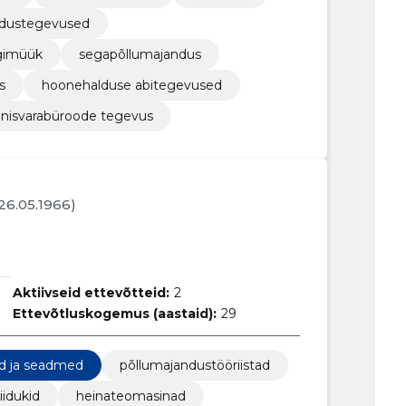
aldustegevused
gimüük
segapõllumajandus
s
hoonehalduse abitegevused
nnisvarabüroode tegevus
 26.05.1966)
Aktiivseid ettevõtteid:
2
Ettevõtluskogemus (aastaid):
29
ad ja seadmed
põllumajandustööriistad
iidukid
heinateomasinad