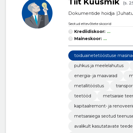
Tiit Kuusmik
(s. 
Dokumentide hoidja
Juhatu
Seotud ettevõtete skoorid
Krediidiskoor:
...
Maineskoor:
...
toiduainetetööstuse masin
puhkus ja meelelahutus
energia- ja maavarad
m
metallitööstus
transpor
teetööd
metsaraie te
kapitaalremont- ja renoveer
metsaraiega seotud teenus
avalikult kasutatavate teede