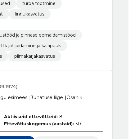
nused
turba tootmine
nt
linnukasvatus
stustööd ja pinnase eemaldamistööd
rtlik jahipidamine ja kalapüük
s
piimakarjakasvatus
.09.1974)
gu esimees
Juhatuse liige
Osanik
Aktiivseid ettevõtteid:
8
Ettevõtluskogemus (aastaid):
30