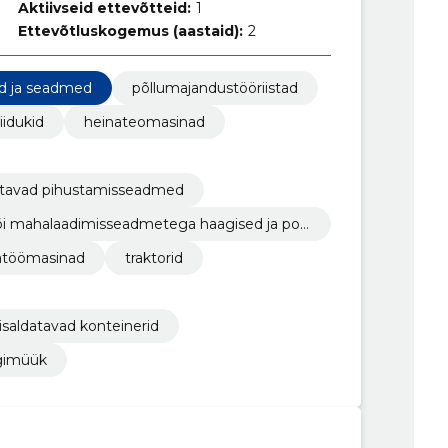
Aktiivseid ettevõtteid:
1
Ettevõtluskogemus (aastaid):
2
ad ja seadmed
põllumajandustööriistad
iidukid
heinateomasinad
tatavad pihustamisseadmed
või mahalaadimisseadmetega haagised ja poo
satöömasinad
traktorid
isaldatavad konteinerid
gimüük