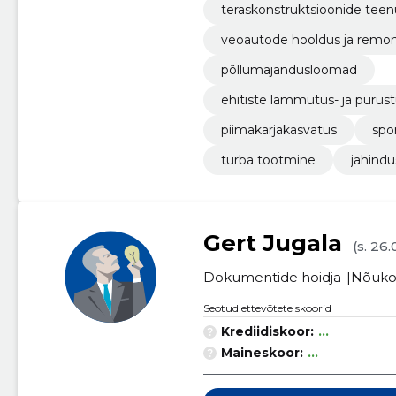
teraskonstruktsioonide tee
veoautode hooldus ja remo
põllumajandusloomad
ehitiste lammutus- ja puru
piimakarjakasvatus
spo
turba tootmine
jahindu
Gert Jugala
(s. 26
Dokumentide hoidja
Nõuko
Seotud ettevõtete skoorid
Krediidiskoor:
...
Maineskoor:
...