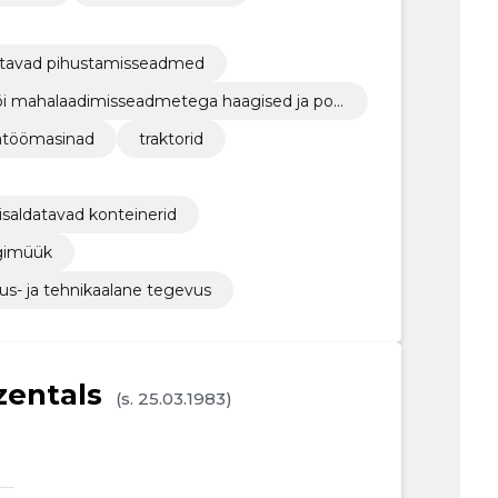
tatavad pihustamisseadmed
või mahalaadimisseadmetega haagised ja poo
satöömasinad
traktorid
isaldatavad konteinerid
gimüük
us- ja tehnikaalane tegevus
zentals
(s. 25.03.1983)