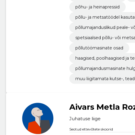
põhu- ja heinapressid
põllu- ja metsatöödel kasu
põllumajanduslikud peale- 
lhaagised
spetsiaalsed põllu- või met
põllutöömasinate osad
haagised, poolhaagised ja te
põllumajandusmasinate hul
muu liigitamata kutse-, tead
Aivars Metla Ro
Juhatuse liige
Seotud ettevõtete skoorid