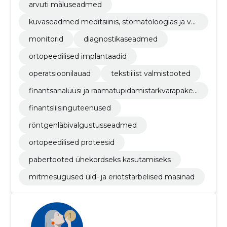
arvuti mäluseadmed
kuvaseadmed meditsiinis, stomatoloogias ja ve
terinaarias kasutamiseks
monitorid
diagnostikaseadmed
ortopeedilised implantaadid
operatsioonilauad
tekstiilist valmistooted
finantsanalüüsi ja raamatupidamistarkvarapaket
t
finantsliisinguteenused
röntgenläbivalgustusseadmed
ortopeedilised proteesid
pabertooted ühekordseks kasutamiseks
mitmesugused üld- ja eriotstarbelised masinad