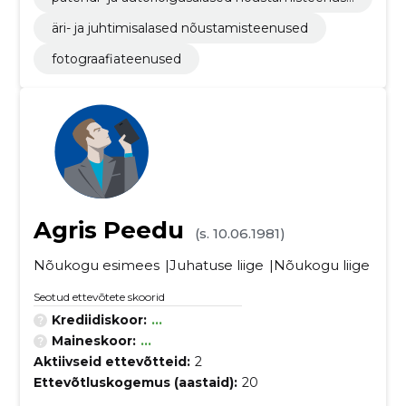
d
äri- ja juhtimisalased nõustamisteenused
fotograafiateenused
Agris Peedu
(s. 10.06.1981)
Nõukogu esimees
Juhatuse liige
Nõukogu liige
Seotud ettevõtete skoorid
Krediidiskoor:
...
Maineskoor:
...
Aktiivseid ettevõtteid:
2
Ettevõtluskogemus (aastaid):
20