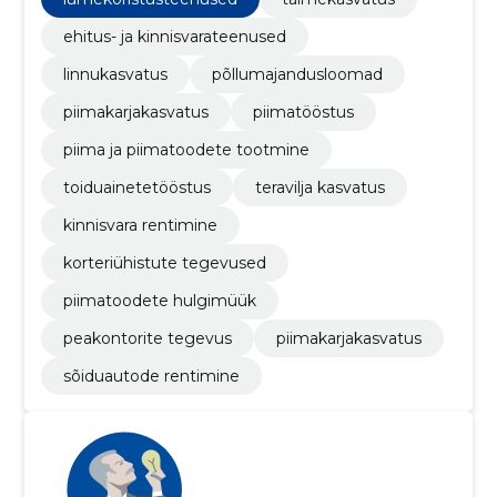
ehitus- ja kinnisvarateenused
linnukasvatus
põllumajandusloomad
piimakarjakasvatus
piimatööstus
piima ja piimatoodete tootmine
toiduainetetööstus
teravilja kasvatus
kinnisvara rentimine
korteriühistute tegevused
piimatoodete hulgimüük
peakontorite tegevus
piimakarjakasvatus
sõiduautode rentimine