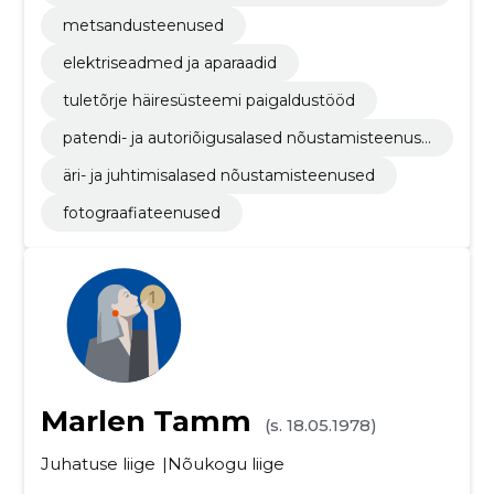
mine
metsandusteenused
elektriseadmed ja aparaadid
tuletõrje häiresüsteemi paigaldustööd
patendi- ja autoriõigusalased nõustamisteenuse
d
äri- ja juhtimisalased nõustamisteenused
fotograafiateenused
Marlen Tamm
(s. 18.05.1978)
Juhatuse liige
Nõukogu liige