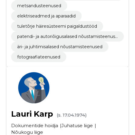
mine
metsandusteenused
elektriseadmed ja aparaadid
tuletõrje häiresüsteemi paigaldustööd
patendi- ja autoriõigusalased nõustamisteenuse
d
äri- ja juhtimisalased nõustamisteenused
fotograafiateenused
Lauri Karp
(s. 17.04.1974)
Dokumentide hoidja
Juhatuse liige
Nõukogu liige