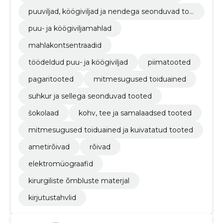
puuviljad, köögiviljad ja nendega seonduvad too
ted
puu- ja köögiviljamahlad
mahlakontsentraadid
töödeldud puu- ja köögiviljad
piimatooted
pagaritooted
mitmesugused toiduained
suhkur ja sellega seonduvad tooted
šokolaad
kohv, tee ja samalaadsed tooted
mitmesugused toiduained ja kuivatatud tooted
ametirõivad
rõivad
elektromüograafid
kirurgiliste õmbluste materjal
kirjutustahvlid