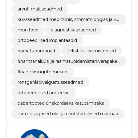
arvuti mäluseadmed
kuvaseadmed meditsiinis, stomatoloogias ja ve
terinaarias kasutamiseks
monitorid
diagnostikaseadmed
ortopeedilised implantaadid
operatsioonilauad
tekstiilist valmistooted
finantsanalüüsi ja raamatupidamistarkvarapaket
t
finantsliisinguteenused
röntgenläbivalgustusseadmed
ortopeedilised proteesid
pabertooted ühekordseks kasutamiseks
mitmesugused üld- ja eriotstarbelised masinad