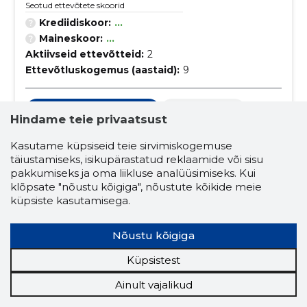
Seotud ettevõtete skoorid
Krediidiskoor:
...
Maineskoor:
...
Aktiivseid ettevõtteid:
2
Ettevõtluskogemus (aastaid):
9
lumekoristusteenused
energeetika
Hindame teie privaatsust
energia- ja maavarad
küte
Kasutame küpsiseid teie sirvimiskogemuse
laboratooriumid
riik ja ühiskond
täiustamiseks, isikupärastatud reklaamide või sisu
pakkumiseks ja oma liikluse analüüsimiseks. Kui
teadusasutused
puidujäätmed
klõpsate "nõustu kõigiga", nõustute kõikide meie
küpsiste kasutamisega.
gaaskütused võrgu kaudu
propaan ja butaan
maagaas
Nõustu kõigiga
nafta ja destillaadid
määrded
Küpsistest
määrdeõlid ja määrdeained
Ainult vajalikud
mitmesugused toiduained