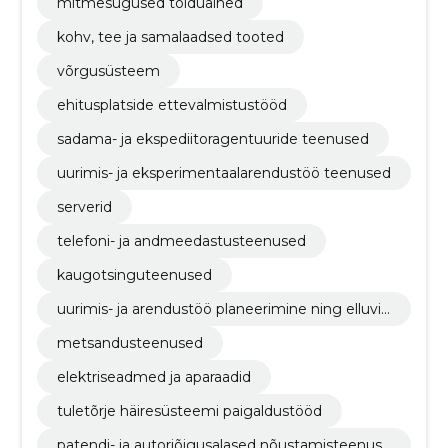
mitmesugused toiduained
kohv, tee ja samalaadsed tooted
võrgusüsteem
ehitusplatside ettevalmistustööd
sadama- ja ekspediitoragentuuride teenused
uurimis- ja eksperimentaalarendustöö teenused
serverid
telefoni- ja andmeedastusteenused
kaugotsinguteenused
uurimis- ja arendustöö planeerimine ning elluvii
mine
metsandusteenused
elektriseadmed ja aparaadid
tuletõrje häiresüsteemi paigaldustööd
patendi- ja autoriõigusalased nõustamisteenuse