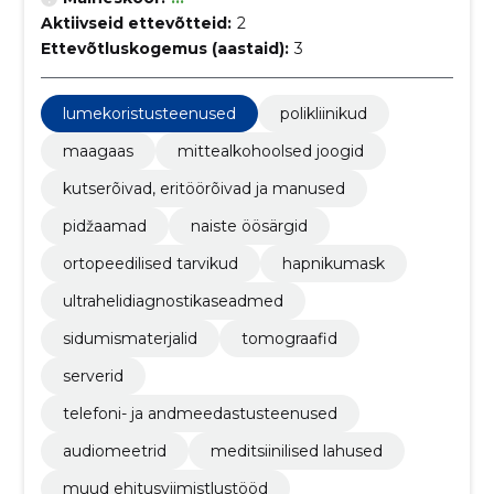
Aktiivseid ettevõtteid:
2
Ettevõtluskogemus (aastaid):
3
lumekoristusteenused
polikliinikud
maagaas
mittealkohoolsed joogid
kutserõivad, eritöörõivad ja manused
pidžaamad
naiste öösärgid
ortopeedilised tarvikud
hapnikumask
ultrahelidiagnostikaseadmed
sidumismaterjalid
tomograafid
serverid
telefoni- ja andmeedastusteenused
audiomeetrid
meditsiinilised lahused
muud ehitusviimistlustööd