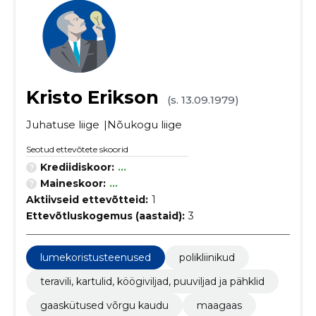
Kristo Erikson
(s. 13.09.1979)
Juhatuse liige
Nõukogu liige
Seotud ettevõtete skoorid
Krediidiskoor:
...
Maineskoor:
...
Aktiivseid ettevõtteid:
1
Ettevõtluskogemus (aastaid):
3
lumekoristusteenused
polikliinikud
teravili, kartulid, köögiviljad, puuviljad ja pähklid
gaaskütused võrgu kaudu
maagaas