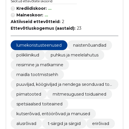
Seotud ettevõtete skoorid
Krediidiskoor:
...
Maineskoor:
...
Aktiivseid ettevõtteid:
2
Ettevõtluskogemus (aastaid):
23
lumekoristusteenused
naistenõuandlad
polikliinikud
puhkus ja meelelahutus
reisimine ja matkamine
maidla tootmistsehh
puuviljad, köögiviljad ja nendega seonduvad too
ted
piimatooted
mitmesugused toiduained
spetsiaalsed toiteained
kutserõivad, eritöörõivad ja manused
alusrõivad
t-särgid ja särgid
erirõivad