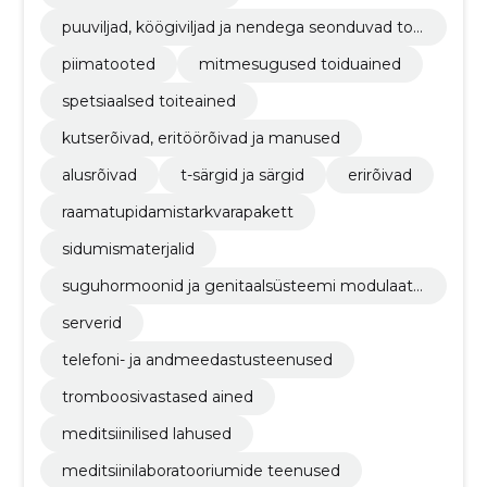
puuviljad, köögiviljad ja nendega seonduvad too
ted
piimatooted
mitmesugused toiduained
spetsiaalsed toiteained
kutserõivad, eritöörõivad ja manused
alusrõivad
t-särgid ja särgid
erirõivad
raamatupidamistarkvarapakett
sidumismaterjalid
suguhormoonid ja genitaalsüsteemi modulaato
rid
serverid
telefoni- ja andmeedastusteenused
tromboosivastased ained
meditsiinilised lahused
meditsiinilaboratooriumide teenused