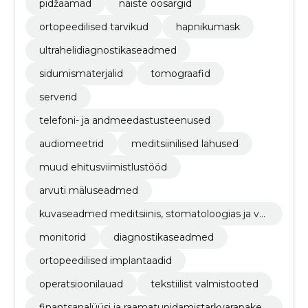
pidžaamad
naiste öösärgid
ortopeedilised tarvikud
hapnikumask
ultrahelidiagnostikaseadmed
sidumismaterjalid
tomograafid
serverid
telefoni- ja andmeedastusteenused
audiomeetrid
meditsiinilised lahused
muud ehitusviimistlustööd
arvuti mäluseadmed
kuvaseadmed meditsiinis, stomatoloogias ja ve
terinaarias kasutamiseks
monitorid
diagnostikaseadmed
ortopeedilised implantaadid
operatsioonilauad
tekstiilist valmistooted
finantsanalüüsi ja raamatupidamistarkvarapaket