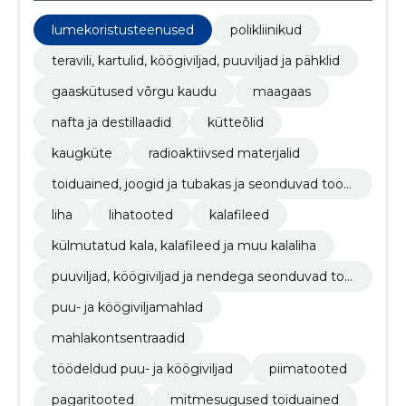
lumekoristusteenused
polikliinikud
teravili, kartulid, köögiviljad, puuviljad ja pähklid
gaaskütused võrgu kaudu
maagaas
nafta ja destillaadid
kütteõlid
kaugküte
radioaktiivsed materjalid
toiduained, joogid ja tubakas ja seonduvad toot
ed
liha
lihatooted
kalafileed
külmutatud kala, kalafileed ja muu kalaliha
puuviljad, köögiviljad ja nendega seonduvad too
ted
puu- ja köögiviljamahlad
mahlakontsentraadid
töödeldud puu- ja köögiviljad
piimatooted
pagaritooted
mitmesugused toiduained