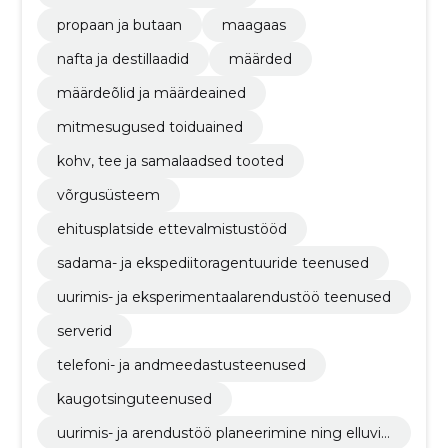
propaan ja butaan
maagaas
nafta ja destillaadid
määrded
määrdeõlid ja määrdeained
mitmesugused toiduained
kohv, tee ja samalaadsed tooted
võrgusüsteem
ehitusplatside ettevalmistustööd
sadama- ja ekspediitoragentuuride teenused
uurimis- ja eksperimentaalarendustöö teenused
serverid
telefoni- ja andmeedastusteenused
kaugotsinguteenused
uurimis- ja arendustöö planeerimine ning elluvii