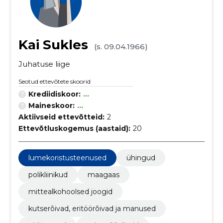
Kai Sukles
(s. 09.04.1966)
Juhatuse liige
Seotud ettevõtete skoorid
Krediidiskoor:
...
Maineskoor:
...
Aktiivseid ettevõtteid:
2
Ettevõtluskogemus (aastaid):
20
lumekoristusteenused
ühingud
polikliinikud
maagaas
mittealkohoolsed joogid
kutserõivad, eritöörõivad ja manused