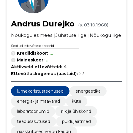
Andrus Durejko
(s. 03.10.1968)
Nõukogu esimees
Juhatuse liige
Nõukogu liige
Seotud ettevõtete skoorid
Krediidiskoor:
...
Maineskoor:
...
Aktiivseid ettevõtteid:
4
Ettevõtluskogemus (aastaid):
27
lumekoristusteenused
energeetika
energia- ja maavarad
küte
laboratooriumid
riik ja ühiskond
teadusasutused
puidujäätmed
gaaskütused võrgu kaudu