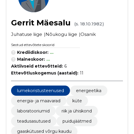
Gerrit Mäesalu
(s. 18.10.1982)
Juhatuse liige
Nõukogu liige
Osanik
Seotud ettevõtete skoorid
Krediidiskoor:
...
Maineskoor:
...
Aktiivseid ettevõtteid:
6
Ettevõtluskogemus (aastaid):
11
lumekoristusteenused
energeetika
energia- ja maavarad
küte
laboratooriumid
riik ja ühiskond
teadusasutused
puidujäätmed
gaaskütused võrgu kaudu