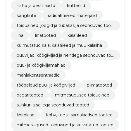
nafta ja destillaadid
kütteõlid
kaugküte
radioaktiivsed materjalid
toiduained, joogid ja tubakas ja seonduvad toot
ed
liha
lihatooted
kalafileed
külmutatud kala, kalafileed ja muu kalaliha
puuviljad, köögiviljad ja nendega seonduvad too
ted
puu- ja köögiviljamahlad
mahlakontsentraadid
töödeldud puu- ja köögiviljad
piimatooted
pagaritooted
mitmesugused toiduained
suhkur ja sellega seonduvad tooted
šokolaad
kohv, tee ja samalaadsed tooted
mitmesugused toiduained ja kuivatatud tooted