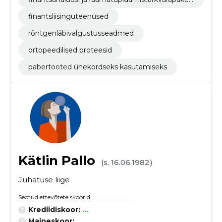
t
finantsliisinguteenused
röntgenläbivalgustusseadmed
ortopeedilised proteesid
pabertooted ühekordseks kasutamiseks
Kätlin Pallo
(s. 16.06.1982)
Juhatuse liige
Seotud ettevõtete skoorid
Krediidiskoor:
...
Maineskoor:
...