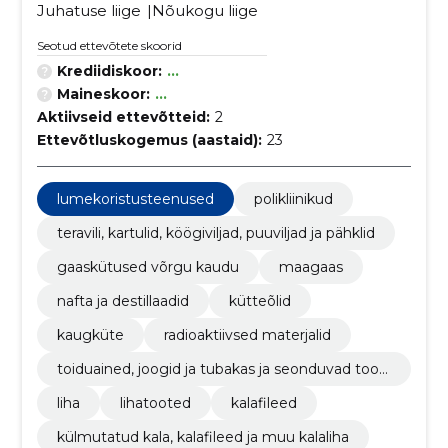
Juhatuse liige
Nõukogu liige
Seotud ettevõtete skoorid
Krediidiskoor:
...
Maineskoor:
...
Aktiivseid ettevõtteid:
2
Ettevõtluskogemus (aastaid):
23
lumekoristusteenused
polikliinikud
teravili, kartulid, köögiviljad, puuviljad ja pähklid
gaaskütused võrgu kaudu
maagaas
nafta ja destillaadid
kütteõlid
kaugküte
radioaktiivsed materjalid
toiduained, joogid ja tubakas ja seonduvad toot
ed
liha
lihatooted
kalafileed
külmutatud kala, kalafileed ja muu kalaliha