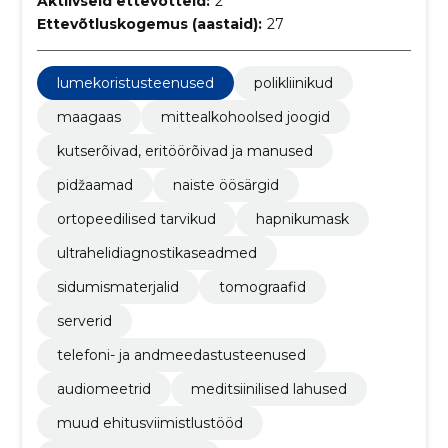
Aktiivseid ettevõtteid:
2
Ettevõtluskogemus (aastaid):
27
lumekoristusteenused
polikliinikud
maagaas
mittealkohoolsed joogid
kutserõivad, eritöörõivad ja manused
pidžaamad
naiste öösärgid
ortopeedilised tarvikud
hapnikumask
ultrahelidiagnostikaseadmed
sidumismaterjalid
tomograafid
serverid
telefoni- ja andmeedastusteenused
audiomeetrid
meditsiinilised lahused
muud ehitusviimistlustööd