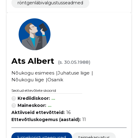
röntgenläbivalgustusseadmed
Ats Albert
(s. 30.05.1988)
Nõukogu esimees
Juhatuse liige
Nõukogu liige
Osanik
Seotud ettevõtete skoorid
Krediidiskoor:
...
Maineskoor:
...
Aktiivseid ettevõtteid:
16
Ettevõtluskogemus (aastaid):
11
lumekoristusteenused
taimekasvatus