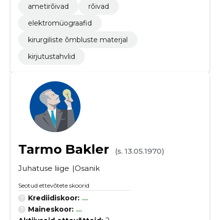
ametirõivad
rõivad
elektromüograafid
kirurgiliste õmbluste materjal
kirjutustahvlid
Tarmo Bakler
(s. 13.05.1970)
Juhatuse liige
Osanik
Seotud ettevõtete skoorid
Krediidiskoor:
...
Maineskoor:
...