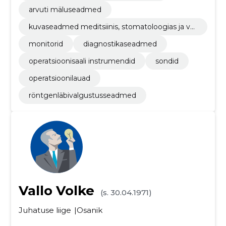
arvuti mäluseadmed
kuvaseadmed meditsiinis, stomatoloogias ja ve
terinaarias kasutamiseks
monitorid
diagnostikaseadmed
operatsioonisaali instrumendid
sondid
operatsioonilauad
röntgenläbivalgustusseadmed
Vallo Volke
(s. 30.04.1971)
Juhatuse liige
Osanik