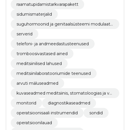
raamatupidamistarkvarapakett
sidumismaterjalid
suguhormoonid ja genitaalsüsteemi modulaato
rid
serverid
telefoni- ja andmeedastusteenused
tromboosivastased ained
meditsiinilised lahused
meditsiinilaboratooriumide teenused
arvuti mäluseadmed
kuvaseadmed meditsiinis, stomatoloogias ja ve
terinaarias kasutamiseks
monitorid
diagnostikaseadmed
operatsioonisaali instrumendid
sondid
operatsioonilauad