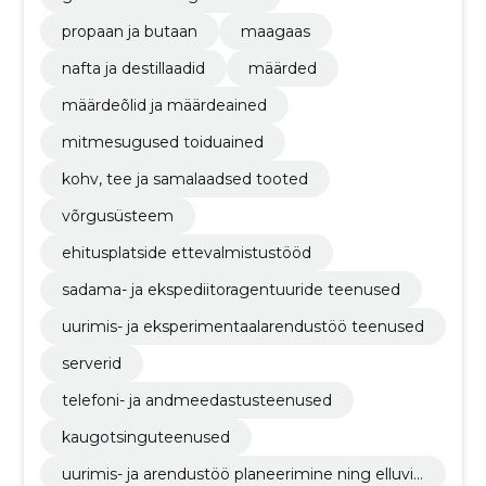
propaan ja butaan
maagaas
nafta ja destillaadid
määrded
määrdeõlid ja määrdeained
mitmesugused toiduained
kohv, tee ja samalaadsed tooted
võrgusüsteem
ehitusplatside ettevalmistustööd
sadama- ja ekspediitoragentuuride teenused
uurimis- ja eksperimentaalarendustöö teenused
serverid
telefoni- ja andmeedastusteenused
kaugotsinguteenused
uurimis- ja arendustöö planeerimine ning elluvii