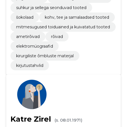
suhkur ja sellega seonduvad tooted
šokolaad
kohv, tee ja samalaadsed tooted
mitmesugused toiduained ja kuivatatud tooted
ametirõivad
rõivad
elektromüograafid
kirurgiliste õmbluste materjal
kirjutustahvlid
Katre Zirel
(s. 08.01.1971)