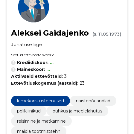
Aleksei Gaidajenko
(s. 11.05.1973)
Juhatuse liige
Seotud ettevõtete skoorid
Krediidiskoor:
...
Maineskoor:
...
Aktiivseid ettevõtteid:
3
Ettevõtluskogemus (aastaid):
23
lumekoristusteenused
naistenõuandlad
polikliinikud
puhkus ja meelelahutus
reisimine ja matkamine
maidla tootmistsehh