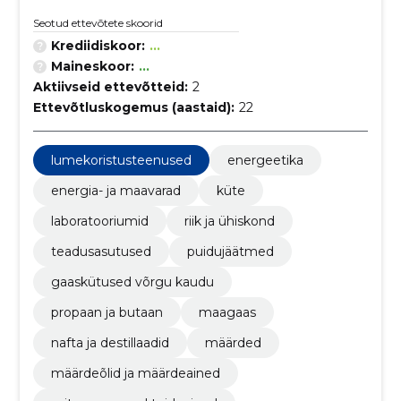
Seotud ettevõtete skoorid
Krediidiskoor:
...
Maineskoor:
...
Aktiivseid ettevõtteid:
2
Ettevõtluskogemus (aastaid):
22
lumekoristusteenused
energeetika
energia- ja maavarad
küte
laboratooriumid
riik ja ühiskond
teadusasutused
puidujäätmed
gaaskütused võrgu kaudu
propaan ja butaan
maagaas
nafta ja destillaadid
määrded
määrdeõlid ja määrdeained