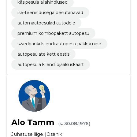
käsipesula allahindlused
ise-teenindusega pesutänavad
automaatpesulad autodele
premium kombopakett autopesu
swedbanki kliendi autopesu pakkumine
autopesulate kett eestis
autopesula kliendilojaalsuskaart
Alo Tamm
(s. 30.08.1976)
Juhatuse liige
Osanik