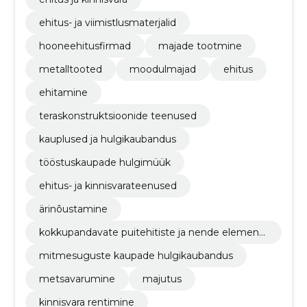
ehitus- ja viimistlusmaterjalid
hooneehitusfirmad
majade tootmine
metalltooted
moodulmajad
ehitus
ehitamine
teraskonstruktsioonide teenused
kauplused ja hulgikaubandus
tööstuskaupade hulgimüük
ehitus- ja kinnisvarateenused
ärinõustamine
kokkupandavate puitehitiste ja nende elementi
de tootmine
mitmesuguste kaupade hulgikaubandus
metsavarumine
majutus
kinnisvara rentimine