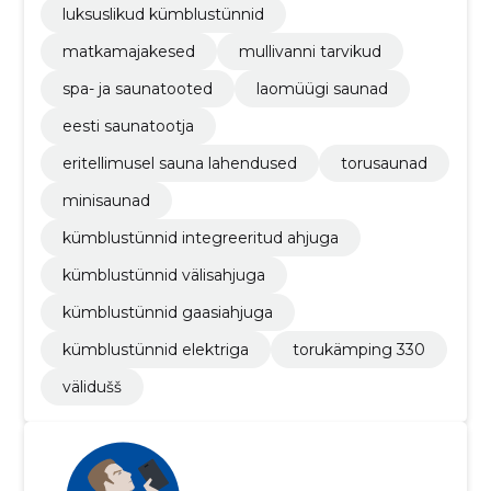
luksuslikud kümblustünnid
matkamajakesed
mullivanni tarvikud
spa- ja saunatooted
laomüügi saunad
eesti saunatootja
eritellimusel sauna lahendused
torusaunad
minisaunad
kümblustünnid integreeritud ahjuga
kümblustünnid välisahjuga
kümblustünnid gaasiahjuga
kümblustünnid elektriga
torukämping 330
välidušš