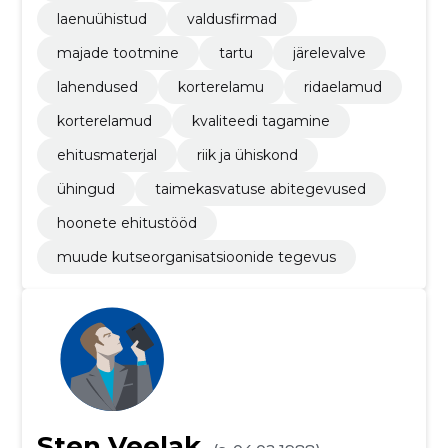
laenuühistud
valdusfirmad
majade tootmine
tartu
järelevalve
lahendused
korterelamu
ridaelamud
korterelamud
kvaliteedi tagamine
ehitusmaterjal
riik ja ühiskond
ühingud
taimekasvatuse abitegevused
hoonete ehitustööd
muude kutseorganisatsioonide tegevus
Sten Veelak