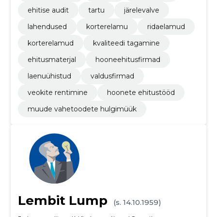
ehitise audit
tartu
järelevalve
lahendused
korterelamu
ridaelamud
korterelamud
kvaliteedi tagamine
ehitusmaterjal
hooneehitusfirmad
laenuühistud
valdusfirmad
veokite rentimine
hoonete ehitustööd
muude vahetoodete hulgimüük
Lembit Lump
(s. 14.10.1959)