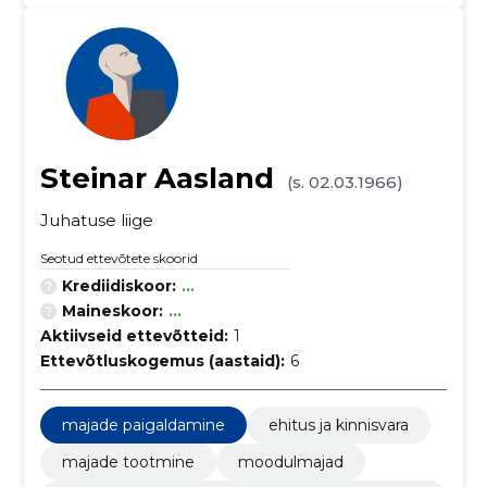
Steinar Aasland
(s. 02.03.1966)
Juhatuse liige
Seotud ettevõtete skoorid
Krediidiskoor:
...
Maineskoor:
...
Aktiivseid ettevõtteid:
1
Ettevõtluskogemus (aastaid):
6
majade paigaldamine
ehitus ja kinnisvara
majade tootmine
moodulmajad