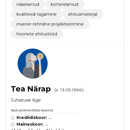
ridaelamud
korterelamud
kvaliteedi tagamine
ehitusmaterjal
insener-tehniline projekteerimine
hoonete ehitustööd
Tea Närap
(s. 13.05.1966)
Juhatuse liige
Seotud ettevõtete skoorid
Krediidiskoor:
...
Maineskoor:
...