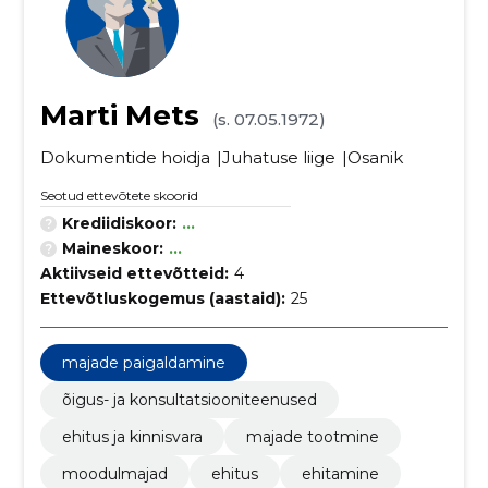
Marti Mets
(s. 07.05.1972)
Dokumentide hoidja
Juhatuse liige
Osanik
Seotud ettevõtete skoorid
Krediidiskoor:
...
Maineskoor:
...
Aktiivseid ettevõtteid:
4
Ettevõtluskogemus (aastaid):
25
majade paigaldamine
õigus- ja konsultatsiooniteenused
ehitus ja kinnisvara
majade tootmine
moodulmajad
ehitus
ehitamine