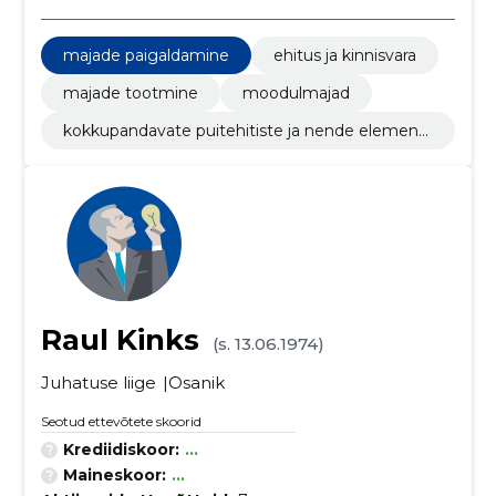
majade paigaldamine
ehitus ja kinnisvara
majade tootmine
moodulmajad
kokkupandavate puitehitiste ja nende elementi
de tootmine
Raul Kinks
(s. 13.06.1974)
Juhatuse liige
Osanik
Seotud ettevõtete skoorid
Krediidiskoor:
...
Maineskoor:
...