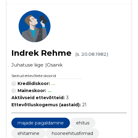
Indrek Rehme
(s. 20.08.1982)
Juhatuse liige
Osanik
Seotud ettevõtete skoorid
Krediidiskoor:
...
Maineskoor:
...
Aktiivseid ettevõtteid:
3
Ettevõtluskogemus (aastaid):
21
majade paigaldamine
ehitus
ehitamine
hooneehitusfirmad