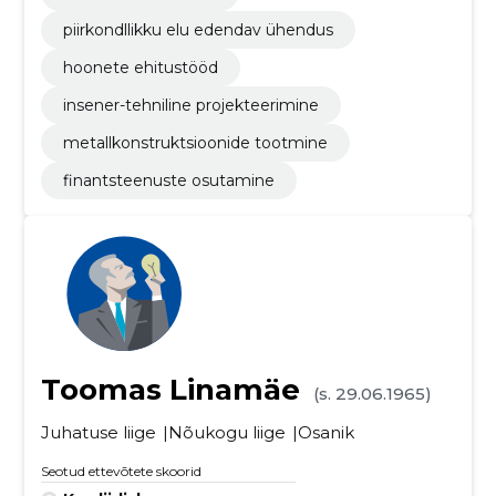
piirkondllikku elu edendav ühendus
hoonete ehitustööd
insener-tehniline projekteerimine
metallkonstruktsioonide tootmine
finantsteenuste osutamine
Toomas Linamäe
(s. 29.06.1965)
Juhatuse liige
Nõukogu liige
Osanik
Seotud ettevõtete skoorid