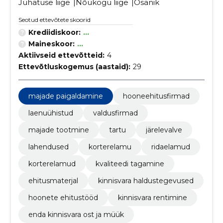
Juhatuse liige
Nõukogu liige
Osanik
Seotud ettevõtete skoorid
Krediidiskoor:
...
Maineskoor:
...
Aktiivseid ettevõtteid:
4
Ettevõtluskogemus (aastaid):
29
majade paigaldamine
hooneehitusfirmad
laenuühistud
valdusfirmad
majade tootmine
tartu
järelevalve
lahendused
korterelamu
ridaelamud
korterelamud
kvaliteedi tagamine
ehitusmaterjal
kinnisvara haldustegevused
hoonete ehitustööd
kinnisvara rentimine
enda kinnisvara ost ja müük