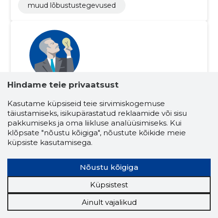
muud lõbustustegevused
Hindame teie privaatsust
Tarvo Kuusk
(s. 27.07.1977)
Kasutame küpsiseid teie sirvimiskogemuse
täiustamiseks, isikupärastatud reklaamide või sisu
Juhatuse liige
Osanik
pakkumiseks ja oma liikluse analüüsimiseks. Kui
klõpsate "nõustu kõigiga", nõustute kõikide meie
Seotud ettevõtete skoorid
küpsiste kasutamisega.
Krediidiskoor:
...
Maineskoor:
...
Nõustu kõigiga
Aktiivseid ettevõtteid:
7
Ettevõtluskogemus (aastaid):
16
Küpsistest
Ainult vajalikud
majade paigaldamine
privaatkontor