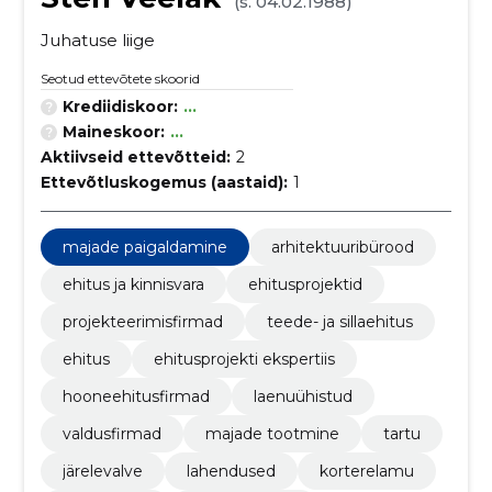
(s. 04.02.1988)
Juhatuse liige
Seotud ettevõtete skoorid
Krediidiskoor:
...
Maineskoor:
...
Aktiivseid ettevõtteid:
2
Ettevõtluskogemus (aastaid):
1
majade paigaldamine
arhitektuuribürood
ehitus ja kinnisvara
ehitusprojektid
projekteerimisfirmad
teede- ja sillaehitus
ehitus
ehitusprojekti ekspertiis
hooneehitusfirmad
laenuühistud
valdusfirmad
majade tootmine
tartu
järelevalve
lahendused
korterelamu