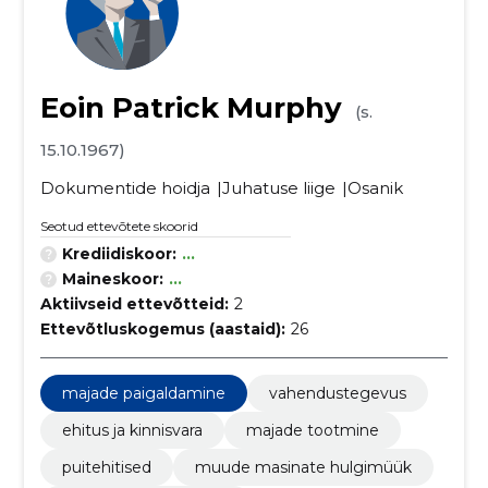
Eoin Patrick Murphy
(s.
15.10.1967)
Dokumentide hoidja
Juhatuse liige
Osanik
Seotud ettevõtete skoorid
Krediidiskoor:
...
Maineskoor:
...
Aktiivseid ettevõtteid:
2
Ettevõtluskogemus (aastaid):
26
majade paigaldamine
vahendustegevus
ehitus ja kinnisvara
majade tootmine
puitehitised
muude masinate hulgimüük