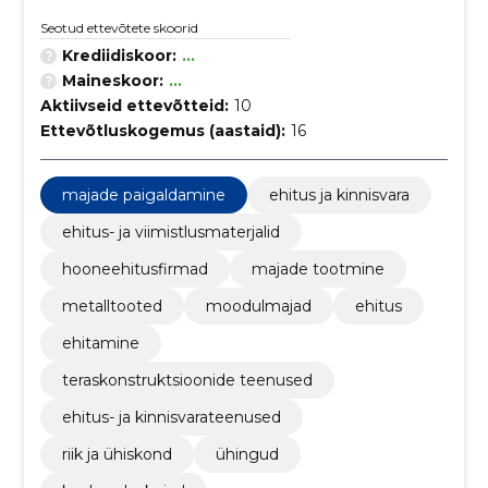
Seotud ettevõtete skoorid
Krediidiskoor:
...
Maineskoor:
...
Aktiivseid ettevõtteid:
10
Ettevõtluskogemus (aastaid):
16
majade paigaldamine
ehitus ja kinnisvara
ehitus- ja viimistlusmaterjalid
hooneehitusfirmad
majade tootmine
metalltooted
moodulmajad
ehitus
ehitamine
teraskonstruktsioonide teenused
ehitus- ja kinnisvarateenused
riik ja ühiskond
ühingud