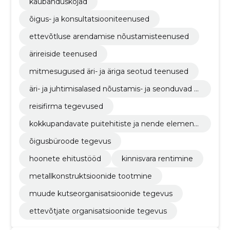
kaubanduskojad
õigus- ja konsultatsiooniteenused
ettevõtluse arendamise nõustamisteenused
ärireiside teenused
mitmesugused äri- ja äriga seotud teenused
äri- ja juhtimisalased nõustamis- ja seonduvad t
eenused
reisifirma tegevused
kokkupandavate puitehitiste ja nende elementi
de tootmine
õigusbüroode tegevus
hoonete ehitustööd
kinnisvara rentimine
metallkonstruktsioonide tootmine
muude kutseorganisatsioonide tegevus
ettevõtjate organisatsioonide tegevus