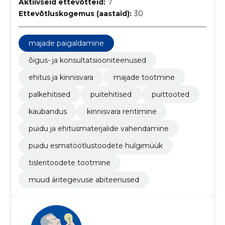
Aktiivseid ettevõtteid:
7
Ettevõtluskogemus (aastaid):
30
majade paigaldamine
õigus- ja konsultatsiooniteenused
ehitus ja kinnisvara
majade tootmine
palkehitised
puitehitised
puittooted
kaubandus
kinnisvara rentimine
puidu ja ehitusmaterjalide vahendamine
puidu esmatöötlustoodete hulgimüük
tisleritoodete tootmine
muud äritegevuse abiteenused