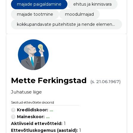
majade paigaldamine
ehitus ja kinnisvara
majade tootmine
moodulmajad
kokkupandavate puitehitiste ja nende elementi
de tootmine
Mette Ferkingstad
(s. 21.06.1967)
Juhatuse liige
Seotud ettevõtete skoorid
Krediidiskoor:
...
Maineskoor:
...
Aktiivseid ettevõtteid:
1
Ettevõtluskogemus (aastaid):
1