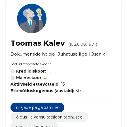
Toomas Kalev
(s. 26.08.1971)
Dokumentide hoidja
Juhatuse liige
Osanik
Seotud ettevõtete skoorid
Krediidiskoor:
...
Maineskoor:
...
Aktiivseid ettevõtteid:
13
Ettevõtluskogemus (aastaid):
30
majade paigaldamine
õigus- ja konsultatsiooniteenused
ehitus ja kinnisvara