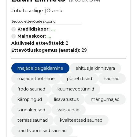
Juhatuse liige
Osanik
Seotud ettevõtete skoorid
Krediidiskoor:
...
Maineskoor:
...
Aktiivseid ettevõtteid:
2
Ettevõtluskogemus (aastaid):
29
majade paigaldamine
ehitus ja kinnisvara
majade tootmine
puitehitised
saunad
frodo saunad
kuumaveetünnid
kämpingud
lisavarustus
mängumajad
saunakerised
välisaunad
terrassisaunad
kvaliteetsed saunad
traditsioonilised saunad