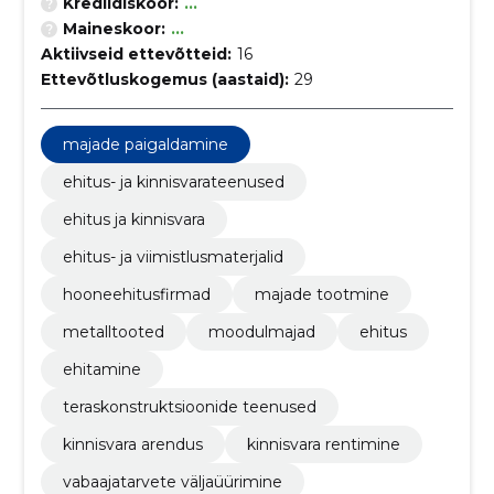
Krediidiskoor:
...
Maineskoor:
...
Aktiivseid ettevõtteid:
16
Ettevõtluskogemus (aastaid):
29
majade paigaldamine
ehitus- ja kinnisvarateenused
ehitus ja kinnisvara
ehitus- ja viimistlusmaterjalid
hooneehitusfirmad
majade tootmine
metalltooted
moodulmajad
ehitus
ehitamine
teraskonstruktsioonide teenused
kinnisvara arendus
kinnisvara rentimine
vabaajatarvete väljaüürimine