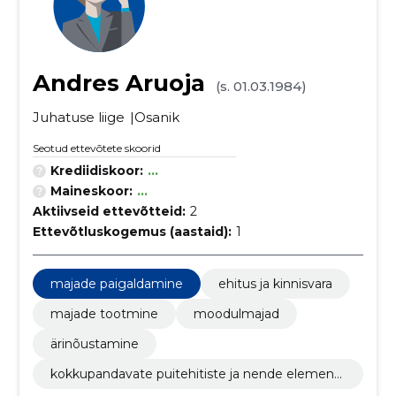
Andres Aruoja
(s. 01.03.1984)
Juhatuse liige
Osanik
Seotud ettevõtete skoorid
Krediidiskoor:
...
Maineskoor:
...
Aktiivseid ettevõtteid:
2
Ettevõtluskogemus (aastaid):
1
majade paigaldamine
ehitus ja kinnisvara
majade tootmine
moodulmajad
ärinõustamine
kokkupandavate puitehitiste ja nende elementi
de tootmine