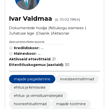
Ivar Valdmaa
(s. 10.02.1964)
Dokumentide hoidja
Nõukogu esimees
Juhatuse liige
Osanik
Aktsionär
Seotud ettevõtete skoorid
Krediidiskoor:
...
Maineskoor:
...
Aktiivseid ettevõtteid:
21
Ettevõtluskogemus (aastaid):
30
majade paigaldamine
investeerimisfirmad
ehitus ja kinnisvara
ehitus- ja viimistlusmaterjalid
hooneehitusfirmad
majade tootmine