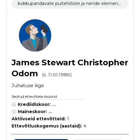
kokkupandavate puitehitiste ja nende elementi
de tootmine
James Stewart Christopher
Odom
(s. 11.01.1986)
Juhatuse liige
Seotud ettevõtete skoorid
Krediidiskoor:
...
Maineskoor:
...
Aktiivseid ettevõtteid:
1
Ettevõtluskogemus (aastaid):
4