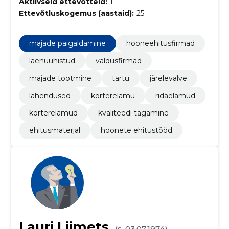
Aktiivseid ettevõtteid:
1
Ettevõtluskogemus (aastaid):
25
majade paigaldamine
hooneehitusfirmad
laenuühistud
valdusfirmad
majade tootmine
tartu
järelevalve
lahendused
korterelamu
ridaelamud
korterelamud
kvaliteedi tagamine
ehitusmaterjal
hoonete ehitustööd
Lauri Liimets
(s. 03.07.1974)