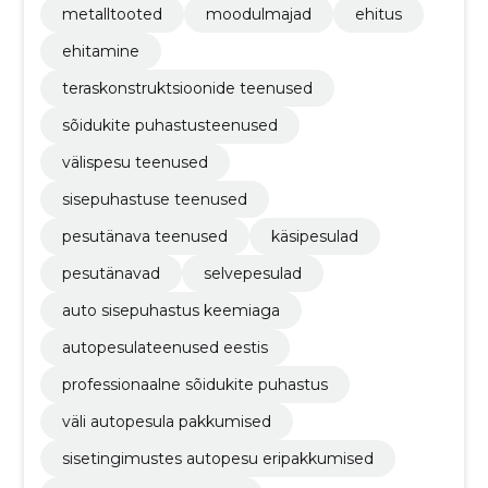
metalltooted
moodulmajad
ehitus
ehitamine
teraskonstruktsioonide teenused
sõidukite puhastusteenused
välispesu teenused
sisepuhastuse teenused
pesutänava teenused
käsipesulad
pesutänavad
selvepesulad
auto sisepuhastus keemiaga
autopesulateenused eestis
professionaalne sõidukite puhastus
väli autopesula pakkumised
sisetingimustes autopesu eripakkumised