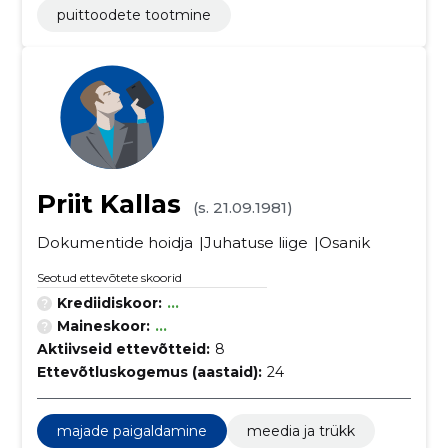
puittoodete tootmine
Priit Kallas
(s. 21.09.1981)
Dokumentide hoidja
Juhatuse liige
Osanik
Seotud ettevõtete skoorid
Krediidiskoor:
...
Maineskoor:
...
Aktiivseid ettevõtteid:
8
Ettevõtluskogemus (aastaid):
24
majade paigaldamine
meedia ja trükk