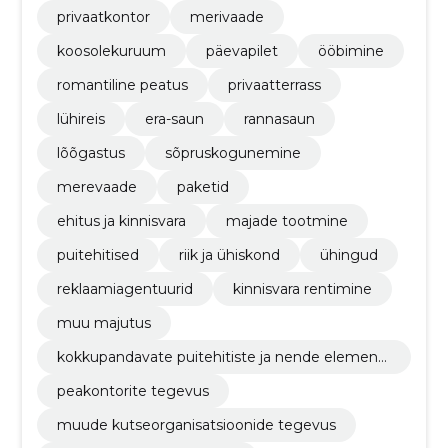
privaatkontor
merivaade
koosolekuruum
päevapilet
ööbimine
romantiline peatus
privaatterrass
lühireis
era-saun
rannasaun
lõõgastus
sõpruskogunemine
merevaade
paketid
ehitus ja kinnisvara
majade tootmine
puitehitised
riik ja ühiskond
ühingud
reklaamiagentuurid
kinnisvara rentimine
muu majutus
kokkupandavate puitehitiste ja nende elementi
de tootmine
peakontorite tegevus
muude kutseorganisatsioonide tegevus