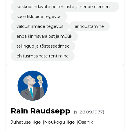
kokkupandavate puitehitiste ja nende elementi
de tootmine
spordiklubide tegevus
valdusfirmade tegevus
ärinõustamine
enda kinnisvara ost ja müük
tellingud ja tõsteseadmed
ehitusmasinate rentimine
Rain Raudsepp
(s. 28.09.1977)
Juhatuse liige
Nõukogu liige
Osanik