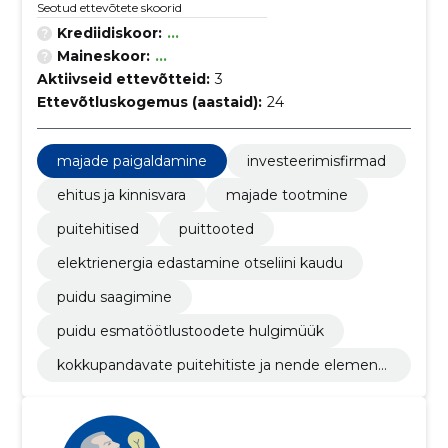
Seotud ettevõtete skoorid
Krediidiskoor:
...
Maineskoor:
...
Aktiivseid ettevõtteid:
3
Ettevõtluskogemus (aastaid):
24
majade paigaldamine
investeerimisfirmad
ehitus ja kinnisvara
majade tootmine
puitehitised
puittooted
elektrienergia edastamine otseliini kaudu
puidu saagimine
puidu esmatöötlustoodete hulgimüük
kokkupandavate puitehitiste ja nende elementi
de tootmine