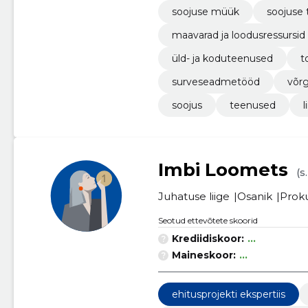
soojuse müük
soojuse
maavarad ja loodusressursid
üld- ja koduteenused
t
surveseadmetööd
võr
soojus
teenused
l
Imbi Loomets
(s
Juhatuse liige
Osanik
Proku
Seotud ettevõtete skoorid
Krediidiskoor:
...
Maineskoor:
...
ehitusprojekti ekspertiis