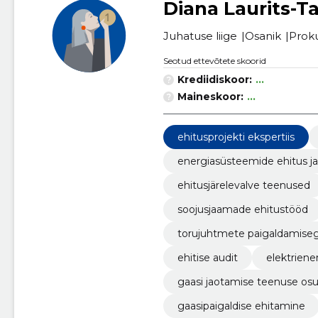
Diana Laurits-T
Juhatuse liige
Osanik
Proku
Seotud ettevõtete skoorid
Krediidiskoor:
...
Maineskoor:
...
ehitusprojekti ekspertiis
energiasüsteemide ehitus j
ehitusjärelevalve teenused
soojusjaamade ehitustööd
torujuhtmete paigaldamiseg
ehitise audit
elektriene
gaasi jaotamise teenuse os
gaasipaigaldise ehitamine