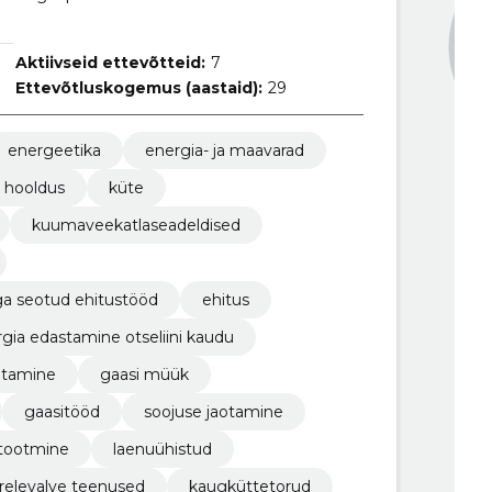
Aktiivseid ettevõtteid:
7
Ettevõtluskogemus (aastaid):
29
energeetika
energia- ja maavarad
a hooldus
küte
kuumaveekatlaseadeldised
a seotud ehitustööd
ehitus
rgia edastamine otseliini kaudu
utamine
gaasi müük
gaasitööd
soojuse jaotamine
 tootmine
laenuühistud
ärelevalve teenused
kaugküttetorud