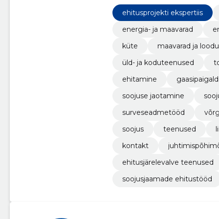
ehitusprojekti ekspertiis
energia- ja maavarad
e
küte
maavarad ja loodu
üld- ja koduteenused
t
ehitamine
gaasipaigald
soojuse jaotamine
soo
surveseadmetööd
võr
soojus
teenused
l
kontakt
juhtimispõhim
ehitusjärelevalve teenused
soojusjaamade ehitustööd