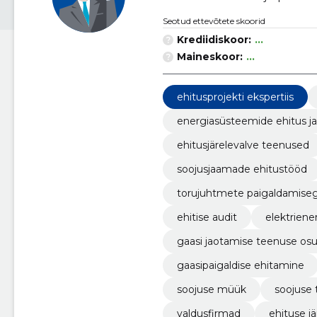
Seotud ettevõtete skoorid
Krediidiskoor:
...
Maineskoor:
...
ehitusprojekti ekspertiis
energiasüsteemide ehitus j
ehitusjärelevalve teenused
soojusjaamade ehitustööd
torujuhtmete paigaldamiseg
ehitise audit
elektriene
gaasi jaotamise teenuse os
gaasipaigaldise ehitamine
soojuse müük
soojuse
valdusfirmad
ehituse j