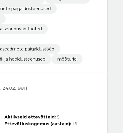
admete paigaldusteenused
 ja seonduvad tooted
liimaseadmete paigaldustööd
- ja hooldusteenused
mõõturid
s. 24.02.1981)
Aktiivseid ettevõtteid:
5
Ettevõtluskogemus (aastaid):
16