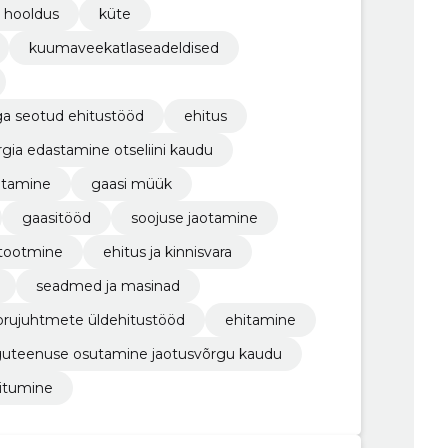
a hooldus
küte
kuumaveekatlaseadeldised
a seotud ehitustööd
ehitus
rgia edastamine otseliini kaudu
utamine
gaasi müük
gaasitööd
soojuse jaotamine
 tootmine
ehitus ja kinnisvara
seadmed ja masinad
orujuhtmete üldehitustööd
ehitamine
guteenuse osutamine jaotusvõrgu kaudu
iitumine