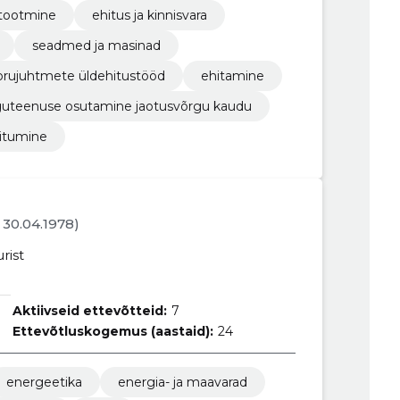
 tootmine
ehitus ja kinnisvara
seadmed ja masinad
orujuhtmete üldehitustööd
ehitamine
guteenuse osutamine jaotusvõrgu kaudu
iitumine
. 30.04.1978)
rist
Aktiivseid ettevõtteid:
7
Ettevõtluskogemus (aastaid):
24
energeetika
energia- ja maavarad