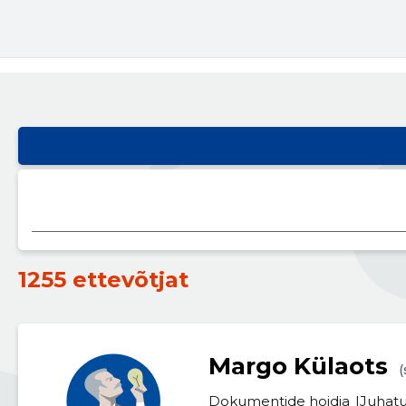
1255 ettevõtjat
Margo Külaots
(
Dokumentide hoidja
Juhatu