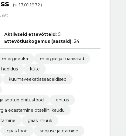
ass
(s. 17.01.1972)
rist
Aktiivseid ettevõtteid:
5
Ettevõtluskogemus (aastaid):
24
energeetika
energia- ja maavarad
a hooldus
küte
kuumaveekatlaseadeldised
a seotud ehitustööd
ehitus
rgia edastamine otseliini kaudu
utamine
gaasi müük
gaasitööd
soojuse jaotamine