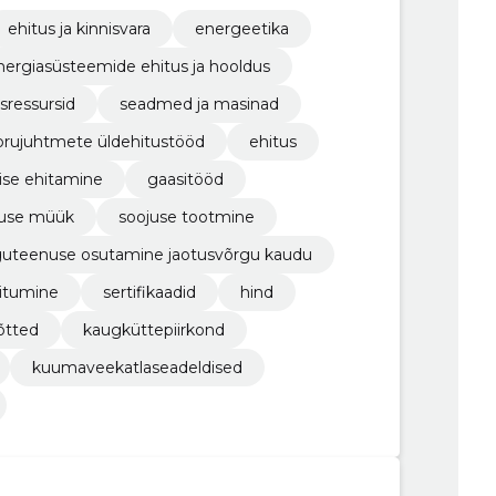
ehitus ja kinnisvara
energeetika
nergiasüsteemide ehitus ja hooldus
sressursid
seadmed ja masinad
orujuhtmete üldehitustööd
ehitus
ise ehitamine
gaasitööd
juse müük
soojuse tootmine
guteenuse osutamine jaotusvõrgu kaudu
iitumine
sertifikaadid
hind
õtted
kaugküttepiirkond
kuumaveekatlaseadeldised