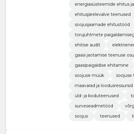
energiasüsteemide ehitus j
ehitusjärelevalve teenused
soojusjaamade ehitustööd
torujuhtmete paigaldamiseg
ehitise audit
elektriene
gaasi jaotamise teenuse os
gaasipaigaldise ehitamine
soojuse müük
soojuse
maavarad ja loodusressursid
üld- ja koduteenused
t
surveseadmetööd
võr
soojus
teenused
l