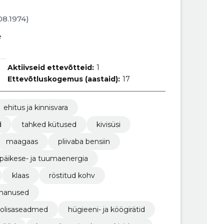
.08.1974)
e
Aktiivseid ettevõtteid:
1
Ettevõtluskogemus (aastaid):
17
ehitus ja kinnisvara
d
tahked kütused
kivisüsi
maagaas
pliivaba bensiin
, päikese- ja tuumaenergia
klaas
röstitud kohv
a manused
deolisaseadmed
hügieeni- ja köögirätid