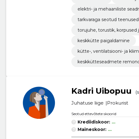
elektri- ja mehaaniliste se
tarkvaraga seotud teenused
torujuhe, torustik, korpused
keskkütte paigaldamine
kütte-, ventilatsiooni- ja k
keskkütteseadmete remondi
Kadri Uibopuu
(
Juhatuse liige
Prokurist
Seotud ettevõtete skoorid
Krediidiskoor:
...
Maineskoor:
...