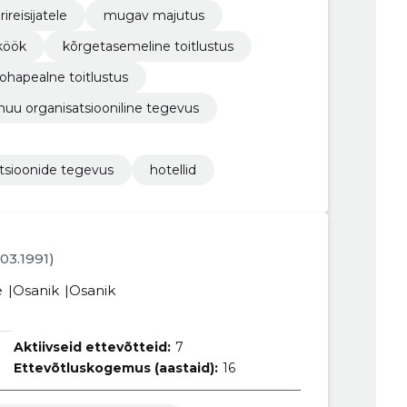
rireisijatele
mugav majutus
 köök
kõrgetasemeline toitlustus
ohapealne toitlustus
uu organisatsiooniline tegevus
tsioonide tegevus
hotellid
3.03.1991)
e
Osanik
Osanik
Aktiivseid ettevõtteid:
7
Ettevõtluskogemus (aastaid):
16