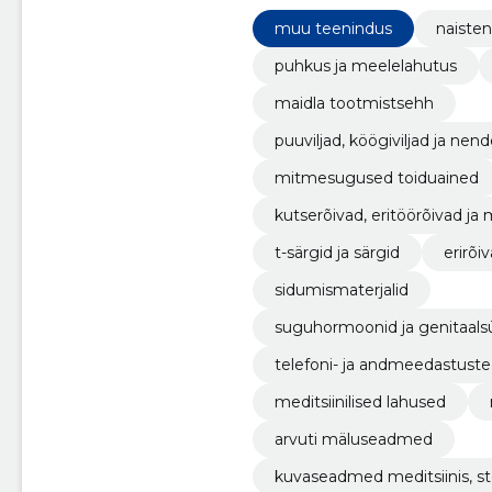
muu teenindus
naiste
puhkus ja meelelahutus
maidla tootmistsehh
puuviljad, köögiviljad ja n
mitmesugused toiduained
kutserõivad, eritöörõivad j
t-särgid ja särgid
erirõi
sidumismaterjalid
suguhormoonid ja genitaals
telefoni- ja andmeedastust
meditsiinilised lahused
arvuti mäluseadmed
kuvaseadmed meditsiinis, st