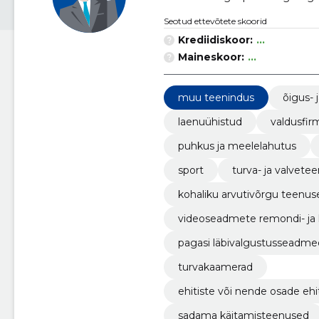
Seotud ettevõtete skoorid
Krediidiskoor:
...
Maineskoor:
...
muu teenindus
õigus- 
laenuühistud
valdusfir
puhkus ja meelelahutus
sport
turva- ja valvete
kohaliku arvutivõrgu teenus
videoseadmete remondi- ja
pagasi läbivalgustusseadme
turvakaamerad
ehitiste või nende osade ehit
sadama käitamisteenused