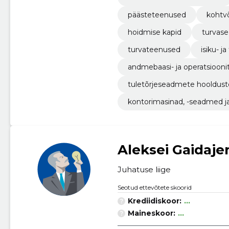
päästeteenused
kohtv
hoidmise kapid
turvas
turvateenused
isiku- j
andmebaasi- ja operatsiooni
tuletõrjeseadmete hooldus
kontorimasinad, -seadmed ja -
Aleksei Gaidaje
Juhatuse liige
Seotud ettevõtete skoorid
Krediidiskoor:
...
Maineskoor:
...