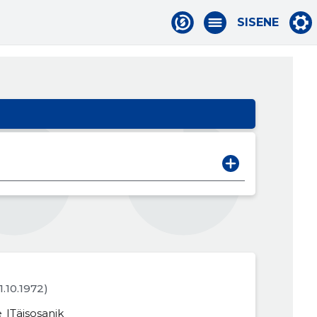
SISENE
31.10.1972)
e
Täisosanik