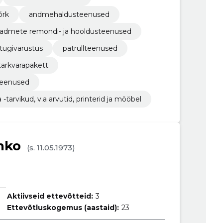
õrk
andmehaldusteenused
eadmete remondi- ja hooldusteenused
a tugivarustus
patrullteenused
tarkvarapakett
teenused
tarvikud, v.a arvutid, printerid ja mööbel
nko
(s. 11.05.1973)
Aktiivseid ettevõtteid:
3
Ettevõtluskogemus (aastaid):
23