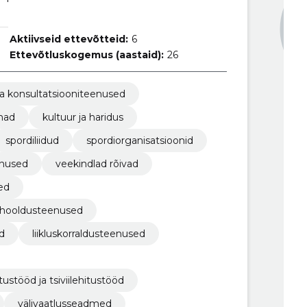
Aktiivseid ettevõtteid:
6
Ettevõtluskogemus (aastaid):
26
ja konsultatsiooniteenused
mad
kultuur ja haridus
spordiliidud
spordiorganisatsioonid
enused
veekindlad rõivad
ed
 hooldusteenused
d
liikluskorraldusteenused
ustööd ja tsiviilehitustööd
välivaatlusseadmed