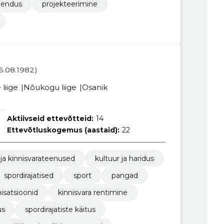
hendus
projekteerimine
16.08.1982)
liige
Nõukogu liige
Osanik
Aktiivseid ettevõtteid:
14
Ettevõtluskogemus (aastaid):
22
 ja kinnisvarateenused
kultuur ja haridus
spordirajatised
sport
pangad
isatsioonid
kinnisvara rentimine
us
spordirajatiste käitus