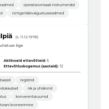
seadmed
operatsioonisaali instrumendid
ad
röntgenläbivalgustusseadmed
lpiä
(s. 11.12.1978)
uhatuse liige
Aktiivseid ettevõtteid:
5
Ettevõtluskogemus (aastaid):
12
baasid
registrid
oidukaubad
riik ja ühiskond
utus
konverentsiruumid
storani broneerimine