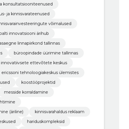
ja konsultatsiooniteenused
us- ja kinnisvarateenused
innisvarainvesteeringute võimalused
balti innovatsiooni ärihub
asaegne linnapiirkond tallinnas
is
büroopindade üürimine tallinnas
innovatiivsete ettevõtete keskus
ericssoni tehnoloogiakeskus ülemistes
lused
koostööprojektid
messide korraldamine
juhtimine
ine (äriline)
kinnisvarahaldus reklaam
keskused
hariduskompleksid