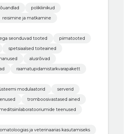
nõuandlad
polikliinikud
reisimine ja matkamine
endega seonduvad tooted
piimatooted
spetsiaalsed toiteained
a manused
alusrõivad
vad
raamatupidamistarkvarapakett
üsteemi modulaatorid
serverid
eenused
tromboosivastased ained
meditsiinilaboratooriumide teenused
omatoloogias ja veterinaarias kasutamiseks