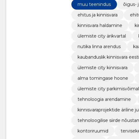
muu teenindus
õigus- 
ehitus ja kinnisvara
ehit
kinnisvara haldamine
k
ülemiste city ärikvartal
nutika linna arendus
ka
kaubanduslik kinnisvara eest
ülemiste city kinnisvara
alma tomingase hoone
ülemiste city parkimisvõima
tehnoloogia arendamine
kinnisvaraprojektide äriline 
tehnoloogilise siirde nõustam
kontoriruumid
tervise