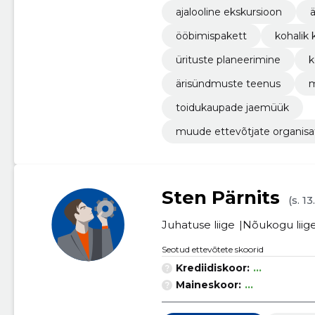
ajalooline ekskursioon
ä
ööbimispakett
kohalik
ürituste planeerimine
k
ärisündmuste teenus
m
toidukaupade jaemüük
muude ettevõtjate organisa
Sten Pärnits
(s. 1
Juhatuse liige
Nõukogu liig
Seotud ettevõtete skoorid
Krediidiskoor:
...
Maineskoor:
...