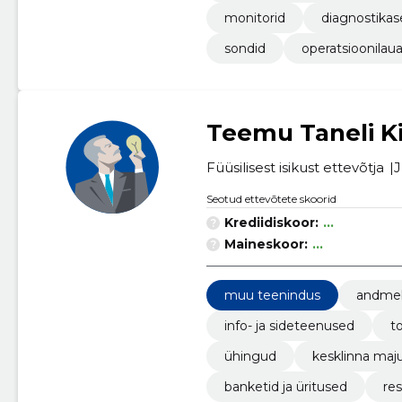
monitorid
diagnostika
sondid
operatsioonilau
Teemu Taneli Ki
Füüsilisest isikust ettevõtja
J
Seotud ettevõtete skoorid
Krediidiskoor:
...
Maineskoor:
...
muu teenindus
andme
info- ja sideteenused
t
ühingud
kesklinna maj
banketid ja üritused
re