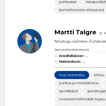
puhkealad
transpordiü
kontorihoonete ehitustööd
Martti Talgre
(s. 
Nõukogu esimees
Juhatuse 
Seotud ettevõtete skoorid
Krediidiskoor:
...
Maineskoor:
...
muu teenindus
ehitus-
puhkus ja meelelahutus
spordiliidud
spordiorgan
investeerimisfondide tegev