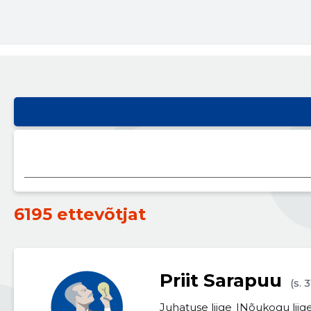
6195 ettevõtjat
Priit Sarapuu
(s. 
Juhatuse liige
Nõukogu liig