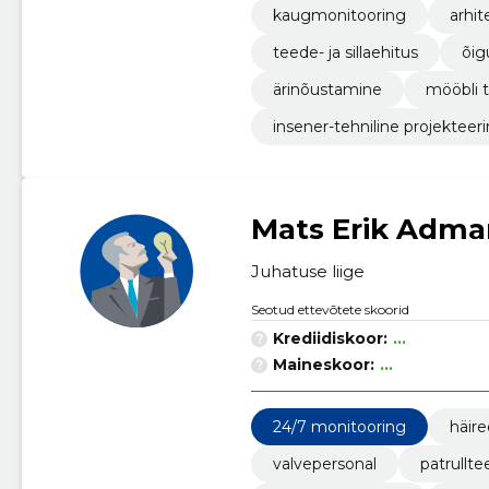
kaugmonitooring
arhi
teede- ja sillaehitus
õig
ärinõustamine
mööbli 
insener-tehniline projekteer
Mats Erik Adma
Juhatuse liige
Seotud ettevõtete skoorid
Krediidiskoor:
...
Maineskoor:
...
24/7 monitooring
häire
valvepersonal
patrullt