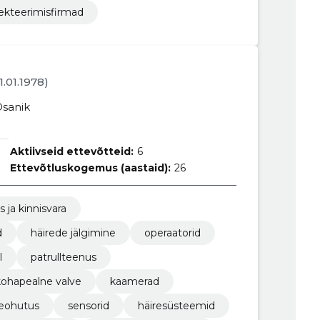
jekteerimisfirmad
21.01.1978)
sanik
Aktiivseid ettevõtteid:
6
Ettevõtluskogemus (aastaid):
26
s ja kinnisvara
d
häirede jälgimine
operaatorid
l
patrullteenus
kohapealne valve
kaamerad
leohutus
sensorid
häiresüsteemid