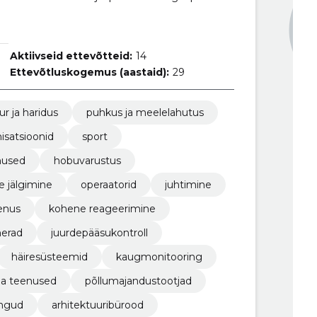
Aktiivseid ettevõtteid:
14
Ettevõtluskogemus (aastaid):
29
ur ja haridus
puhkus ja meelelahutus
isatsioonid
sport
enused
hobuvarustus
e jälgimine
operaatorid
juhtimine
eenus
kohene reageerimine
erad
juurdepääsukontroll
häiresüsteemid
kaugmonitooring
ja teenused
põllumajandustootjad
ngud
arhitektuuribürood