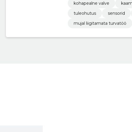
kohapealne valve
kaam
tuleohutus
sensorid
mujal liigitamata turvatöö