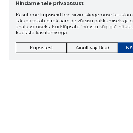
Hindame teie privaatsust
Kasutame küpsiseid teie sirvimiskogemuse täiustami
isikupärastatud reklaamide või sisu pakkumiseks ja o
analüüsimiseks. Kui klõpsate "nõustu kõigiga", nõust
küpsiste kasutamisega.
Küpsistest
Ainult vajalikud
Nõ
Storybo
Storybook
firma v
kui usa
Chrome laiendus
LAADI