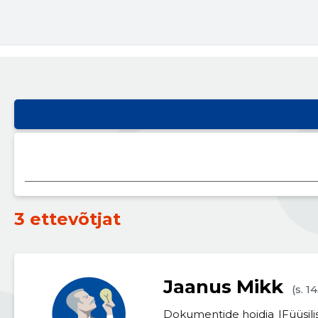
3 ettevõtjat
Jaanus Mikk
(s. 1
Dokumentide hoidja
Füüsili