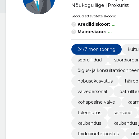
Nõukogu liige
Prokurist
Seotud ettevõtete skoorid
Krediidiskoor:
...
Maineskoor:
...
24/7 monitooring
kultu
spordiliidud
spordiorgan
õigus- ja konsultatsioonite
hobusekasvatus
häired
valvepersonal
patrullt
kohapealne valve
kaam
tuleohutus
sensorid
kaubandus
kaubandus 
toiduainetetööstus
ühi