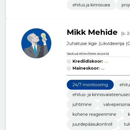
ehitus ja kinnisvara
pro
Mikk Mehide
(s. 
Juhatuse liige
Likvideerija
O
Seotud ettevõtete skoorid
Krediidiskoor:
...
Maineskoor:
...
24/7 monitooring
ehitu
ehitus- ja kinnisvarateenuse
juhtimine
valvepersona
kohene reageerimine
juurdepääsukontroll
tu