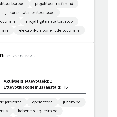
tektuuribürood
projekteerimisfirmad
us- ja konsultatsiooniteenused
tootmine
mujal liigitamata turvatöö
imine
elektronkomponentide tootmine
n
(s. 29.09.1965)
Aktiivseid ettevõtteid:
2
Ettevõtluskogemus (aastaid):
18
de jälgimine
operaatorid
juhtimine
eenus
kohene reageerimine