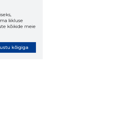
seks,
ma liikluse
ute kõikide meie
ustu kõigiga
oki laiendus ütleb Sulle, mis
eebilehel Sa parajasti viibid ja
ldusväärne see firma täna on.
 LAIENDUS ALLA