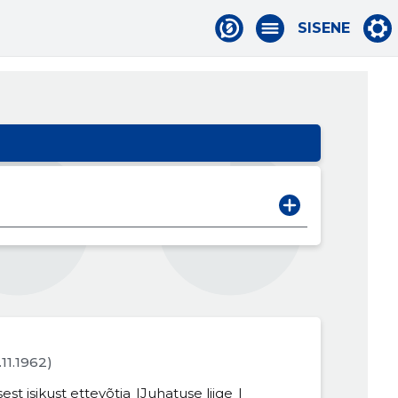
SISENE
4.11.1962)
sest isikust ettevõtja
Juhatuse liige