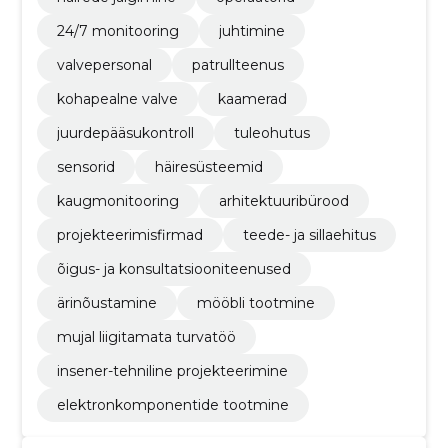
24/7 monitooring
juhtimine
valvepersonal
patrullteenus
kohapealne valve
kaamerad
juurdepääsukontroll
tuleohutus
sensorid
häiresüsteemid
kaugmonitooring
arhitektuuribürood
projekteerimisfirmad
teede- ja sillaehitus
õigus- ja konsultatsiooniteenused
ärinõustamine
mööbli tootmine
mujal liigitamata turvatöö
insener-tehniline projekteerimine
elektronkomponentide tootmine