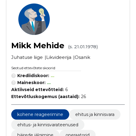
Mikk Mehide
(s. 21.01.1978)
Juhatuse liige
Likvideerija
Osanik
Seotud ettevõtete skoorid
Krediidiskoor:
...
Maineskoor:
...
Aktiivseid ettevõtteid:
6
Ettevõtluskogemus (aastaid):
26
kohene reageerimine
ehitus ja kinnisvara
ehitus- ja kinnisvarateenused
häirede jälgimine
operaatorid