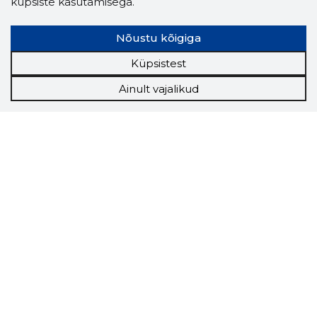
küpsiste kasutamisega.
Nõustu kõigiga
Küpsistest
Ainult vajalikud
Storybook
Chrome laiendus
Storybooki laiendus ütleb Sulle, mis firma
veebilehel Sa parajasti viibid ja kui usaldusväärne
see firma täna on.
LAADI LAIENDUS ALLA