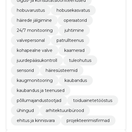
õigus- ja konsultatsiooniteenused
hobuvarustus
hobusekasvatus
häirede jälgimine
operaatorid
24/7 monitooring
juhtimine
valvepersonal
patrullteenus
kohapealne valve
kaamerad
juurdepääsukontroll
tuleohutus
sensorid
häiresüsteemid
kaugmonitooring
kaubandus
kaubandus ja teenused
põllumajandustootjad
toiduainetetööstus
ühingud
arhitektuuribürood
ehitus ja kinnisvara
projekteerimisfirmad