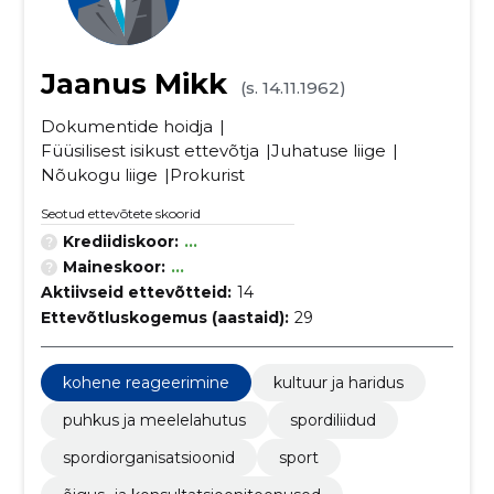
Jaanus Mikk
(s. 14.11.1962)
Dokumentide hoidja
Füüsilisest isikust ettevõtja
Juhatuse liige
Nõukogu liige
Prokurist
Seotud ettevõtete skoorid
Krediidiskoor:
...
Maineskoor:
...
Aktiivseid ettevõtteid:
14
Ettevõtluskogemus (aastaid):
29
kohene reageerimine
kultuur ja haridus
puhkus ja meelelahutus
spordiliidud
spordiorganisatsioonid
sport