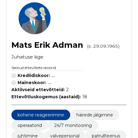
Mats Erik Adman
(s. 29.09.1965)
Juhatuse liige
Seotud ettevõtete skoorid
Krediidiskoor:
...
Maineskoor:
...
Aktiivseid ettevõtteid:
2
Ettevõtluskogemus (aastaid):
18
kohene reageerimine
häirede jälgimine
operaatorid
24/7 monitooring
juhtimine
valvepersonal
patrullteenus