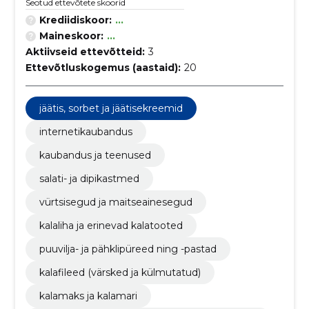
Seotud ettevõtete skoorid
Krediidiskoor:
...
Maineskoor:
...
Aktiivseid ettevõtteid:
3
Ettevõtluskogemus (aastaid):
20
jäätis, sorbet ja jäätisekreemid
internetikaubandus
kaubandus ja teenused
salati- ja dipikastmed
vürtsisegud ja maitseainesegud
kalaliha ja erinevad kalatooted
puuvilja- ja pähklipüreed ning -pastad
kalafileed (värsked ja külmutatud)
kalamaks ja kalamari