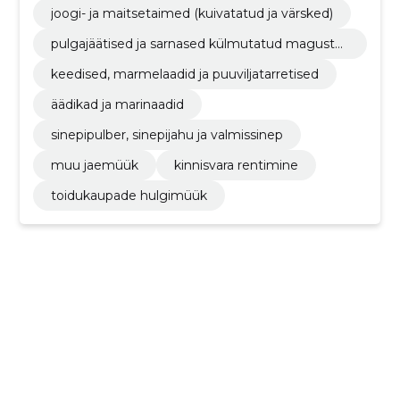
joogi- ja maitsetaimed (kuivatatud ja värsked)
pulgajäätised ja sarnased külmutatud magustoi
dud
keedised, marmelaadid ja puuviljatarretised
äädikad ja marinaadid
sinepipulber, sinepijahu ja valmissinep
muu jaemüük
kinnisvara rentimine
toidukaupade hulgimüük