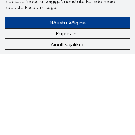
klõpsate "nõustu kõigiga", nõustute kõikide meie
küpsiste kasutamisega.
Nõustu kõigiga
Küpsistest
Ainult vajalikud
Storybook
Chrome laiendus
Storybooki laiendus ütleb Sulle, mis firma
veebilehel Sa parajasti viibid ja kui usaldusväärne
see firma täna on.
LAADI LAIENDUS ALLA