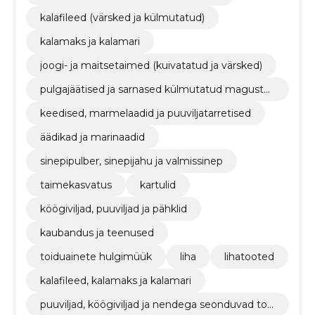
kalafileed (värsked ja külmutatud)
kalamaks ja kalamari
joogi- ja maitsetaimed (kuivatatud ja värsked)
pulgajäätised ja sarnased külmutatud magustoi
dud
keedised, marmelaadid ja puuviljatarretised
äädikad ja marinaadid
sinepipulber, sinepijahu ja valmissinep
taimekasvatus
kartulid
köögiviljad, puuviljad ja pähklid
kaubandus ja teenused
toiduainete hulgimüük
liha
lihatooted
kalafileed, kalamaks ja kalamari
puuviljad, köögiviljad ja nendega seonduvad too