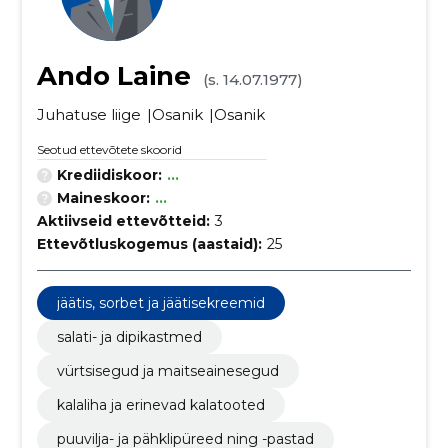
Ando Laine
(s. 14.07.1977)
Juhatuse liige
Osanik
Osanik
Seotud ettevõtete skoorid
Krediidiskoor:
...
Maineskoor:
...
Aktiivseid ettevõtteid:
3
Ettevõtluskogemus (aastaid):
25
jäätis, sorbet ja jäätisekreemid
salati- ja dipikastmed
vürtsisegud ja maitseainesegud
kalaliha ja erinevad kalatooted
puuvilja- ja pähklipüreed ning -pastad