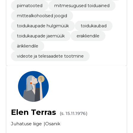
ted
piimatooted
mitmesugused toiduained
mittealkohoolsed joogid
toidukaupade hulgimüük
toidukaubad
toidukaupade jaemüük
erakliendile
ärikliendile
videote ja telesaadete tootmine
Elen Terras
(s. 15.11.1976)
Juhatuse liige
Osanik