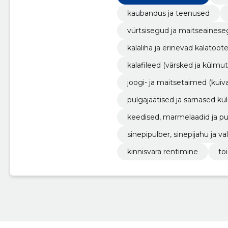
kaubandus ja teenused
vürtsisegud ja maitseaines
kalaliha ja erinevad kalatoot
kalafileed (värsked ja külmu
joogi- ja maitsetaimed (kuiv
pulgajäätised ja sarnased 
keedised, marmelaadid ja puu
sinepipulber, sinepijahu ja v
kinnisvara rentimine
to