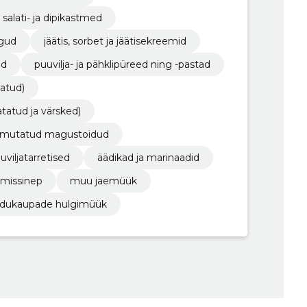
salati- ja dipikastmed
egud
jäätis, sorbet ja jäätisekreemid
ed
puuvilja- ja pähklipüreed ning -pastad
tatud)
atatud ja värsked)
külmutatud magustoidud
viljatarretised
äädikad ja marinaadid
almissinep
muu jaemüük
idukaupade hulgimüük