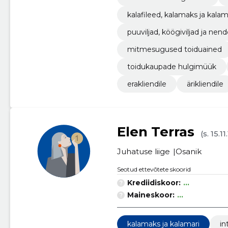
kalafileed, kalamaks ja kalam
puuviljad, köögiviljad ja n
mitmesugused toiduained
toidukaupade hulgimüük
erakliendile
ärikliendile
Elen Terras
(s. 15.1
Juhatuse liige
Osanik
Seotud ettevõtete skoorid
Krediidiskoor:
...
Maineskoor:
...
kalamaks ja kalamari
in