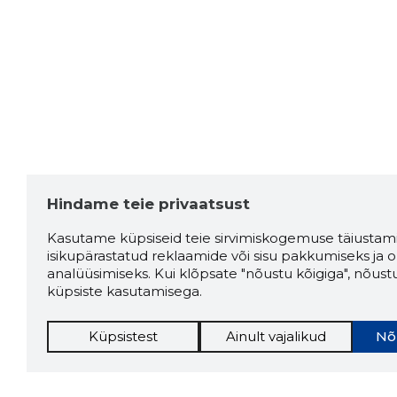
Hindame teie privaatsust
Kasutame küpsiseid teie sirvimiskogemuse täiustami
isikupärastatud reklaamide või sisu pakkumiseks ja o
analüüsimiseks. Kui klõpsate "nõustu kõigiga", nõust
küpsiste kasutamisega.
Küpsistest
Ainult vajalikud
Nõ