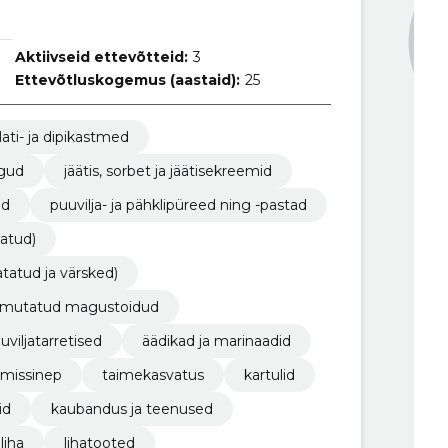
Aktiivseid ettevõtteid:
3
Ettevõtluskogemus (aastaid):
25
lati- ja dipikastmed
egud
jäätis, sorbet ja jäätisekreemid
ed
puuvilja- ja pähklipüreed ning -pastad
tatud)
atatud ja värsked)
külmutatud magustoidud
viljatarretised
äädikad ja marinaadid
almissinep
taimekasvatus
kartulid
id
kaubandus ja teenused
liha
lihatooted