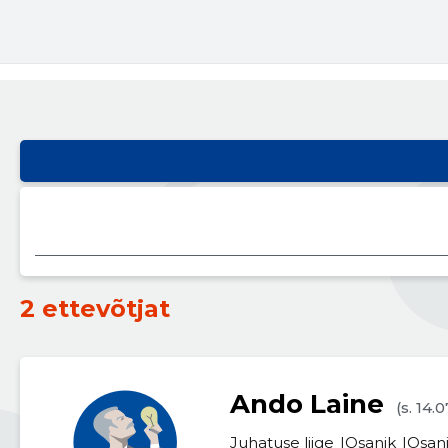
2 ettevõtjat
Ando Laine
(s. 14.
Juhatuse liige
Osanik
Osan