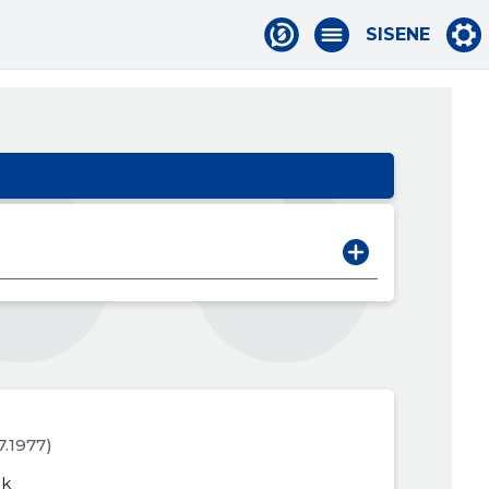
SISENE
07.1977)
ik