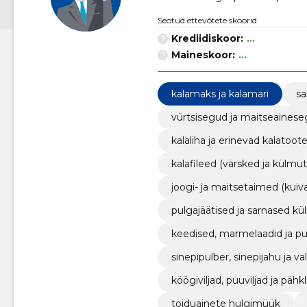
Seotud ettevõtete skoorid
Krediidiskoor:
...
Maineskoor:
...
kalamaks ja kalamari
sa
vürtsisegud ja maitseaines
kalaliha ja erinevad kalatoot
kalafileed (värsked ja külmu
joogi- ja maitsetaimed (kuiv
pulgajäätised ja sarnased 
keedised, marmelaadid ja puu
sinepipulber, sinepijahu ja v
köögiviljad, puuviljad ja pähkl
toiduainete hulgimüük