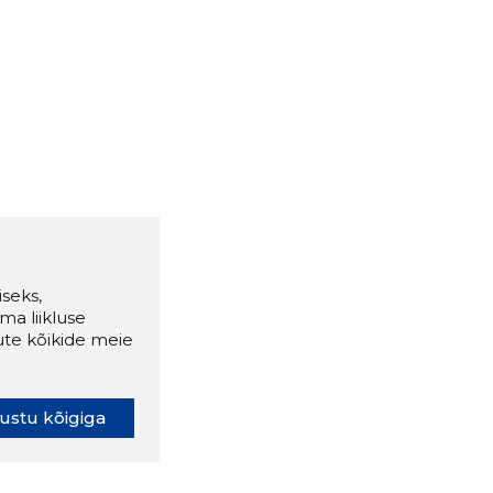
seks,
ma liikluse
ute kõikide meie
ustu kõigiga