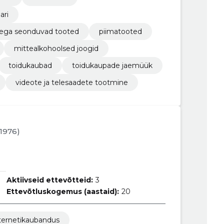
ari
endega seonduvad tooted
piimatooted
mittealkohoolsed joogid
toidukaubad
toidukaupade jaemüük
videote ja telesaadete tootmine
1.1976)
Aktiivseid ettevõtteid:
3
Ettevõtluskogemus (aastaid):
20
ternetikaubandus