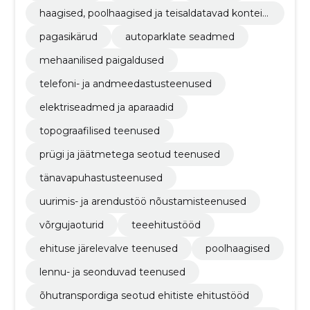
haagised, poolhaagised ja teisaldatavad kontein
erid
pagasikärud
autoparklate seadmed
mehaanilised paigaldused
telefoni- ja andmeedastusteenused
elektriseadmed ja aparaadid
topograafilised teenused
prügi ja jäätmetega seotud teenused
tänavapuhastusteenused
uurimis- ja arendustöö nõustamisteenused
võrgujaoturid
teeehitustööd
ehituse järelevalve teenused
poolhaagised
lennu- ja seonduvad teenused
õhutranspordiga seotud ehitiste ehitustööd