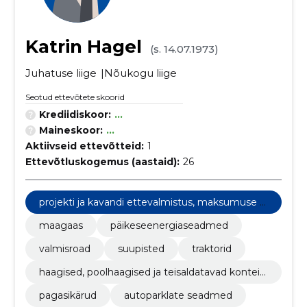
Katrin Hagel
(s. 14.07.1973)
Juhatuse liige
Nõukogu liige
Seotud ettevõtete skoorid
Krediidiskoor:
...
Maineskoor:
...
Aktiivseid ettevõtteid:
1
Ettevõtluskogemus (aastaid):
26
projekti ja kavandi ettevalmistus, maksumuse hi
ndamine
maagaas
päikeseenergiaseadmed
valmisroad
suupisted
traktorid
haagised, poolhaagised ja teisaldatavad kontein
erid
pagasikärud
autoparklate seadmed