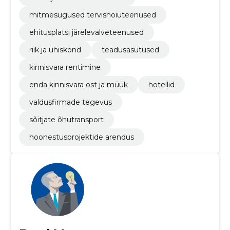
mitmesugused tervishoiuteenused
ehitusplatsi järelevalveteenused
riik ja ühiskond
teadusasutused
kinnisvara rentimine
enda kinnisvara ost ja müük
hotellid
valdusfirmade tegevus
sõitjate õhutransport
hoonestusprojektide arendus