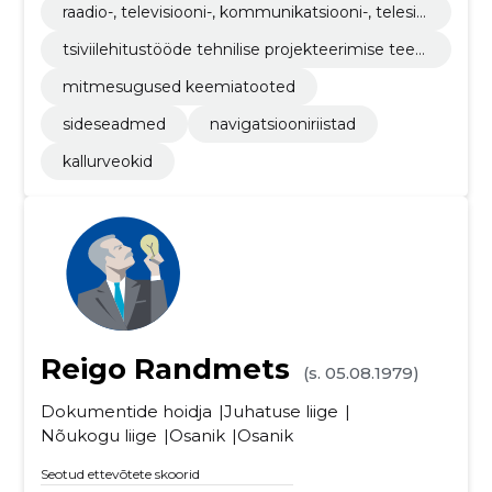
raadio-, televisiooni-, kommunikatsiooni-, telesid
e- ja sellega seotud seadmed
tsiviilehitustööde tehnilise projekteerimise teen
used
mitmesugused keemiatooted
sideseadmed
navigatsiooniriistad
kallurveokid
Reigo Randmets
(s. 05.08.1979)
Dokumentide hoidja
Juhatuse liige
Nõukogu liige
Osanik
Osanik
Seotud ettevõtete skoorid