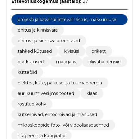
Ettevõtluskogemus (aastaid):
27
projekti ja kavandi ettevalmistus, maksumuse hi
ndamine
ehitus ja kinnisvara
ehitus- ja kinnisvarateenused
tahked kütused
kivisüsi
brikett
puitkütused
maagaas
pliivaba bensiin
kütteõlid
elekter, küte, päikese- ja tuumaenergia
aur, kuum vesi jms tooted
klaas
röstitud kohv
kutserõivad, eritöörõivad ja manused
mikroskoopide foto- või videolisaseadmed
hügieeni- ja köögirätid