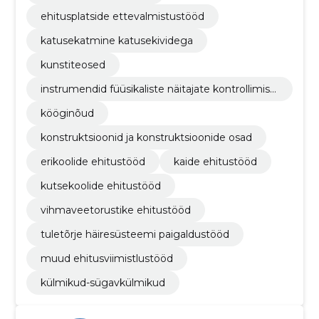
ehitusplatside ettevalmistustööd
katusekatmine katusekividega
kunstiteosed
instrumendid füüsikaliste näitajate kontrollimise
ks
kööginõud
konstruktsioonid ja konstruktsioonide osad
erikoolide ehitustööd
kaide ehitustööd
kutsekoolide ehitustööd
vihmaveetorustike ehitustööd
tuletõrje häiresüsteemi paigaldustööd
muud ehitusviimistlustööd
külmikud-sügavkülmikud