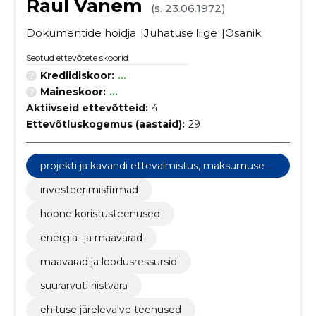
Raul Vanem
(s. 23.06.1972)
Dokumentide hoidja
Juhatuse liige
Osanik
Seotud ettevõtete skoorid
Krediidiskoor:
...
Maineskoor:
...
Aktiivseid ettevõtteid:
4
Ettevõtluskogemus (aastaid):
29
projekti ja kavandi ettevalmistus, maksumuse hi
ndamine
investeerimisfirmad
hoone koristusteenused
energia- ja maavarad
maavarad ja loodusressursid
suurarvuti riistvara
ehituse järelevalve teenused