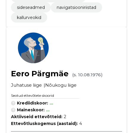
sideseadmed
navigatsiooniriistad
kallurveokid
Eero Pärgmäe
(s. 10.08.1976)
Juhatuse liige
Nõukogu liige
Seotud ettevõtete skoorid
Krediidiskoor:
...
Maineskoor:
...
Aktiivseid ettevõtteid:
2
Ettevõtluskogemus (aastaid):
4