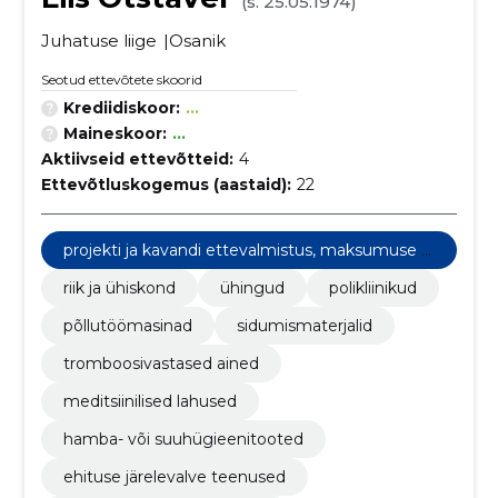
(s. 25.05.1974)
Juhatuse liige
Osanik
Seotud ettevõtete skoorid
Krediidiskoor:
...
Maineskoor:
...
Aktiivseid ettevõtteid:
4
Ettevõtluskogemus (aastaid):
22
projekti ja kavandi ettevalmistus, maksumuse hi
ndamine
riik ja ühiskond
ühingud
polikliinikud
põllutöömasinad
sidumismaterjalid
tromboosivastased ained
meditsiinilised lahused
hamba- või suuhügieenitooted
ehituse järelevalve teenused