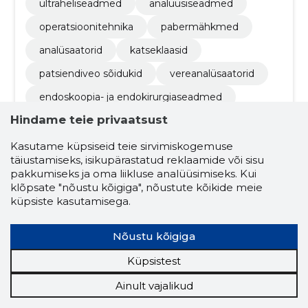
ultraheliseadmed
analüüsiseadmed
operatsioonitehnika
pabermähkmed
analüsaatorid
katseklaasid
patsiendiveo sõidukid
vereanalüsaatorid
endoskoopia- ja endokirurgiaseadmed
Hindame teie privaatsust
ehitiste või nende osade ehitustööd ja tsiviilehit
ustööd
meditsiiniseadmete remondi- ja hooldusteenus
Kasutame küpsiseid teie sirvimiskogemuse
ed
täiustamiseks, isikupärastatud reklaamide või sisu
vereasendajad ja perfusioonilahused
pakkumiseks ja oma liikluse analüüsimiseks. Kui
klõpsate "nõustu kõigiga", nõustute kõikide meie
kardiovaskulaarsüsteemi ravimid
küpsiste kasutamisega.
Nõustu kõigiga
Küpsistest
Ainult vajalikud