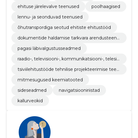
ehituse järelevalve teenused
poolhaagised
lennu- ja seonduvad teenused
õhutranspordiga seotud ehitiste ehitustööd
dokumentide haldamise tarkvara arendusteenu
sed
pagasi läbivalgustusseadmed
raadio-, televisiooni-, kommunikatsiooni-, telesid
e- ja sellega seotud seadmed
tsiviilehitustööde tehnilise projekteerimise teen
used
mitmesugused keemiatooted
sideseadmed
navigatsiooniriistad
kallurveokid