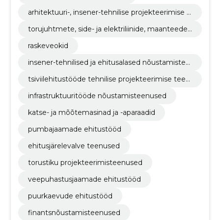
arhitektuuri-, insener-tehnilise projekteerimise ja
maamõõtmisteenused
torujuhtmete, side- ja elektriliinide, maanteede,
teede, lennuväljade ja raudteede ehitustööd; pi
raskeveokid
nnakattetööd
insener-tehnilised ja ehitusalased nõustamistee
nused
tsiviilehitustööde tehnilise projekteerimise teen
used
infrastruktuuritööde nõustamisteenused
katse- ja mõõtemasinad ja -aparaadid
pumbajaamade ehitustööd
ehitusjärelevalve teenused
torustiku projekteerimisteenused
veepuhastusjaamade ehitustööd
puurkaevude ehitustööd
finantsnõustamisteenused