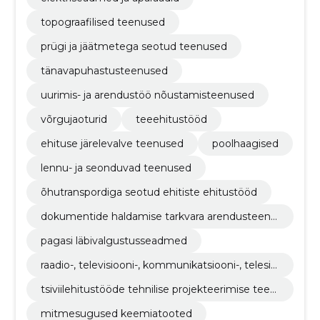
topograafilised teenused
prügi ja jäätmetega seotud teenused
tänavapuhastusteenused
uurimis- ja arendustöö nõustamisteenused
võrgujaoturid
teeehitustööd
ehituse järelevalve teenused
poolhaagised
lennu- ja seonduvad teenused
õhutranspordiga seotud ehitiste ehitustööd
dokumentide haldamise tarkvara arendusteenu
sed
pagasi läbivalgustusseadmed
raadio-, televisiooni-, kommunikatsiooni-, telesid
e- ja sellega seotud seadmed
tsiviilehitustööde tehnilise projekteerimise teen
used
mitmesugused keemiatooted