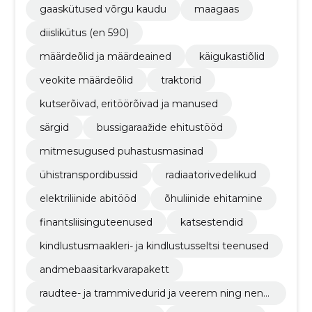
gaaskütused võrgu kaudu
maagaas
diislikütus (en 590)
määrdeõlid ja määrdeained
käigukastiõlid
veokite määrdeõlid
traktorid
kutserõivad, eritöörõivad ja manused
särgid
bussigaraažide ehitustööd
mitmesugused puhastusmasinad
ühistranspordibussid
radiaatorivedelikud
elektriliinide abitööd
õhuliinide ehitamine
finantsliisinguteenused
katsestendid
kindlustusmaakleri- ja kindlustusseltsi teenused
andmebaasitarkvarapakett
raudtee- ja trammivedurid ja veerem ning nend
ega seonduvad osad