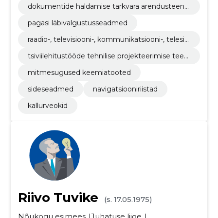
dokumentide haldamise tarkvara arendusteenu
sed
pagasi läbivalgustusseadmed
raadio-, televisiooni-, kommunikatsiooni-, telesid
e- ja sellega seotud seadmed
tsiviilehitustööde tehnilise projekteerimise teen
used
mitmesugused keemiatooted
sideseadmed
navigatsiooniriistad
kallurveokid
Riivo Tuvike
(s. 17.05.1975)
Nõukogu esimees
Juhatuse liige