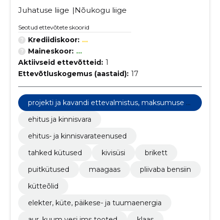
Juhatuse liige
Nõukogu liige
Seotud ettevõtete skoorid
Krediidiskoor:
...
Maineskoor:
...
Aktiivseid ettevõtteid:
1
Ettevõtluskogemus (aastaid):
17
projekti ja kavandi ettevalmistus, maksumuse hi
ndamine
ehitus ja kinnisvara
ehitus- ja kinnisvarateenused
tahked kütused
kivisüsi
brikett
puitkütused
maagaas
pliivaba bensiin
kütteõlid
elekter, küte, päikese- ja tuumaenergia
aur, kuum vesi jms tooted
klaas