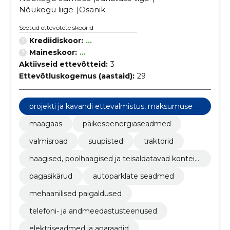
Nõukogu liige
Osanik
Seotud ettevõtete skoorid
Krediidiskoor:
...
Maineskoor:
...
Aktiivseid ettevõtteid:
3
Ettevõtluskogemus (aastaid):
29
projekti ja kavandi ettevalmistus, maksumuse hi
ndamine
maagaas
päikeseenergiaseadmed
valmisroad
suupisted
traktorid
haagised, poolhaagised ja teisaldatavad kontein
erid
pagasikärud
autoparklate seadmed
mehaanilised paigaldused
telefoni- ja andmeedastusteenused
elektriseadmed ja aparaadid