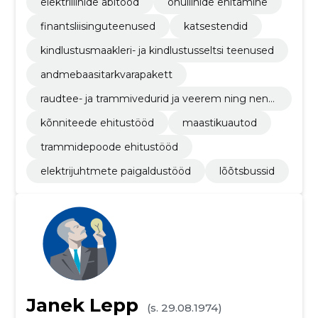
elektriliinide abitööd
õhuliinide ehitamine
finantsliisinguteenused
katsestendid
kindlustusmaakleri- ja kindlustusseltsi teenused
andmebaasitarkvarapakett
raudtee- ja trammivedurid ja veerem ning nend
ega seonduvad osad
kõnniteede ehitustööd
maastikuautod
trammidepoode ehitustööd
elektrijuhtmete paigaldustööd
lõõtsbussid
Janek Lepp
(s. 29.08.1974)