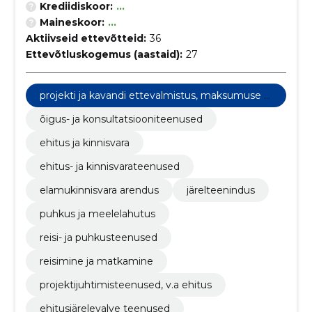
Krediidiskoor:
...
Maineskoor:
...
Aktiivseid ettevõtteid:
36
Ettevõtluskogemus (aastaid):
27
projekti ja kavandi ettevalmistus, maksumuse hi
ndamine
õigus- ja konsultatsiooniteenused
ehitus ja kinnisvara
ehitus- ja kinnisvarateenused
elamukinnisvara arendus
järelteenindus
puhkus ja meelelahutus
reisi- ja puhkusteenused
reisimine ja matkamine
projektijuhtimisteenused, v.a ehitus
ehitusjärelevalve teenused