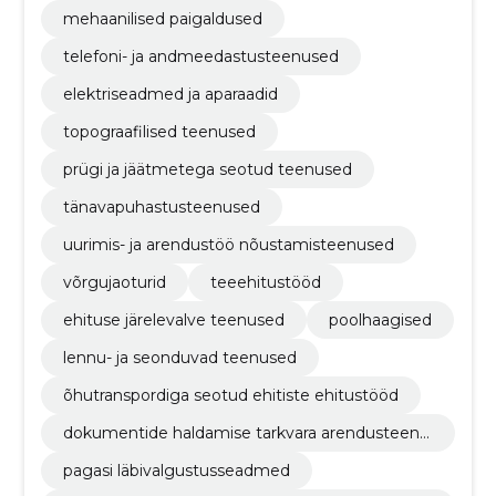
mehaanilised paigaldused
telefoni- ja andmeedastusteenused
elektriseadmed ja aparaadid
topograafilised teenused
prügi ja jäätmetega seotud teenused
tänavapuhastusteenused
uurimis- ja arendustöö nõustamisteenused
võrgujaoturid
teeehitustööd
ehituse järelevalve teenused
poolhaagised
lennu- ja seonduvad teenused
õhutranspordiga seotud ehitiste ehitustööd
dokumentide haldamise tarkvara arendusteenu
sed
pagasi läbivalgustusseadmed