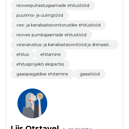
reoveepuhastusjaamade ehitustööd
puurimis- ja uuringtööd
vee- ja kanalisatsioonitorustike ehitustööd
reovee pumbajaamade ehitustööd
vesivarustus- ja kanalisatsioonitööd ja drenaažip
aigaldustööd
ehitus
ehitamine
ehitusprojekti ekspertiis
gaasipaigaldise ehitamine
gaasitööd
Liis Otstavel