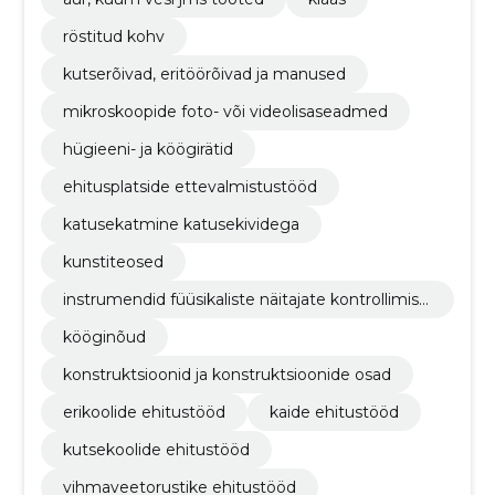
röstitud kohv
kutserõivad, eritöörõivad ja manused
mikroskoopide foto- või videolisaseadmed
hügieeni- ja köögirätid
ehitusplatside ettevalmistustööd
katusekatmine katusekividega
kunstiteosed
instrumendid füüsikaliste näitajate kontrollimise
ks
kööginõud
konstruktsioonid ja konstruktsioonide osad
erikoolide ehitustööd
kaide ehitustööd
kutsekoolide ehitustööd
vihmaveetorustike ehitustööd