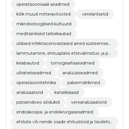
operatsioonisaali seadmed
kõik muud mitteravitooted
verelantsetid
mikrobioloogilised kultuurid
meditsiinilised tarbekaubad
üldised infektsioonivastased ained süsteemseks
kasutamiseks ja vaktsiinid
lammutamine, ehitusplatsi ettevalmistus- ja pu
hastustööd
kiirabiautod
tomograafiaseadmed
ultraheliseadmed
analüüsiseadmed
operatsioonitehnika
pabermähkmed
analüsaatorid
katseklaasid
patsiendiveo sõidukid
vereanalüsaatorid
endoskoopia- ja endokirurgiaseadmed
ehitiste või nende osade ehitustööd ja tsiviilehit
ustööd