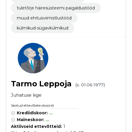
tuletõrje häiresüsteemi paigaldustööd
muud ehitusviimistlustööd
külmikud-sügavkülmikud
Tarmo Leppoja
(s. 01.06.1977)
Juhatuse liige
Seotud ettevõtete skoorid
Krediidiskoor:
...
Maineskoor:
...
Aktiivseid ettevõtteid:
1