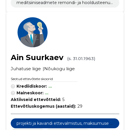
meditsiiniseadmete remondi- ja hooldusteenus
ed
Ain Suurkaev
(s. 31.01.1963)
Juhatuse liige
Nõukogu liige
Seotud ettevõtete skoorid
Krediidiskoor:
...
Maineskoor:
...
Aktiivseid ettevõtteid:
5
Ettevõtluskogemus (aastaid):
29
projekti ja kavandi ettevalmistus, maksumuse hi
ndamine