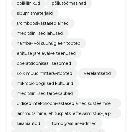
polikliinikud
põllutöömasinad
sidumismaterjalid
tromboosivastased ained
meditsiinilised lahused
hamba- või suuhügieenitooted
ehituse järelevalve teenused
operatsioonisaali seadmed
kõik muud mitteravitooted
verelantsetid
mikrobioloogilised kultuurid
meditsiinilised tarbekaubad
üldised infektsioonivastased ained süsteemseks
kasutamiseks ja vaktsiinid
lammutamine, ehitusplatsi ettevalmistus- ja pu
hastustööd
kiirabiautod
tomograafiaseadmed