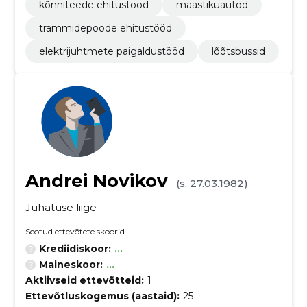
kõnniteede ehitustööd
maastikuautod
trammidepoode ehitustööd
elektrijuhtmete paigaldustööd
lõõtsbussid
Andrei Novikov
(s. 27.03.1982)
Juhatuse liige
Seotud ettevõtete skoorid
Krediidiskoor:
...
Maineskoor:
...
Aktiivseid ettevõtteid:
1
Ettevõtluskogemus (aastaid):
25