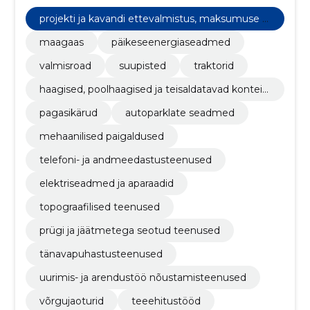
projekti ja kavandi ettevalmistus, maksumuse hi
ndamine
maagaas
päikeseenergiaseadmed
valmisroad
suupisted
traktorid
haagised, poolhaagised ja teisaldatavad kontein
erid
pagasikärud
autoparklate seadmed
mehaanilised paigaldused
telefoni- ja andmeedastusteenused
elektriseadmed ja aparaadid
topograafilised teenused
prügi ja jäätmetega seotud teenused
tänavapuhastusteenused
uurimis- ja arendustöö nõustamisteenused
võrgujaoturid
teeehitustööd