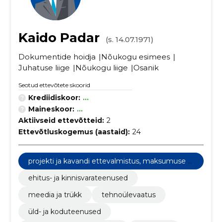
Kaido Padar
(s. 14.07.1971)
Dokumentide hoidja
Nõukogu esimees
Juhatuse liige
Nõukogu liige
Osanik
Seotud ettevõtete skoorid
Krediidiskoor:
...
Maineskoor:
...
Aktiivseid ettevõtteid:
2
Ettevõtluskogemus (aastaid):
24
projekti ja kavandi ettevalmistus, maksumuse hi
ndamine
ehitus- ja kinnisvarateenused
meedia ja trükk
tehnoülevaatus
üld- ja koduteenused