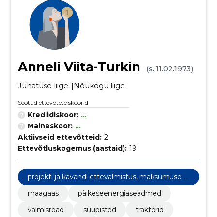
Anneli Viita-Turkin
(s. 11.02.1973)
Juhatuse liige
Nõukogu liige
Seotud ettevõtete skoorid
Krediidiskoor:
...
Maineskoor:
...
Aktiivseid ettevõtteid:
2
Ettevõtluskogemus (aastaid):
19
projekti ja kavandi ettevalmistus, maksumuse hi
ndamine
maagaas
päikeseenergiaseadmed
valmisroad
suupisted
traktorid