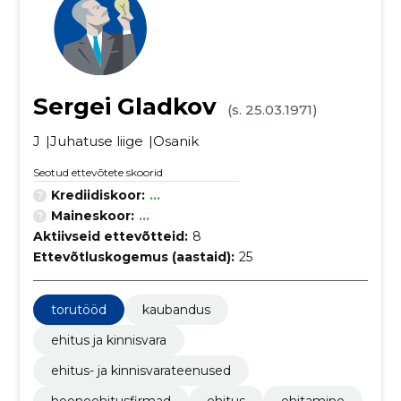
Sergei Gladkov
(s. 25.03.1971)
J
Juhatuse liige
Osanik
Seotud ettevõtete skoorid
Krediidiskoor:
...
Maineskoor:
...
Aktiivseid ettevõtteid:
8
Ettevõtluskogemus (aastaid):
25
torutööd
kaubandus
ehitus ja kinnisvara
ehitus- ja kinnisvarateenused