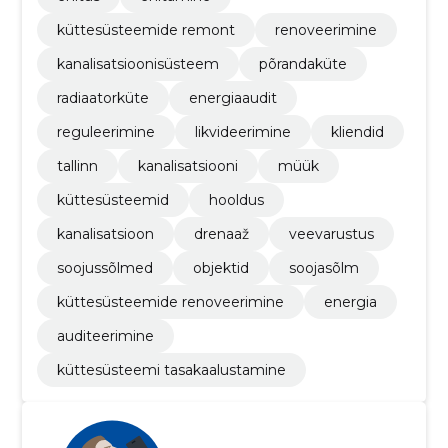
küttesüsteemide remont
renoveerimine
kanalisatsioonisüsteem
põrandaküte
radiaatorküte
energiaaudit
reguleerimine
likvideerimine
kliendid
tallinn
kanalisatsiooni
müük
küttesüsteemid
hooldus
kanalisatsioon
drenaaž
veevarustus
soojussõlmed
objektid
soojasõlm
küttesüsteemide renoveerimine
energia
auditeerimine
küttesüsteemi tasakaalustamine