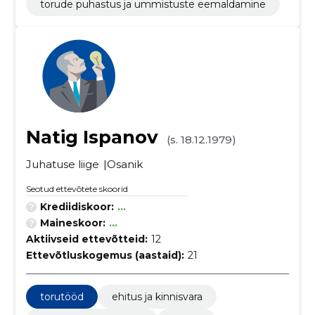
torude puhastus ja ummistuste eemaldamine
Natig Ispanov
(s. 18.12.1979)
Juhatuse liige
Osanik
Seotud ettevõtete skoorid
Krediidiskoor:
...
Maineskoor:
...
Aktiivseid ettevõtteid:
12
Ettevõtluskogemus (aastaid):
21
torutööd
ehitus ja kinnisvara