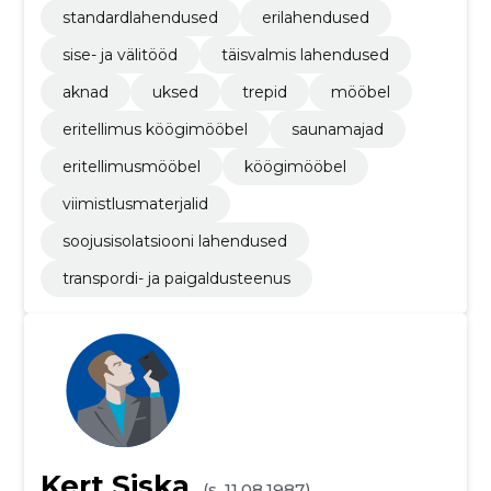
standardlahendused
erilahendused
sise- ja välitööd
täisvalmis lahendused
aknad
uksed
trepid
mööbel
eritellimus köögimööbel
saunamajad
eritellimusmööbel
köögimööbel
viimistlusmaterjalid
soojusisolatsiooni lahendused
transpordi- ja paigaldusteenus
Kert Siska
(s. 11.08.1987)