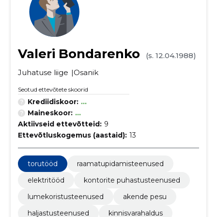
Valeri Bondarenko
(s. 12.04.1988)
Juhatuse liige
Osanik
Seotud ettevõtete skoorid
Krediidiskoor:
...
Maineskoor:
...
Aktiivseid ettevõtteid:
9
Ettevõtluskogemus (aastaid):
13
torutööd
raamatupidamisteenused
elektritööd
kontorite puhastusteenused
lumekoristusteenused
akende pesu
haljastusteenused
kinnisvarahaldus