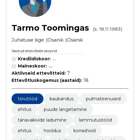
Tarmo Toomingas
(s. 18.11.1983)
Juhatuse liige
Osanik
Osanik
Seotud ettevõtete skoorid
Krediidiskoor:
...
Maineskoor:
...
Aktiivseid ettevõtteid:
7
Ettevõtluskogemus (aastaid):
18
torutööd
kaubandus
pulmateenused
ehitus
puude langetamine
tänavakivide ladumine
lammutustööd
ehitus
hooldus
korrashoid