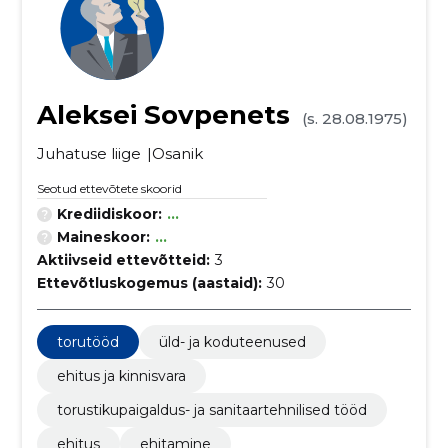
Aleksei Sovpenets
(s. 28.08.1975)
Juhatuse liige
Osanik
Seotud ettevõtete skoorid
Krediidiskoor:
...
Maineskoor:
...
Aktiivseid ettevõtteid:
3
Ettevõtluskogemus (aastaid):
30
torutööd
üld- ja koduteenused
ehitus ja kinnisvara
torustikupaigaldus- ja sanitaartehnilised tööd
ehitus
ehitamine