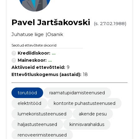
Pavel Jartšakovski
(s. 27.02.1988)
Juhatuse liige
Osanik
Seotud ettevõtete skoorid
Krediidiskoor:
...
Maineskoor:
...
Aktiivseid ettevõtteid:
9
Ettevõtluskogemus (aastaid):
18
torutööd
raamatupidamisteenused
elektritööd
kontorite puhastusteenused
lumekoristusteenused
akende pesu
haljastusteenused
kinnisvarahaldus
renoveerimisteenused