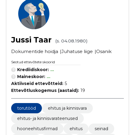
Jussi Taar
(s. 04.08.1980)
Dokumentide hoidja
Juhatuse liige
Osanik
Seotud ettevõtete skoorid
Krediidiskoor:
...
Maineskoor:
...
Aktiivseid ettevõtteid:
5
Ettevõtluskogemus (aastaid):
19
torutööd
ehitus ja kinnisvara
ehitus- ja kinnisvarateenused
hooneehitusfirmad
ehitus
seinad