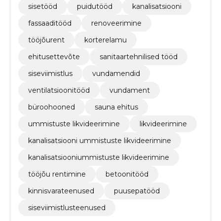
sisetööd
puidutööd
kanalisatsiooni
fassaaditööd
renoveerimine
tööjõurent
korterelamu
ehitusettevõte
sanitaartehnilised tööd
siseviimistlus
vundamendid
ventilatsioonitööd
vundament
büroohooned
sauna ehitus
ummistuste likvideerimine
likvideerimine
kanalisatsiooni ummistuste likvideerimine
kanalisatsiooniummistuste likvideerimine
tööjõu rentimine
betoonitööd
kinnisvarateenused
puusepatööd
siseviimistlusteenused