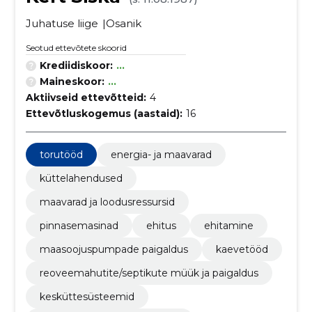
Juhatuse liige
Osanik
Seotud ettevõtete skoorid
Krediidiskoor:
...
Maineskoor:
...
Aktiivseid ettevõtteid:
4
Ettevõtluskogemus (aastaid):
16
torutööd
energia- ja maavarad
küttelahendused
maavarad ja loodusressursid
pinnasemasinad
ehitus
ehitamine
maasoojuspumpade paigaldus
kaevetööd
reoveemahutite/septikute müük ja paigaldus
kesküttesüsteemid