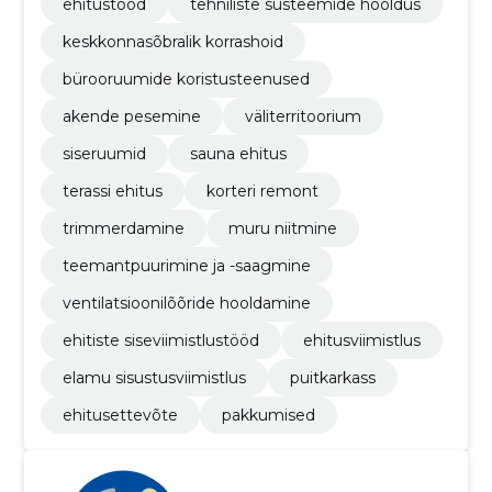
ehitustööd
tehniliste süsteemide hooldus
keskkonnasõbralik korrashoid
bürooruumide koristusteenused
akende pesemine
väliterritoorium
siseruumid
sauna ehitus
terassi ehitus
korteri remont
trimmerdamine
muru niitmine
teemantpuurimine ja -saagmine
ventilatsioonilõõride hooldamine
ehitiste siseviimistlustööd
ehitusviimistlus
elamu sisustusviimistlus
puitkarkass
ehitusettevõte
pakkumised