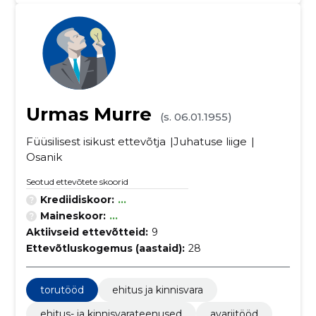
Urmas Murre
(s. 06.01.1955)
Füüsilisest isikust ettevõtja
Juhatuse liige
Osanik
Seotud ettevõtete skoorid
Krediidiskoor:
...
Maineskoor:
...
Aktiivseid ettevõtteid:
9
Ettevõtluskogemus (aastaid):
28
torutööd
ehitus ja kinnisvara
ehitus- ja kinnisvarateenused
avariitööd