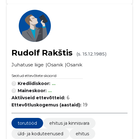
Rudolf Rakštis
(s. 15.12.1985)
Juhatuse liige
Osanik
Osanik
Seotud ettevõtete skoorid
Krediidiskoor:
...
Maineskoor:
...
Aktiivseid ettevõtteid:
6
Ettevõtluskogemus (aastaid):
19
torutööd
ehitus ja kinnisvara
üld- ja koduteenused
ehitus