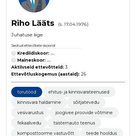
Riho Lääts
(s. 17.04.1976)
Juhatuse liige
Seotud ettevõtete skoorid
Krediidiskoor:
...
Maineskoor:
...
Aktiivseid ettevõtteid:
3
Ettevõtluskogemus (aastaid):
26
torutööd
ehitus- ja kinnisvarateenused
kinnisvara haldamine
sõitjatevedu
vesivarustus
joogivee proovide võtmine
fekaalivedu
tsisternauto teenus
komposttoorme vastuvõtt
teede hooldus