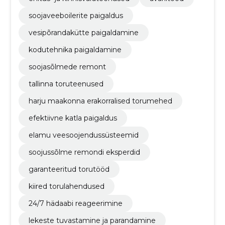
soojaveeboilerite paigaldus
vesipõrandakütte paigaldamine
kodutehnika paigaldamine
soojasõlmede remont
tallinna toruteenused
harju maakonna erakorralised torumehed
efektiivne katla paigaldus
elamu veesoojendussüsteemid
soojussõlme remondi eksperdid
garanteeritud torutööd
kiired torulahendused
24/7 hädaabi reageerimine
lekeste tuvastamine ja parandamine