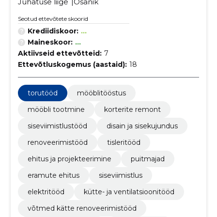
Juhatuse liige
Osanik
Seotud ettevõtete skoorid
Krediidiskoor:
...
Maineskoor:
...
Aktiivseid ettevõtteid:
7
Ettevõtluskogemus (aastaid):
18
torutööd
mööblitööstus
mööbli tootmine
korterite remont
siseviimistlustööd
disain ja sisekujundus
renoveerimistööd
tisleritööd
ehitus ja projekteerimine
puitmajad
eramute ehitus
siseviimistlus
elektritööd
kütte- ja ventilatsioonitööd
võtmed kätte renoveerimistööd