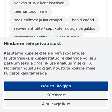
veevarustus ja kanalisatsioon
teemantpuurimine
soojussõlmed ja katlamajad
hooldustööd
reoveemahutite / septikute müük ja paigaldus
teemantpuurimine
vesivarustus
Hindame teie privaatsust
kanlisatsiooni torustik
Kasutame küpsiseid teie sirvimiskogemuse
mahutid ja reoveesüsteemid
täiustamiseks, isikupärastatud reklaamide või sisu
maasoojuspumbad
keskküte
pakkumiseks ja oma liikluse analüüsimiseks. Kui
klõpsate "nõustu kõigiga", nõustute kõikide meie
soojussõlmed
katlamajad
küpsiste kasutamisega.
kanalisatsioon
paigaldus
Nõustu kõigiga
avade puurimine
kortermajad
Küpsistest
eramajad
küttesüsteemide ehitus
Ainult vajalikud