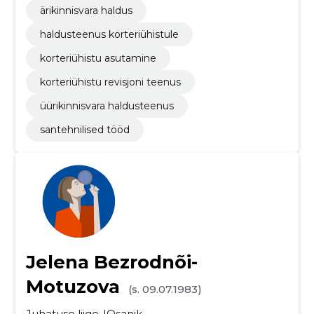
ärikinnisvara haldus
haldusteenus korteriühistule
korteriühistu asutamine
korteriühistu revisjoni teenus
üürikinnisvara haldusteenus
santehnilised tööd
Jelena Bezrodnõi-
Motuzova
(s. 09.07.1983)
Juhatuse liige
Osanik