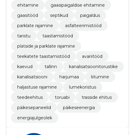
ehitamine
gaasipaigaldise ehitamine
gaasitööd
septikud
paigaldus
parklate rajamine
asfalteerimistööd
taristu
taastamistööd
platside ja parklate rajamine
teekatete taastamistööd
avariitööd
kaevud
tallinn
kanalisatsioonitorustike
kanalisatsiooni
harjumaa
liitumine
haljastuse rajamine
lumekoristus
teedeehitus
toruabi
trasside ehitus
päikesepaneelid
päikeseenergia
energiajulgeolek