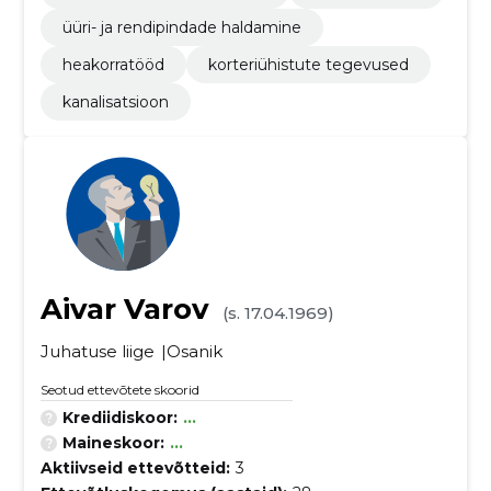
üüri- ja rendipindade haldamine
heakorratööd
korteriühistute tegevused
kanalisatsioon
Aivar Varov
(s. 17.04.1969)
Juhatuse liige
Osanik
Seotud ettevõtete skoorid
Krediidiskoor:
...
Maineskoor:
...
Aktiivseid ettevõtteid:
3