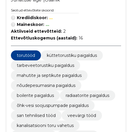
Seotud ettevõtete skoorid
Krediidiskoor:
...
Maineskoor:
...
Aktiivseid ettevõtteid:
2
Ettevõtluskogemus (aastaid):
16
torutööd
küttetorustiku paigaldus
tarbeveetorustiku paigaldus
mahutite ja septikute paigaldus
nõudepesumasina paigaldus
boilerite paigaldus
radiaatorite paigaldus
õhk-vesi soojuspumpade paigaldus
san tehnilised tööd
veevärgi tööd
kanalisatsiooni toru vahetus