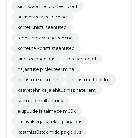
kinnisvara hooldusteenused
ärikinnisvara haldamine
korteriühistu teenused
rendikinnisvara haldamine
korterite koristusteenused
kinnisvarahooldus
heakorratööd
haljastuse projekteerimine
haljastuse rajamine
haljastuse hooldus
kaevetehnika ja ehitusmasinate rent
sõelutud mulla müük
elupuude ja taimede müük
tänavakivi ja äärekivi paigaldus
kastmissüsteemide paigaldus