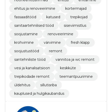
hooneehitusfirmad
ehitus
ehitamine
ehitus ja renoveerimine
kortermajad
fassaaditööd
katused
trepikojad
sanitaartehnilised tööd
siseviimistlus
soojustamine
renoveerimine
krohvimine
värvimine
fresh klapp
soojustustööd
remont
santehniliste tööd
vannitoa ja wc remont
vesi ja kanalisatsioon
keskküte
trepikodade remont
teemantpuurimine
üldehitus
sillutisriba
kauplused ja hulgikaubandus