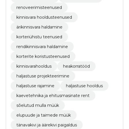
renoveerimisteenused
kinnisvara hooldusteenused
ärikinnisvara haldamine
korteriühistu teenused
rendikinnisvara haldamine
korterite koristusteenused
kinnisvarahooldus
heakorratööd
haljastuse projekteerimine
haljastuse rajamine
haljastuse hooldus
kaevetehnika ja ehitusmasinate rent
sõelutud mulla müük
elupuude ja taimede müük
tänavakivi ja äärekivi paigaldus