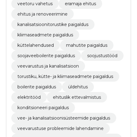
veetoru vahetus
eramaja ehitus
ehitus ja renoveerimine
kanalisatsioonitorustike paigaldus
kliimaseadmete paigaldus
küttelahendused
mahutite paigaldus
soojaveeboilerite paigaldus
soojustustööd
veevarustus ja kanalisatsioon
torustiku, kütte- ja kliimaseadmete paigaldus
boilerite paigaldus
üldehitus
elektritööd
ehituslik ettevalmistus
konditsioneeri paigaldus
vee- ja kanalisatsioonisüsteemide paigaldus
veevarustuse probleemide lahendamine