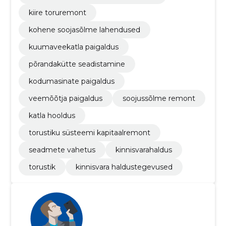
kiire toruremont
kohene soojasõlme lahendused
kuumaveekatla paigaldus
põrandakütte seadistamine
kodumasinate paigaldus
veemõõtja paigaldus
soojussõlme remont
katla hooldus
torustiku süsteemi kapitaalremont
seadmete vahetus
kinnisvarahaldus
torustik
kinnisvara haldustegevused