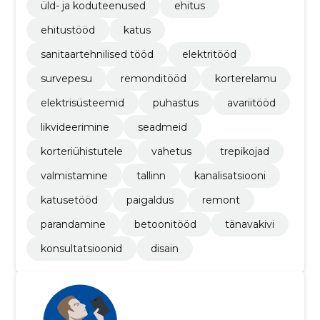
üld- ja koduteenused
ehitus
ehitustööd
katus
sanitaartehnilised tööd
elektritööd
survepesu
remonditööd
korterelamu
elektrisüsteemid
puhastus
avariitööd
likvideerimine
seadmeid
korteriühistutele
vahetus
trepikojad
valmistamine
tallinn
kanalisatsiooni
katusetööd
paigaldus
remont
parandamine
betoonitööd
tänavakivi
konsultatsioonid
disain