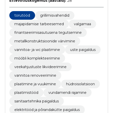
Ettevõtluskogemus (aastaid):
28
torutööd
grillimisvahendid
majapidamise tarbeesemed
valgamaa
finantseerimisasutusena tegutsemine
metallkonstruktsioonide värvimine
vannitoa- ja wc plaatimine
uste paigaldus
mööbli komplekteerimine
veekahjustuste likvideerimine
vannitoa renoveerimine
plaatimine ja vuukimine
hüdroisolatsioon
plaatimistööd
vundamendi rajamine
sanitaartehnika paigaldus
elektritööd ja põrandakütte paigaldus