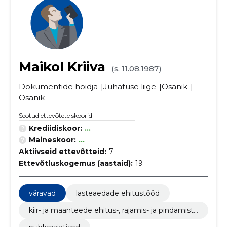
Maikol Kriiva
(s. 11.08.1987)
Dokumentide hoidja
Juhatuse liige
Osanik
Osanik
Seotud ettevõtete skoorid
Krediidiskoor:
...
Maineskoor:
...
Aktiivseid ettevõtteid:
7
Ettevõtluskogemus (aastaid):
19
väravad
lasteaedade ehitustööd
kiir- ja maanteede ehitus-, rajamis- ja pindamistö
öd