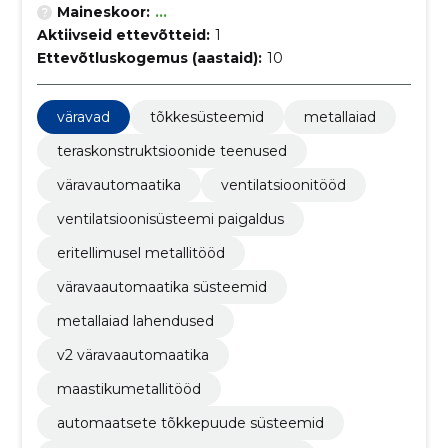
Maineskoor:
...
Aktiivseid ettevõtteid:
1
Ettevõtluskogemus (aastaid):
10
väravad
tõkkesüsteemid
metallaiad
teraskonstruktsioonide teenused
väravautomaatika
ventilatsioonitööd
ventilatsioonisüsteemi paigaldus
eritellimusel metallitööd
väravaautomaatika süsteemid
metallaiad lahendused
v2 väravaautomaatika
maastikumetallitööd
automaatsete tõkkepuude süsteemid