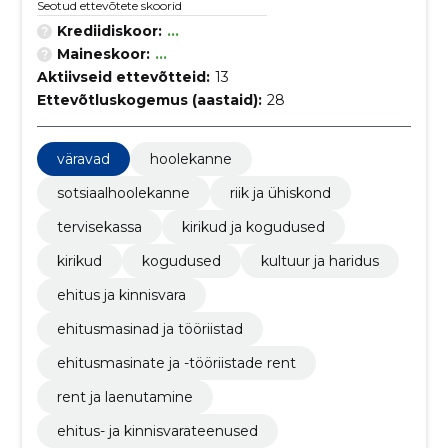
Seotud ettevõtete skoorid
Krediidiskoor:
...
Maineskoor:
...
Aktiivseid ettevõtteid:
13
Ettevõtluskogemus (aastaid):
28
väravad
hoolekanne
sotsiaalhoolekanne
riik ja ühiskond
tervisekassa
kirikud ja kogudused
kirikud
kogudused
kultuur ja haridus
ehitus ja kinnisvara
ehitusmasinad ja tööriistad
ehitusmasinate ja -tööriistade rent
rent ja laenutamine
ehitus- ja kinnisvarateenused