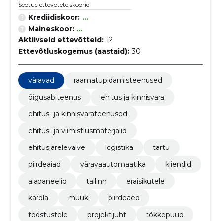
Seotud ettevõtete skoorid
Krediidiskoor:
...
Maineskoor:
...
Aktiivseid ettevõtteid:
12
Ettevõtluskogemus (aastaid):
30
väravad
raamatupidamisteenused
õigusabiteenus
ehitus ja kinnisvara
ehitus- ja kinnisvarateenused
ehitus- ja viimistlusmaterjalid
ehitusjärelevalve
logistika
tartu
piirdeaiad
väravaautomaatika
kliendid
aiapaneelid
tallinn
eraisikutele
kärdla
müük
piirdeaed
tööstustele
projektijuht
tõkkepuud