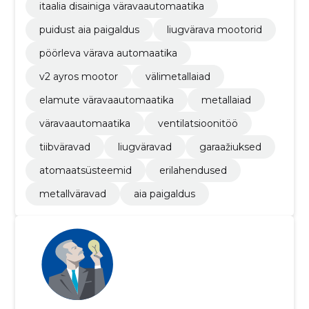
itaalia disainiga väravaautomaatika
puidust aia paigaldus
liugvärava mootorid
pöörleva värava automaatika
v2 ayros mootor
välimetallaiad
elamute väravaautomaatika
metallaiad
väravaautomaatika
ventilatsioonitöö
tiibväravad
liugväravad
garaažiuksed
atomaatsüsteemid
erilahendused
metallväravad
aia paigaldus