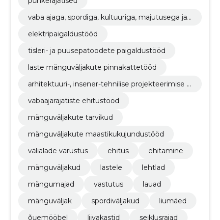
puhkerajatised
vaba ajaga, spordiga, kultuuriga, majutusega ja r
estoranidega seotud hoonete ehitustööd
elektripaigaldustööd
tisleri- ja puusepatoodete paigaldustööd
laste mänguväljakute pinnakattetööd
arhitektuuri-, insener-tehnilise projekteerimise ja
planeerimisteenused
vabaajarajatiste ehitustööd
mänguväljakute tarvikud
mänguväljakute maastikukujundustööd
välialade varustus
ehitus
ehitamine
mänguväljakud
lastele
lehtlad
mängumajad
vastutus
lauad
mänguväljak
spordiväljakud
liumäed
õuemööbel
liivakastid
seiklusrajad