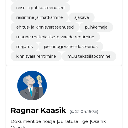
reisi- ja puhkusteenused
reisimine ja matkamine
ajakava
ehitus- ja kinnisvarateenused
puhkemaja
muude materiaalsete varade rentimine
majutus
jaemüügi vahendusteenus
kinnisvara rentimine
muu tekstiilitootmine
Ragnar Kaasik
(s. 21.04.1975)
Dokumentide hoidja
Juhatuse liige
Osanik
Osanik