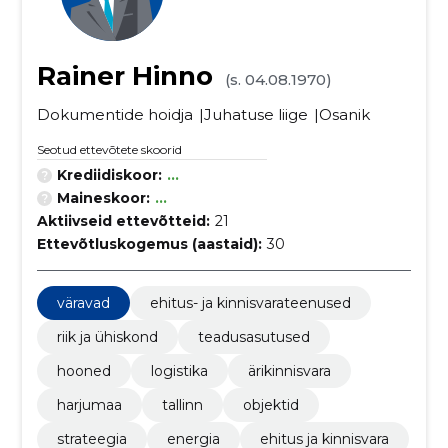
Rainer Hinno
(s. 04.08.1970)
Dokumentide hoidja
Juhatuse liige
Osanik
Seotud ettevõtete skoorid
Krediidiskoor:
...
Maineskoor:
...
Aktiivseid ettevõtteid:
21
Ettevõtluskogemus (aastaid):
30
väravad
ehitus- ja kinnisvarateenused
riik ja ühiskond
teadusasutused
hooned
logistika
ärikinnisvara
harjumaa
tallinn
objektid
strateegia
energia
ehitus ja kinnisvara