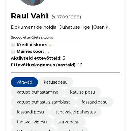
Raul Vahi
(s. 17.09.1988)
Dokumentide hoidja
Juhatuse liige
Osanik
Seotud ettevõtete skoorid
Krediidiskoor:
...
Maineskoor:
...
Aktiivseid ettevõtteid:
3
Ettevõtluskogemus (aastaid):
13
väravad
katusepesu
katuse puhastamine
katuse pesu
katuse puhastus samblast
fassaadipesu
fassaadi pesu
tänavakivi puhastus
tänavakivipesu
survepesu