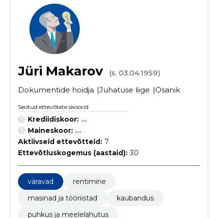
Jüri Makarov
(s. 03.04.1959)
Dokumentide hoidja
Juhatuse liige
Osanik
Seotud ettevõtete skoorid
Krediidiskoor:
...
Maineskoor:
...
Aktiivseid ettevõtteid:
7
Ettevõtluskogemus (aastaid):
30
väravad
rentimine
masinad ja tööriistad
kaubandus
puhkus ja meelelahutus