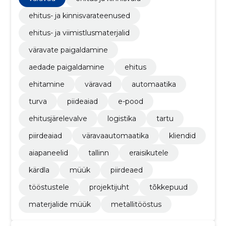
ehitus- ja kinnisvarateenused
ehitus- ja viimistlusmaterjalid
väravate paigaldamine
aedade paigaldamine
ehitus
ehitamine
väravad
automaatika
turva
piideaiad
e-pood
ehitusjärelevalve
logistika
tartu
piirdeaiad
väravaautomaatika
kliendid
aiapaneelid
tallinn
eraisikutele
kärdla
müük
piirdeaed
tööstustele
projektijuht
tõkkepuud
materjalide müük
metallitööstus