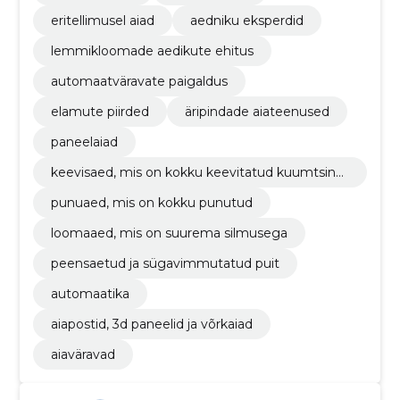
eritellimusel aiad
aedniku eksperdid
lemmikloomade aedikute ehitus
automaatväravate paigaldus
elamute piirded
äripindade aiateenused
paneelaiad
keevisaed, mis on kokku keevitatud kuumtsingi
st
punuaed, mis on kokku punutud
loomaaed, mis on suurema silmusega
peensaetud ja sügavimmutatud puit
automaatika
aiapostid, 3d paneelid ja võrkaiad
aiaväravad