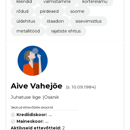
kliendid
valmistamine
korterelamu
rõdud
piirdeaed
soome
üldehitus
staadion
siseviimistlus
metallitööd
rajatiste ehitus
Aive Vahejõe
(s. 10.09.1984)
Juhatuse liige
Osanik
Seotud ettevõtete skoorid
Krediidiskoor:
...
Maineskoor:
...
Aktiivseid ettevõtteid:
2