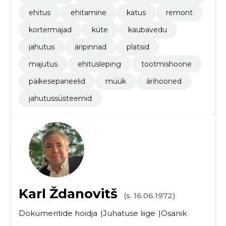
ehitus
ehitamine
katus
remont
kortermajad
küte
kaubavedu
jahutus
äripinnad
platsid
majutus
ehitusleping
tootmishoone
päikesepaneelid
müük
ärihooned
jahutussüsteemid
Karl Ždanovitš
(s. 16.06.1972)
Dokumentide hoidja
Juhatuse liige
Osanik