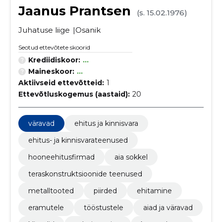
Jaanus Prantsen
(s. 15.02.1976)
Juhatuse liige
Osanik
Seotud ettevõtete skoorid
Krediidiskoor:
...
Maineskoor:
...
Aktiivseid ettevõtteid:
1
Ettevõtluskogemus (aastaid):
20
väravad
ehitus ja kinnisvara
ehitus- ja kinnisvarateenused
hooneehitusfirmad
aia sokkel
teraskonstruktsioonide teenused
metalltooted
piirded
ehitamine
eramutele
tööstustele
aiad ja väravad