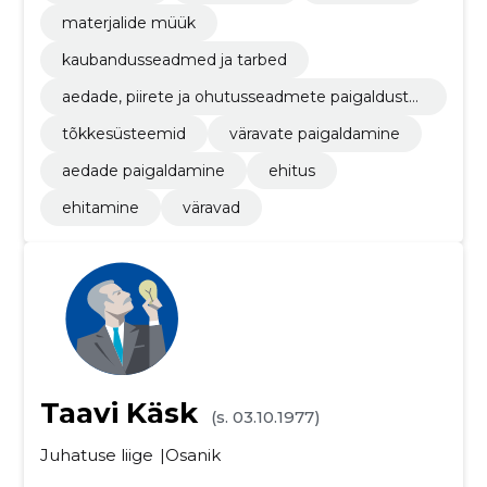
materjalide müük
kaubandusseadmed ja tarbed
aedade, piirete ja ohutusseadmete paigaldustö
öd
tõkkesüsteemid
väravate paigaldamine
aedade paigaldamine
ehitus
ehitamine
väravad
Taavi Käsk
(s. 03.10.1977)
Juhatuse liige
Osanik