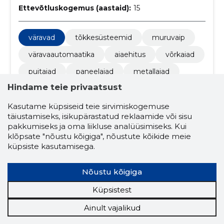
Ettevõtluskogemus (aastaid):
15
väravad
tõkkesüsteemid
muruvaip
väravaautomaatika
aiaehitus
võrkaiad
puitaiad
paneelaiad
metallaiad
Hindame teie privaatsust
tõkkepuud
tiibväravad
liugväravad
paigaldus
siidmuru
muru rajamine
Kasutame küpsiseid teie sirvimiskogemuse
täiustamiseks, isikupärastatud reklaamide või sisu
seemnekülv
väravate paigaldus
pakkumiseks ja oma liikluse analüüsimiseks. Kui
klõpsate "nõustu kõigiga", nõustute kõikide meie
aedade paigaldus
aed
küpsiste kasutamisega.
mätaste paigaldus
kvaliteetsed materjalid
Nõustu kõigiga
müük
materjalid
üle eesti
Küpsistest
jalgväravad
müük ja paigaldus
ehitus
Ainult vajalikud
pinnase
täislahendused
puitaed