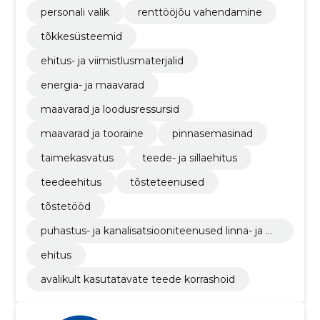
personali valik
renttööjõu vahendamine
tõkkesüsteemid
ehitus- ja viimistlusmaterjalid
energia- ja maavarad
maavarad ja loodusressursid
maavarad ja tooraine
pinnasemasinad
taimekasvatus
teede- ja sillaehitus
teedeehitus
tõsteteenused
tõstetööd
puhastus- ja kanalisatsiooniteenused linna- ja m
aapiirkonnas ning nendega seonduvad teenuse
ehitus
d
avalikult kasutatavate teede korrashoid