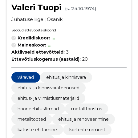
Valeri Tuopi
(s. 24.10.1974)
Juhatuse liige
Osanik
Seotud ettevõtete skoorid
Krediidiskoor:
...
Maineskoor:
...
Aktiivseid ettevõtteid:
3
Ettevõtluskogemus (aastaid):
20
väravad
ehitus ja kinnisvara
ehitus- ja kinnisvarateenused
ehitus- ja viimistlusmaterjalid
hooneehitusfirmad
metallitööstus
metalltooted
ehitus ja renoveerimine
katuste ehitamine
korterite remont