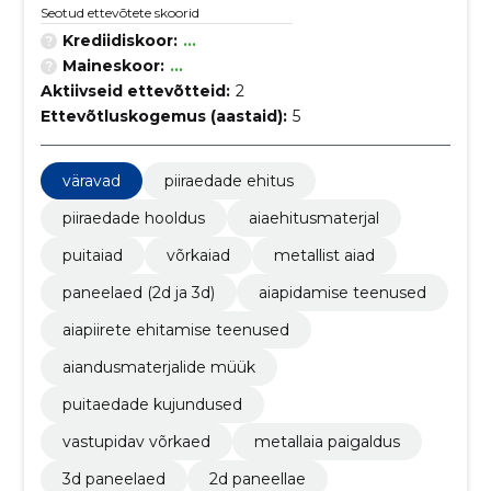
Seotud ettevõtete skoorid
Krediidiskoor:
...
Maineskoor:
...
Aktiivseid ettevõtteid:
2
Ettevõtluskogemus (aastaid):
5
väravad
piiraedade ehitus
piiraedade hooldus
aiaehitusmaterjal
puitaiad
võrkaiad
metallist aiad
paneelaed (2d ja 3d)
aiapidamise teenused
aiapiirete ehitamise teenused
aiandusmaterjalide müük
puitaedade kujundused
vastupidav võrkaed
metallaia paigaldus
3d paneelaed
2d paneellae