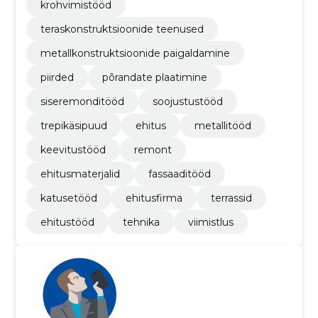
krohvimistööd
teraskonstruktsioonide teenused
metallkonstruktsioonide paigaldamine
piirded
põrandate plaatimine
siseremonditööd
soojustustööd
trepikäsipuud
ehitus
metallitööd
keevitustööd
remont
ehitusmaterjalid
fassaaditööd
katusetööd
ehitusfirma
terrassid
ehitustööd
tehnika
viimistlus