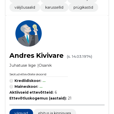
välijõusaalid
karussellid
prügikastid
Andres Kivivare
(s. 14.03.1974)
Juhatuse liige
Osanik
Seotud ettevõtete skoorid
Krediidiskoor:
...
Maineskoor:
...
Aktiivseid ettevõtteid:
6
Ettevõtluskogemus (aastaid):
21
väravad
ehitus ja kinnisvara