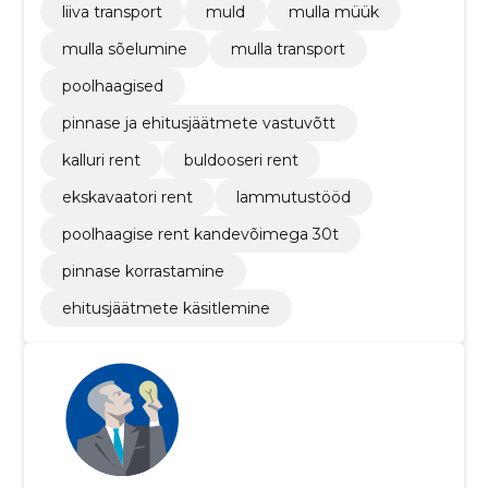
liiva transport
muld
mulla müük
mulla sõelumine
mulla transport
poolhaagised
pinnase ja ehitusjäätmete vastuvõtt
kalluri rent
buldooseri rent
ekskavaatori rent
lammutustööd
poolhaagise rent kandevõimega 30t
pinnase korrastamine
ehitusjäätmete käsitlemine