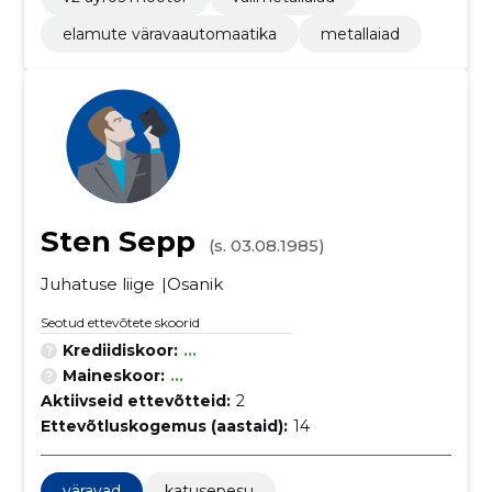
elamute väravaautomaatika
metallaiad
Sten Sepp
(s. 03.08.1985)
Juhatuse liige
Osanik
Seotud ettevõtete skoorid
Krediidiskoor:
...
Maineskoor:
...
Aktiivseid ettevõtteid:
2
Ettevõtluskogemus (aastaid):
14
väravad
katusepesu