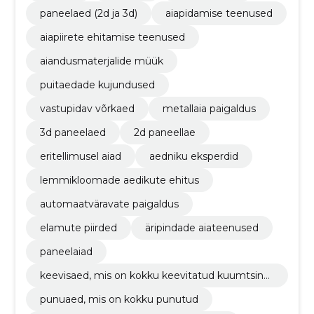
paneelaed (2d ja 3d)
aiapidamise teenused
aiapiirete ehitamise teenused
aiandusmaterjalide müük
puitaedade kujundused
vastupidav võrkaed
metallaia paigaldus
3d paneelaed
2d paneellae
eritellimusel aiad
aedniku eksperdid
lemmikloomade aedikute ehitus
automaatväravate paigaldus
elamute piirded
äripindade aiateenused
paneelaiad
keevisaed, mis on kokku keevitatud kuumtsingi
st
punuaed, mis on kokku punutud