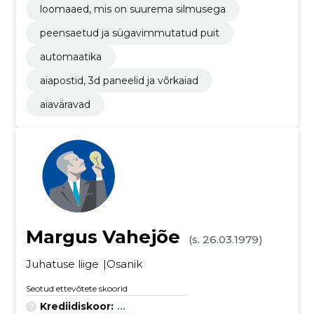
loomaaed, mis on suurema silmusega
peensaetud ja sügavimmutatud puit
automaatika
aiapostid, 3d paneelid ja võrkaiad
aiaväravad
Margus Vahejõe
(s. 26.03.1979)
Juhatuse liige
Osanik
Seotud ettevõtete skoorid
Krediidiskoor:
...