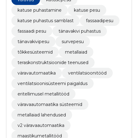
katuse puhastamine
katuse pesu
katuse puhastus samblast
fassaadipesu
fassaadi pesu
tänavakivi puhastus
tänavakivipesu
survepesu
tõkkesüsteemid
metallaiad
teraskonstruktsioonide teenused
väravautomaatika
ventilatsioonitööd
ventilatsioonisüsteemi paigaldus
eritellimusel metallitööd
väravaautomaatika süsteemid
metallaiad lahendused
v2 väravaautomaatika
maastikumetallitööd