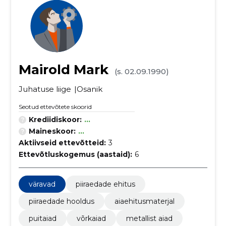
Mairold Mark
(s. 02.09.1990)
Juhatuse liige
Osanik
Seotud ettevõtete skoorid
Krediidiskoor:
...
Maineskoor:
...
Aktiivseid ettevõtteid:
3
Ettevõtluskogemus (aastaid):
6
väravad
piiraedade ehitus
piiraedade hooldus
aiaehitusmaterjal
puitaiad
võrkaiad
metallist aiad