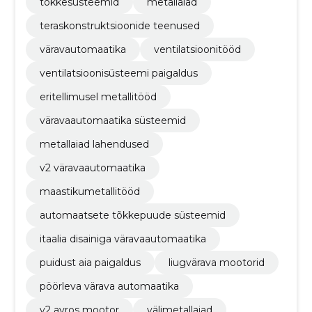
tõkkesüsteemid
metallaiad
teraskonstruktsioonide teenused
väravautomaatika
ventilatsioonitööd
ventilatsioonisüsteemi paigaldus
eritellimusel metallitööd
väravaautomaatika süsteemid
metallaiad lahendused
v2 väravaautomaatika
maastikumetallitööd
automaatsete tõkkepuude süsteemid
itaalia disainiga väravaautomaatika
puidust aia paigaldus
liugvärava mootorid
pöörleva värava automaatika
v2 ayros mootor
välimetallaiad