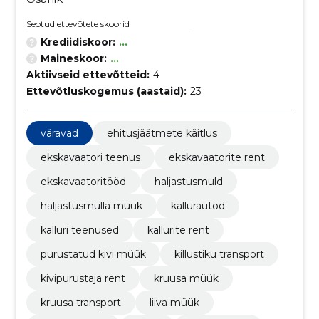
Seotud ettevõtete skoorid
Krediidiskoor:
...
Maineskoor:
...
Aktiivseid ettevõtteid:
4
Ettevõtluskogemus (aastaid):
23
väravad
ehitusjäätmete käitlus
ekskavaatori teenus
ekskavaatorite rent
ekskavaatoritööd
haljastusmuld
haljastusmulla müük
kallurautod
kalluri teenused
kallurite rent
purustatud kivi müük
killustiku transport
kivipurustaja rent
kruusa müük
kruusa transport
liiva müük