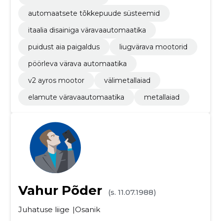
automaatsete tõkkepuude süsteemid
itaalia disainiga väravaautomaatika
puidust aia paigaldus
liugvärava mootorid
pöörleva värava automaatika
v2 ayros mootor
välimetallaiad
elamute väravaautomaatika
metallaiad
Vahur Põder
(s. 11.07.1988)
Juhatuse liige
Osanik