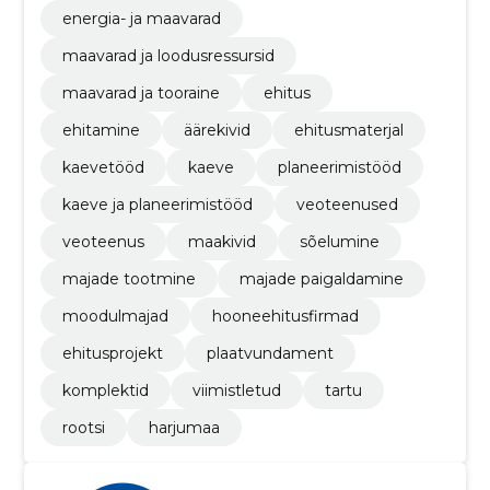
energia- ja maavarad
maavarad ja loodusressursid
maavarad ja tooraine
ehitus
ehitamine
äärekivid
ehitusmaterjal
kaevetööd
kaeve
planeerimistööd
kaeve ja planeerimistööd
veoteenused
veoteenus
maakivid
sõelumine
majade tootmine
majade paigaldamine
moodulmajad
hooneehitusfirmad
ehitusprojekt
plaatvundament
komplektid
viimistletud
tartu
rootsi
harjumaa