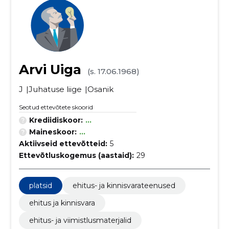
Arvi Uiga
(s. 17.06.1968)
J
Juhatuse liige
Osanik
Seotud ettevõtete skoorid
Krediidiskoor:
...
Maineskoor:
...
Aktiivseid ettevõtteid:
5
Ettevõtluskogemus (aastaid):
29
platsid
ehitus- ja kinnisvarateenused
ehitus ja kinnisvara
ehitus- ja viimistlusmaterjalid