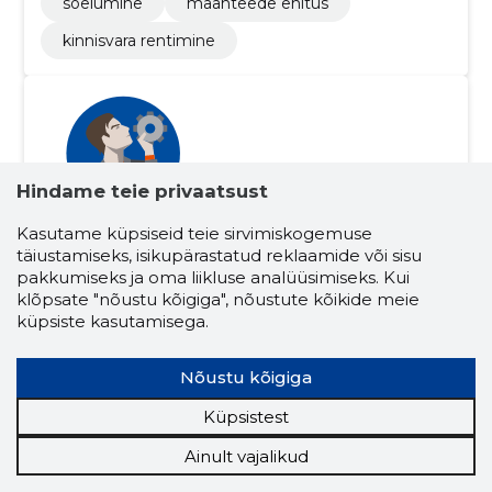
sõelumine
maanteede ehitus
kinnisvara rentimine
Hindame teie privaatsust
Kasutame küpsiseid teie sirvimiskogemuse
Arnold Vahtra
(s. 28.02.1998)
täiustamiseks, isikupärastatud reklaamide või sisu
pakkumiseks ja oma liikluse analüüsimiseks. Kui
Juhatuse liige
Osanik
klõpsate "nõustu kõigiga", nõustute kõikide meie
küpsiste kasutamisega.
Seotud ettevõtete skoorid
Krediidiskoor:
...
Nõustu kõigiga
Maineskoor:
...
Aktiivseid ettevõtteid:
4
Küpsistest
Ettevõtluskogemus (aastaid):
6
Ainult vajalikud