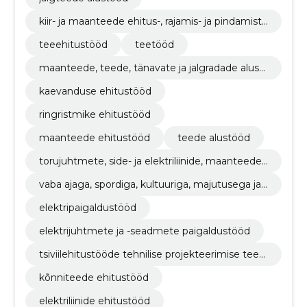
kiir- ja maanteede ehitus-, rajamis- ja pindamistö
öd
teeehitustööd
teetööd
maanteede, teede, tänavate ja jalgradade alust
ööd
kaevanduse ehitustööd
ringristmike ehitustööd
maanteede ehitustööd
teede alustööd
torujuhtmete, side- ja elektriliinide, maanteede,
teede, lennuväljade ja raudteede ehitustööd; pi
vaba ajaga, spordiga, kultuuriga, majutusega ja r
nnakattetööd
estoranidega seotud hoonete ehitustööd
elektripaigaldustööd
elektrijuhtmete ja -seadmete paigaldustööd
tsiviilehitustööde tehnilise projekteerimise teen
used
kõnniteede ehitustööd
elektriliinide ehitustööd