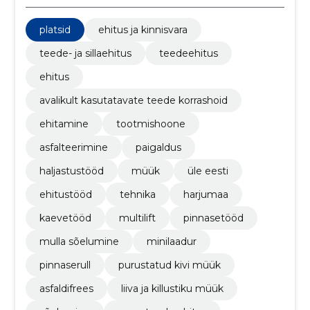
platsid
ehitus ja kinnisvara
teede- ja sillaehitus
teedeehitus
ehitus
avalikult kasutatavate teede korrashoid
ehitamine
tootmishoone
asfalteerimine
paigaldus
haljastustööd
müük
üle eesti
ehitustööd
tehnika
harjumaa
kaevetööd
multilift
pinnasetööd
mulla sõelumine
minilaadur
pinnaserull
purustatud kivi müük
asfaldifrees
liiva ja killustiku müük