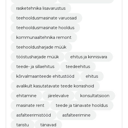
rasketehnika lisavarustus
teehooldusmasinate varuosad
teehooldusmasinate hooldus
kommunaaltehnika remont
teehooldusharjade müük
tööstusharjade müük
ehitus ja kinnisvara
teede- ja sillaehitus
teedeehitus
kõrvalmaanteede ehitustööd
ehitus
avalikult kasutatavate teede korrashoid
ehitamine
järelevalve
konsultatsioon
masinate rent
teede ja tänavate hooldus
asfalteerimistööd
asfalteerimine
taristu
tänavad