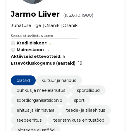
Jarmo Liiver
(s. 26.10.1980)
Juhatuse liige
Osanik
Osanik
Seotud ettevõtete skoorid
Krediidiskoor:
...
Maineskoor:
...
Aktiivseid ettevõtteid:
5
Ettevõtluskogemus (aastaid):
19
platsid
kultuur ja haridus
puhkus ja meelelahutus
spordiliidud
spordiorganisatsioonid
sport
ehitus ja kinnisvara
teede- ja sillaehitus
teedeehitus
teeristmikute ehitustööd
jalgteede alustööd