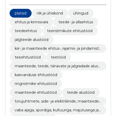
platsid
riik ja ühiskond
ühingud
ehitus ja kinnisvara
teede- ja sillaehitus
teedeehitus
teeristmikute ehitustööd
jalgteede alustööd
kiir- ja maanteede ehitus-, rajamis- ja pindamistö
öd
teeehitustööd
teetööd
maanteede, teede, tänavate ja jalgradade alust
ööd
kaevanduse ehitustööd
ringristmike ehitustööd
maanteede ehitustööd
teede alustööd
torujuhtmete, side- ja elektriliinide, maanteede,
teede, lennuväljade ja raudteede ehitustööd; pi
vaba ajaga, spordiga, kultuuriga, majutusega ja r
nnakattetööd
estoranidega seotud hoonete ehitustööd