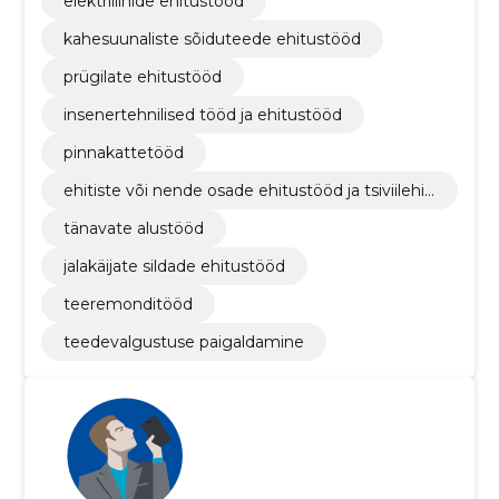
elektriliinide ehitustööd
kahesuunaliste sõiduteede ehitustööd
prügilate ehitustööd
insenertehnilised tööd ja ehitustööd
pinnakattetööd
ehitiste või nende osade ehitustööd ja tsiviilehit
ustööd
tänavate alustööd
jalakäijate sildade ehitustööd
teeremonditööd
teedevalgustuse paigaldamine