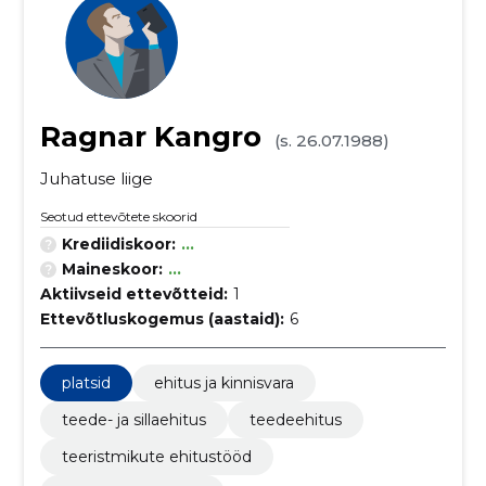
Ragnar Kangro
(s. 26.07.1988)
Juhatuse liige
Seotud ettevõtete skoorid
Krediidiskoor:
...
Maineskoor:
...
Aktiivseid ettevõtteid:
1
Ettevõtluskogemus (aastaid):
6
platsid
ehitus ja kinnisvara
teede- ja sillaehitus
teedeehitus
teeristmikute ehitustööd