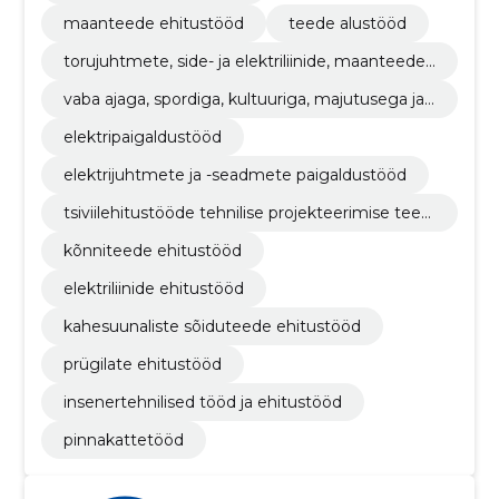
maanteede ehitustööd
teede alustööd
torujuhtmete, side- ja elektriliinide, maanteede,
teede, lennuväljade ja raudteede ehitustööd; pi
vaba ajaga, spordiga, kultuuriga, majutusega ja r
nnakattetööd
estoranidega seotud hoonete ehitustööd
elektripaigaldustööd
elektrijuhtmete ja -seadmete paigaldustööd
tsiviilehitustööde tehnilise projekteerimise teen
used
kõnniteede ehitustööd
elektriliinide ehitustööd
kahesuunaliste sõiduteede ehitustööd
prügilate ehitustööd
insenertehnilised tööd ja ehitustööd
pinnakattetööd