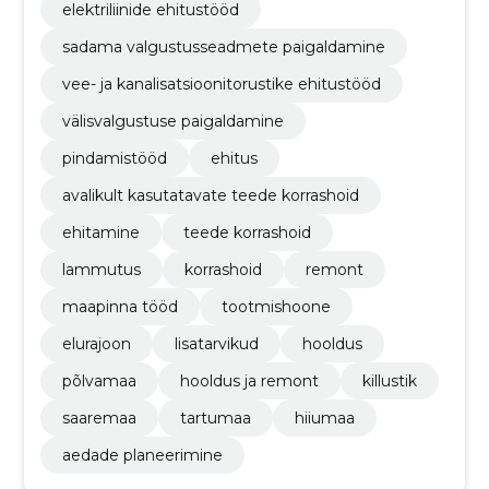
elektriliinide ehitustööd
sadama valgustusseadmete paigaldamine
vee- ja kanalisatsioonitorustike ehitustööd
välisvalgustuse paigaldamine
pindamistööd
ehitus
avalikult kasutatavate teede korrashoid
ehitamine
teede korrashoid
lammutus
korrashoid
remont
maapinna tööd
tootmishoone
elurajoon
lisatarvikud
hooldus
põlvamaa
hooldus ja remont
killustik
saaremaa
tartumaa
hiiumaa
aedade planeerimine