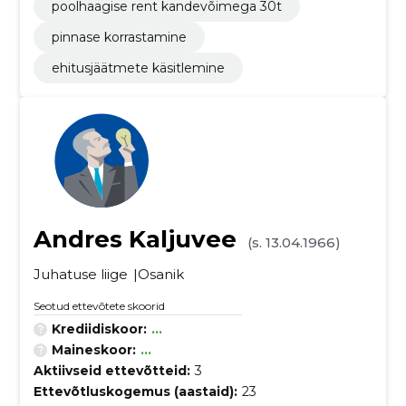
poolhaagise rent kandevõimega 30t
pinnase korrastamine
ehitusjäätmete käsitlemine
Andres Kaljuvee
(s. 13.04.1966)
Juhatuse liige
Osanik
Seotud ettevõtete skoorid
Krediidiskoor:
...
Maineskoor:
...
Aktiivseid ettevõtteid:
3
Ettevõtluskogemus (aastaid):
23