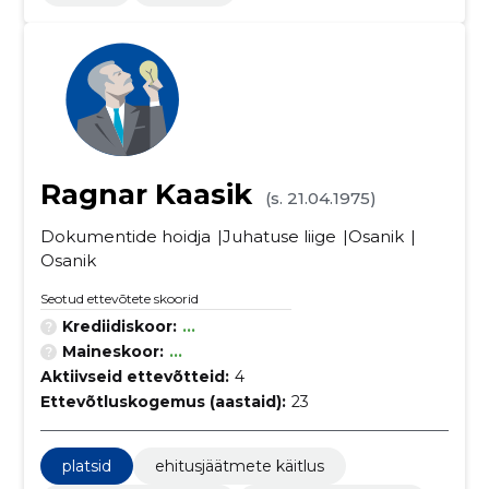
Ragnar Kaasik
(s. 21.04.1975)
Dokumentide hoidja
Juhatuse liige
Osanik
Osanik
Seotud ettevõtete skoorid
Krediidiskoor:
...
Maineskoor:
...
Aktiivseid ettevõtteid:
4
Ettevõtluskogemus (aastaid):
23
platsid
ehitusjäätmete käitlus