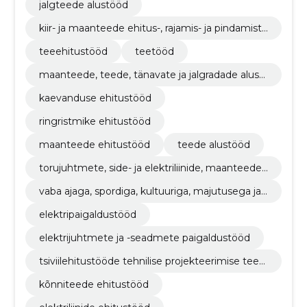
jalgteede alustööd
kiir- ja maanteede ehitus-, rajamis- ja pindamistö
öd
teeehitustööd
teetööd
maanteede, teede, tänavate ja jalgradade alust
ööd
kaevanduse ehitustööd
ringristmike ehitustööd
maanteede ehitustööd
teede alustööd
torujuhtmete, side- ja elektriliinide, maanteede,
teede, lennuväljade ja raudteede ehitustööd; pi
vaba ajaga, spordiga, kultuuriga, majutusega ja r
nnakattetööd
estoranidega seotud hoonete ehitustööd
elektripaigaldustööd
elektrijuhtmete ja -seadmete paigaldustööd
tsiviilehitustööde tehnilise projekteerimise teen
used
kõnniteede ehitustööd