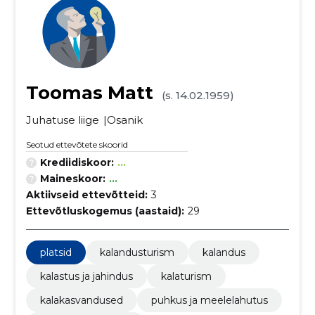
Toomas Matt
(s. 14.02.1959)
Juhatuse liige
Osanik
Seotud ettevõtete skoorid
Krediidiskoor:
...
Maineskoor:
...
Aktiivseid ettevõtteid:
3
Ettevõtluskogemus (aastaid):
29
platsid
kalandusturism
kalandus
kalastus ja jahindus
kalaturism
kalakasvandused
puhkus ja meelelahutus