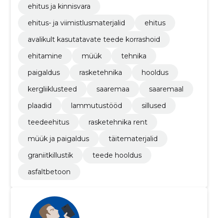
ehitus ja kinnisvara
ehitus- ja viimistlusmaterjalid
ehitus
avalikult kasutatavate teede korrashoid
ehitamine
müük
tehnika
paigaldus
rasketehnika
hooldus
kergliiklusteed
saaremaa
saaremaal
plaadid
lammutustööd
sillused
teedeehitus
rasketehnika rent
müük ja paigaldus
täitematerjalid
graniitkillustik
teede hooldus
asfaltbetoon