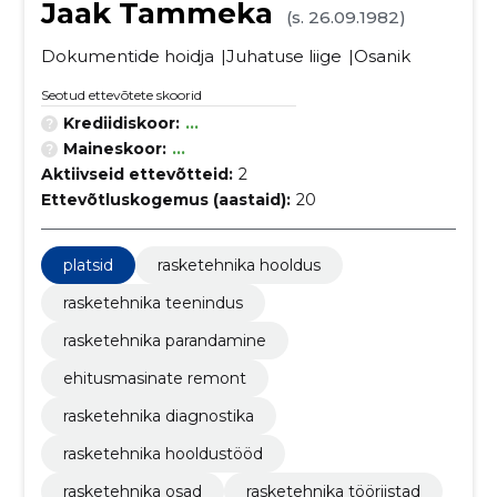
Jaak Tammeka
(s. 26.09.1982)
Dokumentide hoidja
Juhatuse liige
Osanik
Seotud ettevõtete skoorid
Krediidiskoor:
...
Maineskoor:
...
Aktiivseid ettevõtteid:
2
Ettevõtluskogemus (aastaid):
20
platsid
rasketehnika hooldus
rasketehnika teenindus
rasketehnika parandamine
ehitusmasinate remont
rasketehnika diagnostika
rasketehnika hooldustööd
rasketehnika osad
rasketehnika tööriistad