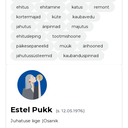
ehitus
ehitamine
katus
remont
kortermajad
küte
kaubavedu
jahutus
äripinnad
majutus
ehitusleping
tootmishoone
päikesepaneelid
müük
ärihooned
jahutussüsteemid
kaubanduspinnad
Estel Pukk
(s. 12.05.1976)
Juhatuse liige
Osanik