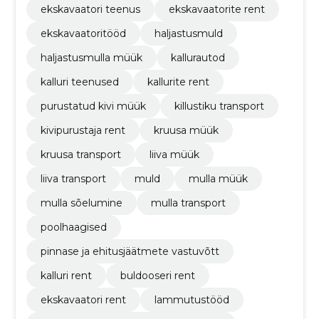
ekskavaatori teenus
ekskavaatorite rent
ekskavaatoritööd
haljastusmuld
haljastusmulla müük
kallurautod
kalluri teenused
kallurite rent
purustatud kivi müük
killustiku transport
kivipurustaja rent
kruusa müük
kruusa transport
liiva müük
liiva transport
muld
mulla müük
mulla sõelumine
mulla transport
poolhaagised
pinnase ja ehitusjäätmete vastuvõtt
kalluri rent
buldooseri rent
ekskavaatori rent
lammutustööd