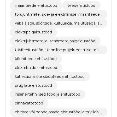
maanteede ehitustööd
teede alustööd
torujuhtmete, side- ja elektriliinide, maanteede,
teede, lennuväljade ja raudteede ehitustööd; pi
vaba ajaga, spordiga, kultuuriga, majutusega ja r
nnakattetööd
estoranidega seotud hoonete ehitustööd
elektripaigaldustööd
elektrijuhtmete ja -seadmete paigaldustööd
tsiviilehitustööde tehnilise projekteerimise teen
used
kõnniteede ehitustööd
elektriliinide ehitustööd
kahesuunaliste sõiduteede ehitustööd
prügilate ehitustööd
insenertehnilised tööd ja ehitustööd
pinnakattetööd
ehitiste või nende osade ehitustööd ja tsiviilehit
ustööd