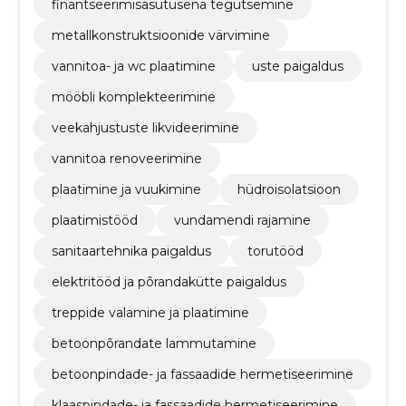
finantseerimisasutusena tegutsemine
metallkonstruktsioonide värvimine
vannitoa- ja wc plaatimine
uste paigaldus
mööbli komplekteerimine
veekahjustuste likvideerimine
vannitoa renoveerimine
plaatimine ja vuukimine
hüdroisolatsioon
plaatimistööd
vundamendi rajamine
sanitaartehnika paigaldus
torutööd
elektritööd ja põrandakütte paigaldus
treppide valamine ja plaatimine
betoonpõrandate lammutamine
betoonpindade- ja fassaadide hermetiseerimine
klaaspindade- ja fassaadide hermetiseerimine