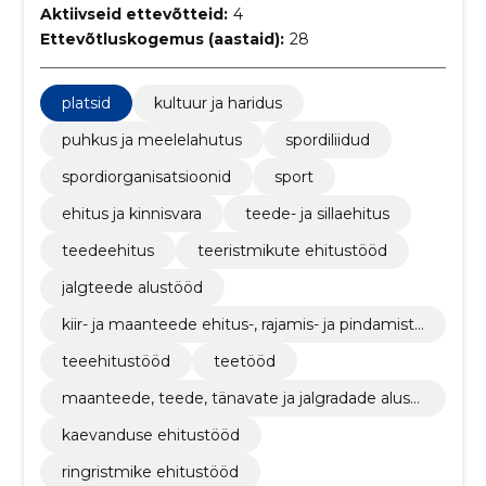
Aktiivseid ettevõtteid:
4
Ettevõtluskogemus (aastaid):
28
platsid
kultuur ja haridus
puhkus ja meelelahutus
spordiliidud
spordiorganisatsioonid
sport
ehitus ja kinnisvara
teede- ja sillaehitus
teedeehitus
teeristmikute ehitustööd
jalgteede alustööd
kiir- ja maanteede ehitus-, rajamis- ja pindamistö
öd
teeehitustööd
teetööd
maanteede, teede, tänavate ja jalgradade alust
ööd
kaevanduse ehitustööd
ringristmike ehitustööd