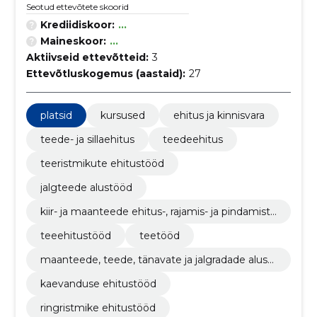
Seotud ettevõtete skoorid
Krediidiskoor:
...
Maineskoor:
...
Aktiivseid ettevõtteid:
3
Ettevõtluskogemus (aastaid):
27
platsid
kursused
ehitus ja kinnisvara
teede- ja sillaehitus
teedeehitus
teeristmikute ehitustööd
jalgteede alustööd
kiir- ja maanteede ehitus-, rajamis- ja pindamistö
öd
teeehitustööd
teetööd
maanteede, teede, tänavate ja jalgradade alust
ööd
kaevanduse ehitustööd
ringristmike ehitustööd