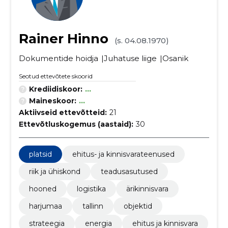
Rainer Hinno
(s. 04.08.1970)
Dokumentide hoidja
Juhatuse liige
Osanik
Seotud ettevõtete skoorid
Krediidiskoor:
...
Maineskoor:
...
Aktiivseid ettevõtteid:
21
Ettevõtluskogemus (aastaid):
30
platsid
ehitus- ja kinnisvarateenused
riik ja ühiskond
teadusasutused
hooned
logistika
ärikinnisvara
harjumaa
tallinn
objektid
strateegia
energia
ehitus ja kinnisvara