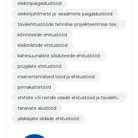
elektripaigaldustööd
elektrijuhtmete ja -seadmete paigaldustööd
tsiviilehitustööde tehnilise projekteerimise teen
used
kõnniteede ehitustööd
elektriliinide ehitustööd
kahesuunaliste sõiduteede ehitustööd
prügilate ehitustööd
insenertehnilised tööd ja ehitustööd
pinnakattetööd
ehitiste või nende osade ehitustööd ja tsiviilehit
ustööd
tänavate alustööd
jalakäijate sildade ehitustööd