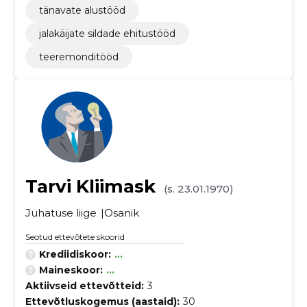
tänavate alustööd
jalakäijate sildade ehitustööd
teeremonditööd
Tarvi Kliimask
(s. 23.01.1970)
Juhatuse liige
Osanik
Seotud ettevõtete skoorid
Krediidiskoor:
...
Maineskoor:
...
Aktiivseid ettevõtteid:
3
Ettevõtluskogemus (aastaid):
30