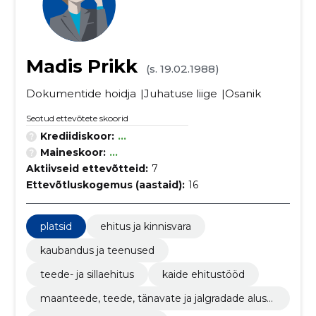
Madis Prikk
(s. 19.02.1988)
Dokumentide hoidja
Juhatuse liige
Osanik
Seotud ettevõtete skoorid
Krediidiskoor:
...
Maineskoor:
...
Aktiivseid ettevõtteid:
7
Ettevõtluskogemus (aastaid):
16
platsid
ehitus ja kinnisvara
kaubandus ja teenused
teede- ja sillaehitus
kaide ehitustööd
maanteede, teede, tänavate ja jalgradade alust
ööd