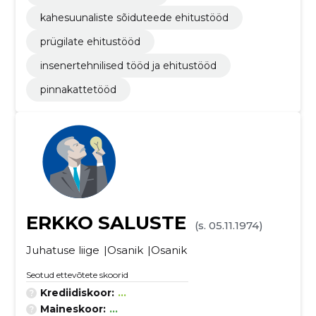
kahesuunaliste sõiduteede ehitustööd
prügilate ehitustööd
insenertehnilised tööd ja ehitustööd
pinnakattetööd
ERKKO SALUSTE
(s. 05.11.1974)
Juhatuse liige
Osanik
Osanik
Seotud ettevõtete skoorid
Krediidiskoor:
...
Maineskoor:
...