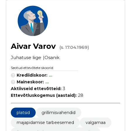
Aivar Varov
(s. 17.04.1969)
Juhatuse liige
Osanik
Seotud ettevõtete skoorid
Krediidiskoor:
...
Maineskoor:
...
Aktiivseid ettevõtteid:
3
Ettevõtluskogemus (aastaid):
28
platsid
grillimisvahendid
majapidamise tarbeesemed
valgamaa