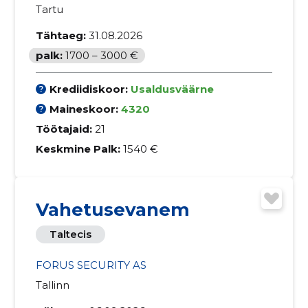
Tartu
Tähtaeg:
31.08.2026
palk:
1700 – 3000 €
Krediidiskoor:
Usaldusväärne
Maineskoor:
4320
Töötajaid:
21
Keskmine Palk:
1540 €
Vahetusevanem
Taltecis
FORUS SECURITY AS
Tallinn