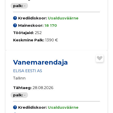
palk:
-
Krediidiskoor:
Usaldusväärne
Maineskoor:
18 170
Töötajaid:
252
Keskmine Palk:
1390 €
Vanemarendaja
ELISA EESTI AS
Tallinn
Tähtaeg:
28.08.2026
palk:
-
Krediidiskoor:
Usaldusväärne