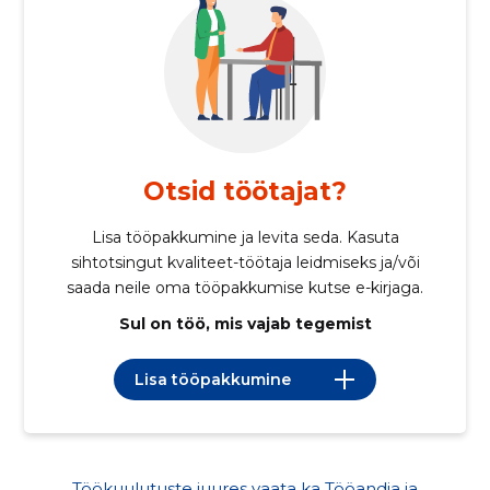
Otsid töötajat?
Lisa tööpakkumine ja levita seda. Kasuta
sihtotsingut kvaliteet-töötaja leidmiseks ja/või
saada neile oma tööpakkumise kutse e-kirjaga.
Sul on töö, mis vajab tegemist
Lisa tööpakkumine
Töökuulutuste juures vaata ka Tööandja ja