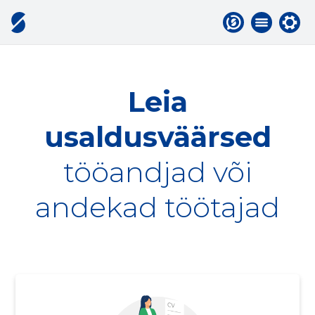
Leia
usaldusväärsed
tööandjad või
andekad töötajad