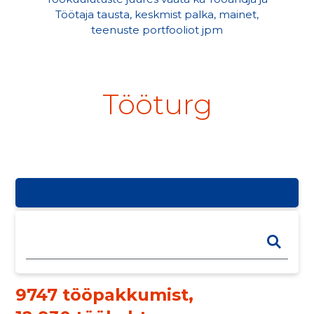
Töötaja tausta, keskmist palka, mainet,
teenuste portfooliot jpm
Tööturg
9747 tööpakkumist
,