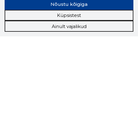
Nõustu kõigiga
Küpsistest
Ainult vajalikud
Storybook
Chrome laiendus
Storybooki laiendus ütleb Sulle, mis firma
veebilehel Sa parajasti viibid ja kui usaldusväärne
see firma täna on.
LAADI LAIENDUS ALLA
Näed helistaja tausta!
Storybooki Äpp toob
Sinuni
OTSEKONTAKTID
400 000 Eesti