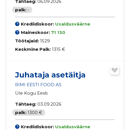
Tähtaeg:
06.09.2026
palk:
-
Krediidiskoor:
Usaldusväärne
Maineskoor:
71 130
Töötajaid:
1529
Keskmine Palk:
1315 €
Juhataja asetäitja
RIMI EESTI FOOD AS
Üle Kogu Eesti
Tähtaeg:
03.09.2026
palk:
1300 €
Krediidiskoor:
Usaldusväärne