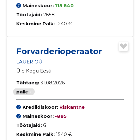
Maineskoor:
115 640
Töötajaid:
2658
Keskmine Palk:
1240 €
Forvarderioperaator
LAUER OÜ
Üle Kogu Eesti
Tähtaeg:
31.08.2026
palk:
-
Krediidiskoor:
Riskantne
Maineskoor:
-885
Töötajaid:
6
Keskmine Palk:
1540 €