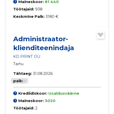
Maineskoor:
81 440
Töötajaid:
938
Keskmine Palk:
3180 €
Administraator-
klienditeenindaja
KD PRINT OÜ
Tartu
Tähtaeg:
31.08.2026
palk:
-
Krediidiskoor:
Usaldusväärne
Maineskoor:
3020
Töötajaid:
2