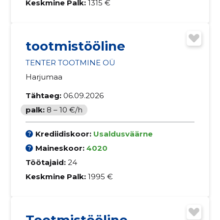
Keskmine Palk:
1315 €
tootmistööline
TENTER TOOTMINE OÜ
Harjumaa
Tähtaeg:
06.09.2026
palk:
8 – 10 €/h
Krediidiskoor:
Usaldusväärne
Maineskoor:
4020
Töötajaid:
24
Keskmine Palk:
1995 €
Tootmistööline