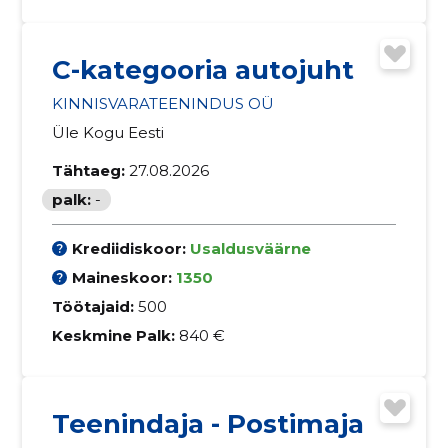
C-kategooria autojuht
KINNISVARATEENINDUS OÜ
Üle Kogu Eesti
Tähtaeg:
27.08.2026
palk:
-
Krediidiskoor:
Usaldusväärne
Maineskoor:
1350
Töötajaid:
500
Keskmine Palk:
840 €
Teenindaja - Postimaja