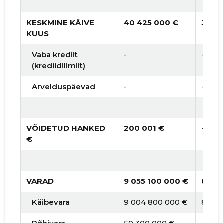
KESKMINE KÄIVE
40 425 000 €
36 4
KUUS
Vaba krediit
-
-
(krediidilimiit)
Arvelduspäevad
-
-
VÕIDETUD HANKED
200 001 €
-
€
VARAD
9 055 100 000 €
8 511
Käibevara
9 004 800 000 €
8 464
Põhivara
50 300 000 €
47 27