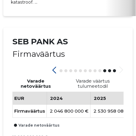
katastroof. ...
SEB PANK AS
Firmaväärtus
Varade
Varade väärtus
netoväärtus
tulumeetodil
EUR
2024
2025
Firmaväärtus
2 046 800 000 €
2 530 958 080 €