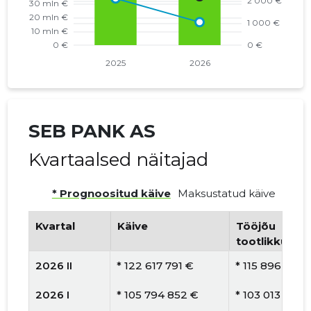
SEB PANK AS
Kvartaalsed näitajad
* Prognoositud käive
Maksustatud käive
Kvartal
Käive
Tööjõu
tootlikkus
2026 II
* 122 617 791 €
* 115 896 €
2026 I
* 105 794 852 €
* 103 013 €