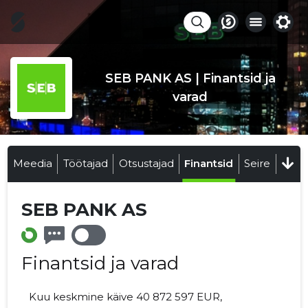
SEB PANK AS | Finantsid ja
varad
Meedia
Töötajad
Otsustajad
Finantsid
Seire
SEB PANK AS
Finantsid ja varad
Kuu keskmine käive 40 872 597 EUR,