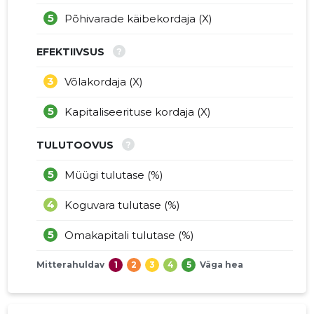
5
Põhivarade käibekordaja (X)
?
EFEKTIIVSUS
3
Võlakordaja (X)
5
Kapitaliseerituse kordaja (X)
?
TULUTOOVUS
5
Müügi tulutase (%)
4
Koguvara tulutase (%)
5
Omakapitali tulutase (%)
Mitterahuldav
1
2
3
4
5
Väga hea