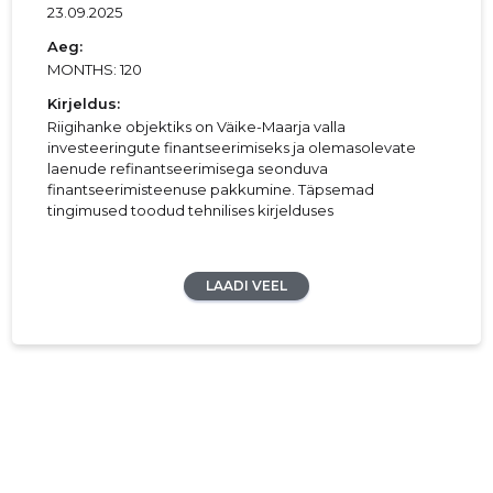
23.09.2025
Aeg:
MONTHS: 120
Kirjeldus:
Riigihanke objektiks on Väike-Maarja valla
investeeringute finantseerimiseks ja olemasolevate
laenude refinantseerimisega seonduva
finantseerimisteenuse pakkumine. Täpsemad
tingimused toodud tehnilises kirjelduses
LAADI VEEL