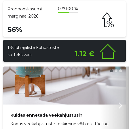
0 %
100 %
Prognooskasumi
marginaal 2026
56%
1 € lühiajaliste kohustuste
1.12 €
katteks vara
Kuidas ennetada veekahjustusi?
Kodus veekahjustuste tekkimine võib olla tõeline