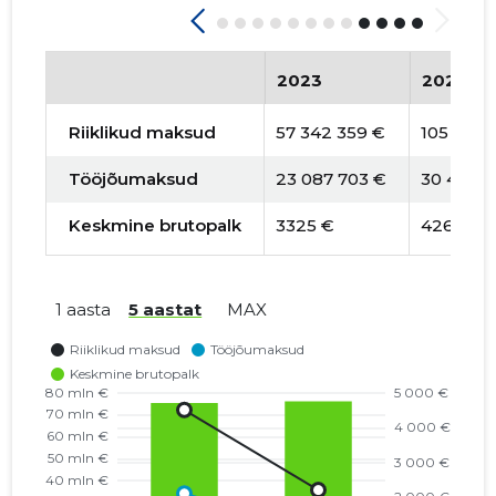
2023
2024
Riiklikud maksud
57 342 359 €
105 521 
Tööjõumaksud
23 087 703 €
30 444 0
Keskmine brutopalk
3325 €
4260 €
1 aasta
5 aastat
MAX