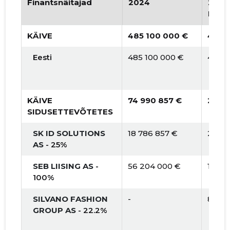
Finantsnäitajad
2024
2025
Prog
2015 I
* 31 661 499 €
* 31 010 €
KÄIVE
485 100 000 €
437 
Eesti
485 100 000 €
437 6
KÄIVE
74 990 857 €
208 
SIDUSETTEVÕTETES
SK ID SOLUTIONS
18 786 857 €
20 74
AS
- 25%
SEB LIISING AS
-
56 204 000 €
187 1
100%
SILVANO FASHION
-
858 3
GROUP AS
- 22.2%