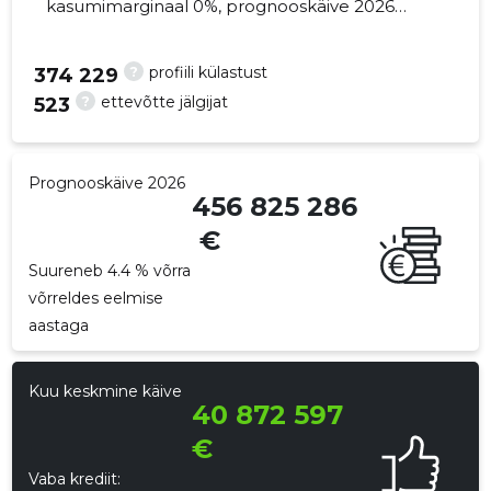
kasumimarginaal 0%, prognooskäive 2026
suureneb 4.4% võrra. Kinnisvara seisuga...
?
profiili külastust
374 229
?
ettevõtte jälgijat
523
792
Prognooskäive 2026
456 825 286
€
Suureneb 4.4 % võrra
võrreldes eelmise
aastaga
Kuu keskmine käive
40 872 597
€
Vaba krediit: