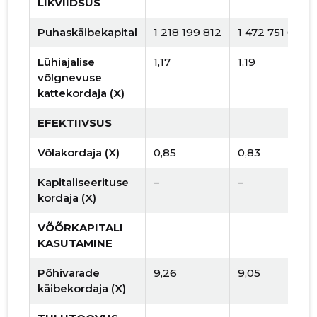
LIKVIIDSUS
Puhaskäibekapital
1 218 199 812
1 472 751 639
Lühiajalise
1,17
1,19
võlgnevuse
kattekordaja (X)
EFEKTIIVSUS
Võlakordaja (X)
0,85
0,83
Kapitaliseerituse
–
–
kordaja (X)
VÕÕRKAPITALI
KASUTAMINE
Põhivarade
9,26
9,05
käibekordaja (X)