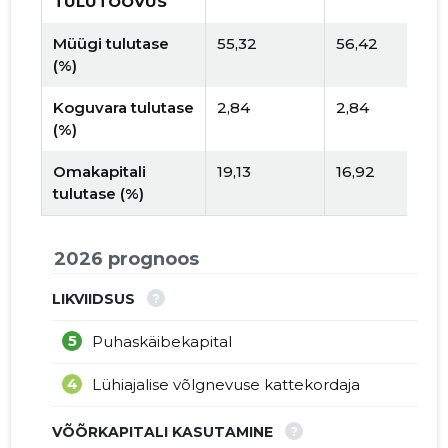
TULUTOOVUS
Müügi tulutase
55,32
56,42
(%)
Koguvara tulutase
2,84
2,84
(%)
Omakapitali
19,13
16,92
tulutase (%)
2026 prognoos
?
LIKVIIDSUS
5
Puhaskäibekapital
4
Lühiajalise võlgnevuse kattekordaja
?
VÕÕRKAPITALI KASUTAMINE