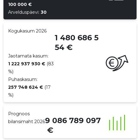
100 000 €
p
Arvelduspäevi:
30
Kogukasum 2026
1 480 686 5
54 €
Jaotamata kasum:
1 222 937 930 €
(83
%)
Puhaskasum:
257 748 624 €
(17
%)
Prognoos
9 086 789 097
bilansimaht 2026
€