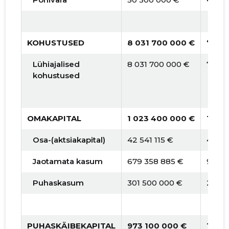
KOHUSTUSED
8 031 700 000 €
7 245
Lühiajalised
8 031 700 000 €
7 245
kohustused
OMAKAPITAL
1 023 400 000 €
1 265
Osa-(aktsiakapital)
42 541 115 €
42 54
Jaotamata kasum
679 358 885 €
980 8
Puhaskasum
301 500 000 €
242 0
PUHASKÄIBEKAPITAL
973 100 000 €
1 218