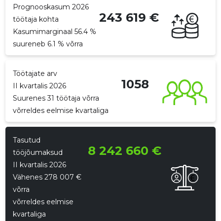
Prognooskasum 2026
243 619 €
p
töötaja kohta
Kasumimarginaal 56.4 %
suureneb 6.1 % võrra
Töötajate arv
1058
II kvartalis 2026
Suurenes 31 töötaja võrra
võrreldes eelmise kvartaliga
Tasutud
Saaja e-mail
Saaja e-mail
Saaja e-mail
8 242 660 €
tööjõumaksud
II kvartalis 2026
Vähenes 278 007 €
Sinu nimi
Sinu nimi
Sinu nimi
võrra
võrreldes eelmise
Sinu kommentaar
Sinu kommentaar
Sinu kommentaar
kvartaliga