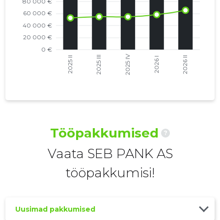
2021 III
3 992 842 €
979
2021 II
3 827 407 €
1019
2021 I
4 872 926 €
989
2020 IV
3 754 407 €
989
2020 III
3 723 865 €
991
2020 II
3 653 205 €
994
Tööpakkumised
?
2020 I
5 022 524 €
975
Vaata SEB PANK AS
2019 IV
3 582 838 €
992
tööpakkumisi!
2019 III
3 625 250 €
1048
2019 II
3 557 276 €
1032
Uusimad pakkumised