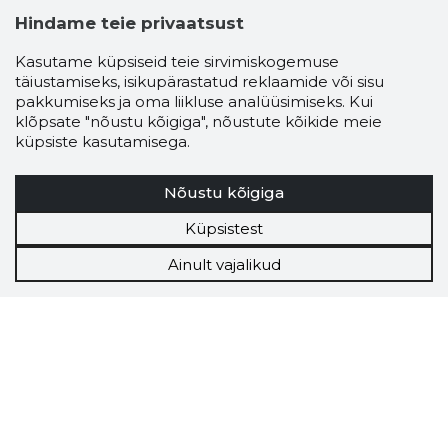
Hindame teie privaatsust
Kasutame küpsiseid teie sirvimiskogemuse
täiustamiseks, isikupärastatud reklaamide või sisu
pakkumiseks ja oma liikluse analüüsimiseks. Kui
klõpsate "nõustu kõigiga", nõustute kõikide meie
küpsiste kasutamisega.
Nõustu kõigiga
Küpsistest
Ainult vajalikud