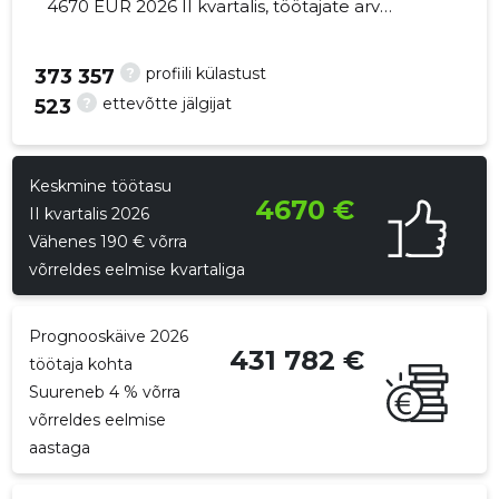
4670 EUR 2026 II kvartalis, töötajate arv
suurenes 31 võrra - 1058 töötajat
?
profiili külastust
373 357
?
ettevõtte jälgijat
523
792
Keskmine töötasu
4670 €
II kvartalis 2026
Vähenes 190 € võrra
võrreldes eelmise kvartaliga
Prognooskäive 2026
431 782 €
töötaja kohta
Suureneb 4 % võrra
võrreldes eelmise
aastaga