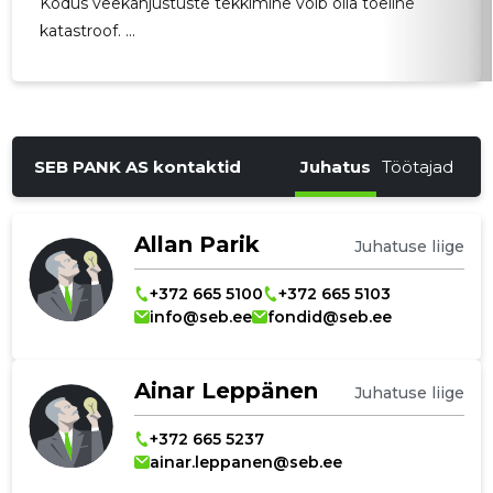
Kodus veekahjustuste tekkimine võib olla tõeline
katastroof. ...
SEB PANK AS kontaktid
Juhatus
Töötajad
Allan Parik
Juhatuse liige
+372 665 5100
+372 665 5103
info@seb.ee
fondid@seb.ee
Ainar Leppänen
Juhatuse liige
+372 665 5237
ainar.leppanen@seb.ee