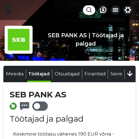
SEB PANK AS | Töötajad ja
palgad
Meedia
Töötajad
Otsustajad
Finantsid
Seire
SEB PANK AS
Töötajad ja palgad
Keskmine töötasu vähenes 190 EUR võrra -