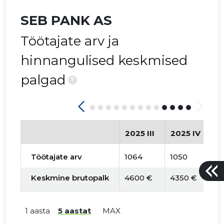
SEB PANK AS
Töötajate arv ja
hinnangulised keskmised
palgad
?
2025 III
2025 IV
2
Töötajate arv
1064
1050
1
Keskmine brutopalk
4600 €
4350 €
4
1 aasta
5 aastat
MAX