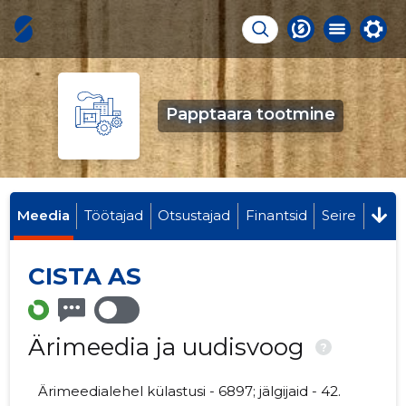
Papptaara tootmine
Meedia
Töötajad
Otsustajad
Finantsid
Seire
CISTA AS
Ärimeedia ja uudisvoog
?
Ärimeedialehel külastusi - 6897; jälgijaid - 42.