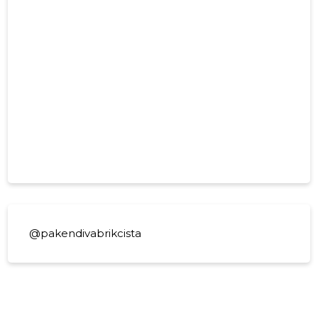
@pakendivabrikcista