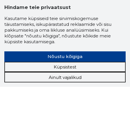
Hindame teie privaatsust
Kasutame küpsiseid teie sirvimiskogemuse
täiustamiseks, isikupärastatud reklaamide või sisu
pakkumiseks ja oma liikluse analüüsimiseks. Kui
klõpsate "nõustu kõigiga", nõustute kõikide meie
küpsiste kasutamisega.
Nõustu kõigiga
Küpsistest
Ainult vajalikud