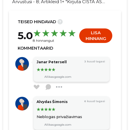
Arvustusi - 8; Artikleid 1+ "Kirjuta CISTA AS
kohta arvamuslugu!"
TEISED HINDAVAD
?
74
5.0
LISA
HINNANG
8 hinnangut
KOMMENTAARID
Janar Petersell
3 kuud tagasi
Allikas:google.com
Alvydas Šimonis
6 kuud tagasi
Neblogas privažiavimas
Allikas:google.com