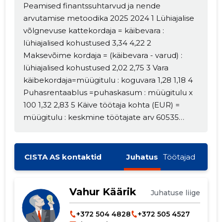
Peamised finantssuhtarvud ja nende
arvutamise metoodika 2025 2024 1 Lühiajalise
võlgnevuse kattekordaja = käibevara :
lühiajalised kohustused 3,34 4,22 2
Maksevõime kordaja = (käibevara - varud) :
lühiajalised kohustused 2,02 2,75 3 Vara
käibekordaja=müügitulu : koguvara 1,28 1,18 4
Puhasrentaablus =puhaskasum : müügitulu x
100 1,32 2,83 5 Käive töötaja kohta (EUR) =
müügitulu : keskmine töötajate arv 60535
54655
CISTA AS kontaktid
Juhatus
Töötajad
Vahur Käärik
Juhatuse liige
+372 504 4828
+372 505 4527