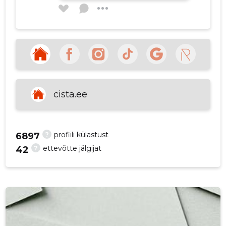
p
Ralf Mänd
2 aastat tagasi
Allikas:google.com
cista.ee
VAATA ROHKEM
?
profiili külastust
6897
?
ettevõtte jälgijat
42