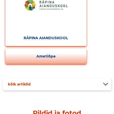
RÄPINA AIANDUSKOOL
Ametiõpe
kõik artiklid
Pildid ja fotod