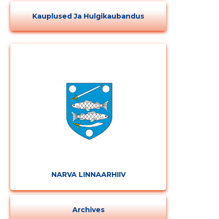
Kauplused Ja Hulgikaubandus
Muuda pildi
kirjeldust
NARVA LINNAARHIIV
Archives