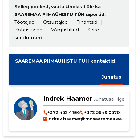
Sellegipoolest, vaata kindlasti üle ka
SAAREMAA PIIMAÜHISTU TÜH raportid:
Töötajad
|
Otsustajad
|
Finantsid
|
Kohustused
|
Võrgustikud
|
Seire
sündmused
Muuda pildi
kirjeldust
SAAREMAA PIIMAÜHISTU TÜH kontaktid
Juhatus
Indrek Haamer
Juhatuse liige
+372 452 4186
+372 5649 0570
indrek.haamer@mosaaremaa.ee
MUUDA