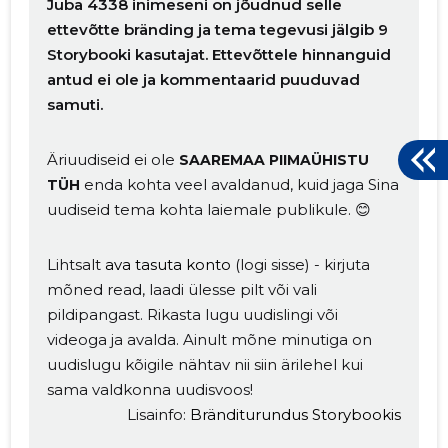
Juba 4338 inimeseni on jõudnud selle
ettevõtte bränding ja tema tegevusi jälgib 9
Storybooki kasutajat. Ettevõttele hinnanguid
antud ei ole ja kommentaarid puuduvad
samuti.
Äriuudiseid ei ole
SAAREMAA PIIMAÜHISTU
enda kohta veel avaldanud, kuid jaga Sina
TÜH
uudiseid tema kohta laiemale publikule. 😊
Lihtsalt
ava tasuta konto
(logi sisse) - kirjuta
mõned read, laadi ülesse pilt või vali
pildipangast. Rikasta lugu uudislingi või
videoga ja avalda. Ainult mõne minutiga on
uudislugu kõigile nähtav nii siin ärilehel kui
sama valdkonna uudisvoos!
Lisainfo:
Bränditurundus Storybookis