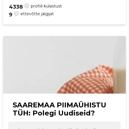
?
profiili külastust
4338
p
?
ettevõtte jälgijat
9
SAAREMAA PIIMAÜHISTU
TÜH: Polegi Uudiseid?