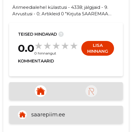
Ärimeedialehel külastusi - 4338; jälgijaid - 9.
Arvustusi - 0; Artikleid 0 "Kirjuta SAAREMAA
PIIMAÜHISTU TÜH kohta arvamuslugu!"
71
TEISED HINDAVAD
?
0.0
LISA
HINNANG
0 hinnangut
KOMMENTAARID
saarepiim.ee