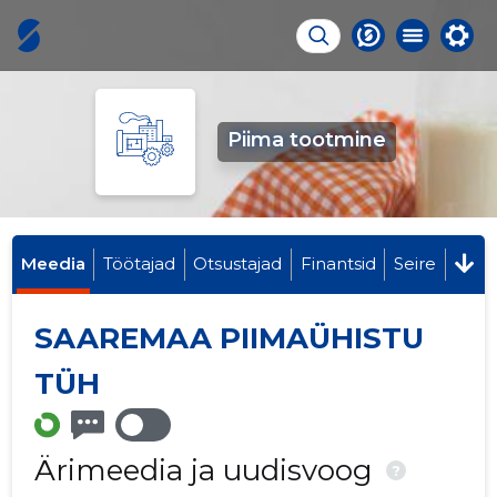
Piima tootmine
Meedia
Töötajad
Otsustajad
Finantsid
Seire
SAAREMAA PIIMAÜHISTU
TÜH
Ärimeedia ja uudisvoog
?