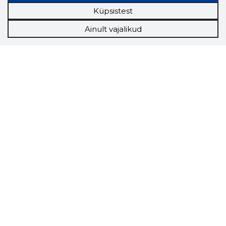
Küpsistest
Ainult vajalikud
Storybook
Chrome laiendus
Storybooki laiendus ütleb Sulle, mis firma
veebilehel Sa parajasti viibid ja kui usaldusväärne
see firma täna on.
LAADI LAIENDUS ALLA