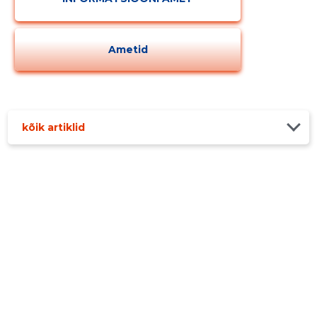
Ametid
kõik artiklid