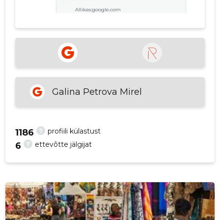
Allikas:google.com
p
Aleksei Bryzgalov
6 aastat tagasi
Allikas:google.com
Galina Petrova Mirel
VAATA ROHKEM
?
profiili külastust
1186
?
ettevõtte jälgijat
6