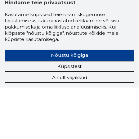
Hindame teie privaatsust
Kasutame küpsiseid teie sirvimiskogemuse
täiustamiseks, isikupärastatud reklaamide või sisu
pakkumiseks ja oma liikluse analüüsimiseks. Kui
klõpsate "nõustu kõigiga", nõustute kõikide meie
küpsiste kasutamisega.
Nõustu kõigiga
Küpsistest
Ainult vajalikud