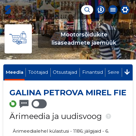
Mootorsõidukite
lisaseadmete jaemüük
Meedia
Töötajad
Otsustajad
Finantsid
Seire
GALINA PETROVA MIREL FIE
Ärimeedia ja uudisvoog
?
Ärimeedialehel külastusi - 1186; jälgijaid - 6.