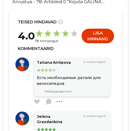
Arvustusi - 78; Artikleid 0 "Kirjuta GALINA
PETROVA MIREL kohta arvamuslugu!"
TEISED HINDAVAD
?
4
4.0
LISA
HINNANG
78 hinnangut
KOMMENTAARID
Tatiana Antipova
6 aastat tagasi
Есть необходимые детали для
велосипедов
Allikas:google.com
Jelena
6 aastat tagasi
Grazdankina