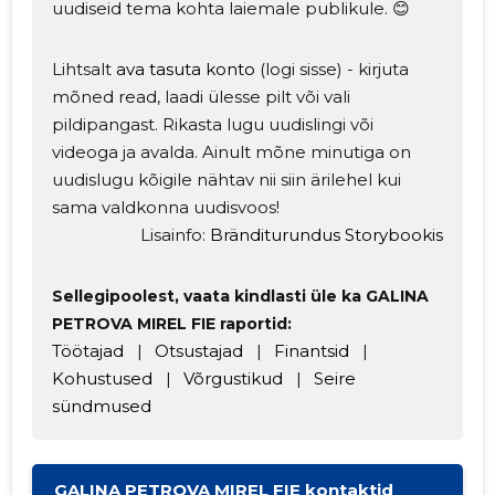
uudiseid tema kohta laiemale publikule. 😊
Lihtsalt
ava tasuta konto
(logi sisse) - kirjuta
mõned read, laadi ülesse pilt või vali
pildipangast. Rikasta lugu uudislingi või
videoga ja avalda. Ainult mõne minutiga on
uudislugu kõigile nähtav nii siin ärilehel kui
sama valdkonna uudisvoos!
Lisainfo:
Bränditurundus Storybookis
Sellegipoolest, vaata kindlasti üle ka GALINA
PETROVA MIREL FIE raportid:
Töötajad
|
Otsustajad
|
Finantsid
|
Kohustused
|
Võrgustikud
|
Seire
sündmused
GALINA PETROVA MIREL FIE kontaktid