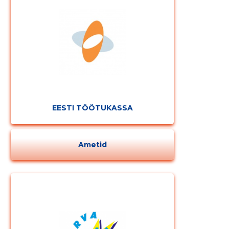
Muuda pildi
kirjeldust
EESTI TÖÖTUKASSA
MUUDA
Ametid