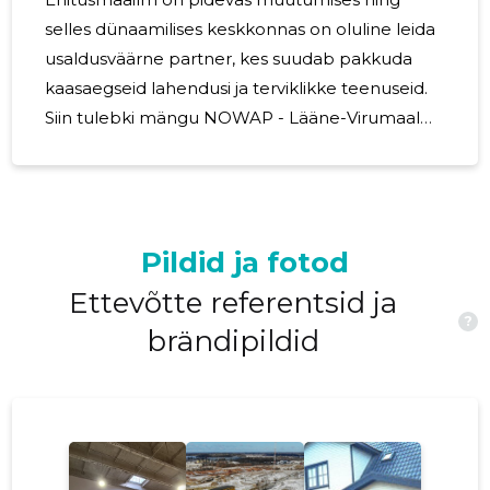
selles dünaamilises keskkonnas on oluline leida
usaldusväärne partner, kes suudab pakkuda
kaasaegseid lahendusi ja terviklikke teenuseid.
Siin tulebki mängu NOWAP - Lääne-Virumaal
tegutsev ettevõte, mis on end tõestanud kui
usaldusväärne partner kaasaegsete
ehitusteenuste osutamisel. NOWAP on oma
tegevuse keskmes seadnud kvaliteedi,
Pildid ja fotod
innovatsiooni ja kliendikesksuse. Terviklik
teenustevalik alates projekteerimisest kuni
Ettevõtte referentsid ja
?
omanikujärelvalveni NOWAP ei ole lihtsalt
brändipildid
ehitusettevõte – see on partner, kes seisab
kliendi kõrval igas ehitusprotsessi etapis.