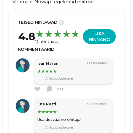
Virumaal. Nowap tegelenud ehituse
peatöövõtuga üle 25. aasta.
TEISED HINDAVAD
?
39
4.8
LISA
HINNANG
12 hinnangut
KOMMENTAARID
Ivar Maran
1 aasta tagasi
Allikas:google.com
Ene Potti
1 aasta tagasi
Usaldusväärne ehitaja!
Allikas:google.com