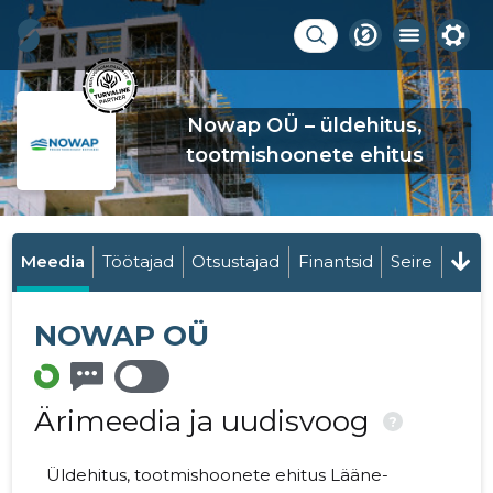
Nowap OÜ – üldehitus,
tootmishoonete ehitus
Meedia
Töötajad
Otsustajad
Finantsid
Seire
NOWAP OÜ
Ärimeedia ja uudisvoog
?
Üldehitus, tootmishoonete ehitus Lääne-