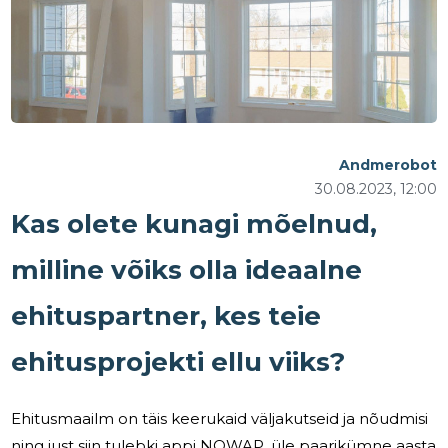
Andmerobot
30.08.2023, 12:00
Kas olete kunagi mõelnud,
milline võiks olla ideaalne
ehituspartner, kes teie
ehitusprojekti ellu viiks?
Ehitusmaailm on täis keerukaid väljakutseid ja nõudmisi
ning just siin tulebki appi NOWAP, üle paarikümne aasta