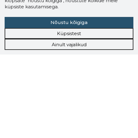
klõpsate "nõustu kõigiga", nõustute kõikide meie
küpsiste kasutamisega.
Nõustu kõigiga
Küpsistest
Ainult vajalikud
Storybook
Chrome laiendus