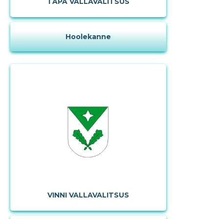
TAPA VALLAVALITSUS
Hoolekanne
Muuda pildi
VINNI VALLAVALITSUS