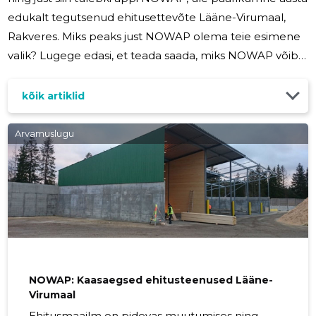
edukalt tegutsenud ehitusettevõte Lääne-Virumaal,
Rakveres. Miks peaks just NOWAP olema teie esimene
valik? Lugege edasi, et teada saada, miks NOWAP võib
olla teie usaldusväärne partner ehitusvaldkonnas. Lai
teenustevalik alates projekteerimisest kuni
kõik artiklid
üleandmiseni NOWAP ei ole pelgalt ehitusettevõte,
vaid terviklik lahenduste pakkujate meeskond. Meie
Arvamuslugu
pakutavad teenused hõlmavad kõike alates hoonete
projekteerimisest kuni valmis ehitise üleandmiseni. Kas
teile meeldiks, kui teil
NOWAP: Kaasaegsed ehitusteenused Lääne-
Virumaal
Ehitusmaailm on pidevas muutumises ning