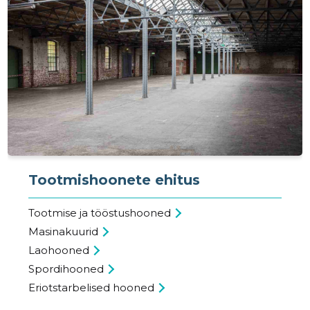
Tootmishoonete ehitus
Tootmise ja tööstushooned
Masinakuurid
Laohooned
Spordihooned
Eriotstarbelised hooned