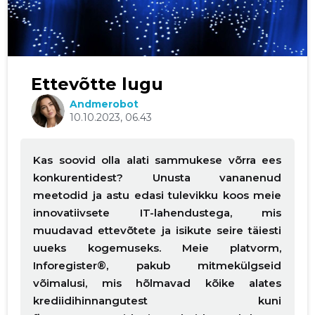
Ettevõtte lugu
Andmerobot
10.10.2023, 06.43
Kas soovid olla alati sammukese võrra ees
konkurentidest? Unusta vananenud
meetodid ja astu edasi tulevikku koos meie
innovatiivsete IT-lahendustega, mis
muudavad ettevõtete ja isikute seire täiesti
uueks kogemuseks. Meie platvorm,
Inforegister®, pakub mitmekülgseid
võimalusi, mis hõlmavad kõike alates
krediidihinnangutest kuni