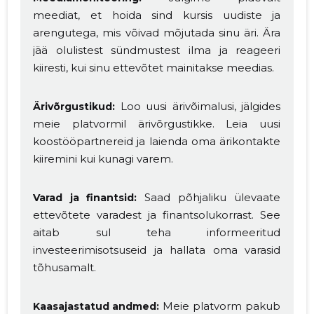
meediat, et hoida sind kursis uudiste ja
arengutega, mis võivad mõjutada sinu äri. Ära
jää olulistest sündmustest ilma ja reageeri
kiiresti, kui sinu ettevõtet mainitakse meedias.
Loo uusi ärivõimalusi, jälgides
Ärivõrgustikud:
meie platvormil ärivõrgustikke. Leia uusi
koostööpartnereid ja laienda oma ärikontakte
kiiremini kui kunagi varem.
Saad põhjaliku ülevaate
Varad ja finantsid:
ettevõtete varadest ja finantsolukorrast. See
aitab sul teha informeeritud
investeerimisotsuseid ja hallata oma varasid
tõhusamalt.
Meie platvorm pakub
Kaasajastatud andmed: