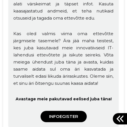
alati värskeimat ja täpset infot. Kasuta
kaasajastatud andmeid, et teha nutikaid
otsuseid ja tagada oma ettevõtte edu.
Kas oled valmis viima oma ettevõtte
järgmisele tasemele? Ära jää maha teistest,
kes juba kasutavad meie innovatiivseid IT-
lahendusi ettevõtete ja isikute seireks. Võta
meiega ühendust juba täna ja avasta, kuidas
saame aidata sul oma äri kasvatada ja
turvaliselt edasi liikuda äriraskustes. Oleme siin,
et sinu äri õitsengu suunas kaasa aidata!
Avastage meie pakutavad eelised juba täna!
INFOEGISTER