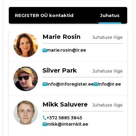
REGISTER OÜ kontaktid
Juhatus
Marie Rosin
Juhatuse liige
marie.rosin@ir.ee
Silver Park
Juhatuse liige
info@inforegister.ee
info@ir.ee
Mikk Saluvere
Juhatuse liige
+372 5885 3845
mikk@internkit.ee