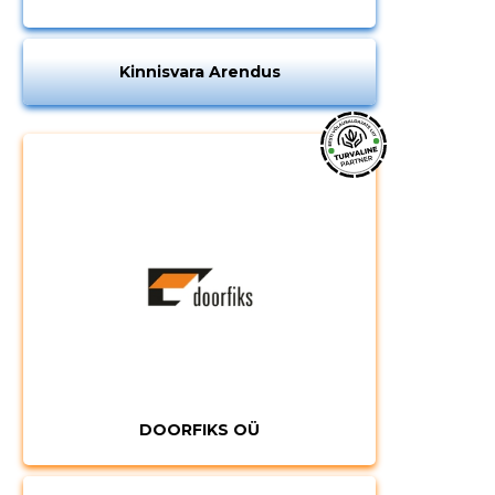
Kinnisvara Arendus
Muuda pildi
DOORFIKS OÜ
kirjeldust