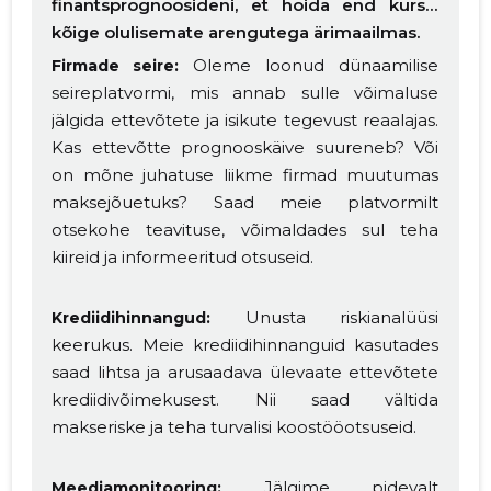
finantsprognoosideni, et hoida end kursis
kõige olulisemate arengutega ärimaailmas.
Oleme loonud dünaamilise
Firmade seire:
seireplatvormi, mis annab sulle võimaluse
jälgida ettevõtete ja isikute tegevust reaalajas.
Kas ettevõtte prognooskäive suureneb? Või
on mõne juhatuse liikme firmad muutumas
maksejõuetuks? Saad meie platvormilt
otsekohe teavituse, võimaldades sul teha
kiireid ja informeeritud otsuseid.
Unusta riskianalüüsi
Krediidihinnangud:
keerukus. Meie krediidihinnanguid kasutades
saad lihtsa ja arusaadava ülevaate ettevõtete
krediidivõimekusest. Nii saad vältida
makseriske ja teha turvalisi koostööotsuseid.
Jälgime pidevalt
Meediamonitooring: