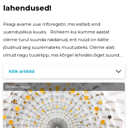
lahendused!
Peagi avame uue Inforegistri, mis esitleb end
uuenduslikus kuues. Rohkem kui kümme aastat
oleme turul suunda näidanud, ent nüüd on kätte
jõudnud aeg suuremateks muutusteks. Oleme alati
olnud nagu tuulelipp, mis kõrgel lehvides õiget suunda
näitab – suunda, mida konkurendid innukalt
jäljendavad. Nüüd aga tõstsime lati veelgi kõrgemale.
kõik artiklid
Meie eesmärk on olla kopeerimatud ja parimatest
parimad. Vähem kui aastaga on Inforegistri
Arvamuslugu
tütarettevõte Storybook.ee meie klientide arvu
suurendanud ligikaudu 8000 võrra, genereerides
umbes 1,5 miljoni euro suuruse stabiilse müügikäibe
aastas. See