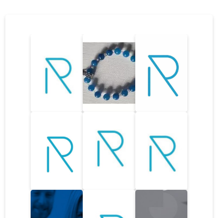
ulatub väga nõrgast kuni