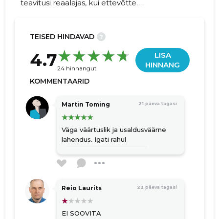
teavitusi reaalajas, kui ettevõtte
prognooskäive suureneb või juhatuse liikme
firmad on muutumas maksejõuetuks!
TEISED HINDAVAD
?
62
4.7
LISA
HINNANG
24 hinnangut
KOMMENTAARID
Martin Toming
21 päeva tagasi
Väga väärtuslik ja usaldusväärne
lahendus. Igati rahul
Reio Laurits
22 päeva tagasi
EI SOOVITA