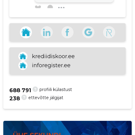
p
ROYALTREND OÜ
1 aasta tagasi
Muudetud
Tore asi....
krediidiskoor.ee
inforegister.ee
VAATA ROHKEM
?
profiili külastust
688 791
?
ettevõtte jälgijat
238