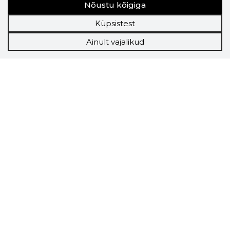
Nõustu kõigiga
Küpsistest
Ainult vajalikud
Storybook
Chrome laiendus
Storybooki laiendus ütleb Sulle, mis firma
veebilehel Sa parajasti viibid ja kui usaldusväärne