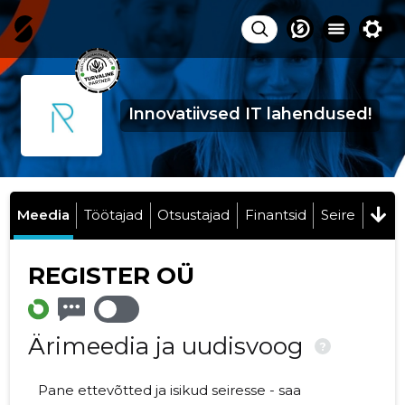
Innovatiivsed IT lahendused!
Meedia
Töötajad
Otsustajad
Finantsid
Seire
REGISTER OÜ
Ärimeedia ja uudisvoog
?
Pane ettevõtted ja isikud seiresse - saa