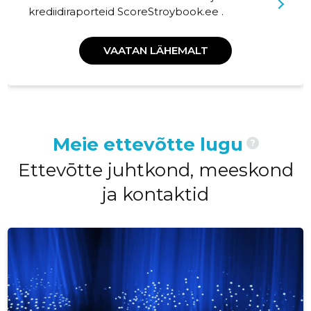
krediidiraporteid ScoreStroybook.ee .
VAATAN LÄHEMALT
Meie ettevõtte lugu
?
Ettevōtte juhtkond, meeskond
ja kontaktid