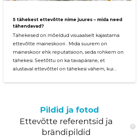
5 tähekest ettevõtte nime juures – mida need
tähendavad?
Tähekesed on mõeldud visuaalselt kajastama
ettevõtte maineskoori . Mida suurem on
maineskoor ehk reputatsioon, seda rohkem on
tähekesi. Seetõttu on ka tavapärane, et
alustaval ettevõttel on tähekesi vähem, kui
suurtel ja pikaajaliselt tegutsenud ettevõtetel.
Kuidas kujuneb maineskoor? Tärnide lisamiseks
või vähendamiseks on vaja suhteliselt suurt
muutust ettevõtte maineskooris (selle aluseks
Pildid ja fotod
olevates andmetes), kuna skaala ulatub
kümnetesse tuhandetesse. Hinde arvutamisel
Ettevõtte referentsid ja
?
kasutatakse ligi 50 Inforegistris kajastatud
brändipildid
ettevõttega seotud andmepunkti, mille mõju