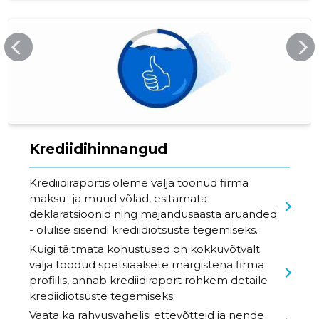
INFOREGISTER.EE
Krediidihinnangud
Krediidiraportis oleme välja toonud firma
maksu- ja muud võlad, esitamata
deklaratsioonid ning majandusaasta aruanded
- olulise sisendi krediidiotsuste tegemiseks.
Kuigi täitmata kohustused on kokkuvõtvalt
välja toodud spetsiaalsete märgistena firma
profiilis, annab krediidiraport rohkem detaile
krediidiotsuste tegemiseks.
Vaata ka rahvusvahelisi ettevõtteid ja nende