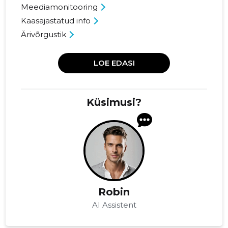
Meediamonitooring
Kaasajastatud info
Ärivõrgustik
LOE EDASI
Küsimusi?
Robin
AI Assistent