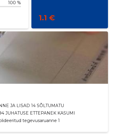
100 %
1.1 €
NE JA LISAD 14 SÕLTUMATU
94 JUHATUSE ETTEPANEK KASUMI
lideeritud tegevusaruanne 1