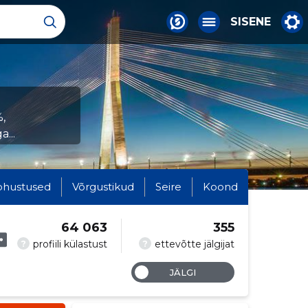
SISENE
,
...
ohustused
Võrgustikud
Seire
Koond
64 063
355
?
?
profiili külastust
ettevõtte jälgijat
JÄLGI