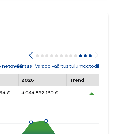
 netoväärtus
Varade väärtus tulumeetodil
2026
Trend
064 €
4 044 892 160 €