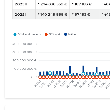
2025 II
* 274 036 559 €
* 187 183 €
146
2025 I
* 140 249 898 €
* 97 193 €
144
2024 IV
* 148 744 756 €
* 107 864 €
137
2024 III
* 389 931 159 €
* 283 793 €
137
2024 II
* 201 023 890 €
* 141 666 €
141
2024 I
* 134 100 196 €
* 97 883 €
137
2023 IV
* 41 737 911 €
* 29 580 €
1411
2023 III
* 40 428 721 €
* 28 836 €
140
2023 II
* 44 313 406 €
* 31 097 €
142
2023 I
* 30 019 962 €
* 21 458 €
139
2022 IV
* 45 471 788 €
* 31 821 €
142