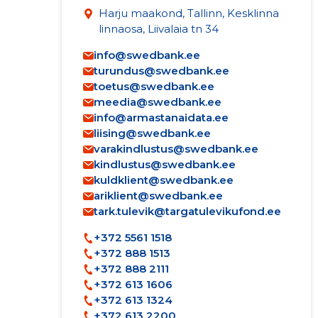
Harju maakond, Tallinn, Kesklinna
linnaosa, Liivalaia tn 34
info@swedbank.ee
turundus@swedbank.ee
toetus@swedbank.ee
meedia@swedbank.ee
info@armastanaidata.ee
liising@swedbank.ee
varakindlustus@swedbank.ee
kindlustus@swedbank.ee
kuldklient@swedbank.ee
ariklient@swedbank.ee
tark.tulevik@targatulevikufond.ee
+372 5561 1518
+372 888 1513
+372 888 2111
+372 613 1606
+372 613 1324
+372 613 2200