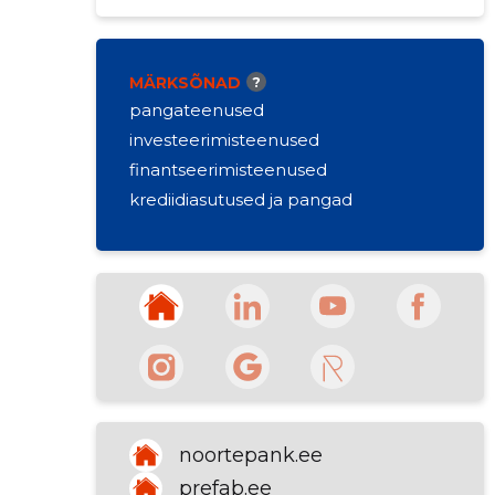
Avatud
Suletakse kell 17
MÄRKSÕNAD
?
pangateenused
investeerimisteenused
finantseerimisteenused
krediidiasutused ja pangad
noortepank.ee
prefab.ee