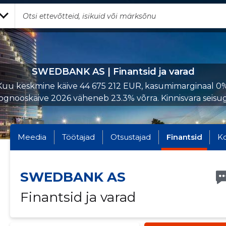
SWEDBANK AS | Finantsid ja varad
Kuu keskmine käive 44 675 212 EUR, kasumimarginaal 0%
ognooskäive 2026 väheneb 23.3% võrra. Kinnisvara seisuga
Meedia
Töötajad
Otsustajad
Finantsid
K
SWEDBANK AS
Finantsid ja varad