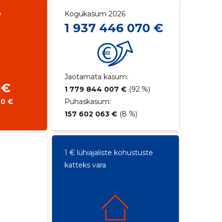
e
Kogukasum 2026
1 937 446 070 €
Jaotamata kasum:
 €
1 779 844 007 €
(92 %)
00 €
Puhaskasum:
157 602 063 €
(8 %)
1 € lühiajaliste kohustuste
katteks vara