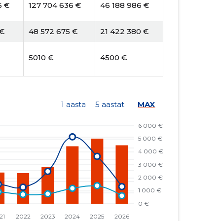
6 €
127 704 636 €
46 188 986 €
 €
48 572 675 €
21 422 380 €
5010 €
4500 €
1 aasta
5 aastat
MAX