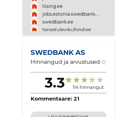
liising.ee
jobs.estonia.swedbank.com
swedbank.ee
targatulevikufond.ee
swedbank.ee/private
armastanaidata.ee
SWEDBANK AS
Hinnangud ja arvustused
?
3.3
114 hinnangut
Kommentaare:
21
LISA KOMMENTAAR