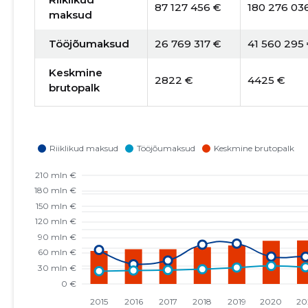
87 127 456 €
180 276 03
maksud
Tööjõumaksud
26 769 317 €
41 560 295
Keskmine
2822 €
4425 €
brutopalk