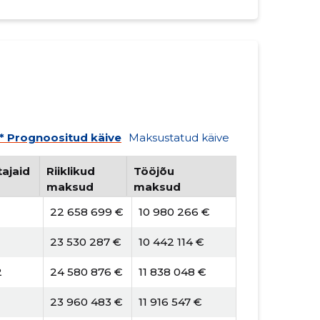
* Prognoositud käive
Maksustatud käive
ajaid
Riiklikud
Tööjõu
maksud
maksud
22 658 699 €
10 980 266 €
1
23 530 287 €
10 442 114 €
2
24 580 876 €
11 838 048 €
23 960 483 €
11 916 547 €