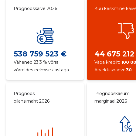
Prognooskäive 2026
Kuu keskmine käiv
538 759 523 €
44 675 212
Väheneb 23.3 % võrra
Vaba krediit:
100 0
võrreldes eelmise aastaga
Arvelduspäevi:
30
Prognoos
Prognooskasumi
bilansimaht 2026
marginaal 2026