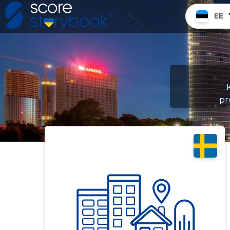
EE
pr