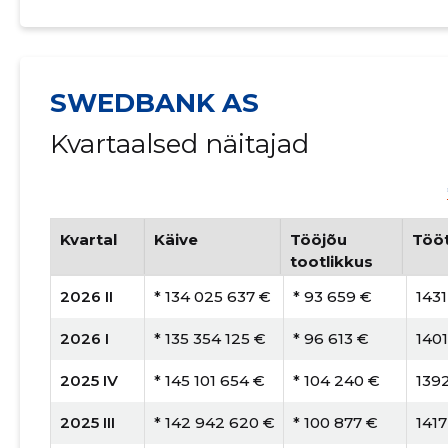
SWEDBANK AS
Kvartaalsed näitajad
Kvartal
Käive
Tööjõu
Tööt
tootlikkus
2026 II
* 134 025 637 €
* 93 659 €
1431
2026 I
* 135 354 125 €
* 96 613 €
140
2025 IV
* 145 101 654 €
* 104 240 €
139
2025 III
* 142 942 620 €
* 100 877 €
1417