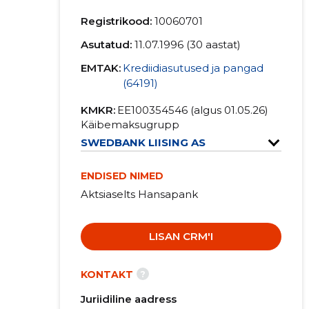
Registrikood:
10060701
Asutatud:
11.07.1996 (30 aastat)
EMTAK:
Krediidiasutused ja pangad
(64191)
KMKR:
EE100354546 (algus 01.05.26)
Käibemaksugrupp
SWEDBANK LIISING AS
ENDISED NIMED
Aktsiaselts Hansapank
LISAN CRM'I
?
KONTAKT
Juriidiline aadress