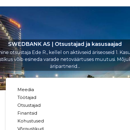
SWEDBANK AS | Otsustajad ja kasusaajad
ne otsustaja Ede R., kellel on aktiivseid äriseoseid 1. Kas
stikus võib esineda varade netoväärtuses muutusi. Mõj
äripartnerid...
Meedia
Töötajad
Otsustajad
Finantsid
Kohustused
Võrgustikud