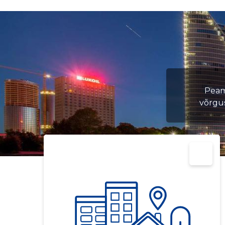
Peami
võrgu