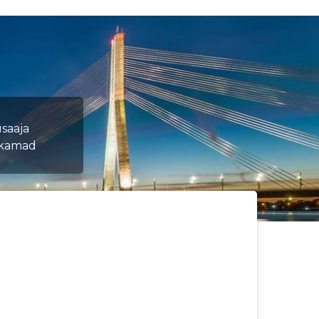
usaaja
ukamad