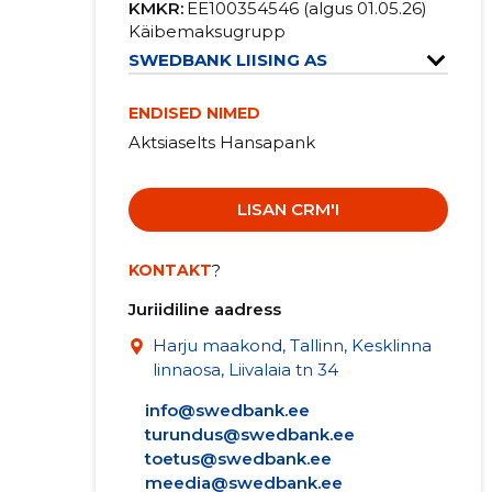
KMKR:
EE100354546 (algus 01.05.26)
Käibemaksugrupp
SWEDBANK LIISING AS
ENDISED NIMED
Aktsiaselts Hansapank
LISAN CRM'I
KONTAKT
?
Juriidiline aadress
Harju maakond, Tallinn, Kesklinna
linnaosa, Liivalaia tn 34
info@swedbank.ee
turundus@swedbank.ee
toetus@swedbank.ee
meedia@swedbank.ee