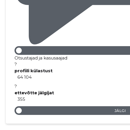
Otsustajad ja kasusaajad
?
profiili külastust
64 104
?
ettevõtte jälgijat
355
JÄLGI