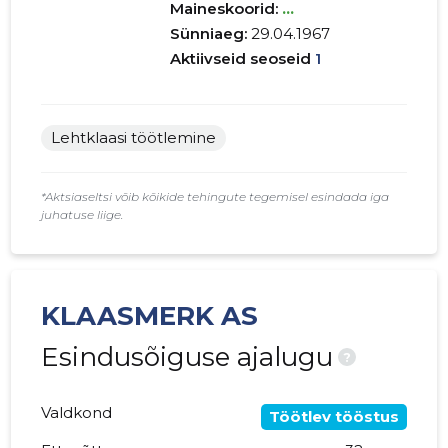
Maineskoorid:
...
Sünniaeg:
29.04.1967
Aktiivseid seoseid
1
Lehtklaasi töötlemine
*Aktsiaseltsi võib kõikide tehingute tegemisel esindada iga
juhatuse liige.
KLAASMERK AS
Esindusõiguse ajalugu
?
Valdkond
Töötlev tööstus