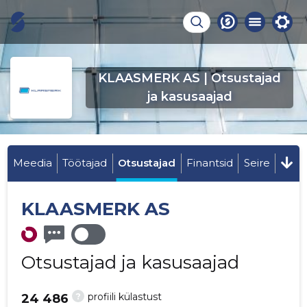
KLAASMERK AS | Otsustajad
ja kasusaajad
Meedia
Töötajad
Otsustajad
Finantsid
Seire
KLAASMERK AS
Otsustajad ja kasusaajad
?
profiili külastust
24 486