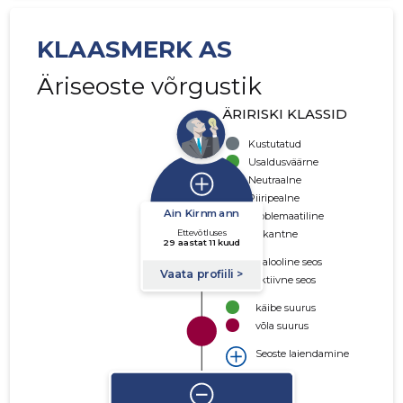
KLAASMERK AS
Äriseoste võrgustik
ÄRIRISKI KLASSID
Kustutatud
Usaldusväärne
Neutraalne
Piiripealne
Problemaatiline
Riskantne
Ajalooline seos
Aktiivne seos
käibe suurus
võla suurus
Seoste laiendamine