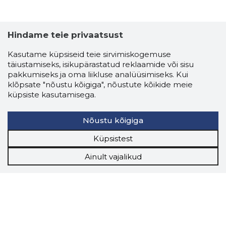
Hindame teie privaatsust
Kasutame küpsiseid teie sirvimiskogemuse
täiustamiseks, isikupärastatud reklaamide või sisu
pakkumiseks ja oma liikluse analüüsimiseks. Kui
klõpsate "nõustu kõigiga", nõustute kõikide meie
küpsiste kasutamisega.
Nõustu kõigiga
Küpsistest
Ainult vajalikud