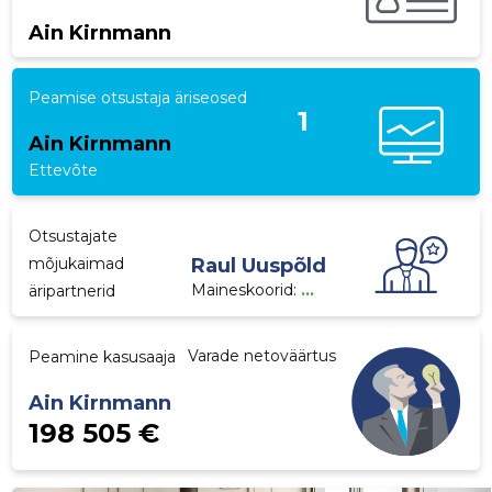
Ain Kirnmann
p
Peamise otsustaja äriseosed
1
Ain Kirnmann
Ettevõte
Otsustajate
mõjukaimad
Raul Uuspõld
Maineskoorid:
...
äripartnerid
Varade netoväärtus
Peamine kasusaaja
Ain Kirnmann
198 505 €