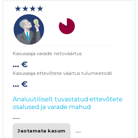
★★★★
more_horiz
Kasusaaja varade netoväärtus
... €
Kasusaaja ettevõtete väärtus tulumeetodil
... €
Analüütiliselt tuvastatud ettevõtete
osalused ja varade mahud
......
Jaotamata kasum
......