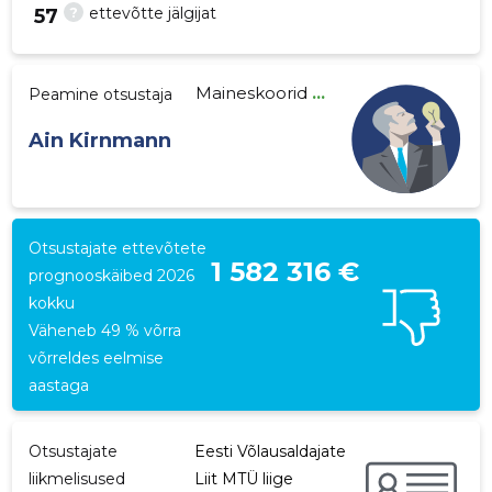
?
ettevõtte jälgijat
57
Maineskoorid
...
Peamine otsustaja
408
Ain Kirnmann
Otsustajate ettevõtete
1 582 316 €
prognooskäibed 2026
kokku
Väheneb 49 % võrra
võrreldes eelmise
aastaga
Otsustajate
Eesti Võlausaldajate
liikmelisused
Liit MTÜ liige