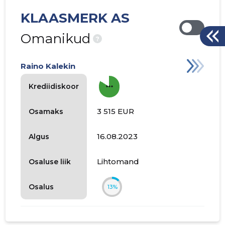
KLAASMERK AS
Omanikud
?
Raino Kalekin
more_horiz
Krediidiskoor
3 515 EUR
Osamaks
16.08.2023
Algus
Lihtomand
Osaluse liik
Osalus
13%