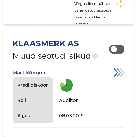
Võrgustik on nähtav
vähendatud seostega
Soovi korral laienda
lõimesid
KLAASMERK AS
Muud seotud isikud
?
Mart Nõmper
more_horiz
Krediidiskoor
Audiitor
Roll
08.03.2019
Algus