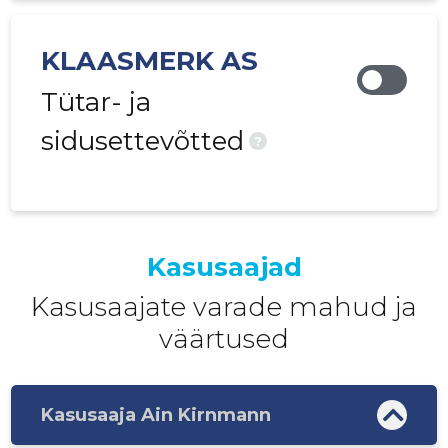
KLAASMERK AS
Tütar- ja
sidusettevõtted
?
Kasusaajad
Kasusaajate varade mahud ja
väärtused
Kasusaaja Ain Kirnmann