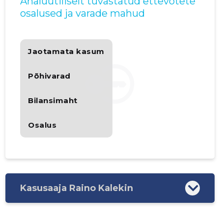
Analüütiliselt tuvastatud ettevõtete
osalused ja varade mahud
Jaotamata kasum
Põhivarad
Bilansimaht
Osalus
Kasusaaja Raino Kalekin