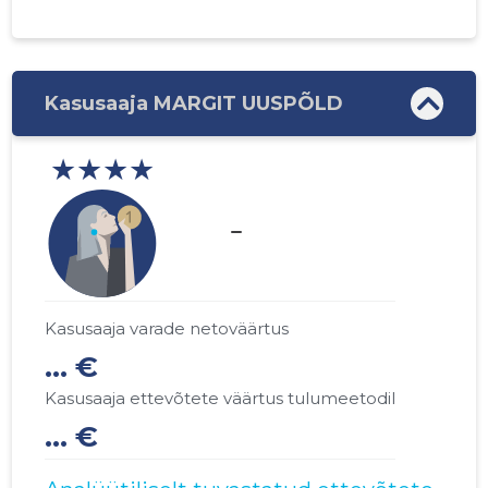
Kasusaaja MARGIT UUSPÕLD
★★★★
check_indeterminate_small
Kasusaaja varade netoväärtus
... €
Kasusaaja ettevõtete väärtus tulumeetodil
... €