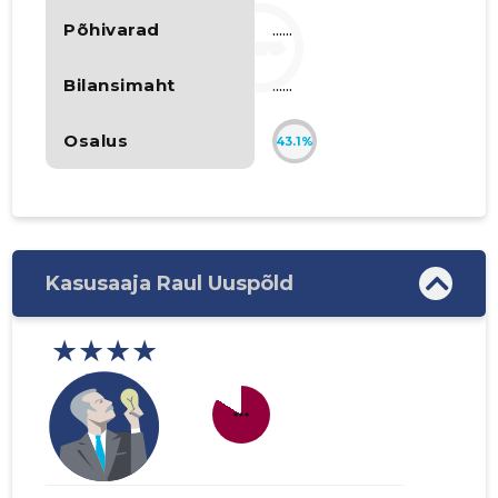
Põhivarad
......
Bilansimaht
......
Osalus
43.1%
Kasusaaja Raul Uuspõld
★★★★
more_horiz