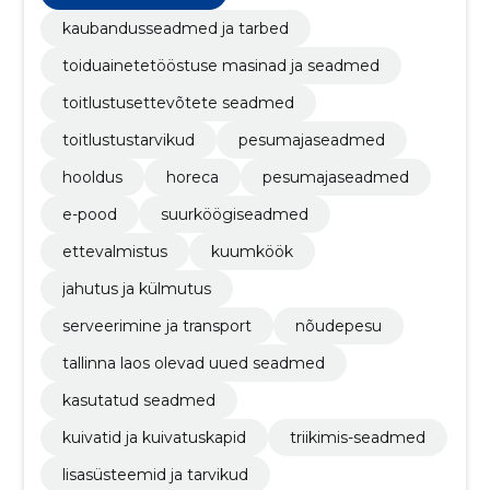
kaubandusseadmed ja tarbed
toiduainetetööstuse masinad ja seadmed
toitlustusettevõtete seadmed
toitlustustarvikud
pesumajaseadmed
hooldus
horeca
pesumajaseadmed
e-pood
suurköögi­seadmed
ettevalmistus
kuumköök
jahutus ja külmutus
serveerimine ja transport
nõudepesu
tallinna laos olevad uued seadmed
kasutatud seadmed
kuivatid ja kuivatuskapid
triikimis-seadmed
lisasüsteemid ja tarvikud