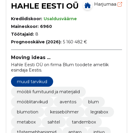
HAHLE EESTI OÜ
Harjumaa
Krediidiskoor:
Usaldusväärne
Maineskoor:
6960
Töötajaid:
8
Prognooskäive (2026):
5 160 482 €
Moving ideas ...
Hahle Eesti OÜ on firma Blum toodete ametlik
esindaja Eestis.
muud tarvikud
mööbli furnituurid ja materjalid
mööblitarvikud
aventos
blum
blumotion
kesseböhmer
legrabox
metabox
sahtel
tandembox
tõstemehhanismid
antaro
intivo