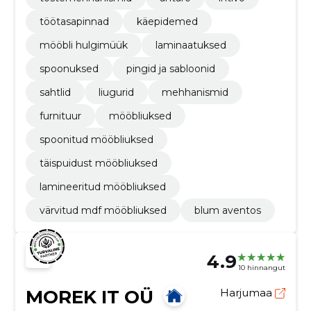
töötasapinnad
käepidemed
mööbli hulgimüük
laminaatuksed
spoonuksed
pingid ja sabloonid
sahtlid
liugurid
mehhanismid
furnituur
mööbliuksed
spoonitud mööbliuksed
täispuidust mööbliuksed
lamineeritud mööbliuksed
värvitud mdf mööbliuksed
blum aventos
4.9
10 hinnangut
MOREK IT OÜ
Harjumaa