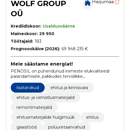
WOLF GROUP
Harjumaa
OÜ
Krediidiskoor:
Usaldusväärne
Maineskoor:
29 950
Töötajaid:
183
Prognooskäive (2026):
69 948 235 €
Meie säästame energiat!
PENOSIL on pühendunud inimeste elukvaliteedi
parandamisele, pakkudes tervislikke,
energiasäästlikke ja keskkonnasõbralikke
ehituslahendusi.
lisatarvikud
ehitus ja kinnisvara
ehitus- ja viimistlusmaterjalid
remontmaterjalid
ehitusmaterjalide hulgimüük
ehitus
gaasitööd
polüuretaanvahud