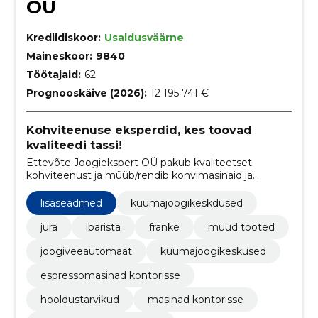
OÜ
Krediidiskoor:
Usaldusväärne
Maineskoor:
9840
Töötajaid:
62
Prognooskäive (2026):
12 195 741 €
Kohviteenuse eksperdid, kes toovad
kvaliteedi tassi!
Ettevõte Joogiekspert OÜ pakub kvaliteetset
kohviteenust ja müüb/rendib kohvimasinaid ja
joogiautomaate
lisaseadmed
kuumajoogikeskdused
jura
ibarista
franke
muud tooted
joogiveeautomaat
kuumajoogikeskused
espressomasinad kontorisse
hooldustarvikud
masinad kontorisse