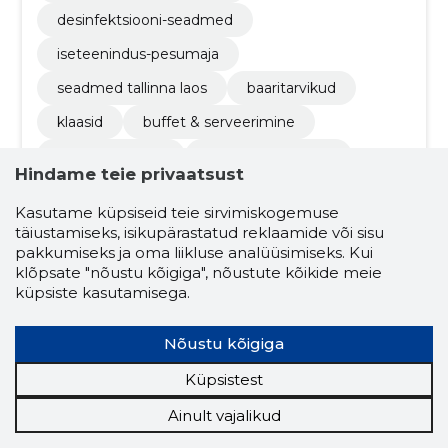
desinfektsiooni-seadmed
iseteenindus-pesumaja
seadmed tallinna laos
baaritarvikud
klaasid
buffet & serveerimine
pagaritööriistad
säilitus & transport
Hindame teie privaatsust
gn-nõud
Kasutame küpsiseid teie sirvimiskogemuse
täiustamiseks, isikupärastatud reklaamide või sisu
pakkumiseks ja oma liikluse analüüsimiseks. Kui
4.4
klõpsate "nõustu kõigiga", nõustute kõikide meie
796 hinnangut
küpsiste kasutamisega.
KANGADZUNGEL
Harjumaa
OÜ
Nõustu kõigiga
Küpsistest
Krediidiskoor:
Usaldusväärne
Ainult vajalikud
Maineskoor:
5430
Töötajaid:
20