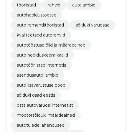
tööriistad
rehvid
autolambid
autohooldustooted
auto remonditööriistad
sõiduki varuosad
kvaliteetsed autorehvid
autotööstuse õlid ja määrdeained
auto hoolduskeemikaalid
autotööriistad internetis
asendusauto lambid
auto lisavarustuse pood
sõiduki osad eestis
osta autovaruosi internetist
mootorsõiduki määrdeained
autotulede lahendused