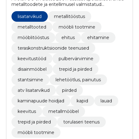
metalltoodete ja eritellimusel valmistatud
disainmööbli tootmisele, pakkudes laia valikut
metallmööblit, disainmööblit, metallkappe ja
lisatarvikud
metallitööstus
mitmesuguseid metallitöid.
metalltooted
mööbli tootmine
mööblitööstus
ehitus
ehitamine
teraskonstruktsioonide teenused
keevitustööd
pulbervärvimine
disainmööbel
trepid ja piirded
stantsimine
lehetöötlus, painutus
atv lisatarvikud
piirded
kaminapuude hoidjad
kapid
lauad
keevitus
metallmööbel
trepid ja piirded
torulaseri teenus
mööbli tootmine