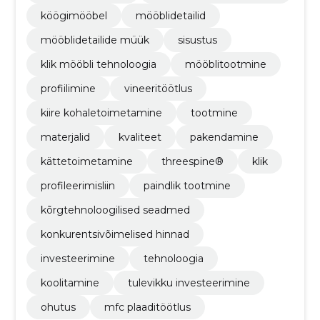
köögimööbel
mööblidetailid
mööblidetailide müük
sisustus
klik mööbli tehnoloogia
mööblitootmine
profiilimine
vineeritöötlus
kiire kohaletoimetamine
tootmine
materjalid
kvaliteet
pakendamine
kättetoimetamine
threespine®
klik
profileerimisliin
paindlik tootmine
kõrgtehnoloogilised seadmed
konkurentsivõimelised hinnad
investeerimine
tehnoloogia
koolitamine
tulevikku investeerimine
ohutus
mfc plaaditöötlus