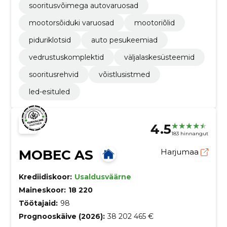
sooritusvõimega autovaruosad
mootorsõiduki varuosad
mootoriõlid
piduriklotsid
auto pesukeemiad
vedrustuskomplektid
väljalaskesüsteemid
sooritusrehvid
võistlusistmed
led-esituled
4.5
183 hinnangut
MOBEC AS
Harjumaa
Krediidiskoor:
Usaldusväärne
Maineskoor:
18 220
Töötajaid:
98
Prognooskäive (2026):
38 202 465 €