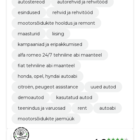
autostereod
autorehvid ja rehvitööd
esindused
rehvid ja rehvitööd
mootorsõidukite hooldus ja remont
maasturid
liising
kampaaniad ja eripakkumised
alfa romeo 24/7 tehniline abi maanteel
fiat tehniline abi maanteel
honda, opel, hyndai autoabi
citroën, peugeot assistance
uued autod
demoautod
kasutatud autod
teenindus ja varuosad
rent
autoabi
mootorsõidukite jaemüük