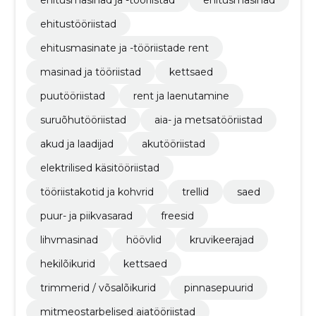
ehitustööriistad
ehitusmasinate ja -tööriistade rent
masinad ja tööriistad
kettsaed
puutööriistad
rent ja laenutamine
suruõhutööriistad
aia- ja metsatööriistad
akud ja laadijad
akutööriistad
elektrilised käsitööriistad
tööriistakotid ja kohvrid
trellid
saed
puur- ja piikvasarad
freesid
lihvmasinad
höövlid
kruvikeerajad
hekilõikurid
kettsaed
trimmerid / võsalõikurid
pinnasepuurid
mitmeostarbelised aiatööriistad