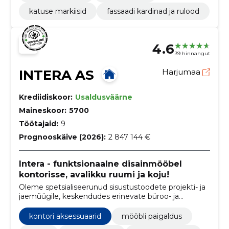
katuse markiisid
fassaadi kardinad ja rulood
4.6
39 hinnangut
INTERA AS
Harjumaa
Krediidiskoor:
Usaldusväärne
Maineskoor:
5700
Töötajaid:
9
Prognooskäive (2026):
2 847 144 €
Intera - funktsionaalne disainmööbel
kontorisse, avalikku ruumi ja koju!
Oleme spetsialiseerunud sisustustoodete projekti- ja
jaemüügile, keskendudes erinevate büroo- ja
disainmööbli kaubamärkide esindamisele üle
Euroopa.
kontori aksessuaarid
mööbli paigaldus