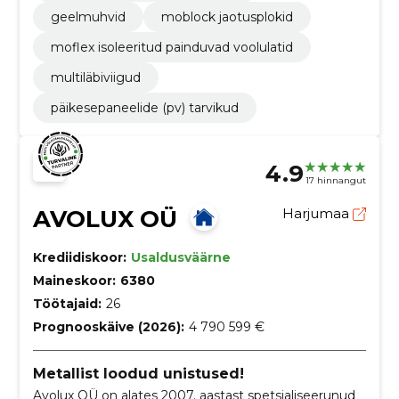
geelmuhvid
moblock jaotusplokid
moflex isoleeritud painduvad voolulatid
multiläbiviigud
päikesepaneelide (pv) tarvikud
4.9
17 hinnangut
AVOLUX OÜ
Harjumaa
Krediidiskoor:
Usaldusväärne
Maineskoor:
6380
Töötajaid:
26
Prognooskäive (2026):
4 790 599 €
Metallist loodud unistused!
Avolux OÜ on alates 2007. aastast spetsialiseerunud