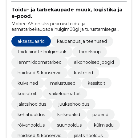
Toidu- ja tarbekaupade müük, logistika ja
e-pood.
Mobec AS on üks peamisi toidu- ja
esmatarbekaupade hulgimüügi ja turustamisega
tegelevaid ettevõtteid Eestis alates 1993. aastast.
aksessuaarid
kaubandus ja teenused
toiduainete hulgimüük
tarbekaup
lemmikloomatarbed
alkohoolsed joogid
hoidised & konservid
kastmed
kuivained
maiustused
kassitoit
koeratoit
väikeloomatoit
jalatsihooldus
juuksehooldus
kehahooldus
kinkepakid
paberid
rõivahooldus
suuhooldus
külmladu
hoidised & konservid
jalatsihooldus