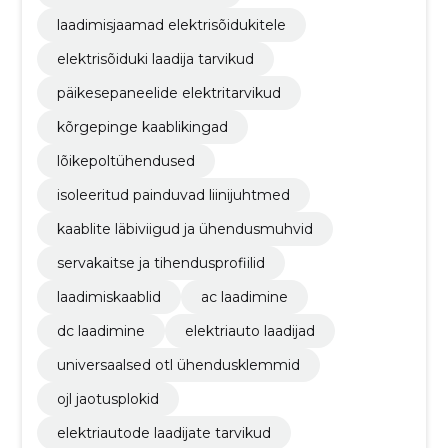
laadimisjaamad elektrisõidukitele
elektrisõiduki laadija tarvikud
päikesepaneelide elektritarvikud
kõrgepinge kaablikingad
lõikepoltühendused
isoleeritud painduvad liinijuhtmed
kaablite läbiviigud ja ühendusmuhvid
servakaitse ja tihendusprofiilid
laadimiskaablid
ac laadimine
dc laadimine
elektriauto laadijad
universaalsed otl ühendusklemmid
ojl jaotusplokid
elektriautode laadijate tarvikud