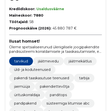
Krediidiskoor:
Usaldusväärne
Maineskoor:
7880
Töötajaid:
58
Prognooskäive (2026):
45 880 787 €
Ilusat homset!
Oleme spetsialiseerunud üleriigilisele joogipakendite
pandisüsteemi korraldamisele ja taaskasutamisele, et
luua puhtam keskkond ja hoida kodumaad.
tarvikud
jäätmevedu
jäätmekäitlus
üld- ja koduteenused
pakendi taaskasutuse teenused
tarbija
jaemüüja
pakendiettevõtja
ürituskorraldaja
panditops
pandipakend
süsteemiga liitumise abc