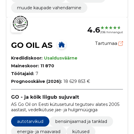
muude kaupade vahendamine
4.6
206 hinnangut
GO OIL AS
Tartumaa
Krediidiskoor:
Usaldusväärne
Maineskoor:
11 870
Töötajaid:
7
Prognooskäive (2026):
18 629 853 €
GO - ja kõik liigub sujuvalt
AS Go Oil on Eesti kütuseturul tegutsev alates 2005
aastast, vedelkütuse jae- ja hulgimüügiga
autotarvikud
bensiinijaamad ja tanklad
energia- ja maavarad
kütused