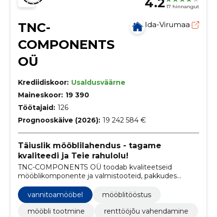
4.2
17 hinnangut
TNC-
Ida-Virumaa
COMPONENTS
OÜ
Krediidiskoor:
Usaldusväärne
Maineskoor:
19 390
Töötajaid:
126
Prognooskäive (2026):
19 242 584 €
Täiuslik mööblilahendus - tagame
kvaliteedi ja Teie rahulolu!
TNC-COMPONENTS OÜ toodab kvaliteetseid
mööblikomponente ja valmistooteid, pakkudes
usaldusväärset tarnet, konkurentsivõimelisi hindu
ning kliendipõhist lähenemist.
vannitoamööbel
mööblitööstus
mööbli tootmine
renttööjõu vahendamine