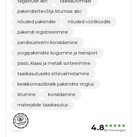
tagastuse abc
taaraautomaat
pakendiettevõtja liitumise abc
nõuded pakendile
nõuded vöötkoodile
pakendi registreerimine
pandisüsteemi korraldamine
joogipakendite kogumine ja transport
plasti, klaasi ja metalli sorteerimine
taaskasutuseks ettevalmistamine
keskkonnasõbralik pakendite ringlus
liitumine
korraldamine
materjalide taaskasutus
4.8
62 hinnangut