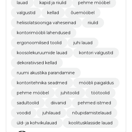
lauad
kapid ja riiulid
pehme mööbel
valgustid
kellad
õuemööbel
heliisolatsiooniga vaheseinad
riiulid
kontorimööbli lahendused
ergonoomilised toolid
juhi lauad
koosolekuruumide lauad
kontori valgustid
dekoratiivsed kellad
ruumi akustika parandamine
kontoritehnika seadmed
mööbli paigaldus
pehme mööbel
juhitoolid
töötoolid
sadultoolid
diivanid
pehmed istmed
voodid
juhilauad
nõupidamistelauad
üld- ja kohvikulauad
koolitusklasside lauad