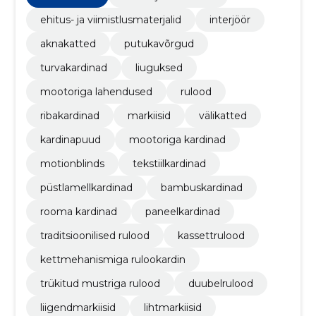
Tallinnas!
ehitus- ja viimistlusmaterjalid
interjöör
aknakatted
putukavõrgud
turvakardinad
liuguksed
mootoriga lahendused
rulood
ribakardinad
markiisid
välikatted
kardinapuud
mootoriga kardinad
motionblinds
tekstiilkardinad
püstlamellkardinad
bambuskardinad
rooma kardinad
paneelkardinad
traditsioonilised rulood
kassettrulood
kettmehanismiga rulookardin
trükitud mustriga rulood
duubelrulood
liigendmarkiisid
lihtmarkiisid