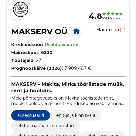
4.8
306 hinnangut
MAKSERV OÜ
Harjumaa
Krediidiskoor:
Usaldusväärne
Maineskoor:
6330
Töötajaid:
27
Prognooskäive (2026):
7 909 487 €
MAKSERV - Makita, Mirka tööriistade müük,
rent ja hooldus.
Meie põhitegevuseks on Makita tööriistade rent,
müük, hooldus ja remont. Esindused asuvad Tallinnas
ja Tartus.
aksessuaarid
ehitus ja kinnisvara
ehitusmasinad ja tööriistad
ehitusmasinad ja -tööriistad
ehitusmasinad