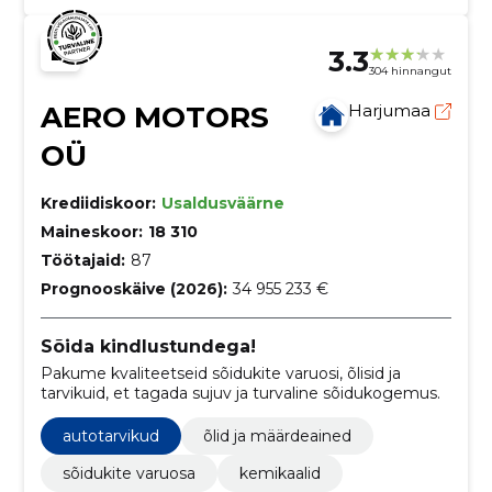
3.3
304 hinnangut
AERO MOTORS
Harjumaa
OÜ
Krediidiskoor:
Usaldusväärne
Maineskoor:
18 310
Töötajaid:
87
Prognooskäive (2026):
34 955 233 €
Sõida kindlustundega!
Pakume kvaliteetseid sõidukite varuosi, õlisid ja
tarvikuid, et tagada sujuv ja turvaline sõidukogemus.
autotarvikud
õlid ja määrdeained
sõidukite varuosa
kemikaalid