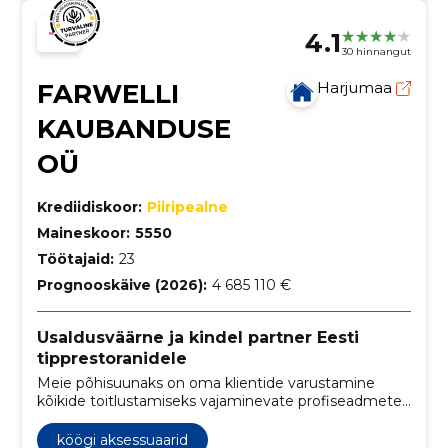
4.1
30 hinnangut
FARWELLI
Harjumaa
KAUBANDUSE
OÜ
Krediidiskoor:
Piiripealne
Maineskoor:
5550
Töötajaid:
23
Prognooskäive (2026):
4 685 110 €
Usaldusväärne ja kindel partner Eesti
tipprestoranidele
Meie põhisuunaks on oma klientide varustamine
kõikide toitlustamiseks vajaminevate profiseadmete
ja väikevahenditega.
köögi aksessuaarid