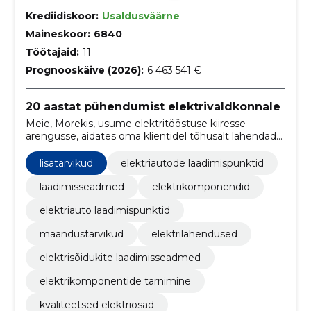
Krediidiskoor:
Usaldusväärne
Maineskoor:
6840
Töötajaid:
11
Prognooskäive (2026):
6 463 541 €
20 aastat pühendumist elektrivaldkonnale
Meie, Morekis, usume elektritööstuse kiiresse
arengusse, aidates oma klientidel tõhusalt lahendada
suuri ja väikeseid probleeme, säästes nii aega kui raha.
lisatarvikud
elektriautode laadimispunktid
laadimisseadmed
elektrikomponendid
elektriauto laadimispunktid
maandustarvikud
elektrilahendused
elektrisõidukite laadimisseadmed
elektrikomponentide tarnimine
kvaliteetsed elektriosad