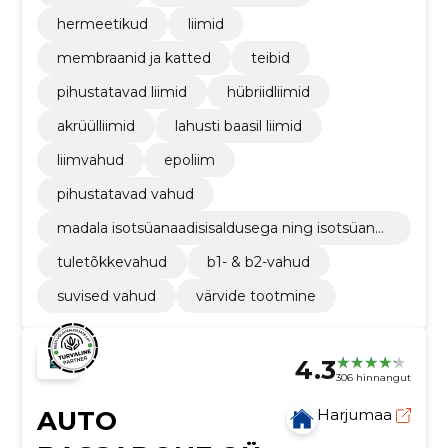
hermeetikud
liimid
membraanid ja katted
teibid
pihustatavad liimid
hübriidliimid
akrüülliimid
lahusti baasil liimid
liimvahud
epoliim
pihustatavad vahud
madala isotsüanaadisisaldusega ning isotsüanaa
divabad vahud
tuletõkkevahud
b1- & b2-vahud
suvised vahud
värvide tootmine
4.3
306 hinnangut
AUTO
Harjumaa