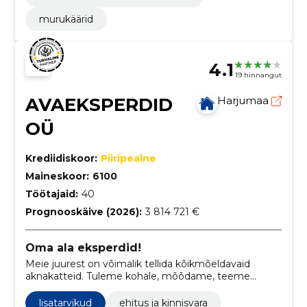
murukäärid
4.1
19 hinnangut
AVAEKSPERDID
Harjumaa
OÜ
Krediidiskoor:
Piiripealne
Maineskoor:
6100
Töötajaid:
40
Prognooskäive (2026):
3 814 721 €
Oma ala eksperdid!
Meie juurest on võimalik tellida kõikmõeldavaid
aknakatteid. Tuleme kohale, mõõdame, teeme
valmis ja paigaldame. Tutvu meie laia tootevalikuga
kas meie kodulehel või külasta meie salonge
lisatarvikud
ehitus ja kinnisvara