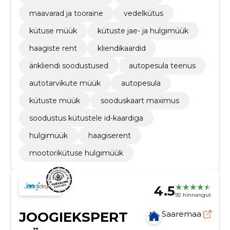
maavarad ja tooraine
vedelkütus
kütuse müük
kütuste jae- ja hulgimüük
haagiste rent
kliendikaardid
ärikliendi soodustused
autopesula teenus
autotarvikute müük
autopesula
kütuste müük
sooduskaart maximus
soodustus kütustele id-kaardiga
hulgimüük
haagiserent
mootorikütuse hulgimüük
4.5
92 hinnangut
JOOGIEKSPERT
Saaremaa