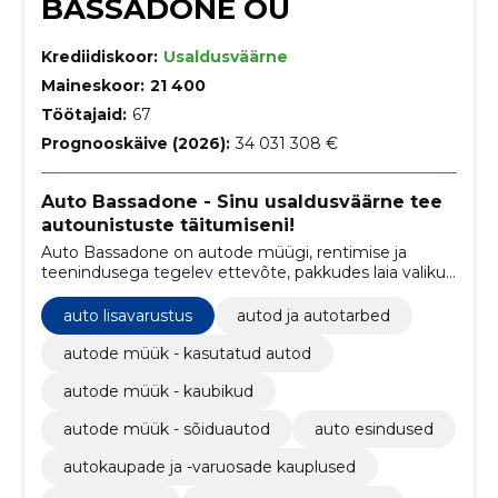
BASSADONE OÜ
Krediidiskoor:
Usaldusväärne
Maineskoor:
21 400
Töötajaid:
67
Prognooskäive (2026):
34 031 308 €
Auto Bassadone - Sinu usaldusväärne tee
autounistuste täitumiseni!
Auto Bassadone on autode müügi, rentimise ja
teenindusega tegelev ettevõte, pakkudes laia valikut
sõidukeid erinevatest margidest ja mudelitest ning
mitmesuguseid teenuseid, sealhulgas hooldust,
auto lisavarustus
autod ja autotarbed
remonti ja varuosade müüki.
autode müük - kasutatud autod
autode müük - kaubikud
autode müük - sõiduautod
auto esindused
autokaupade ja -varuosade kauplused