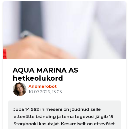
p
AQUA MARINA AS
hetkeolukord
Andmerobot
10.07.2026, 13.03
Juba 14 562 inimeseni on jõudnud selle
ettevõtte bränding ja tema tegevusi jälgib 15
Storybooki kasutajat. Keskmiselt on ettevõtet