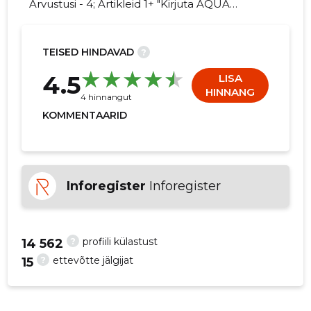
Arvustusi - 4; Artikleid 1+ "Kirjuta AQUA
MARINA AS kohta arvamuslugu!"
TEISED HINDAVAD
?
195
4.5
LISA
HINNANG
4 hinnangut
KOMMENTAARID
Inforegister
Inforegister
?
profiili külastust
14 562
?
ettevõtte jälgijat
15