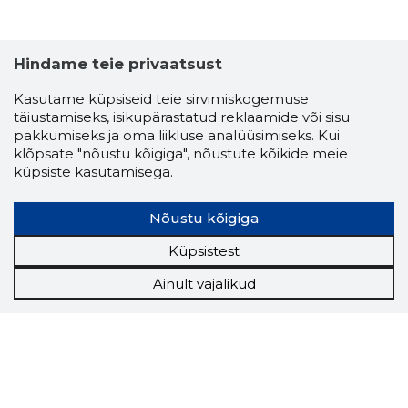
Hindame teie privaatsust
Kasutame küpsiseid teie sirvimiskogemuse
täiustamiseks, isikupärastatud reklaamide või sisu
pakkumiseks ja oma liikluse analüüsimiseks. Kui
klõpsate "nõustu kõigiga", nõustute kõikide meie
küpsiste kasutamisega.
Nõustu kõigiga
Küpsistest
Ainult vajalikud