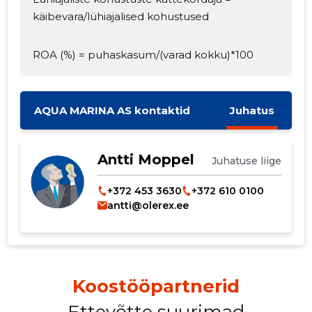
käibevara/lühiajalised kohustused
MUUDA
ROA (%) = puhaskasum/(varad kokku)*100
AQUA MARINA AS kontaktid
Juhatus
Antti Moppel
Juhatuse liige
+372 453 3630
+372 610 0100
antti@olerex.ee
Koostööpartnerid
Ettevõtte suurimad