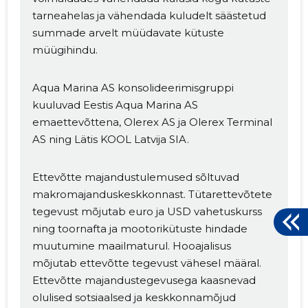
tarneahelas ja vähendada kuludelt säästetud
summade arvelt müüdavate kütuste
müügihindu.
Aqua Marina AS konsolideerimisgruppi
kuuluvad Eestis Aqua Marina AS
emaettevõttena, Olerex AS ja Olerex Terminal
AS ning Lätis KOOL Latvija SIA.
Ettevõtte majandustulemused sõltuvad
makromajanduskeskkonnast. Tütarettevõtete
tegevust mõjutab euro ja USD vahetuskurss
ning toornafta ja mootorikütuste hindade
muutumine maailmaturul. Hooajalisus
mõjutab ettevõtte tegevust vähesel määral.
Ettevõtte majandustegevusega kaasnevad
olulised sotsiaalsed ja keskkonnamõjud