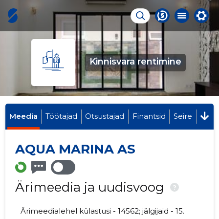
Kinnisvara rentimine
Meedia
Töötajad
Otsustajad
Finantsid
Seire
AQUA MARINA AS
Ärimeedia ja uudisvoog
?
Ärimeedialehel külastusi - 14562; jälgijaid - 15.