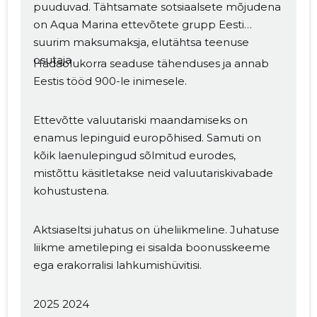
puuduvad. Tähtsamate sotsiaalsete mõjudena
on Aqua Marina ettevõtete grupp Eesti
suurim maksumaksja, elutähtsa teenuse
osutaja
Hädaolukorra seaduse tähenduses ja annab
Eestis tööd 900-le inimesele.
Ettevõtte valuutariski maandamiseks on
enamus lepinguid europõhised. Samuti on
kõik laenulepingud sõlmitud eurodes,
mistõttu käsitletakse neid valuutariskivabade
kohustustena.
Aktsiaseltsi juhatus on üheliikmeline. Juhatuse
liikme ametileping ei sisalda boonusskeeme
ega erakorralisi lahkumishüvitisi.
2025 2024