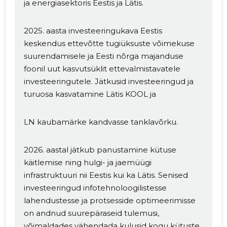
ja energiasektoris Eestis ja Lätis.
2025. aasta investeeringukava Eestis
keskendus ettevõtte tugiüksuste võimekuse
suurendamisele ja Eesti nõrga majanduse
foonil uut kasvutsüklit ettevalmistavatele
investeeringutele. Jätkusid investeeringud ja
turuosa kasvatamine Lätis KOOL ja
LN kaubamärke kandvasse tanklavõrku.
2026. aastal jätkub panustamine kütuse
käitlemise ning hulgi- ja jaemüügi
infrastruktuuri nii Eestis kui ka Lätis. Senised
investeeringud infotehnoloogilistesse
lahendustesse ja protsesside optimeerimisse
on andnud suurepäraseid tulemusi,
võimaldades vähendada kulusid kogu kütuste