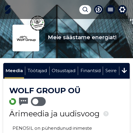
Meie säästame energiat!
Meedia
Töötajad
Otsustajad
Finantsid
Seire
WOLF GROUP OÜ
Ärimeedia ja uudisvoog
?
PENOSIL on pühendunud inimeste