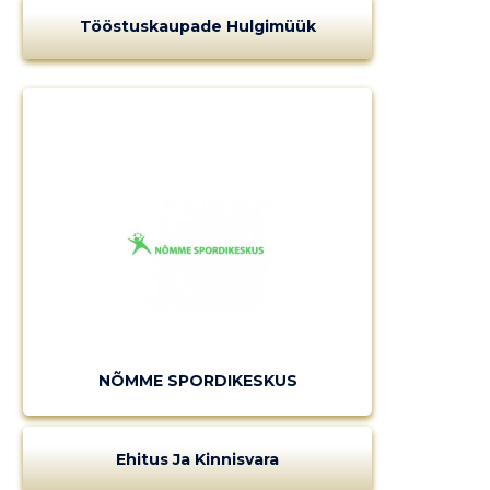
Tööstuskaupade Hulgimüük
Muuda pildi
kirjeldust
MUUDA
NÕMME SPORDIKESKUS
Ehitus Ja Kinnisvara