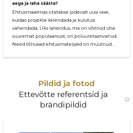
aega ja raha säästa?
Ehitusmaailmas otsitakse pidevalt uusi viise,
kuidas projekte kiirendada ja kulutusi
vähendada. Üks lahendus, mis on võitnud üha
suuremat populaarsust, on polüuretaanvahud.
Need tõhusad ehitusmaterjalid on muutnud
ehitusprojektide elluviimise lihtsamaks ja
efektiivsemaks ning võimaldavad teil säästa
aega ja raha. Polüuretaanvahud on tuntud oma
suurepäraste soojustusomaduste poolest. Need
Pildid ja fotod
aitavad vältida soojuskaotust ja hoiavad hoone
sisekliima stabiilsena, vähendades seeläbi
Ettevõtte referentsid ja
?
energiakulusid. Sõltumata sellest, kas ehitate
brändipildid
uut hooneprojekti või renoveerite
olemasolevat, võivad polüuretaanvahud