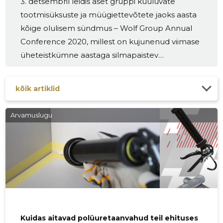
3. detsembril leidis aset gruppi kuuluvate
kahjulikud nii omanikele kui ka keskkonnale.
tootmisüksuste ja müügiettevõtete jaoks aasta
Hermeetikud täidavad olulist ülesannet, tihendades
kõige olulisem sündmus – Wolf Group Annual
liitekohad ja vuugid ning takistades vee, õhu ja niiskuse
Conference 2020, millest on kujunenud viimase
sissetungi. See ennetab lekkimise ja hallituse teket ning
üheteistkümne aastaga silmapaistev
pikendab hoone eluiga. Ehitusmaailmas on
rahvusvaheline üritus. Tänavune kohtumine
korraldati esmakordselt videokonverentsina, mis
kõik artiklid
tõi kokku osalejaid 23 riigist…
Arvamuslugu
Kuidas aitavad polüuretaanvahud teil ehituses