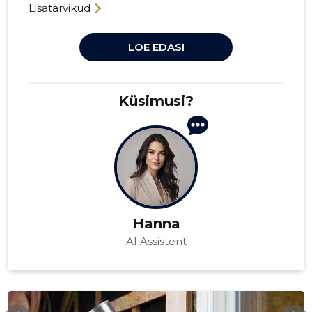
Lisatarvikud
LOE EDASI
Küsimusi?
Hanna
AI Assistent
WOLF-GROUP.COM