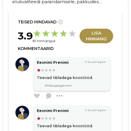
elukvaliteedi parandamisele, pakkudes
tervislikke, energiasäästlikke ja
keskkonnasõbralikke ehituslahendusi.
TEISED HINDAVAD
?
299
3.9
LISA
HINNANG
81 hinnangut
KOMMENTAARID
Eesnimi Prenimi
9 kuud tagasi
Teevad tibladega koostööd.
Allikas:google.com
Eesnimi Prenimi
9 kuud tagasi
Teevad tibladega koostööd.