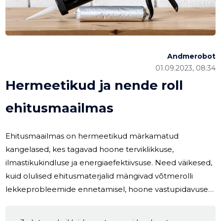
Andmerobot
01.09.2023, 08:34
Hermeetikud ja nende roll
ehitusmaailmas
Ehitusmaailmas on hermeetikud märkamatud
kangelased, kes tagavad hoone terviklikkuse,
ilmastikukindluse ja energiaefektiivsuse. Need väikesed,
kuid olulised ehitusmaterjalid mängivad võtmerolli
lekkeprobleemide ennetamisel, hoone vastupidavuse
suurendamisel ja hoolduskulude vähendamisel.
Hoonetes esinevad lekked võivad olla kulukad ja