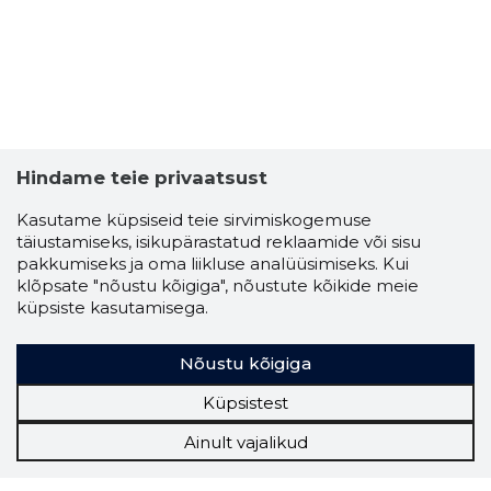
Hindame teie privaatsust
Kasutame küpsiseid teie sirvimiskogemuse
täiustamiseks, isikupärastatud reklaamide või sisu
pakkumiseks ja oma liikluse analüüsimiseks. Kui
klõpsate "nõustu kõigiga", nõustute kõikide meie
küpsiste kasutamisega.
Nõustu kõigiga
Küpsistest
Ainult vajalikud