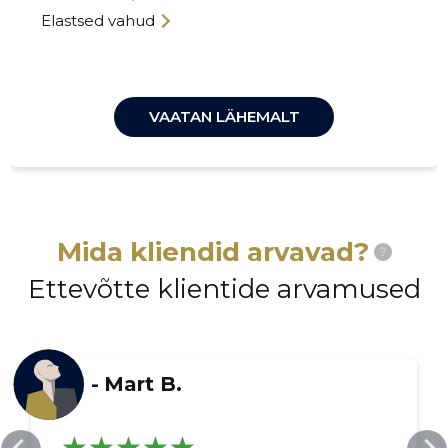
Elastsed vahud
VAATAN LÄHEMALT
Mida kliendid arvavad?
?
Ettevõtte klientide arvamused
-
Mart B.