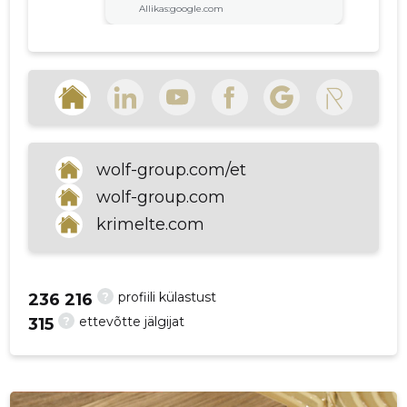
Allikas:google.com
p
Grom
1 aasta tagasi
Ogólnie spoko poza gościem na
ochronie, strasznie opryskliwy
wolf-group.com/et
Allikas:google.com
wolf-group.com
krimelte.com
VAATA ROHKEM
?
profiili külastust
236 216
?
ettevõtte jälgijat
315