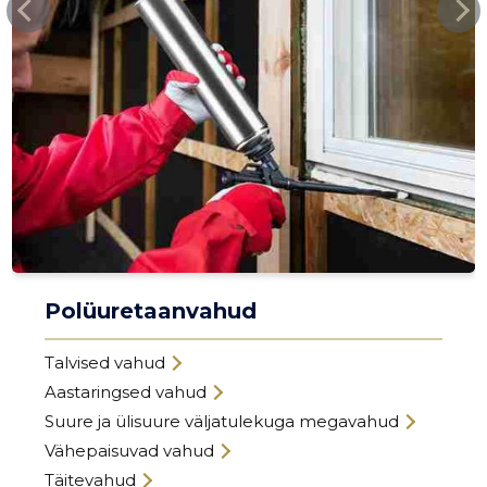
Polüuretaanvahud
Talvised vahud
Aastaringsed vahud
Suure ja ülisuure väljatulekuga megavahud
Vähepaisuvad vahud
Täitevahud