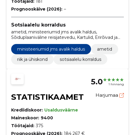
Töötajaid:
181
Prognooskäive (2026):
–
Sotsiaalelu korraldus
ametid, ministeeriumid jms avalik haldus,
Sõiduplaaniväline reisijatevedu, Kartulid, Erirõivad ja
manused, Imikurõivad, Tuletõrje häiresüsteemi
paigaldustööd, Turvamajade ehitustööd, Eriarsti
ministeeriumid jms avalik haldus
ametid
teenused, Sotsiaalteenuste hoonete ehitustööd
riik ja ühiskond
sotsiaalelu korraldus
5.0
1 hinnang
STATISTIKAAMET
Harjumaa
Krediidiskoor:
Usaldusväärne
Maineskoor:
9400
Töötajaid:
375
Prognooskäive (2026):
184 267 €