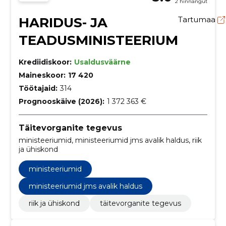
2 hinnangut
HARIDUS- JA
Tartumaa
TEADUSMINISTEERIUM
Krediidiskoor:
Usaldusväärne
Maineskoor:
17 420
Töötajaid:
314
Prognooskäive (2026):
1 372 363 €
Täitevorganite tegevus
ministeeriumid, ministeeriumid jms avalik haldus, riik
ja ühiskond
ministeeriumid
ministeeriumid jms avalik haldus
riik ja ühiskond
täitevorganite tegevus