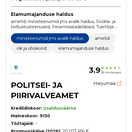
Elamumajanduse haldus
ametid, ministeeriumid jms avalik haldus, Söökla- ja
toitlustusteenused, Pesemisseadeldised, Tuletõrje
häiresüsteemi paigaldustööd, Teetööd,
Sotsiaalteenuste hoonete ehitustööd,
ministeeriumid jms avalik haldus
ametid
õigusteenused, hoone viimistlustööd, Koolimajade
ehitustööd
riik ja ühiskond
elamumajanduse haldus
3.9
35 hinnangut
POLITSEI- JA
Harjumaa
PIIRIVALVEAMET
Krediidiskoor:
Usaldusväärne
Maineskoor:
9130
Töötajaid:
–
Prognooskäive (2026):
20 023 656 €