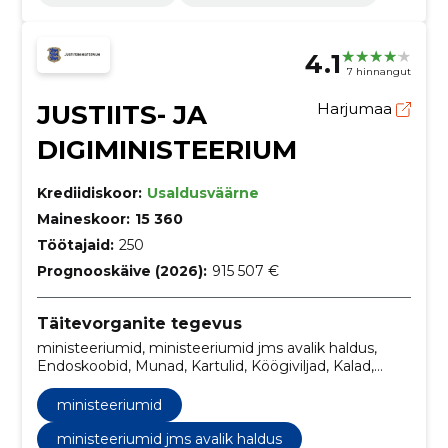
4.1
7 hinnangut
JUSTIITS- JA
Harjumaa
DIGIMINISTEERIUM
Krediidiskoor:
Usaldusväärne
Maineskoor:
15 360
Töötajaid:
250
Prognooskäive (2026):
915 507 €
Täitevorganite tegevus
ministeeriumid, ministeeriumid jms avalik haldus,
Endoskoobid, Munad, Kartulid, Köögiviljad, Kalad,
Pliivaba bensiin, Lihatooted, Külmutatud kala,
kalafileed ja muu kalaliha
ministeeriumid
ministeeriumid jms avalik haldus