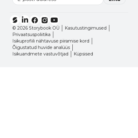
Email
© 2026 Storybook OÜ
Kasutustingimused
Privaatsuspoliitika
Isikuprofiili nähtavuse piiramise kord
Õigustatud huvide analüüs
Isikuandmete vastuvõtjad
Küpsised