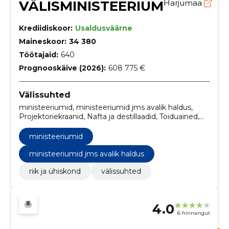
VÄLISMINISTEERIUM
Harjumaa
Krediidiskoor:
Usaldusväärne
Maineskoor:
34 380
Töötajaid:
640
Prognooskäive (2026):
608 775 €
Välissuhted
ministeeriumid, ministeeriumid jms avalik haldus,
Projektoriekraanid, Nafta ja destillaadid, Toiduained,
joogid ja tubakas ja seonduvad tooted,
Mitmesugused toiduained, Kunstiteosed, Serverid,
ministeeriumid
Telefoni- ja andmeedastusteenused,
Multimeediaseadmed
ministeeriumid jms avalik haldus
riik ja ühiskond
välissuhted
4.0
6 hinnangut