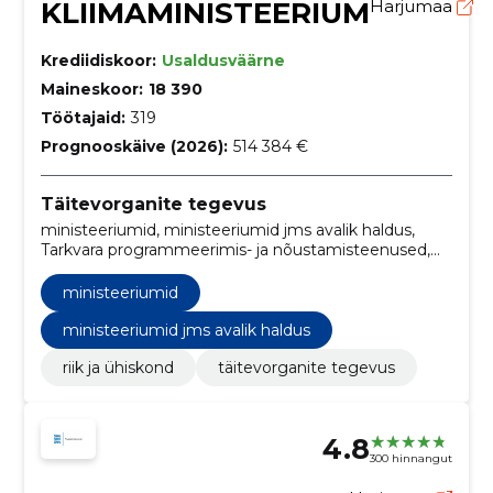
KLIIMAMINISTEERIUM
Harjumaa
Krediidiskoor:
Usaldusväärne
Maineskoor:
18 390
Töötajaid:
319
Prognooskäive (2026):
514 384 €
Täitevorganite tegevus
ministeeriumid, ministeeriumid jms avalik haldus,
Tarkvara programmeerimis- ja nõustamisteenused,
Pliivaba bensiin, Õhusaaste seire- või
mõõtmisteenused, Vedelikupaagi puhastusteenused,
ministeeriumid
Mälulaiendusseadmed, Telefoni- ja
andmeedastusteenused, Uurimis- ja arendustöö
ministeeriumid jms avalik haldus
planeerimine ning elluviimine, Uurimis- ja
riik ja ühiskond
täitevorganite tegevus
arendusteenused ja seonduvad nõustamisteenused
4.8
300 hinnangut