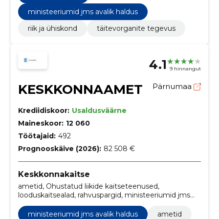
ministeeriumid jms avalik haldus
riik ja ühiskond
täitevorganite tegevus
4.1
9 hinnangut
KESKKONNAAMET
Pärnumaa
Krediidiskoor:
Usaldusväärne
Maineskoor:
12 060
Töötajaid:
492
Prognooskäive (2026):
82 508 €
Keskkonnakaitse
ametid, Ohustatud liikide kaitseteenused,
looduskaitsealad, rahvuspargid, ministeeriumid jms
avalik haldus, Mitmesugused mittemetalsed
mineraaltooted, reisimine ja matkamine, Vähid, turism
ministeeriumid jms avalik haldus
ametid