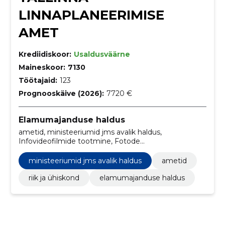
LINNAPLANEERIMISE
AMET
Krediidiskoor:
Usaldusväärne
Maineskoor:
7130
Töötajaid:
123
Prognooskäive (2026):
7720 €
Elamumajanduse haldus
ametid, ministeeriumid jms avalik haldus,
Infovideofilmide tootmine, Fotode
töötlemisteenused, Kunstiteosed, Linnaplaneerimis-
ja maastikuarhitektuuriteenused, Tarkvara
ministeeriumid jms avalik haldus
ametid
nõustamisteenused, Arhitektuuri-, insener-tehnilise
projekteerimise ja maamõõtmisteenused, Tarkvara
riik ja ühiskond
elamumajanduse haldus
hooldus- ja parandusteenused, Tekstitöötlusteenused