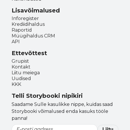
Lisavõimalused
Inforegister
Krediidihaldus
Raportid
Müügihaldus CRM
API
Ettevõttest
Grupist
Kontakt
Liitu meiega
Uudised
KKK
Telli Storybooki nipikiri
Saadame Sulle kasulikke nippe, kuidas saad
Storybooki võimalused enda kasuks tööle
panna!
Liitu