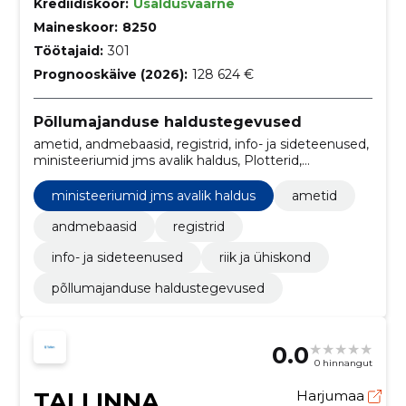
Krediidiskoor:
Usaldusväärne
Maineskoor:
8250
Töötajaid:
301
Prognooskäive (2026):
128 624 €
Põllumajanduse haldustegevused
ametid, andmebaasid, registrid, info- ja sideteenused,
ministeeriumid jms avalik haldus, Plotterid,
Lennukipetrool, Konstruktsioonid ja
konstruktsioonide osad, Digitaalkartograafia,
ministeeriumid jms avalik haldus
ametid
Infosüsteemid
andmebaasid
registrid
info- ja sideteenused
riik ja ühiskond
põllumajanduse haldustegevused
0.0
0 hinnangut
TALLINNA
Harjumaa