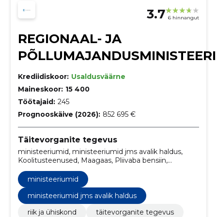
3.7
6 hinnangut
REGIONAAL- JA
PÕLLUMAJANDUSMINISTEER
Krediidiskoor:
Usaldusväärne
Maineskoor:
15 400
Töötajaid:
245
Prognooskäive (2026):
852 695 €
Täitevorganite tegevus
ministeeriumid, ministeeriumid jms avalik haldus,
Koolitusteenused, Maagaas, Pliivaba bensiin,
Kütteõlid, Lihakonservid ja tooted lihast,
Elektronpostisüsteemid, Serverid, Telefoni- ja
ministeeriumid
andmeedastusteenused
ministeeriumid jms avalik haldus
riik ja ühiskond
täitevorganite tegevus