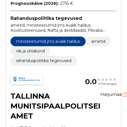
Prognooskäive (2026):
2755 €
Rahanduspoliitika tegevused
ametid, ministeeriumid jms avalik haldus,
Koolitusteenused, Nafta ja destillaadid, Pliivaba
bensiin, Toiduõli, Piimatooted, Jahu ja tangained,
Nisujahu, Teraviljatooted
ministeeriumid jms avalik haldus
ametid
riik ja ühiskond
rahanduspoliitika tegevused
0.0
0 hinnangut
TALLINNA
Harjumaa
MUNITSIPAALPOLITSEI
AMET