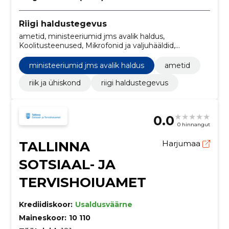
Riigi haldustegevus
ametid, ministeeriumid jms avalik haldus,
Koolitusteenused, Mikrofonid ja valjuhääldid,
Mälulaiendusseadmed, Serverid, Süsteemi tarkvara
vastavustestimisega seotud nõustamisteenused,
ministeeriumid jms avalik haldus
ametid
Uurimis- ja arendustöö planeerimine ning elluviimine,
Kohaliku arvutivõrgu teenused, Uurimis- ja
riik ja ühiskond
riigi haldustegevus
arendusteenused ja seonduvad nõustamisteenused
0.0
0 hinnangut
TALLINNA
Harjumaa
SOTSIAAL- JA
TERVISHOIUAMET
Krediidiskoor:
Usaldusväärne
Maineskoor:
10 110