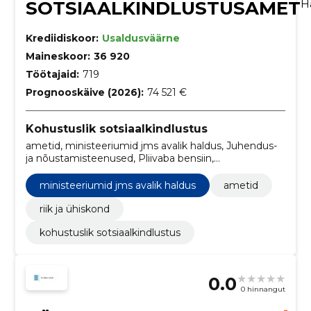
SOTSIAALKINDLUSTUSAMET
H
Krediidiskoor:
Usaldusväärne
Maineskoor:
36 920
Töötajaid:
719
Prognooskäive (2026):
74 521 €
Kohustuslik sotsiaalkindlustus
ametid, ministeeriumid jms avalik haldus, Juhendus-
ja nõustamisteenused, Pliivaba bensiin,
Mitmesugused pealisrõivad, Telefoni- ja
andmeedastusteenused, Uurimis- ja arendustöö
ministeeriumid jms avalik haldus
ametid
planeerimine ning elluviimine, Tualettpaber,
taskurätikud, käterätikud ja salvrätikud, Majutusega
riik ja ühiskond
sotsiaalteenused, Süsteemihalduse tarkvarapakett
kohustuslik sotsiaalkindlustus
0.0
0 hinnangut