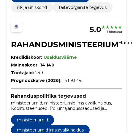
riik ja ühiskond
täitevorganite tegevus
5.0
1 hinnang
RAHANDUSMINISTEERIUM
Harj
Krediidiskoor:
Usaldusväärne
Maineskoor:
14 140
Töötajaid:
249
Prognooskäive (2026):
141 932 €
Rahanduspoliitika tegevused
ministeeriumid, ministeeriumid jms avalik haldus,
Koolitusteenused, Põllumajandussaadused ja
aiandussaadused, Elektronpostisüsteemid, Uurimis- ja
eksperimentaalarendustöö teenused,
ministeeriumid
Reklaamfilmide tootmine, Infosüsteemid, Serverid,
Telefoni- ja andmeedastusteenused
ministeeriumid jms avalik haldus