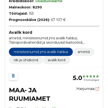
Krediidiskoor:
Usaldusväärne
Maineskoor:
8290
Töötajaid:
153
Prognooskäive (2026):
67 107 €
Avalik kord
ametid, ministeeriumid jms avalik haldus,
Transpordivahendid ja seonduvad lisatooted,
Minibussid, Sõiduautod, Mootorsõidukid, riik ja
ühiskond
ministeeriumid jms avalik haldus
ametid
riik ja ühiskond
avalik kord
5.0
3 hinnangut
MAA- JA
Harjumaa
RUUMIAMET