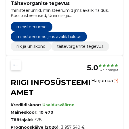
Täitevorganite tegevus
ministeeriumid, ministeeriumid jms avalik haldus,
Koolitusteenused, Uurimis- ja
eksperimentaalarendustöö teenused, Infosüsteemid,
Serverid, Telefoni- ja andmeedastusteenused,
ministeeriumid
Uurimis- ja arendustöö planeerimine ning elluviimine,
Õhutranspordi regulaarteenused, Projekti ja kavandi
ministeeriumid jms avalik haldus
ettevalmistus, maksumuse hindamine
riik ja ühiskond
täitevorganite tegevus
5.0
3 hinnangut
RIIGI INFOSÜSTEEMI
Harjumaa
AMET
Krediidiskoor:
Usaldusväärne
Maineskoor:
10 470
Töötajaid:
328
Prognooskäive (2026):
3 957 540 €