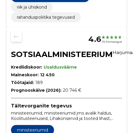
riik ja ühiskond
rahanduspoliitika tegevused
4.6
14 hinnangut
SOTSIAALMINISTEERIUM
Harjuma
Krediidiskoor:
Usaldusväärne
Maineskoor:
12 450
Töötajaid:
189
Prognooskäive (2026):
20 746 €
Täitevorganite tegevus
ministeeriumid, ministeeriumid jms avalik haldus,
Koolitusteenused, Lihakonservid ja tooted lihast,
Töödeldud rosinad, Toiduõli, Piimapulber, Jahu ja
tangained, Kooritud riis, Kaerahelbed
ministeeriumid