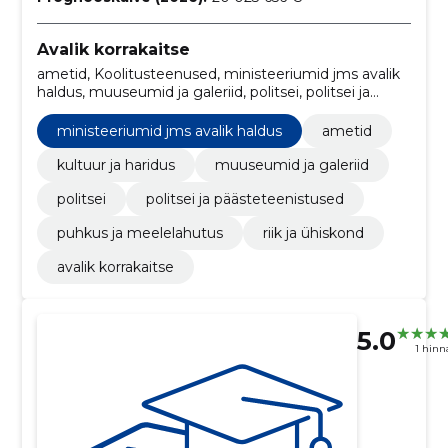
Avalik korrakaitse
ametid, Koolitusteenused, ministeeriumid jms avalik
haldus, muuseumid ja galeriid, politsei, politsei ja
päästeteenistused, Kütteõlid, Pliibensiin, Nafta ja
destillaadid, Lennukipetrool
ministeeriumid jms avalik haldus
ametid
kultuur ja haridus
muuseumid ja galeriid
politsei
politsei ja päästeteenistused
puhkus ja meelelahutus
riik ja ühiskond
avalik korrakaitse
5.0
1 hin