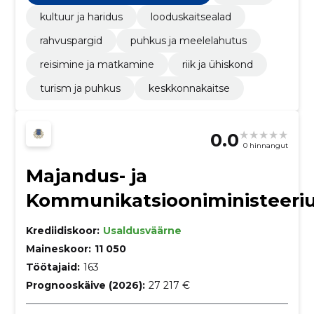
ja puhkus, Loomakasvatus-, jahindus- ja
kalandustooted
kultuur ja haridus
looduskaitsealad
rahvuspargid
puhkus ja meelelahutus
reisimine ja matkamine
riik ja ühiskond
turism ja puhkus
keskkonnakaitse
0.0
0 hinnangut
Majandus- ja
Kommunikatsiooniministeer
Krediidiskoor:
Usaldusväärne
Maineskoor:
11 050
Töötajaid:
163
Prognooskäive (2026):
27 217 €