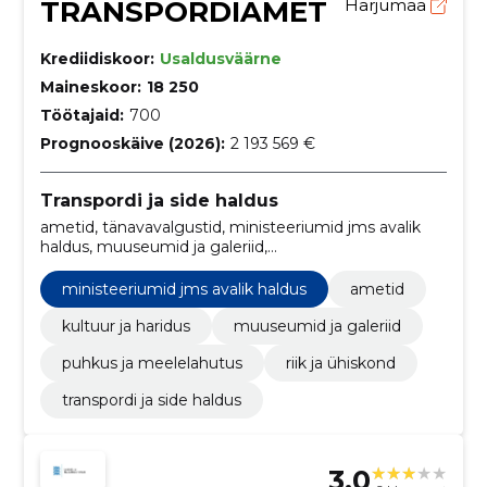
TRANSPORDIAMET
Harjumaa
Krediidiskoor:
Usaldusväärne
Maineskoor:
18 250
Töötajaid:
700
Prognooskäive (2026):
2 193 569 €
Transpordi ja side haldus
ametid, tänavavalgustid, ministeeriumid jms avalik
haldus, muuseumid ja galeriid,
Projektihaldustarkvarapakett, Uurimis- ja
eksperimentaalarendustöö teenused, Pliivaba
ministeeriumid jms avalik haldus
ametid
bensiin, aluminium, Mitmesugused pealisrõivad, T-
särgid ja särgid
kultuur ja haridus
muuseumid ja galeriid
puhkus ja meelelahutus
riik ja ühiskond
transpordi ja side haldus
3.0