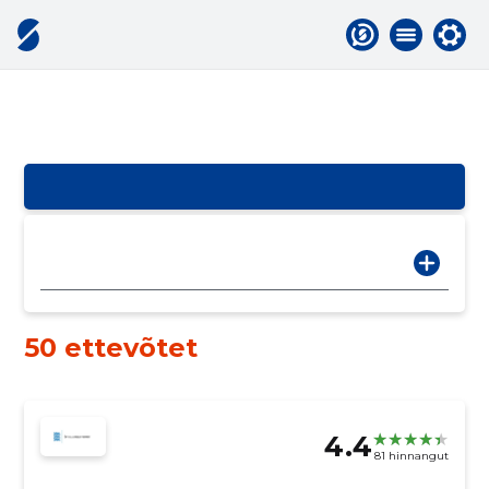
50 ettevõtet
4.4
81 hinnangut