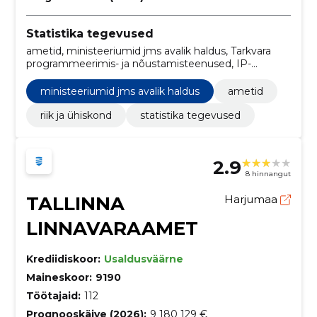
Statistika tegevused
ametid, ministeeriumid jms avalik haldus, Tarkvara
programmeerimis- ja nõustamisteenused, IP-
telefoniteenused, Uurimis- ja
eksperimentaalarendustöö teenused, Infosüsteemid,
ministeeriumid jms avalik haldus
ametid
Serverid, Uurimis- ja arendusteenused ja seonduvad
nõustamisteenused, Rakendustarkvara
riik ja ühiskond
statistika tegevused
programmeerimine, Uurimis- ja arendustöö
nõustamisteenused
2.9
8 hinnangut
TALLINNA
Harjumaa
LINNAVARAAMET
Krediidiskoor:
Usaldusväärne
Maineskoor:
9190
Töötajaid:
112
Prognooskäive (2026):
9 180 129 €