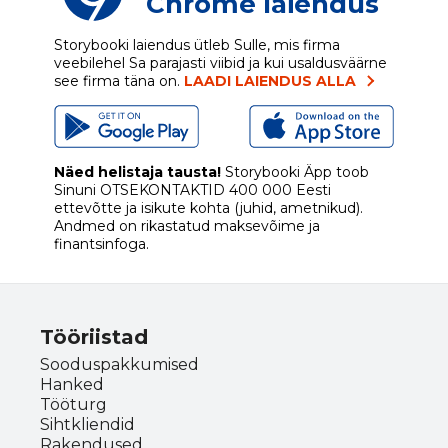
Chrome laiendus
Storybooki laiendus ütleb Sulle, mis firma
veebilehel Sa parajasti viibid ja kui usaldusväärne
see firma täna on.
LAADI LAIENDUS ALLA
Näed helistaja tausta!
Storybooki Äpp toob
Sinuni
OTSEKONTAKTID
400 000 Eesti
ettevõtte ja isikute kohta (juhid, ametnikud).
Andmed on rikastatud maksevõime ja
finantsinfoga.
Tööriistad
Sooduspakkumised
Hanked
Tööturg
Sihtkliendid
Rakendused