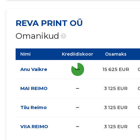
REVA PRINT OÜ
Omanikud
?
Nimi
Krediidiskoor
Osamaks
more_horiz
Anu Vaikre
15 625 EUR
check_indeterminate_small
MAI REIMO
3 125 EUR
check_indeterminate_small
Tiiu Reimo
3 125 EUR
check_indeterminate_small
VIIA REIMO
3 125 EUR