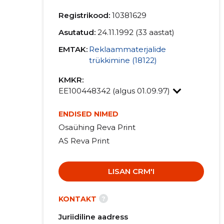
Registrikood:
10381629
Asutatud:
24.11.1992 (33 aastat)
EMTAK:
Reklaammaterjalide
trükkimine (18122)
KMKR:
EE100448342 (algus 01.09.97)
ENDISED NIMED
Osaühing Reva Print
AS Reva Print
LISAN CRM'I
?
KONTAKT
Juriidiline aadress