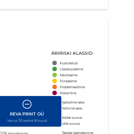
ÄRIRISKI KLASSID
Kustutatud
Usaldusväärne
Neutraalne
Piiripealne
Problemaatiline
Riskantne
Ajalooline seos
Aktiivne seos
käibe suurus
võla suurus
Seoste laiendamine