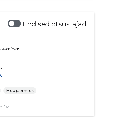
Endised otsustajad
tuse liige
9
6
Muu jaemüük
 liige.