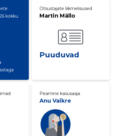
tete
Otsustajate liikmelisused
Martin Mällo
26 kokku
Puuduvad
a
aastaga
aimad
Peamine kasusaaja
Anu Vaikre