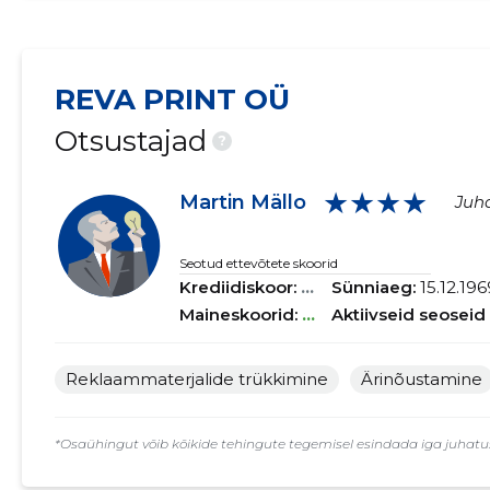
REVA PRINT OÜ
Otsustajad
?
★★★★
Martin Mällo
Juha
Seotud ettevõtete skoorid
Krediidiskoor:
...
Sünniaeg:
15.12.196
Maineskoorid:
...
Aktiivseid seoseid
Reklaammaterjalide trükkimine
Ärinõustamine
*Osaühingut võib kõikide tehingute tegemisel esindada iga juhatuse