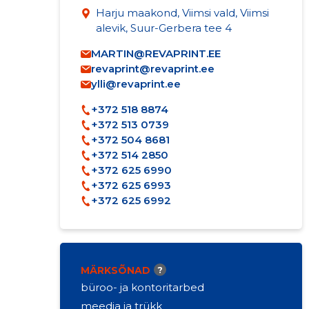
Harju maakond, Viimsi vald, Viimsi
alevik, Suur-Gerbera tee 4
MARTIN@REVAPRINT.EE
revaprint@revaprint.ee
ylli@revaprint.ee
+372 518 8874
+372 513 0739
+372 504 8681
+372 514 2850
+372 625 6990
+372 625 6993
+372 625 6992
MÄRKSÕNAD
?
büroo- ja kontoritarbed
meedia ja trükk