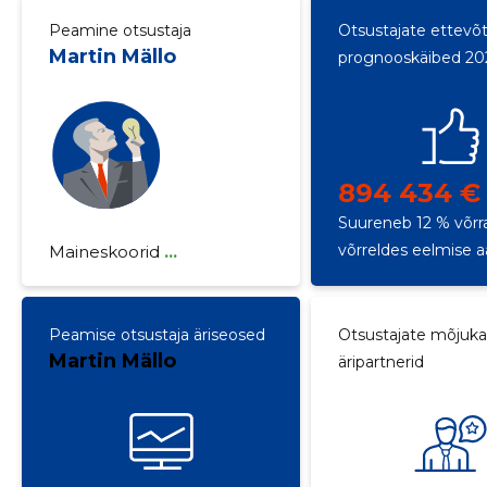
Peamine otsustaja
Otsustajate ettevõ
Martin Mällo
prognooskäibed 20
894 434 €
Suureneb 12 % võrr
võrreldes eelmise 
Maineskoorid
...
Peamise otsustaja äriseosed
Otsustajate mõjuk
Martin Mällo
äripartnerid