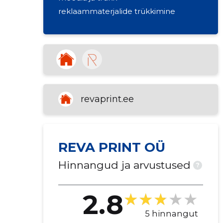
reklaammaterjalide trükkimine
revaprint.ee
REVA PRINT OÜ
Hinnangud ja arvustused
?
2.8
5 hinnangut