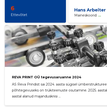
6
Hans Arbeiter
Ettevõtet
Maineskoorid:
...
REVA PRINT OÜ tegevusaruanne 2024
AS Reva Prindist sai 2024. aasta sügisel ümberstrukture
põhitegevuseks on trükiteenuste osutamine. 2025. aastal 
aastal alanud majanduskriisi ...