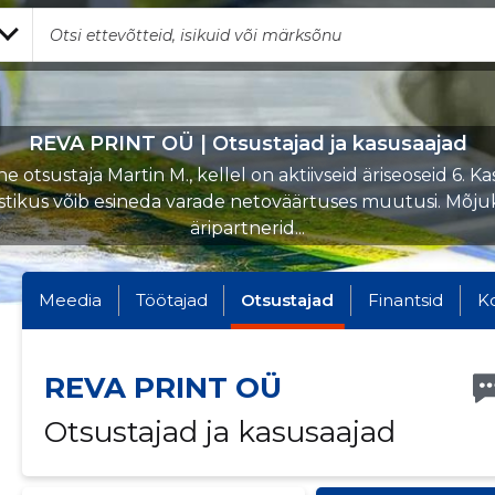
REVA PRINT OÜ | Otsustajad ja kasusaajad
 otsustaja Martin M., kellel on aktiivseid äriseoseid 6. K
stikus võib esineda varade netoväärtuses muutusi. Mõj
äripartnerid...
Meedia
Töötajad
Otsustajad
Finantsid
K
REVA PRINT OÜ
Otsustajad ja kasusaajad