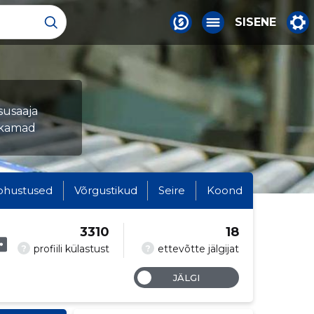
SISENE
asusaaja
ukamad
ohustused
Võrgustikud
Seire
Koond
3310
18
?
?
profiili külastust
ettevõtte jälgijat
JÄLGI