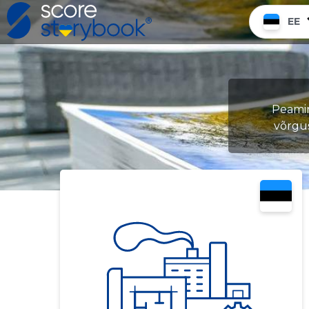
EE
Peamine
võrgu