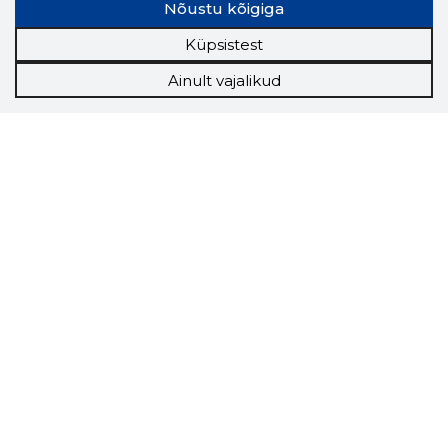
Nõustu kõigiga
Küpsistest
Ainult vajalikud
Storybook
Chrome laiendus
Storybooki laiendus ütleb Sulle, mis firma
veebilehel Sa parajasti viibid ja kui usaldusväärne