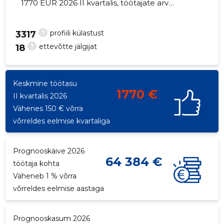
1770 EUR 2026 II kvartalis, töötajate arv
vähenes 1 võrra - 12 töötajat
?
profiili külastust
3317
?
ettevõtte jälgijat
18
20
Keskmine töötasu
1770 €
II kvartalis 2026
Vähenes 150 € võrra
võrreldes eelmise kvartaliga
Prognooskäive 2026
64 384 €
töötaja kohta
Väheneb 1 % võrra
võrreldes eelmise aastaga
Prognooskasum 2026