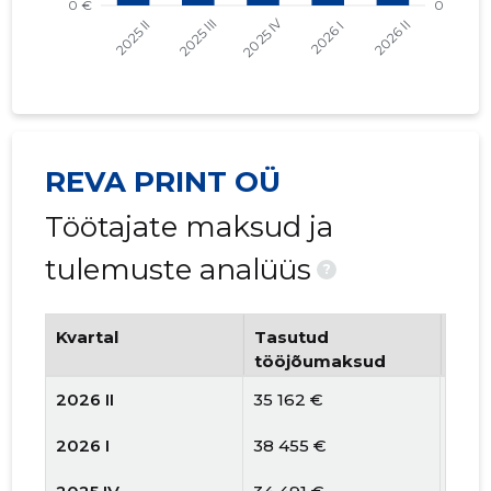
REVA PRINT OÜ
Töötajate maksud ja
tulemuste analüüs
?
Kvartal
Tasutud
Tööt
tööjõumaksud
arv
2026 II
35 162 €
12
2026 I
38 455 €
13