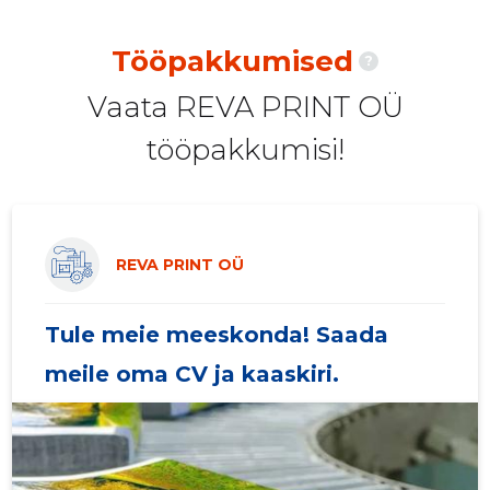
2020 II
6317 €
16
Tööpakkumised
?
2020 I
41 400 €
16
Vaata REVA PRINT OÜ
2019 IV
37 872 €
16
tööpakkumisi!
2019 III
35 572 €
14
2019 II
34 926 €
14
2019 I
36 979 €
14
REVA PRINT OÜ
2018 IV
34 660 €
15
Tule meie meeskonda! Saada
2018 III
35 923 €
14
meile oma CV ja kaaskiri.
2018 II
36 090 €
13
2018 I
36 472 €
14