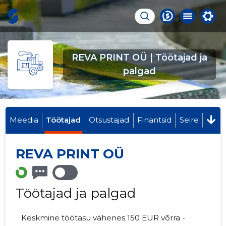
REVA PRINT OÜ | Töötajad ja
palgad
Meedia
Töötajad
Otsustajad
Finantsid
Seire
REVA PRINT OÜ
Töötajad ja palgad
Keskmine töötasu vähenes 150 EUR võrra -