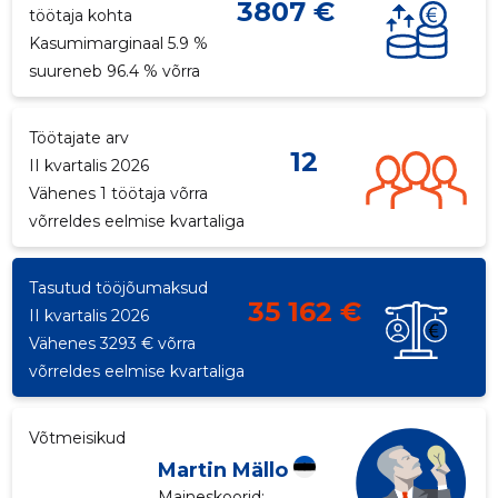
3807 €
töötaja kohta
Kasumimarginaal 5.9 %
suureneb 96.4 % võrra
Töötajate arv
12
II kvartalis 2026
Vähenes 1 töötaja võrra
võrreldes eelmise kvartaliga
Tasutud tööjõumaksud
35 162 €
II kvartalis 2026
Vähenes 3293 € võrra
võrreldes eelmise kvartaliga
Võtmeisikud
Martin Mällo
Maineskoorid:
...