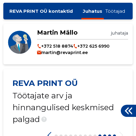
REVA PRINT OÜ kontaktid
Juhatus
Töötajad
Martin Mällo
juhataja
+372 518 8874
+372 625 6990
martin@revaprint.ee
REVA PRINT OÜ
Töötajate arv ja
hinnangulised keskmised
palgad
?