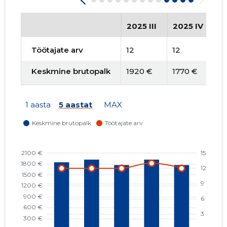
2025 III
2025 IV
2
Töötajate arv
12
12
13
Keskmine brutopalk
1920 €
1770 €
1
1 aasta
5 aastat
MAX