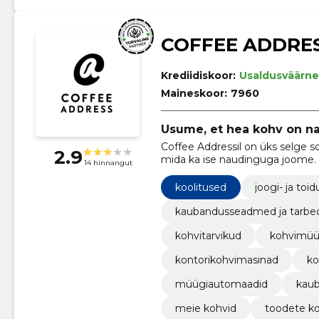
COFFEE ADDRE
Krediidiskoor:
Usaldusväärne
Maineskoor:
7960
Usume, et hea kohv on na
Coffee Addressil on üks selge s
2.9
mida ka ise naudinguga joome.
14 hinnangut
koolitused
joogi- ja to
kaubandusseadmed ja tarbe
kohvitarvikud
kohvimü
kontorikohvimasinad
ko
müügiautomaadid
kau
meie kohvid
toodete k