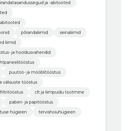
õrandatasandussegud ja -abitooted
oted
 abitooted
oonid
põrandaliimid
seinaliimid
d liimid
astus- ja hooldusvahendid
kihtpaneelitööstus
puutöö- ja mööblitööstus
a välisuste tööstus
filtritööstus
clt ja liimpuidu tootmine
paberi- ja papitööstus
stuse hügieen
tervishoiuhügieen