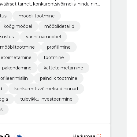
väärset tarnet, konkurentsivõimelisi hindu ning
tus
mööbli tootmine
köögimööbel
mööblidetailid
isustus
vannitoamööbel
mööblitootmine
profiilimine
aletoimetamine
tootmine
pakendamine
kättetoimetamine
ofileerimisliin
paindlik tootmine
d
konkurentsivõimelised hinnad
ogia
tulevikku investeerimine
us
Harjumaa