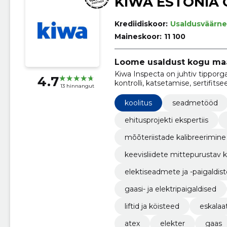
KIWA ESTONIA 
Krediidiskoor:
Usaldusväärne
Maineskoor:
11 100
Loome usaldust kogu ma
Kiwa Inspecta on juhtiv tipporga
4.7
kontrolli, katsetamise, sertifits
13 hinnangut
valdkondades.
koolitus
seadmetööd
ehitusprojekti ekspertiis
mõõteriistade kalibreerimine
keevisliidete mittepurustav 
elektiseadmete ja -paigaldis
gaasi- ja elektripaigaldised
liftid ja köisteed
eskalaa
atex
elekter
gaas