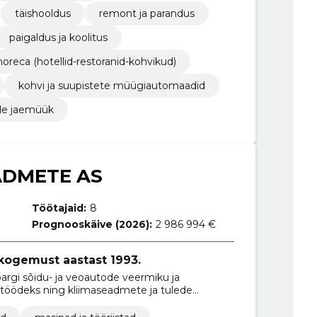
täishooldus
remont ja parandus
paigaldus ja koolitus
horeca (hotellid-restoranid-kohvikud)
kohvi ja suupistete müügiautomaadid
de jaemüük
ADMETE AS
Töötajaid:
8
Prognooskäive (2026):
2 986 994 €
kogemust aastast 1993.
rgi sõidu- ja veoautode veermiku ja
itöödeks ning kliimaseadmete ja tulede