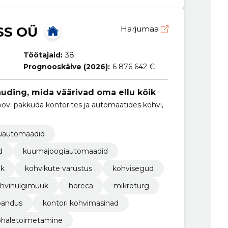
SS OÜ
Harjumaa
Töötajaid:
38
Prognooskäive (2026):
6 876 642 €
uding, mida väärivad oma ellu kõik
oov: pakkuda kontorites ja automaatides kohvi,
iduautomaadid
d
kuumajoogiautomaadid
ük
kohvikute varustus
kohvisegud
hvihulgimüük
horeca
mikroturg
bandus
kontori kohvimasinad
ohaletoimetamine