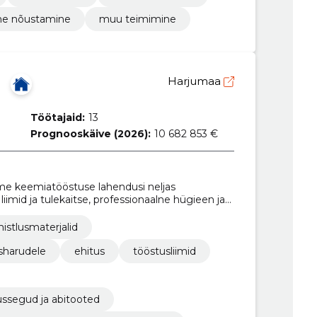
ine nõustamine
muu teimimine
Harjumaa
Töötajaid:
13
Prognooskäive (2026):
10 682 853 €
e keemiatööstuse lahendusi neljas
liimid ja tulekaitse, professionaalne hügieen ja
imistlusmaterjalid
sharudele
ehitus
tööstusliimid
ssegud ja abitooted