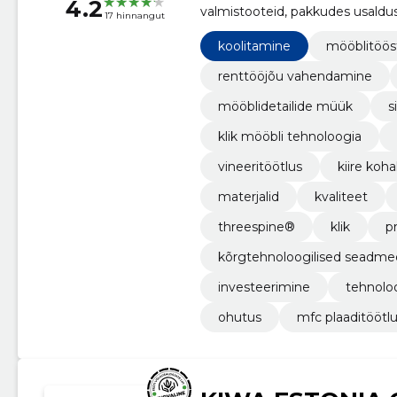
4.2
valmistooteid, pakkudes usaldus
17 hinnangut
kliendipõhist lähenemist.
koolitamine
mööblitöös
renttööjõu vahendamine
mööblidetailide müük
s
klik mööbli tehnoloogia
vineeritöötlus
kiire koh
materjalid
kvaliteet
threespine®
klik
pr
kõrgtehnoloogilised seadme
investeerimine
tehnolo
ohutus
mfc plaaditöötl