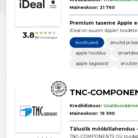
Maineskoor:
21 760
Premium taseme Apple e
iDeal on suurim Apple'i toodete 
3.8
365 hinnangut
koolitused
arvutid ja l
apple hooldus
smartdea
apple tagasiost
arvutit
TNC-COMPONE
Krediidiskoor:
Usaldusväärne
Maineskoor:
19 390
Täiuslik mööblilahendus -
TNC-COMPONENTS OÜ toodab kvaliteetseid mööblikomponente ja