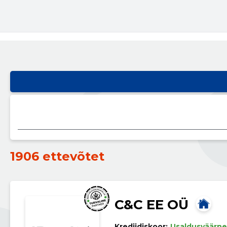
1906 ettevõtet
C&C EE OÜ
Krediidiskoor:
Usaldusväärne