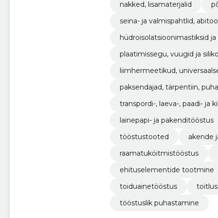
nakked, lisamaterjalid
p
seina- ja valmispahtlid, abito
hüdroisolatsioonimastiksid ja
plaatimissegu, vuugid ja silik
liimhermeetikud, universaalse
paksendajad, tärpentiin, puh
transpordi-, laeva-, paadi- ja 
lainepapi- ja pakenditööstus
tööstustooted
akende j
raamatuköitmistööstus
ehituselementide tootmine
toiduainetööstus
toitlu
tööstuslik puhastamine