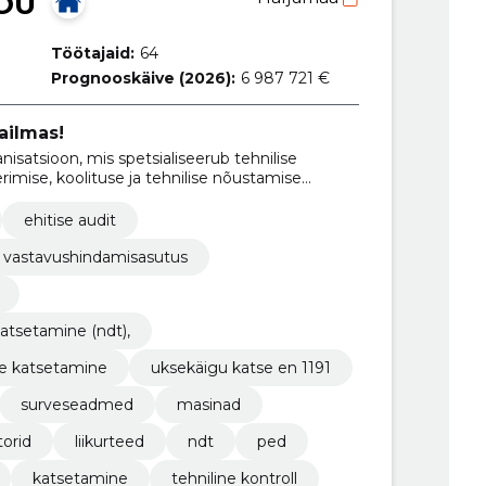
OÜ
Töötajaid:
64
Prognooskäive (2026):
6 987 721 €
ailmas!
nisatsioon, mis spetsialiseerub tehnilise
eerimise, koolituse ja tehnilise nõustamise
ehitise audit
vastavushindamisasutus
katsetamine (ndt),
te katsetamine
uksekäigu katse en 1191
surveseadmed
masinad
torid
liikurteed
ndt
ped
katsetamine
tehniline kontroll