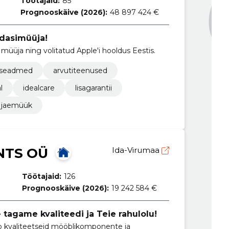
Töötajaid:
85
Prognooskäive (2026):
48 897 424 €
dasimüüja!
müüja ning volitatud Apple'i hooldus Eestis.
isaseadmed
arvutiteenused
l
idealcare
lisagarantii
e jaemüük
NTS OÜ
Ida-Virumaa
Töötajaid:
126
Prognooskäive (2026):
19 242 584 €
 tagame kvaliteedi ja Teie rahulolu!