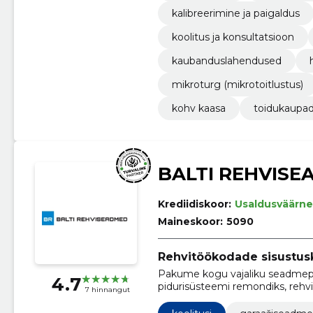
kalibreerimine ja paigaldus
koolitus ja konsultatsioon
kaubanduslahendused
mikroturg (mikrotoitlustus)
kohv kaasa
toidukaupa
BALTI REHVISE
Krediidiskoor:
Usaldusväärne
Maineskoor:
5090
Rehvitöökodade sisustus
Pakume kogu vajaliku seadmepa
4.7
pidurisüsteemi remondiks, rehv
7 hinnangut
hooldamiseks.