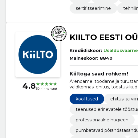
sertifitseerimine
tehnil
KIILTO EESTI OÜ
Krediidiskoor:
Usaldusväärne
Maineskoor:
8840
Kiiltoga saad rohkem!
Arendame, toodame ja turustam
4.8
valdkonnas: ehitus, tööstuslikud 
50 hinnangut
tarbekaubad .
koolitused
ehitus- ja vi
teenused erinevatele tööstu
professionaalne hügieen
pumbatavad põrandatasandu