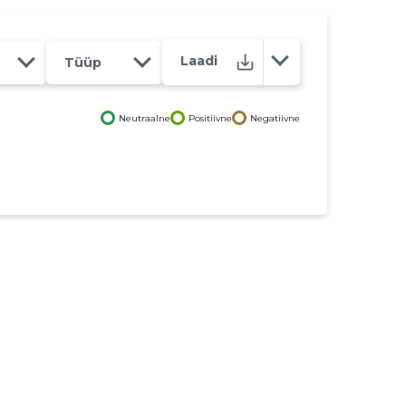
Laadi
Tüüp
Neutraalne
Positiivne
Negatiivne