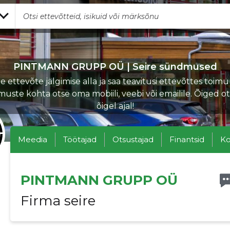
PINTMANN GRUPP OÜ | Seire sündmused
 ettevõte jälgimise alla ja saa teavitusi ettevõttes toi
uste kohta otse oma mobiili, veebi või emailile. Õiged o
õigel ajal!
Meedia
Töötajad
Otsustajad
Finantsid
Ko
PINTMANN GRUPP OÜ
Firma seire