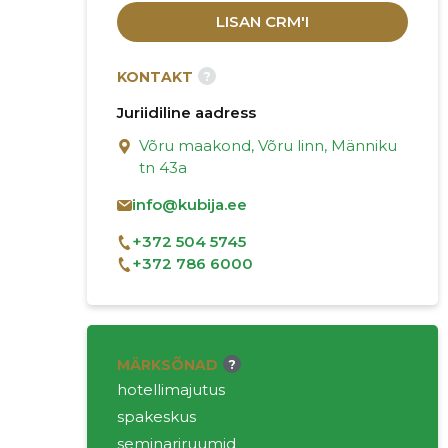
LISAN CRM'I
?
KONTAKT
Juriidiline aadress
Võru maakond, Võru linn, Männiku
tn 43a
info@kubija.ee
+372 504 5745
+372 786 6000
MÄRKSÕNAD
?
hotellimajutus
spakeskus
seminariruumid