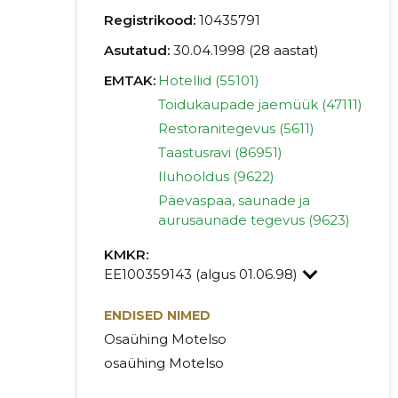
Registrikood:
10435791
Asutatud:
30.04.1998 (28 aastat)
EMTAK:
Hotellid (55101)
Toidukaupade jaemüük (47111)
Restoranitegevus (5611)
Taastusravi (86951)
Iluhooldus (9622)
Päevaspaa, saunade ja
aurusaunade tegevus (9623)
KMKR:
EE100359143 (algus 01.06.98)
ENDISED NIMED
Osaühing Motelso
osaühing Motelso