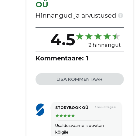
OÜ
Hinnangud ja arvustused
?
4.5
2 hinnangut
Kommentaare:
1
LISA KOMMENTAAR
STORYBOOK OÜ
5 kuud tagasi
Usaldusväärne, soovitan
kõigile