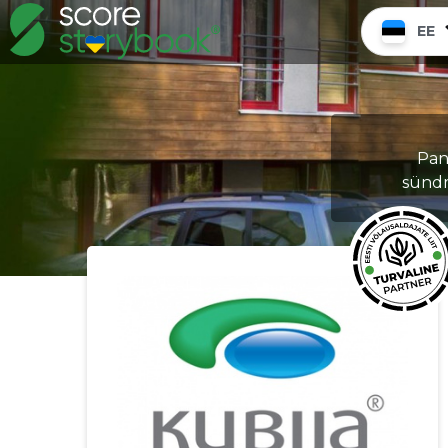
EE
Pane
sündm