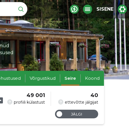
SISENE
munud
tsused
hustused
Võrgustikud
Seire
Koond
49 001
40
?
?
profiili külastust
ettevõtte jälgijat
JÄLGI