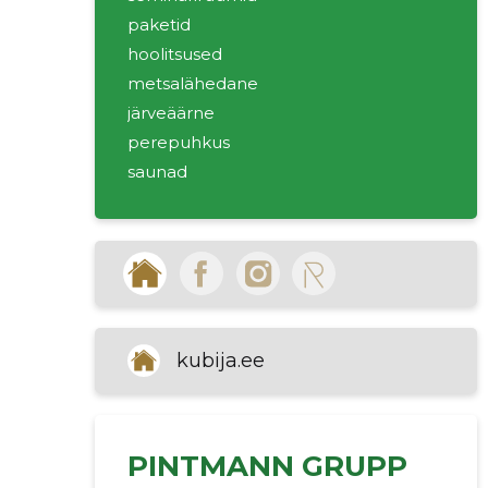
paketid
hoolitsused
metsalähedane
järveäärne
perepuhkus
saunad
päevapääsmed
ärikohtumised
toitlustus
hotellid
kubija.ee
PINTMANN GRUPP