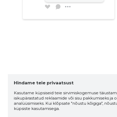
Hindame teie privaatsust
Kasutame küpsiseid teie sirvimiskogemuse täiustami
isikupärastatud reklaamide või sisu pakkumiseks ja o
analüüsimiseks. Kui klõpsate "nõustu kõigiga", nõust
küpsiste kasutamisega.