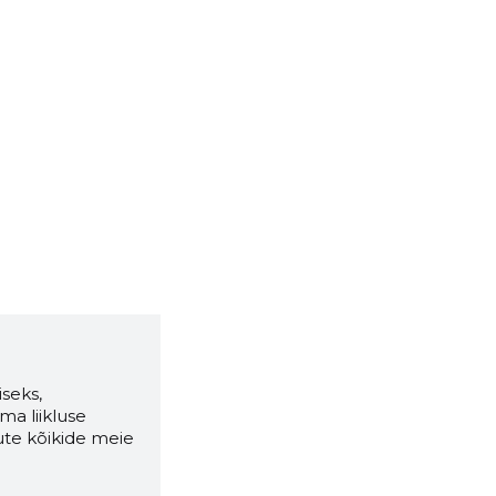
seks,
ma liikluse
ute kõikide meie