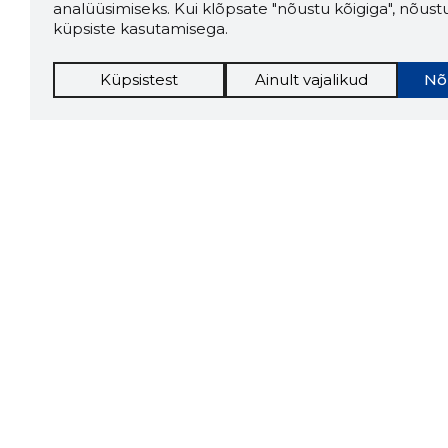
analüüsimiseks. Kui klõpsate "nõustu kõigiga", nõust
küpsiste kasutamisega.
Küpsistest
Ainult vajalikud
Nõ
Storybo