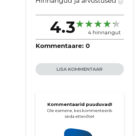
Hinnangud ja arvustused
?
4.3
4 hinnangut
Kommentaare:
0
LISA KOMMENTAAR
Kommentaarid puuduvad!
Ole esimene, kes kommenteerib
seda ettevõtet