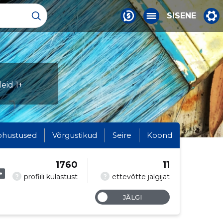
SISENE
leid 1+
ohustused
Võrgustikud
Seire
Koond
1760
11
?
?
profiili külastust
ettevõtte jälgijat
JÄLGI