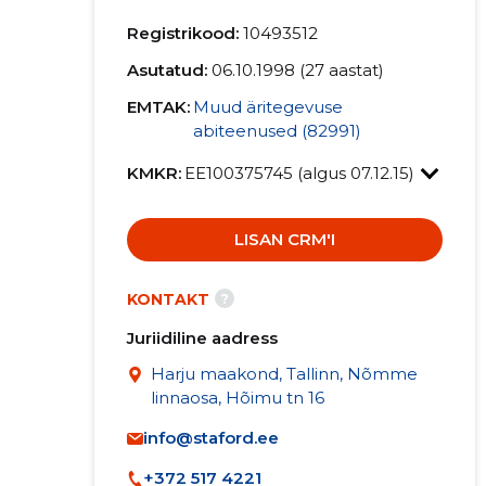
Registrikood:
10493512
Asutatud:
06.10.1998 (27 aastat)
EMTAK:
Muud äritegevuse
abiteenused (82991)
KMKR:
EE100375745 (algus 07.12.15)
LISAN CRM'I
?
KONTAKT
Juriidiline aadress
Harju maakond, Tallinn, Nõmme
linnaosa, Hõimu tn 16
info@staford.ee
+372 517 4221