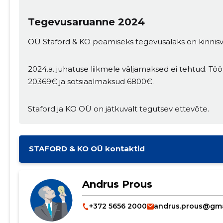
Tegevusaruanne 2024
OÜ Staford & KO peamiseks tegevusalaks on kinnis
2024.a. juhatuse liikmele väljamaksed ei tehtud. Tööl
20369€ ja sotsiaalmaksud 6800€.
Staford ja KO OÜ on jätkuvalt tegutsev ettevõte.
STAFORD & KO OÜ kontaktid
Andrus Prous
+372 5656 2000
andrus.prous@gma