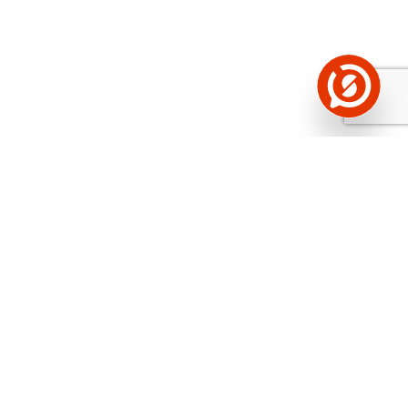
Näed helistaja tausta!
Storybooki Äpp toob