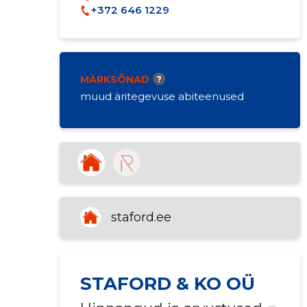
+372 646 1229
MÄRKSÕNAD
?
muud äritegevuse abiteenused
staford.ee
STAFORD & KO OÜ