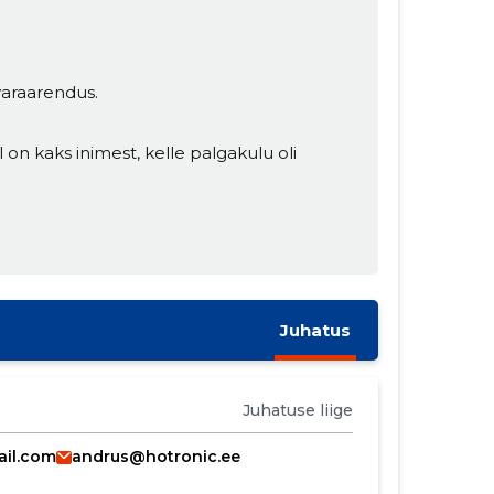
varaarendus.
 on kaks inimest, kelle palgakulu oli
Juhatus
Juhatuse liige
il.com
andrus@hotronic.ee