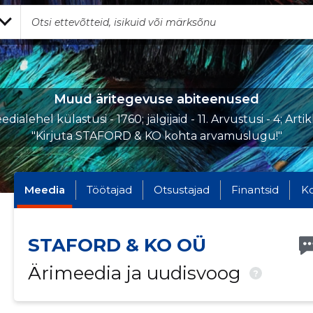
Muud äritegevuse abiteenused
dialehel külastusi - 1760; jälgijaid - 11. Arvustusi - 4; Artik
"Kirjuta STAFORD & KO kohta arvamuslugu!"
Meedia
Töötajad
Otsustajad
Finantsid
K
STAFORD & KO OÜ
Ärimeedia ja uudisvoog
?