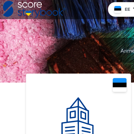
EE
Ärimee