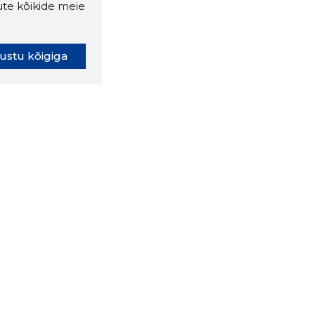
ute kõikide meie
ustu kõigiga
oki laiendus ütleb Sulle, mis