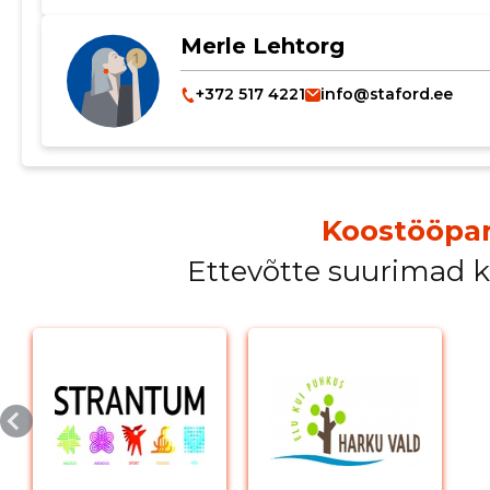
Merle Lehtorg
+372 517 4221
info@staford.ee
Muuda pildi kirjeldust
Koostööpar
Ettevõtte suurimad 
MUUDA